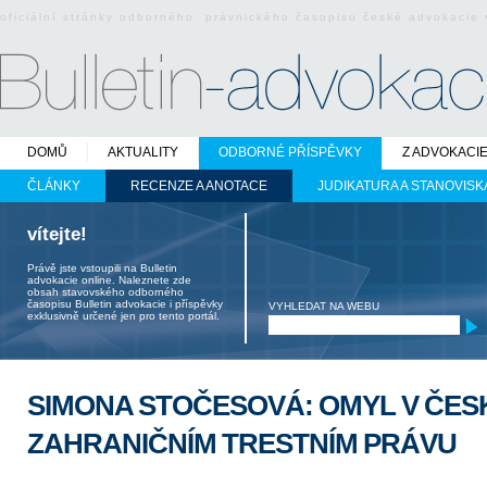
oficiální stránky odborného právnického časopisu české advokacie
DOMŮ
AKTUALITY
ODBORNÉ PŘÍSPĚVKY
Z ADVOKACI
ČLÁNKY
RECENZE A ANOTACE
JUDIKATURA A STANOVISK
vítejte!
Právě jste vstoupili na Bulletin
advokacie online. Naleznete zde
obsah stavovského odborného
časopisu Bulletin advokacie i příspěvky
VYHLEDAT NA WEBU
exklusivně určené jen pro tento portál.
SIMONA STOČESOVÁ: OMYL V ČES
ZAHRANIČNÍM TRESTNÍM PRÁVU