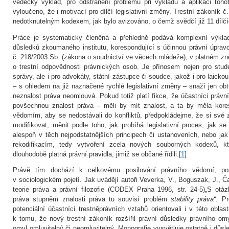
vědecký výklad, pro odstranění problémů při výkladu a aplikaci toho
vyloučeno, že i motivací pro dílčí legislativní změny. Trestní zákoník č.
nedotknutelným kodexem, jak bylo avizováno, o čemž svědčí již 11 dílčí
Práce je systematicky členěná a přehledně podává komplexní výkla
důsledků zkoumaného institutu, korespondující s účinnou právní úpravo
č. 218/2003 Sb. (zákona o soudnictví ve věcech mládeže), v platném zně
o trestní odpovědnosti právnických osob. Je přínosem nejen pro stud
správy, ale i pro advokáty, státní zástupce či soudce, jakož i pro laicko
– s ohledem na již naznačené rychlé legislativní změny – snaží jen obtí
neznalost práva neomlouvá. Pokud totiž platí fikce, že účastníci právn
povšechnou znalost práva – měli by mít znalost, a ta by měla kore
vědomím, aby se nedostávali do konfliktů, předpokládejme, že si své z
modifikovat, měnit podle toho, jak probíhá legislativní proces, jak se
alespoň v těch nejpodstatnějších principech či ustanoveních, nebo j
rekodifikacím, tedy vytvoření zcela nových souborných kodexů, 
dlouhodobě platná právní pravidla, jimiž se občané řídili.
[1]
Právě tím dochází k celkovému posilování právního vědomí, posi
v sociologickém pojetí. Jak uvádějí autoři Veverka, V., Boguszak, J., 
teorie práva a právní filozofie (CODEX Praha 1996, str. 24-5)„S otá
práva stupněm znalosti práva tu souvisí problém
stability práva“.
Pr
potenciální účastníci trestněprávních vztahů orientovali i v této oblas
k tomu, že nový trestní zákoník rozšířil právní důsledky právního omy
omyl omluvitelný či neomluvitelný. Monografie vysvětluje ostatně i důs