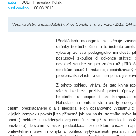
autor:
JUDr. Pravoslav Polák
publikováno:
06.08.2013
Vydavatelství a nakladatelství Aleš Čeněk, s. r. o., Plzeň 2013, 144 s
Předkládaná monografie se věnuje zásad
stránky trestného činu, a to institutu omyl
vybavuji ze své pedagogické minulosti, jak
postupové zkoušce či dokonce státnici 
odvolací soudce se pro změnu až příliš č
soudcům soudů I. instance, specializovaným 
problematika vlastní a činí jim potíže ji správ
Z tohoto pohledu vítám, že tato kniha roz
všech hledisek pozitivní právní úpravy
hmotného a neopomíjí ani komparaci se
Nehodlám na tomto místě a pro tyto účely r
částmi předkládaného díla z hlediska jejich obsahového významu či 
v jejich komplexu považuji za přínosné jak pro nauku trestního práva h
praxi ( některé z uváděných argumentů jsem již v minulosti použ
přezkumu). Dovolím si však předpokládat, že některé pasáže, např.
omluvitelném právním omylu z pohledu vytýkatelnosti jednání, moho