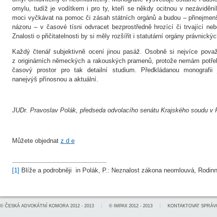
omylu, tudíž je vodítkem i pro ty, kteří se někdy ocitnou v nezáviděn
moci vyčkávat na pomoc či zásah státních orgánů a budou – přinejmen
názoru – v časové tísni odvracet bezprostředně hrozící či trvající n
Znalosti o přičitatelnosti by si měly rozšířit i statutární orgány právnický
Každý čtenář subjektivně ocení jinou pasáž. Osobně si nejvíce považ
z originárních německých a rakouských pramenů, protože nemám potře
časový prostor pro tak detailní studium. Předkládanou monografi
nanejvýš přínosnou a aktuální.
JUDr. Pravoslav Polák, předseda odvolacího senátu Krajského soudu v 
Můžete objednat
z d e
[1]
Blíže a podrobněji in Polák, P.: Neznalost zákona neomlouvá, Rodinné l
©
ČESKÁ ADVOKÁTNÍ KOMORA
2012 - 2013
©
IMPAX
2012 - 2013
KONTAKTOVAT SPRÁV