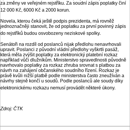
za změny ve veřejném rejstříku. Za soudní zápis poplatky činí
12 000 Kč, 6000 Kč a 2000 korun.
Novela, kterou čeká ještě podpis prezidenta, má rovněž
jednoznačněji stanovit, že od poplatku za první povinný zápis
do rejstříků budou osvobozeny neziskové spolky.
Senátoři na rozdíl od poslanců nijak předlohu nenavrhovali
upravit. Poslanci z původní vládní předlohy vyškrtli pasáž,
která měla zvýšit poplatky za elektronický platební rozkaz
například vůči dlužníkům. Ministerstvo spravedlnosti původně
navrhovalo poplatky za rozkaz zhruba srovnat s platbou za
návrh na zahájení občanského soudního řízení. Rozkaz je
právě kvůli nižší platbě podle ministerstva často zneužíván a
návrhy stejně končí u soudů. Podle poslanců ale soudy díky
elektronickému rozkazu nemusí provádět některé úkony.
Zdroj: ČTK