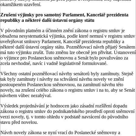
okamžikem uzavření.
Zrušení výjimky pro samotný Parlament, Kancelář prezidenta
republiky a některé další ústavní orgány státu
V původním platném a účinném znění zákona o registru smluv je
obsažena nesystematická výjimka, podle které nemusí v registru smluv
uveřejňovat smlouvy Parlament, Kancelář prezidenta republiky a
některé další ústavní orgány státu. Pozměňovací návrh přijatý Senátem
má tuto výjimku zrušit. Tuto změnu lze obecně jen přivítat. Ustanovení
o výjimce pro Poslaneckou sněmovnu a Senát bylo považováno za
zcela nevhodné, navíc i vadně legislativně formulované.
Všechny ostatní pozměňovací návrhy senátorů byly zamítnuty. Stejně
tak byly zamítnuty i návrhy na schválení návrhu novely ve znění
postoupeném Poslaneckou sněmovnou, na zamítnutí návrhu této
novely, na zrušení celého zákona o registru smluv i na to, aby se Senát
návrhem vůbec nezabýval.
Výsledek projednávání je hodnocen jako zásadní rozšíření dopadu
zákona o registru smluv do podnikatelského prostředí oproti sněmovní
verzi novely, tj. v tomto ohledu v podstatě navrácení do původního
stavu před novelou.
Návrh novely zákona se nyní vrací do Poslanecké sněmovny a