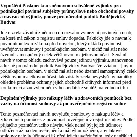
Vypuštění Poslaneckou sněmovnou schválené výjimky pro
podnikající povinné subjekty průmyslové nebo obchodní povahy
a navrácení výjimky pouze pro národní podnik Budějovický
Budvar
Jde o zcela zásadní změnu co do rozsahu vymezení povinných osob,
na které má zákon o registru smluv dopadat. Fakticky jde o návrat k
původnímu textu zákona před novelou, který ukládá povinnost
uveřejňovat smlouvy i podnikajícím osobám, v nichž má stát nebo
územní samosprávný celek většinovou majetkovou účast. Senátní
návrh v tomto ohledu zachovává pouze jedinou výjimku, stanovenou
adresně pro národní podnik Budějovický Budvar. Ve vztahu k jiným
podnikajícím osobám, v nichž má stát nebo územní samosprávný celek
většinovou majetkovou účast, tak zůstaly zcela nevyslyšeny námitky
ohledně problému ochrany jejich obchodně citlivých informací před
konkurencí a znevýhodnění v hospodářské soutěži na volném trhu.
Doplnění výjimky pro nákupy léčiv a zdravotních pomůcek bez
vazby na účinnost smlouvy až po uveřejnění v registru smluv
Tento pozměňovací návrh nevylučuje smlouvy o nákupu léčiv a
zdravotních pomůcek z povinnosti uveřejnění v registru smluv. Podle
přijatého pozměňovacího návrhu však nemá být jejich účinnost
odložena až na den uveřejnění a má být umožněno, aby takové
smlouvy nabyly účinnosti již před jejich uveřejněním, tedy například