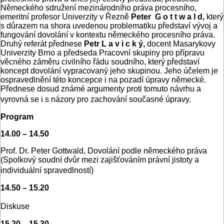
Německého sdružení mezinárodního práva procesního,
emeritní profesor Univerzity v Řezně
Peter G o t t w a l d,
který
s důrazem na shora uvedenou problematiku představí vývoj a
fungování dovolání v kontextu německého procesního práva.
Druhý referát přednese
Petr L a v i c k ý,
docent Masarykovy
Univerzity Brno a předseda Pracovní skupiny pro přípravu
věcného záměru civilního řádu soudního, který představí
koncept dovolání vypracovaný jeho skupinou. Jeho účelem je
ospravedlnění této koncepce i na pozadí úpravy německé.
Přednese dosud známé argumenty proti tomuto návrhu a
vyrovná se i s názory pro zachování současné úpravy.
Program
14.00 – 14.50
Prof. Dr. Peter Gottwald, Dovolání podle německého práva
(Spolkový soudní dvůr mezi zajišťováním právní jistoty a
individuální spravedlností)
14.50 – 15.20
Diskuse
15.20 – 15.30