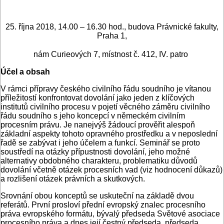
25. října 2018, 14.00 – 16.30 hod., budova Právnické fakulty,
Praha 1,
nám Curieových 7, místnost č. 412, IV. patro
Účel a obsah
V rámci přípravy českého civilního řádu soudního je vítanou
příležitostí konfrontovat dovolání jako jeden z klíčových
institutů civilního procesu v pojetí věcného záměru civilního
řádu soudního s jeho koncepcí v německém civilním
procesním právu. Je nanejvýš žádoucí prověřit alespoň
základní aspekty tohoto opravného prostředku a v neposlední
řadě se zabývat i jeho účelem a funkcí. Seminář se proto
soustředí na otázky přípustnosti dovolání, jeho možné
alternativy obdobného charakteru, problematiku důvodů
dovolání včetně otázek procesních vad (viz hodnocení důkazů)
a rozlišení otázek právních a skutkových.
Srovnání obou konceptů se uskuteční na základě dvou
referátů. První prosloví přední evropský znalec procesního
práva evropského formátu, bývalý předseda Světové asociace
procesního práva a dnes její čestný předseda, předseda