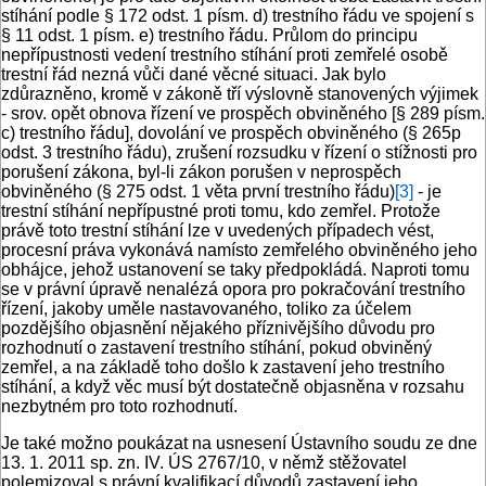
stíhání podle § 172 odst. 1 písm. d) trestního řádu ve spojení s
§ 11 odst. 1 písm. e) trestního řádu. Průlom do principu
nepřípustnosti vedení trestního stíhání proti zemřelé osobě
trestní řád nezná vůči dané věcné situaci. Jak bylo
zdůrazněno, kromě v zákoně tří výslovně stanovených výjimek
- srov. opět obnova řízení ve prospěch obviněného [§ 289 písm.
c) trestního řádu], dovolání ve prospěch obviněného (§ 265p
odst. 3 trestního řádu), zrušení rozsudku v řízení o stížnosti pro
porušení zákona, byl-li zákon porušen v neprospěch
obviněného (§ 275 odst. 1 věta první trestního řádu)
[3]
- je
trestní stíhání nepřípustné proti tomu, kdo zemřel. Protože
právě toto trestní stíhání lze v uvedených případech vést,
procesní práva vykonává namísto zemřelého obviněného jeho
obhájce, jehož ustanovení se taky předpokládá. Naproti tomu
se v právní úpravě nenalézá opora pro pokračování trestního
řízení, jakoby uměle nastavovaného, toliko za účelem
pozdějšího objasnění nějakého příznivějšího důvodu pro
rozhodnutí o zastavení trestního stíhání, pokud obviněný
zemřel, a na základě toho došlo k zastavení jeho trestního
stíhání, a když věc musí být dostatečně objasněna v rozsahu
nezbytném pro toto rozhodnutí.
Je také možno poukázat na usnesení Ústavního soudu ze dne
13. 1. 2011 sp. zn. IV. ÚS 2767/10, v němž stěžovatel
polemizoval s právní kvalifikací důvodů zastavení jeho