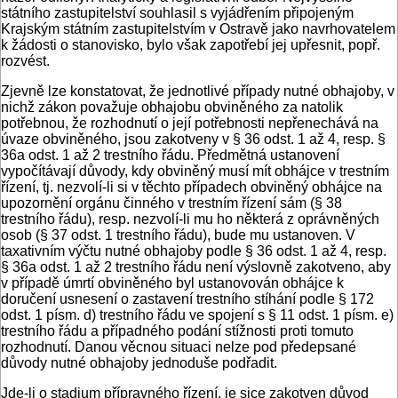
státního zastupitelství souhlasil s vyjádřením připojeným
Krajským státním zastupitelstvím v Ostravě jako navrhovatelem
k žádosti o stanovisko, bylo však zapotřebí jej upřesnit, popř.
rozvést.
Zjevně lze konstatovat, že jednotlivé případy nutné obhajoby, v
nichž zákon považuje obhajobu obviněného za natolik
potřebnou, že rozhodnutí o její potřebnosti nepřenechává na
úvaze obviněného, jsou zakotveny v § 36 odst. 1 až 4, resp. §
36a odst. 1 až 2 trestního řádu. Předmětná ustanovení
vypočítávají důvody, kdy obviněný musí mít obhájce v trestním
řízení, tj. nezvolí-li si v těchto případech obviněný obhájce na
upozornění orgánu činného v trestním řízení sám (§ 38
trestního řádu), resp. nezvolí-li mu ho některá z oprávněných
osob (§ 37 odst. 1 trestního řádu), bude mu ustanoven. V
taxativním výčtu nutné obhajoby podle § 36 odst. 1 až 4, resp.
§ 36a odst. 1 až 2 trestního řádu není výslovně zakotveno, aby
v případě úmrtí obviněného byl ustanovován obhájce k
doručení usnesení o zastavení trestního stíhání podle § 172
odst. 1 písm. d) trestního řádu ve spojení s § 11 odst. 1 písm. e)
trestního řádu a případného podání stížnosti proti tomuto
rozhodnutí. Danou věcnou situaci nelze pod předepsané
důvody nutné obhajoby jednoduše podřadit.
Jde-li o stadium přípravného řízení, je sice zakotven důvod