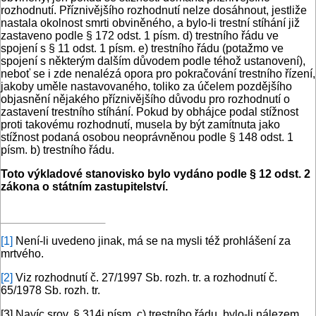
rozhodnutí. Příznivějšího rozhodnutí nelze dosáhnout, jestliže
nastala okolnost smrti obviněného, a bylo-li trestní stíhání již
zastaveno podle § 172 odst. 1 písm. d) trestního řádu ve
spojení s § 11 odst. 1 písm. e) trestního řádu (potažmo ve
spojení s některým dalším důvodem podle téhož ustanovení),
neboť se i zde nenalézá opora pro pokračování trestního řízení,
jakoby uměle nastavovaného, toliko za účelem pozdějšího
objasnění nějakého příznivějšího důvodu pro rozhodnutí o
zastavení trestního stíhání. Pokud by obhájce podal stížnost
proti takovému rozhodnutí, musela by být zamítnuta jako
stížnost podaná osobou neoprávněnou podle § 148 odst. 1
písm. b) trestního řádu.
Toto výkladové stanovisko bylo vydáno podle § 12 odst. 2
zákona o státním zastupitelství.
[1]
Není-li uvedeno jinak, má se na mysli též prohlášení za
mrtvého.
[2]
Viz rozhodnutí č. 27/1997 Sb. rozh. tr. a rozhodnutí č.
65/1978 Sb. rozh. tr.
[3]
Navíc srov. § 314i písm. c) trestního řádu, bylo-li nálezem