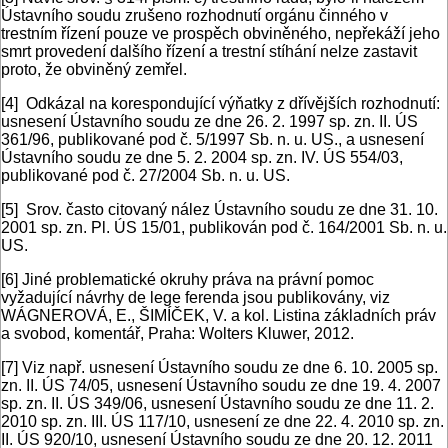
Ústavního soudu zrušeno rozhodnutí orgánu činného v
trestním řízení pouze ve prospěch obviněného, nepřekáží jeho
smrt provedení dalšího řízení a trestní stíhání nelze zastavit
proto, že obviněný zemřel.
[4]
Odkázal na korespondující výňatky z dřívějších rozhodnutí:
usnesení Ústavního soudu ze dne 26. 2. 1997 sp. zn. II. ÚS
361/96, publikované pod č. 5/1997 Sb. n. u. US., a usnesení
Ústavního soudu ze dne 5. 2. 2004 sp. zn. IV. ÚS 554/03,
publikované pod č. 27/2004 Sb. n. u. US.
[5]
Srov. často citovaný nález Ústavního soudu ze dne 31. 10.
2001 sp. zn. Pl. ÚS 15/01, publikován pod č. 164/2001 Sb. n. u.
US.
[6]
Jiné problematické okruhy práva na právní pomoc
vyžadující návrhy de lege ferenda jsou publikovány, viz
WÁGNEROVÁ, E., ŠIMÍČEK, V. a kol. Listina základních práv
a svobod, komentář, Praha: Wolters Kluwer, 2012.
[7]
Viz např. usnesení Ústavního soudu ze dne 6. 10. 2005 sp.
zn. II. ÚS 74/05, usnesení Ústavního soudu ze dne 19. 4. 2007
sp. zn. II. ÚS 349/06, usnesení Ústavního soudu ze dne 11. 2.
2010 sp. zn. III. ÚS 117/10, usnesení ze dne 22. 4. 2010 sp. zn.
II. ÚS 920/10, usnesení Ústavního soudu ze dne 20. 12. 2011