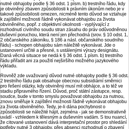
nutné obhajoby podle § 36 odst. 1 písm. b) trestního řádu, kdy
je obviněný zbaven způsobilosti k právním úkonům nebo je v
takové způsobilosti omezen, nicméně tento důvod se vztahuje
k zajištění možnosti řádně vykonávat obhajobu za života
obviněného, popř. z objektivní okolnosti - vyplývající z
rozhodnutí civilního soudu stran zásahu do práv odůvodněnou
duševní poruchou, která není jen přechodná (srov. § 10 odst. 1,
2 občanského zákoníku, § 186 a násl. občanského soudního
řádu) - schopen obhajobu sám náležitě vykonávat. Jde o
ustanovení určité a přesné, s ustálenými výrazy designátu.
Daná věcná situace se nedá k § 36 odst. 1 písm. b) trestního
řádu přiřadit ani za použití nejširšího možného jazykového
výkladu.
Rovněž zde uvažovaný důvod nutné obhajoby podle § 36 odst.
2 trestního řádu pak obsahuje obecnou subsidiární směrnici
pro řešení otázky, kdy obviněný musí mít obhájce, a to též ve
stadiu přípravného řízení. Důvod, proč státní zástupce, resp.
soudce, bude v tomto smyslu považovat obhajobu za nutnou,
znovu směřuje k zajištění možnosti řádně vykonávat obhajobu
za života obviněného. Tedy, je-li dána pochybnost o
způsobilosti se náležité hájit, zejména - jak se demonstrativně
uvádí - vzhledem k tělesným a duševním vadám. S tou nuancí,
že citované ustanovení dává interpretační prostor pro shledání
potřeby nutné 3 obhajoby, přes absenci rozhodnutí o zbavení