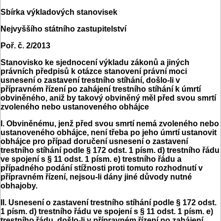
Sbírka výkladových stanovisek
Nejvyššího státního zastupitelství
Poř. č. 2/2013
Stanovisko ke sjednocení výkladu zákonů a jiných
právních předpisů k otázce stanovení právní moci
usnesení o zastavení trestního stíhání, došlo-li v
přípravném řízení po zahájení trestního stíhání k úmrtí
obviněného, aniž by takový obviněný měl před svou smrtí
zvoleného nebo ustanoveného obhájce
I. Obviněnému, jenž před svou smrtí nemá zvoleného nebo
ustanoveného obhájce, není třeba po jeho úmrtí ustanovit
obhájce pro případ doručení usnesení o zastavení
trestního stíhání podle § 172 odst. 1 písm. d) trestního řádu
ve spojení s § 11 odst. 1 písm. e) trestního řádu a
případného podání stížnosti proti tomuto rozhodnutí v
přípravném řízení, nejsou-li dány jiné důvody nutné
obhajoby.
II. Usnesení o zastavení trestního stíhání podle § 172 odst.
1 písm. d) trestního řádu ve spojení s § 11 odst. 1 písm. e)
trestního řádu, došlo-li v přípravném řízení po zahájení