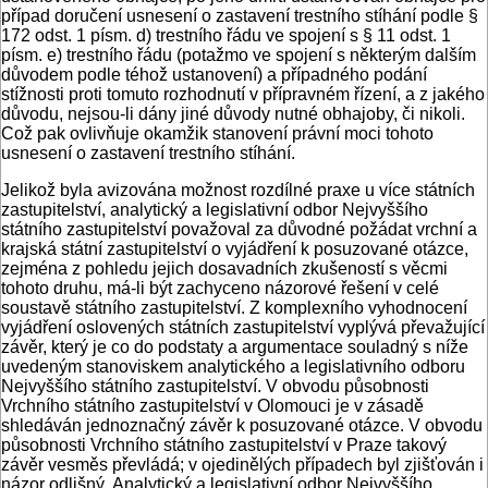
případ doručení usnesení o zastavení trestního stíhání podle §
172 odst. 1 písm. d) trestního řádu ve spojení s § 11 odst. 1
písm. e) trestního řádu (potažmo ve spojení s některým dalším
důvodem podle téhož ustanovení) a případného podání
stížnosti proti tomuto rozhodnutí v přípravném řízení, a z jakého
důvodu, nejsou-li dány jiné důvody nutné obhajoby, či nikoli.
Což pak ovlivňuje okamžik stanovení právní moci tohoto
usnesení o zastavení trestního stíhání.
Jelikož byla avizována možnost rozdílné praxe u více státních
zastupitelství, analytický a legislativní odbor Nejvyššího
státního zastupitelství považoval za důvodné požádat vrchní a
krajská státní zastupitelství o vyjádření k posuzované otázce,
zejména z pohledu jejich dosavadních zkušeností s věcmi
tohoto druhu, má-li být zachyceno názorové řešení v celé
soustavě státního zastupitelství. Z komplexního vyhodnocení
vyjádření oslovených státních zastupitelství vyplývá převažující
závěr, který je co do podstaty a argumentace souladný s níže
uvedeným stanoviskem analytického a legislativního odboru
Nejvyššího státního zastupitelství. V obvodu působnosti
Vrchního státního zastupitelství v Olomouci je v zásadě
shledáván jednoznačný závěr k posuzované otázce. V obvodu
působnosti Vrchního státního zastupitelství v Praze takový
závěr vesměs převládá; v ojedinělých případech byl zjišťován i
názor odlišný. Analytický a legislativní odbor Nejvyššího