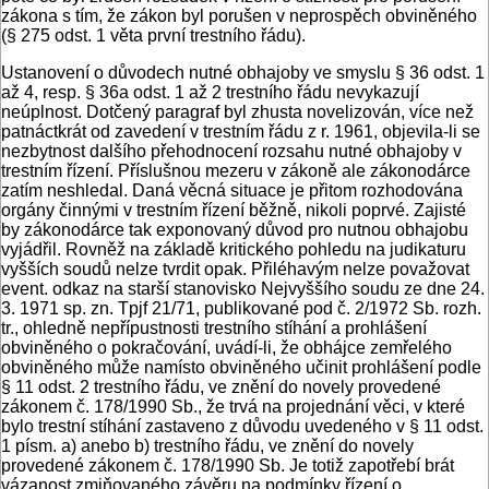
zákona s tím, že zákon byl porušen v neprospěch obviněného
(§ 275 odst. 1 věta první trestního řádu).
Ustanovení o důvodech nutné obhajoby ve smyslu § 36 odst. 1
až 4, resp. § 36a odst. 1 až 2 trestního řádu nevykazují
neúplnost. Dotčený paragraf byl zhusta novelizován, více než
patnáctkrát od zavedení v trestním řádu z r. 1961, objevila-li se
nezbytnost dalšího přehodnocení rozsahu nutné obhajoby v
trestním řízení. Příslušnou mezeru v zákoně ale zákonodárce
zatím neshledal. Daná věcná situace je přitom rozhodována
orgány činnými v trestním řízení běžně, nikoli poprvé. Zajisté
by zákonodárce tak exponovaný důvod pro nutnou obhajobu
vyjádřil. Rovněž na základě kritického pohledu na judikaturu
vyšších soudů nelze tvrdit opak. Přiléhavým nelze považovat
event. odkaz na starší stanovisko Nejvyššího soudu ze dne 24.
3. 1971 sp. zn. Tpjf 21/71, publikované pod č. 2/1972 Sb. rozh.
tr., ohledně nepřípustnosti trestního stíhání a prohlášení
obviněného o pokračování, uvádí-li, že obhájce zemřelého
obviněného může namísto obviněného učinit prohlášení podle
§ 11 odst. 2 trestního řádu, ve znění do novely provedené
zákonem č. 178/1990 Sb., že trvá na projednání věci, v které
bylo trestní stíhání zastaveno z důvodu uvedeného v § 11 odst.
1 písm. a) anebo b) trestního řádu, ve znění do novely
provedené zákonem č. 178/1990 Sb. Je totiž zapotřebí brát
vázanost zmiňovaného závěru na podmínky řízení o