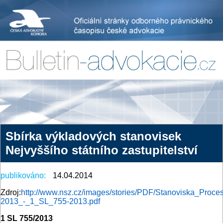
Sbírka výkladových stanovisek
Nejvyššího státního zastupitelství
publikováno:
14.04.2014
Zdroj:
http://www.nsz.cz/images/stories/PDF/Stanoviska_Proces
2013_-_1_SL_755-2013.pdf
1 SL 755/2013