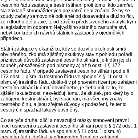
trestního řádu zastavuje trestní stíhání proti tomu, kdo zemřel.
Na základě shromážděných poznatků není známo, že by se
soudy začaly samovolně odklánět od dosavadní a dlužno říci,
že i dlouholeté praxe, tj. od závěru představeného analytickým
a legislativním odborem Nejvyššího státního zastupitelství,
nebýt konkrétních návrhů státních zástupců v ojedinělých
případech.
Státní zástupce v okamžiku, kdy se dozví o okolnosti smrti
obviněného, zkoumá zjištěný skutkový stav z pohledu pořadí
příznivosti důvodů zastavení trestního stíhání, je-li dán jejich
souběh, obsažených pod písmeny a) až f) odst. 1 § 172
trestního řádu. V případě zastavení trestního stíhání podle §
172 odst. 1 písm. d) trestního řádu ve spojení s § 11 odst. 1
písm. e) trestního řádu, došlo-li v přípravném řízení po zahájení
trestního stíhání k úmrtí obviněného, je třeba mít za to, že
zjištění skutečnosti nasvědčují tomu, že skutek, pro který bylo
zahájeno trestní stíhání, byl spáchán, má všechny znaky
trestného činu, a jsou zřejmé důvody k podezření, že tento
trestný čin spáchal takový obviněný.
Co se týče druhé, dílčí a navazující otázky stanovení právní
moci usnesení o zastavení trestního stíhání podle § 172 odst. 1
písm. d) trestního řádu ve spojení s § 11 odst. 1 písm. e)
trestního řádu, došlo-li v přípravném řízení po zahájení