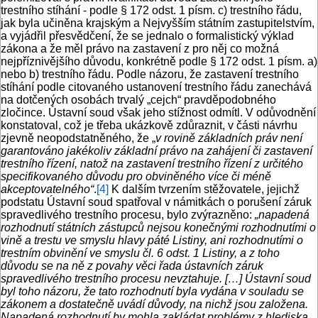
trestního stíhání - podle § 172 odst. 1 písm. c) trestního řádu,
jak byla učiněna krajským a Nejvyšším státním zastupitelstvím,
a vyjádřil přesvědčení, že se jednalo o formalistický výklad
zákona a že měl právo na zastavení z pro něj co možná
nejpříznivějšího důvodu, konkrétně podle § 172 odst. 1 písm. a)
nebo b) trestního řádu. Podle názoru, že zastavení trestního
stíhání podle citovaného ustanovení trestního řádu zanechává
na dotčených osobách trvalý „cejch“ pravděpodobného
zločince. Ústavní soud však jeho stížnost odmítl. V odůvodnění
konstatoval, což je třeba ukázkově zdůraznit, v části návrhu
zjevně neopodstatněného, že „
v rovině základních práv není
garantováno jakékoliv základní právo na zahájení či zastavení
trestního řízení, natož na zastavení trestního řízení z určitého
specifikovaného důvodu pro obviněného více či méně
akceptovatelného“
.
[4]
K dalším tvrzením stěžovatele, jejichž
podstatu Ústavní soud spatřoval v námitkách o porušení záruk
spravedlivého trestního procesu, bylo zvýrazněno:
„napadená
rozhodnutí státních zástupců nejsou konečnými rozhodnutími o
vině a trestu ve smyslu hlavy páté Listiny, ani rozhodnutími o
trestním obvinění ve smyslu čl. 6 odst. 1 Listiny, a z toho
důvodu se na ně z povahy věci řada ústavních záruk
spravedlivého trestního procesu nevztahuje. […] Ústavní soud
byl toho názoru, že tato rozhodnutí byla vydána v souladu se
zákonem a dostatečně uvádí důvody, na nichž jsou založena.
Napadená rozhodnutí by mohla zakládat problémy z hlediska