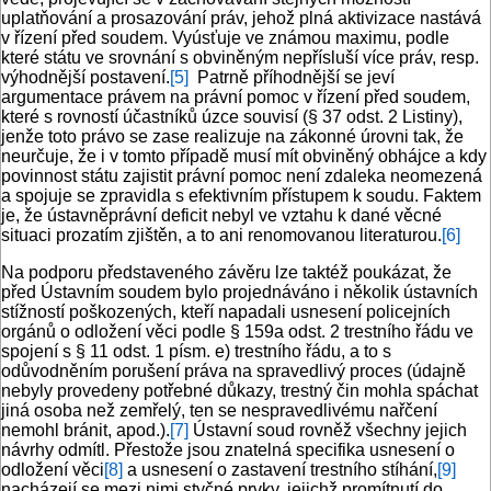
uplatňování a prosazování práv, jehož plná aktivizace nastává
v řízení před soudem. Vyúsťuje ve známou maximu, podle
které státu ve srovnání s obviněným nepřísluší více práv, resp.
výhodnější postavení.
[5]
Patrně příhodnější se jeví
argumentace právem na právní pomoc v řízení před soudem,
které s rovností účastníků úzce souvisí (§ 37 odst. 2 Listiny),
jenže toto právo se zase realizuje na zákonné úrovni tak, že
neurčuje, že i v tomto případě musí mít obviněný obhájce a kdy
povinnost státu zajistit právní pomoc není zdaleka neomezená
a spojuje se zpravidla s efektivním přístupem k soudu. Faktem
je, že ústavněprávní deficit nebyl ve vztahu k dané věcné
situaci prozatím zjištěn, a to ani renomovanou literaturou.
[6]
Na podporu představeného závěru lze taktéž poukázat, že
před Ústavním soudem bylo projednáváno i několik ústavních
stížností poškozených, kteří napadali usnesení policejních
orgánů o odložení věci podle § 159a odst. 2 trestního řádu ve
spojení s § 11 odst. 1 písm. e) trestního řádu, a to s
odůvodněním porušení práva na spravedlivý proces (údajně
nebyly provedeny potřebné důkazy, trestný čin mohla spáchat
jiná osoba než zemřelý, ten se nespravedlivému nařčení
nemohl bránit, apod.).
[7]
Ústavní soud rovněž všechny jejich
návrhy odmítl. Přestože jsou znatelná specifika usnesení o
odložení věci
[8]
a usnesení o zastavení trestního stíhání,
[9]
nacházejí se mezi nimi styčné prvky, jejichž promítnutí do