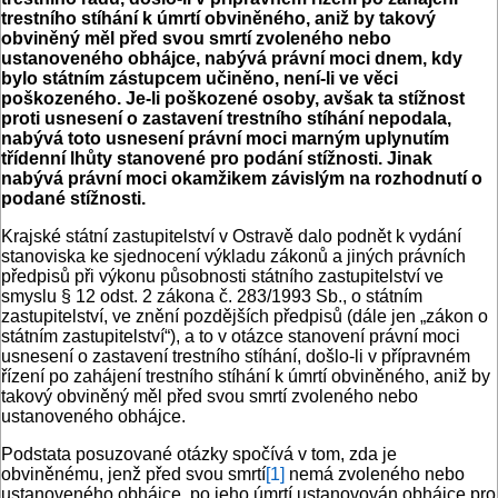
trestního stíhání k úmrtí obviněného, aniž by takový
obviněný měl před svou smrtí zvoleného nebo
ustanoveného obhájce, nabývá právní moci dnem, kdy
bylo státním zástupcem učiněno, není-li ve věci
poškozeného. Je-li poškozené osoby, avšak ta stížnost
proti usnesení o zastavení trestního stíhání nepodala,
nabývá toto usnesení právní moci marným uplynutím
třídenní lhůty stanovené pro podání stížnosti. Jinak
nabývá právní moci okamžikem závislým na rozhodnutí o
podané stížnosti.
Krajské státní zastupitelství v Ostravě dalo podnět k vydání
stanoviska ke sjednocení výkladu zákonů a jiných právních
předpisů při výkonu působnosti státního zastupitelství ve
smyslu § 12 odst. 2 zákona č. 283/1993 Sb., o státním
zastupitelství, ve znění pozdějších předpisů (dále jen „zákon o
státním zastupitelství“), a to v otázce stanovení právní moci
usnesení o zastavení trestního stíhání, došlo-li v přípravném
řízení po zahájení trestního stíhání k úmrtí obviněného, aniž by
takový obviněný měl před svou smrtí zvoleného nebo
ustanoveného obhájce.
Podstata posuzované otázky spočívá v tom, zda je
obviněnému, jenž před svou smrtí
[1]
nemá zvoleného nebo
ustanoveného obhájce, po jeho úmrtí ustanovován obhájce pro