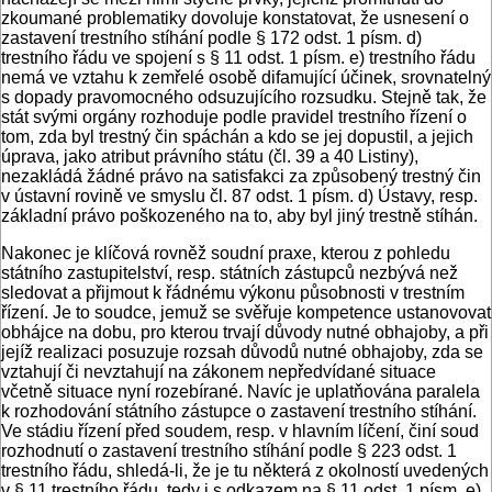
zkoumané problematiky dovoluje konstatovat, že usnesení o
zastavení trestního stíhání podle § 172 odst. 1 písm. d)
trestního řádu ve spojení s § 11 odst. 1 písm. e) trestního řádu
nemá ve vztahu k zemřelé osobě difamující účinek, srovnatelný
s dopady pravomocného odsuzujícího rozsudku. Stejně tak, že
stát svými orgány rozhoduje podle pravidel trestního řízení o
tom, zda byl trestný čin spáchán a kdo se jej dopustil, a jejich
úprava, jako atribut právního státu (čl. 39 a 40 Listiny),
nezakládá žádné právo na satisfakci za způsobený trestný čin
v ústavní rovině ve smyslu čl. 87 odst. 1 písm. d) Ústavy, resp.
základní právo poškozeného na to, aby byl jiný trestně stíhán.
Nakonec je klíčová rovněž soudní praxe, kterou z pohledu
státního zastupitelství, resp. státních zástupců nezbývá než
sledovat a přijmout k řádnému výkonu působnosti v trestním
řízení. Je to soudce, jemuž se svěřuje kompetence ustanovovat
obhájce na dobu, pro kterou trvají důvody nutné obhajoby, a při
jejíž realizaci posuzuje rozsah důvodů nutné obhajoby, zda se
vztahují či nevztahují na zákonem nepředvídané situace
včetně situace nyní rozebírané. Navíc je uplatňována paralela
k rozhodování státního zástupce o zastavení trestního stíhání.
Ve stádiu řízení před soudem, resp. v hlavním líčení, činí soud
rozhodnutí o zastavení trestního stíhání podle § 223 odst. 1
trestního řádu, shledá-li, že je tu některá z okolností uvedených
v § 11 trestního řádu, tedy i s odkazem na § 11 odst. 1 písm. e)