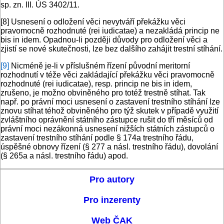
sp. zn. III. ÚS 3402/11.
[8]
Usnesení o odložení věci nevytváří překážku věci
pravomocně rozhodnuté (rei iudicatae) a nezakládá princip ne
bis in idem. Opadnou-li později důvody pro odložení věci a
zjistí se nové skutečnosti, lze bez dalšího zahájit trestní stíhání.
[9]
Nicméně je-li v příslušném řízení původní meritorní
rozhodnutí v téže věci zakládající překážku věci pravomocně
rozhodnuté (rei iudicatae), resp. princip ne bis in idem,
zrušeno, je možno obviněného pro totéž trestně stíhat. Tak
např. po právní moci usnesení o zastavení trestního stíhání lze
znovu stíhat téhož obviněného pro týž skutek v případě využití
zvláštního oprávnění státního zástupce rušit do tří měsíců od
právní moci nezákonná usnesení nižších státních zástupců o
zastavení trestního stíhání podle § 174a trestního řádu,
úspěšné obnovy řízení (§ 277 a násl. trestního řádu), dovolání
(§ 265a a násl. trestního řádu) apod.
Pro autory
Pro inzerenty
Web ČAK