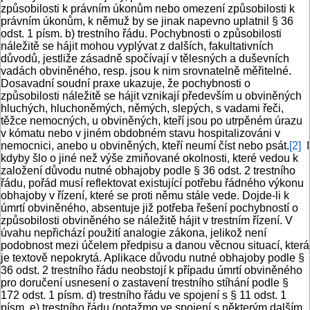
způsobilosti k právním úkonům nebo omezení způsobilosti k
právním úkonům, k němuž by se jinak napevno uplatnil § 36
odst. 1 písm. b) trestního řádu. Pochybnosti o způsobilosti
náležitě se hájit mohou vyplývat z dalších, fakultativních
důvodů, jestliže zásadně spočívají v tělesných a duševních
vadách obviněného, resp. jsou k nim srovnatelně měřitelné.
Dosavadní soudní praxe ukazuje, že pochybnosti o
způsobilosti náležitě se hájit vznikají především u obviněných
hluchých, hluchoněmých, němých, slepých, s vadami řeči,
těžce nemocných, u obviněných, kteří jsou po utrpěném úrazu
v kómatu nebo v jiném obdobném stavu hospitalizováni v
nemocnici, anebo u obviněných, kteří neumí číst nebo psát.
[2]
I
kdyby šlo o jiné než výše zmiňované okolnosti, které vedou k
založení důvodu nutné obhajoby podle § 36 odst. 2 trestního
řádu, pořád musí reflektovat existující potřebu řádného výkonu
obhajoby v řízení, které se proti němu stále vede. Dojde-li k
úmrtí obviněného, absentuje již potřeba řešení pochybností o
způsobilosti obviněného se náležitě hájit v trestním řízení. V
úvahu nepřichází použití analogie zákona, jelikož není
podobnost mezi účelem předpisu a danou věcnou situací, která
je textově nepokrytá. Aplikace důvodu nutné obhajoby podle §
36 odst. 2 trestního řádu neobstojí k případu úmrtí obviněného
pro doručení usnesení o zastavení trestního stíhání podle §
172 odst. 1 písm. d) trestního řádu ve spojení s § 11 odst. 1
písm. e) trestního řádu (potažmo ve spojení s některým dalším