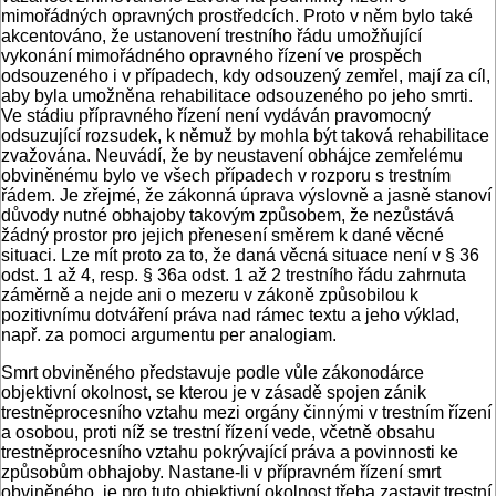
mimořádných opravných prostředcích. Proto v něm bylo také
akcentováno, že ustanovení trestního řádu umožňující
vykonání mimořádného opravného řízení ve prospěch
odsouzeného i v případech, kdy odsouzený zemřel, mají za cíl,
aby byla umožněna rehabilitace odsouzeného po jeho smrti.
Ve stádiu přípravného řízení není vydáván pravomocný
odsuzující rozsudek, k němuž by mohla být taková rehabilitace
zvažována. Neuvádí, že by neustavení obhájce zemřelému
obviněnému bylo ve všech případech v rozporu s trestním
řádem. Je zřejmé, že zákonná úprava výslovně a jasně stanoví
důvody nutné obhajoby takovým způsobem, že nezůstává
žádný prostor pro jejich přenesení směrem k dané věcné
situaci. Lze mít proto za to, že daná věcná situace není v § 36
odst. 1 až 4, resp. § 36a odst. 1 až 2 trestního řádu zahrnuta
záměrně a nejde ani o mezeru v zákoně způsobilou k
pozitivnímu dotváření práva nad rámec textu a jeho výklad,
např. za pomoci argumentu per analogiam.
Smrt obviněného představuje podle vůle zákonodárce
objektivní okolnost, se kterou je v zásadě spojen zánik
trestněprocesního vztahu mezi orgány činnými v trestním řízení
a osobou, proti níž se trestní řízení vede, včetně obsahu
trestněprocesního vztahu pokrývající práva a povinnosti ke
způsobům obhajoby. Nastane-li v přípravném řízení smrt
obviněného, je pro tuto objektivní okolnost třeba zastavit trestní