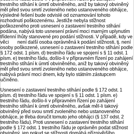
trestního stíhání k úmrtí obviněného, aniž by takový obviněný
měl před svou smrtí zvoleného nebo ustanoveného obhájce,
výsledné řešení bude odvislé od oznamování tohoto
rozhodnutí poškozenému. Jestliže nebyla stížnost
poškozeného proti usnesení o zastavení trestního stíhání
podána, nabývá toto usnesení právní moci marným uplynutím
třídenní lhůty stanovené pro podání stížnosti. V případě, kdy ve
věci není další osoba oprávněná k podání stížnosti, tj. není
osoby poškozené, usnesení o zastavení trestního stíhání podle
§ 172 odst. 1 písm. d) trestního řádu ve spojení s § 11 odst. 1
písm. e) trestního řádu, došlo-li v přípravném řízení po zahájení
trestního stíhání k úmrtí obviněného, aniž by takový obviněný
měl před svou smrtí zvoleného nebo ustanoveného obhájce,
nabývá právní moci dnem, kdy bylo státním zástupcem
učiněno.
Usnesení o zastavení trestního stíhání podle § 172 odst. 1
písm. d) trestního řádu ve spojení s § 11 odst. 1 písm. e)
trestního řádu, došlo-li v přípravném řízení po zahájení
trestního stíhání k úmrtí obviněného, avšak měl-li takový
obviněný před svou smrtí zvoleného nebo ustanoveného
obhájce, je třeba doručit tomuto jeho obhájci (§ 137 odst. 2
trestního řádu). Proti usnesení o zastavení trestního stíhání
podle § 172 odst. 1 trestního řádu je oprávněn podat stížnost
obviněný, jen pokud se stížnosti domáhá příznivějšího