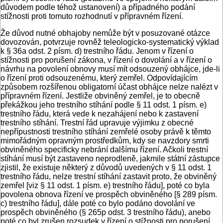
důvodem podle téhož ustanovení) a případného podání
stížnosti proti tomuto rozhodnutí v přípravném řízení.
Že důvod nutné obhajoby nemůže být v posuzované otázce
dovozován, potvrzuje rovněž teleologicko-systematický výklad
k § 36a odst. 2 písm. d) trestního řádu. Jenom v řízení o
stížnosti pro porušení zákona, v řízení o dovolání a v řízení o
návrhu na povolení obnovy musí mít odsouzený obhájce, jde-li
o řízení proti odsouzenému, který zemřel. Odpovídajícím
způsobem rozšířenou obligatorní účast obhájce nelze nalézt v
přípravném řízení. Jestliže obviněný zemřel, je to obecně
překážkou jeho trestního stíhání podle § 11 odst. 1 písm. e)
trestního řádu, která vede k nezahájení nebo k zastavení
trestního stíhání. Trestní řád upravuje výjimku z obecné
nepřípustnosti trestního stíhání zemřelé osoby právě k těmto
mimořádným opravným prostředkům, kdy se navzdory smrti
obviněného specificky nebrání dalšímu řízení. Ačkoli trestní
stíhání musí být zastaveno neprodleně, jakmile státní zástupce
zjistil, že existuje některý z důvodů uvedených v § 11 odst. 1
trestního řádu, nelze trestní stíhání zastavit proto, že obviněný
zemřel [viz § 11 odst. 1 písm. e) trestního řádu], poté co byla
povolena obnova řízení ve prospěch obviněného [§ 289 písm.
c) trestního řádu], dále poté co bylo podáno dovolání ve
prospěch obviněného (§ 265p odst. 3 trestního řádu), anebo
poté co byl zrušen rozsudek v řízení o stížnosti pro porušení