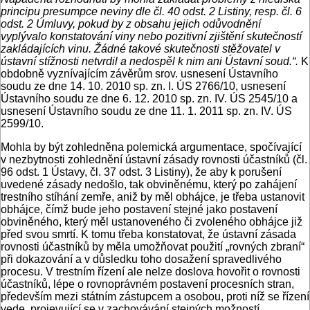
principu presumpce neviny dle čl. 40 odst. 2 Listiny, resp. čl. 6
odst. 2 Úmluvy, pokud by z obsahu jejich odůvodnění
vyplývalo konstatování viny nebo pozitivní zjištění skutečností
zakládajících vinu. Žádné takové skutečnosti stěžovatel v
ústavní stížnosti netvrdil a nedospěl k nim ani Ústavní soud.“.
K
obdobně vyznívajícím závěrům srov. usnesení Ústavního
soudu ze dne 14. 10. 2010 sp. zn. I. ÚS 2766/10, usnesení
Ústavního soudu ze dne 6. 12. 2010 sp. zn. IV. ÚS 2545/10 a
usnesení Ústavního soudu ze dne 11. 1. 2011 sp. zn. IV. ÚS
2599/10.
Mohla by být zohledněna polemická argumentace, spočívající
v nezbytnosti zohlednění ústavní zásady rovnosti účastníků (čl.
96 odst. 1 Ústavy, čl. 37 odst. 3 Listiny), že aby k porušení
uvedené zásady nedošlo, tak obviněnému, který po zahájení
trestního stíhání zemře, aniž by měl obhájce, je třeba ustanovit
obhájce, čímž bude jeho postavení stejné jako postavení
obviněného, který měl ustanoveného či zvoleného obhájce již
před svou smrtí. K tomu třeba konstatovat, že ústavní zásada
rovnosti účastníků by měla umožňovat použití „rovných zbraní“
při dokazování a v důsledku toho dosažení spravedlivého
procesu. V trestním řízení ale nelze doslova hovořit o rovnosti
účastníků, lépe o rovnoprávném postavení procesních stran,
především mezi státním zástupcem a osobou, proti níž se řízení
vede, projevující se v zachovávání stejných možností