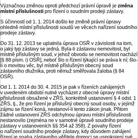
Význačnou změnou oproti předchozí právní úpravě je
změna
místní příslušnosti
pro řízení o soudním prodeji zástavy.
S účinností od 1. 1. 2014 došlo ke změně právní úpravy
ohledně místní příslušnosti soudů ve věcech nařízení soudního
prodeje zástavy.
Do 31. 12. 2013 se uplatnila úprava OSŘ v závislosti na tom,
o jaký typ zástavy se jedná. Byla-li zástavou nemovitost, byl
místně příslušným soud, v jehož obvodu se nemovitost nachází
[§ 88 písm. i) OSŘ], neboť šlo o řízení týkající se práva k ní; šlo-
li o movitou věc, byl místně příslušným obecný soud
zástavního dlužníka, proti němuž směřovala žaloba (§ 84
OSŘ).
Od 1. 1. 2014 do 30. 4. 2015 je pak v řízeních zahájených
v uvedeném období nutné vycházet z obecné úpravy místní
příslušnosti obsažené v ZŘS, konkrétně ustanovení § 4 odst. 1
ZŘS, tj., že pro řízení je příslušný obecný soud osoby, v jejímž
zájmu se řízení koná, nestanoví-li tento zákon jinak. Přitom
žádné ustanovení ZŘS odchylnou úpravu místní příslušnosti
nestanovilo (zejména ne v samotné úpravě soudního prodeje
zástavy v ustanoveních §§ 354 až 358). Z povahy řízení
o nařízení soudního prodeje zástavy, kdy důvodem zahájení
řízení je snaha zástavního věřitele domoci se uspokojení své