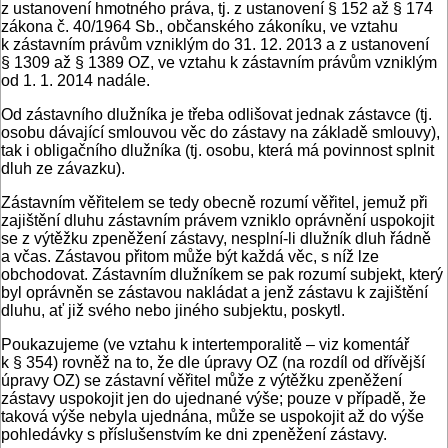
z ustanovení hmotného práva, tj. z ustanovení § 152 až § 174
zákona č. 40/1964 Sb., občanského zákoníku, ve vztahu
k zástavním právům vzniklým do 31. 12. 2013 a z ustanovení
§ 1309 až § 1389 OZ, ve vztahu k zástavním právům vzniklým
od 1. 1. 2014 nadále.
Od zástavního dlužníka je třeba odlišovat jednak zástavce (tj.
osobu dávající smlouvou věc do zástavy na základě smlouvy),
tak i obligačního dlužníka (tj. osobu, která má povinnost splnit
dluh ze závazku).
Zástavním věřitelem se tedy obecně rozumí věřitel, jemuž při
zajištění dluhu zástavním právem vzniklo oprávnění uspokojit
se z výtěžku zpeněžení zástavy, nesplní-li dlužník dluh řádně
a včas. Zástavou přitom může být každá věc, s níž lze
obchodovat. Zástavním dlužníkem se pak rozumí subjekt, který
byl oprávněn se zástavou nakládat a jenž zástavu k zajištění
dluhu, ať již svého nebo jiného subjektu, poskytl.
Poukazujeme (ve vztahu k intertemporalitě – viz komentář
k § 354) rovněž na to, že dle úpravy OZ (na rozdíl od dřívější
úpravy OZ) se zástavní věřitel může z výtěžku zpeněžení
zástavy uspokojit jen do ujednané výše; pouze v případě, že
taková výše nebyla ujednána, může se uspokojit až do výše
pohledávky s příslušenstvím ke dni zpeněžení zástavy.