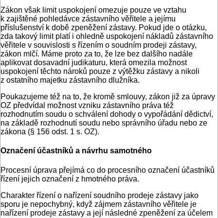
Zákon však limit uspokojení omezuje pouze ve vztahu
k zajištěné pohledávce zástavního věřitele a jejímu
příslušenství k době zpeněžení zástavy. Pokud jde o otázku,
zda takový limit platí i ohledně uspokojení nákladů zástavního
věřitele v souvislosti s řízením o soudním prodeji zástavy,
zákon mlčí. Máme proto za to, že lze bez dalšího nadále
aplikovat dosavadní judikaturu, která omezila možnost
uspokojení těchto nároků pouze z výtěžku zástavy a nikoli
z ostatního majetku zástavního dlužníka.
Poukazujeme též na to, že kromě smlouvy, zákon již za úpravy
OZ předvídal možnost vzniku zástavního práva též
rozhodnutím soudu o schválení dohody o vypořádání dědictví,
na základě rozhodnutí soudu nebo správního úřadu nebo ze
zákona (§ 156 odst. 1 s. OZ).
Označení účastníků a návrhu samotného
Procesní úprava přejímá co do procesního označení účastníků
řízení jejich označení z hmotného práva.
Charakter řízení o nařízení soudního prodeje zástavy jako
sporu je nepochybný, když zájmem zástavního věřitele je
nařízení prodeje zástavy a její následné zpeněžení za účelem