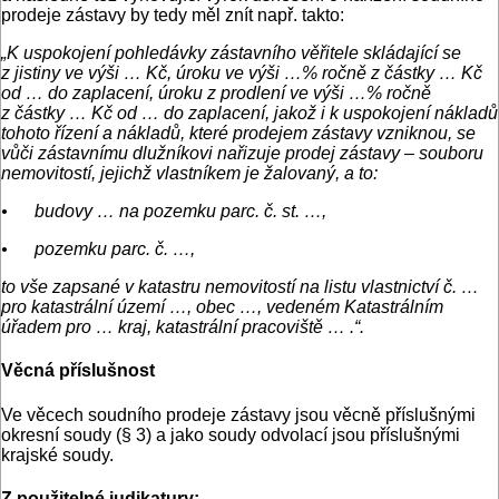
prodeje zástavy by tedy měl znít např. takto:
„K uspokojení pohledávky zástavního věřitele skládající se
z jistiny ve výši … Kč, úroku ve výši …% ročně z částky … Kč
od … do zaplacení, úroku z prodlení ve výši …% ročně
z částky … Kč od … do zaplacení, jakož i k uspokojení nákladů
tohoto řízení a nákladů, které prodejem zástavy vzniknou, se
vůči zástavnímu dlužníkovi nařizuje prodej zástavy – souboru
nemovitostí, jejichž vlastníkem je žalovaný, a to:
• budovy … na pozemku parc. č. st. …,
• pozemku parc. č. …,
to vše zapsané v katastru nemovitostí na listu vlastnictví č. …
pro katastrální území …, obec …, vedeném Katastrálním
úřadem pro … kraj, katastrální pracoviště … .“.
Věcná příslušnost
Ve věcech soudního prodeje zástavy jsou věcně příslušnými
okresní soudy (§ 3) a jako soudy odvolací jsou příslušnými
krajské soudy.
Z použitelné judikatury: