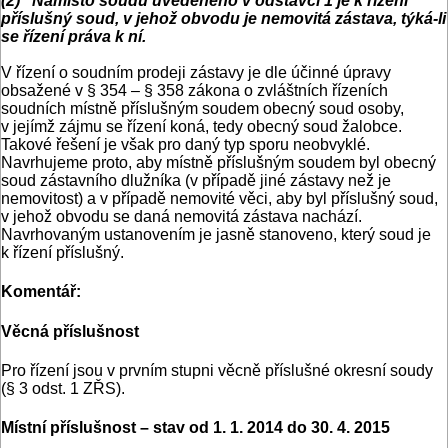
(2) Namísto soudu uvedeného v odstavci 1 je k řízení
příslušný soud, v jehož obvodu je nemovitá zástava, týká-li
se řízení práva k ní.
V řízení o soudním prodeji zástavy je dle účinné úpravy
obsažené v § 354 – § 358 zákona o zvláštních řízeních
soudních místně příslušným soudem obecný soud osoby,
v jejímž zájmu se řízení koná, tedy obecný soud žalobce.
Takové řešení je však pro daný typ sporu neobvyklé.
Navrhujeme proto, aby místně příslušným soudem byl obecný
soud zástavního dlužníka (v případě jiné zástavy než je
nemovitost) a v případě nemovité věci, aby byl příslušný soud,
v jehož obvodu se daná nemovitá zástava nachází.
Navrhovaným ustanovením je jasně stanoveno, který soud je
k řízení příslušný.
Komentář:
Věcná příslušnost
Pro řízení jsou v prvním stupni věcně příslušné okresní soudy
(§ 3 odst. 1 ZŘS).
Místní příslušnost – stav od 1. 1. 2014 do 30. 4. 2015