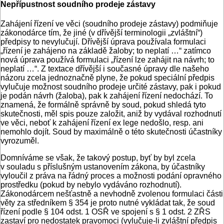
Nepřípustnost soudního prodeje zástavy
Zahájení řízení ve věci (soudního prodeje zástavy) podmiňuje
zákonodárce tím, že jiné (v dřívější terminologii „zvláštní“)
předpisy to nevylučují. Dřívější úprava používala formulaci
„řízení je zahájeno na základě žaloby; to neplatí …“ zatímco
nová úprava používá formulaci „řízení lze zahájit na návrh; to
neplatí …“. Z textace dřívější i současné úpravy dle našeho
názoru zcela jednoznačně plyne, že pokud speciální předpis
vylučuje možnost soudního prodeje určité zástavy, pak i pokud
je podán návrh (žaloba), pak k zahájení řízení nedochází. To
znamená, že formálně správně by soud, pokud shledá tyto
skutečnosti, měl spis pouze založit, aniž by vydával rozhodnutí
ve věci, neboť k zahájení řízení ex lege nedošlo, resp. ani
nemohlo dojít. Soud by maximálně o této skutečnosti účastníky
vyrozuměl.
Domníváme se však, že takový postup, byť by byl zcela
v souladu s příslušným ustanovením zákona, by účastníky
vyloučil z práva na řádný proces a možnosti podání opravného
prostředku (pokud by nebylo vydáváno rozhodnutí).
Zákonodárcem nešťastně a nevhodně zvolenou formulaci části
věty za středníkem § 354 je proto nutné vykládat tak, že soud
řízení podle § 104 odst. 1 OSŘ ve spojení s § 1 odst. 2 ZŘS
zastaví pro nedostatek pravomoci (vylučuje-li zvláštní předpis