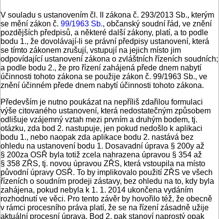
V souladu s ustanovením čl. II zákona č. 293/2013 Sb., kterým
se mění zákon č.
99/1963 Sb.
, občanský soudní řád, ve znění
pozdějších předpisů, a některé další zákony, platí, a to podle
bodu 1., že dovolávají-li se právní předpisy ustanovení, která
se tímto zákonem zrušují, vstupují na jejich místo jim
odpovídající ustanovení zákona o zvláštních řízeních soudních;
a podle bodu 2., že pro řízení zahájená přede dnem nabytí
účinnosti tohoto zákona se použije zákon č. 99/1963 Sb., ve
znění účinném přede dnem nabytí účinnosti tohoto zákona.
Především je nutno poukázat na nepříliš zdařilou formulaci
výše citovaného ustanovení, která nedostatečným způsobem
odlišuje vzájemný vztah mezi prvním a druhým bodem, tj.
otázku, zda bod 2. nastupuje, jen pokud nedošlo k aplikaci
bodu 1., nebo naopak zda aplikace bodu 2. nastává bez
ohledu na ustanovení bodu 1. Dosavadní úprava § 200y až
§ 200za OSŘ byla totiž zcela nahrazena úpravou § 354 až
§ 358 ZŘS, tj. novou úpravou ZŘS, která vstoupila na místo
původní úpravy OSŘ. To by implikovalo použití ZŘS ve všech
řízeních o soudním prodeji zástavy, bez ohledu na to, kdy byla
zahájena, pokud nebyla k 1. 1. 2014 ukončena vydáním
rozhodnutí ve věci. Pro tento závěr by hovořilo též, že obecně
v rámci procesního práva platí, že se na řízení zásadně užije
aktuální procesní úprava. Bod 2. pak stanoví naprostý opak