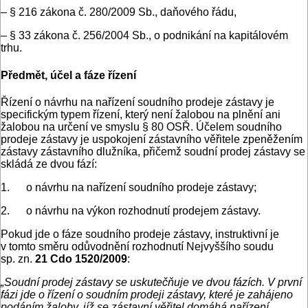
– § 216 zákona č. 280/2009 Sb., daňového řádu,
– § 33 zákona č. 256/2004 Sb., o podnikání na kapitálovém
trhu.
Předmět, účel a fáze řízení
Řízení o návrhu na nařízení soudního prodeje zástavy je
specifickým typem řízení, který není žalobou na plnění ani
žalobou na určení ve smyslu § 80 OSŘ. Účelem soudního
prodeje zástavy je uspokojení zástavního věřitele zpeněžením
zástavy zástavního dlužníka, přičemž soudní prodej zástavy se
skládá ze dvou fází:
1. o návrhu na nařízení soudního prodeje zástavy;
2. o návrhu na výkon rozhodnutí prodejem zástavy.
Pokud jde o fáze soudního prodeje zástavy, instruktivní je
v tomto směru odůvodnění rozhodnutí Nejvyššího soudu
sp. zn.
21 Cdo 1520/2009
:
„Soudní prodej zástavy se uskutečňuje ve dvou fázích. V první
fázi jde o řízení o soudním prodeji zástavy, které je zahájeno
podáním žaloby, jíž se zástavní věřitel domáhá nařízení