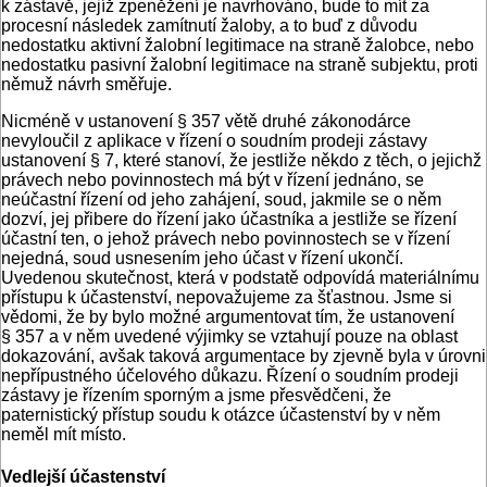
k zástavě, jejíž zpeněžení je navrhováno, bude to mít za
procesní následek zamítnutí žaloby, a to buď z důvodu
nedostatku aktivní žalobní legitimace na straně žalobce, nebo
nedostatku pasivní žalobní legitimace na straně subjektu, proti
němuž návrh směřuje.
Nicméně v ustanovení § 357 větě druhé zákonodárce
nevyloučil z aplikace v řízení o soudním prodeji zástavy
ustanovení § 7, které stanoví, že jestliže někdo z těch, o jejichž
právech nebo povinnostech má být v řízení jednáno, se
neúčastní řízení od jeho zahájení, soud, jakmile se o něm
dozví, jej přibere do řízení jako účastníka a jestliže se řízení
účastní ten, o jehož právech nebo povinnostech se v řízení
nejedná, soud usnesením jeho účast v řízení ukončí.
Uvedenou skutečnost, která v podstatě odpovídá materiálnímu
přístupu k účastenství, nepovažujeme za šťastnou. Jsme si
vědomi, že by bylo možné argumentovat tím, že ustanovení
§ 357 a v něm uvedené výjimky se vztahují pouze na oblast
dokazování, avšak taková argumentace by zjevně byla v úrovni
nepřípustného účelového důkazu. Řízení o soudním prodeji
zástavy je řízením sporným a jsme přesvědčeni, že
paternistický přístup soudu k otázce účastenství by v něm
neměl mít místo.
Vedlejší účastenství