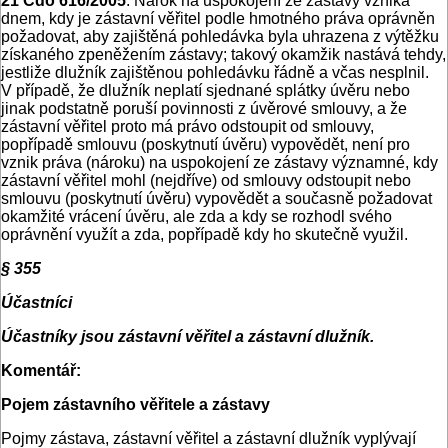
21 Cdo 616/2005
: Nárok na uspokojení ze zástavy vzniká
dnem, kdy je zástavní věřitel podle hmotného práva oprávněn
požadovat, aby zajištěná pohledávka byla uhrazena z výtěžku
získaného zpeněžením zástavy; takový okamžik nastává tehdy,
jestliže dlužník zajištěnou pohledávku řádně a včas nesplnil.
V případě, že dlužník neplatí sjednané splátky úvěru nebo
jinak podstatně poruší povinnosti z úvěrové smlouvy, a že
zástavní věřitel proto má právo odstoupit od smlouvy,
popřípadě smlouvu (poskytnutí úvěru) vypovědět, není pro
vznik práva (nároku) na uspokojení ze zástavy významné, kdy
zástavní věřitel mohl (nejdříve) od smlouvy odstoupit nebo
smlouvu (poskytnutí úvěru) vypovědět a současně požadovat
okamžité vrácení úvěru, ale zda a kdy se rozhodl svého
oprávnění využít a zda, popřípadě kdy ho skutečně využil.
§ 355
Účastníci
Účastníky jsou zástavní věřitel a zástavní dlužník.
Komentář:
Pojem zástavního věřitele a zástavy
Pojmy zástava, zástavní věřitel a zástavní dlužník vyplývají