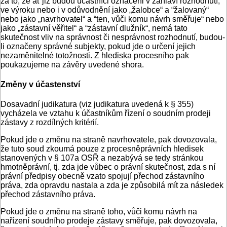
za to, že ať již budou účastníci označeni v záhlaví rozhodnutí,
ve výroku nebo i v odůvodnění jako „žalobce“ a “žalovaný“
nebo jako „navrhovatel“ a “ten, vůči komu návrh směřuje“ nebo
jako „zástavní věřitel“ a “zástavní dlužník“, nemá tato
skutečnost vliv na správnost či nesprávnost rozhodnutí, budou-
li označeny správné subjekty, pokud jde o určení jejich
nezaměnitelné totožnosti. Z hlediska procesního pak
poukazujeme na závěry uvedené shora.
Změny v účastenství
Dosavadní judikatura (viz judikatura uvedená k § 355)
vycházela ve vztahu k účastníkům řízení o soudním prodeji
zástavy z rozdílných kritérií.
Pokud jde o změnu na straně navrhovatele, pak dovozovala,
že tuto soud zkoumá pouze z procesněprávních hledisek
stanovených v § 107a OSŘ a nezabývá se tedy stránkou
hmotněprávní, tj. zda jde vůbec o právní skutečnost, zda s ní
právní předpisy obecně vzato spojují přechod zástavního
práva, zda opravdu nastala a zda je způsobilá mít za následek
přechod zástavního práva.
Pokud jde o změnu na straně toho, vůči komu návrh na
nařízení soudního prodeje zástavy směřuje, pak dovozovala,