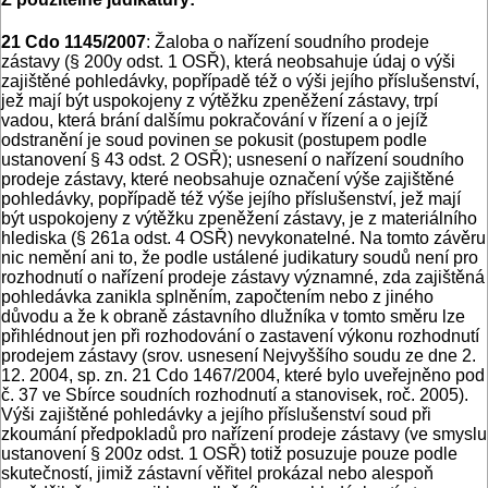
21 Cdo 1145/2007
: Žaloba o nařízení soudního prodeje
zástavy (§ 200y odst. 1 OSŘ), která neobsahuje údaj o výši
zajištěné pohledávky, popřípadě též o výši jejího příslušenství,
jež mají být uspokojeny z výtěžku zpeněžení zástavy, trpí
vadou, která brání dalšímu pokračování v řízení a o jejíž
odstranění je soud povinen se pokusit (postupem podle
ustanovení § 43 odst. 2 OSŘ); usnesení o nařízení soudního
prodeje zástavy, které neobsahuje označení výše zajištěné
pohledávky, popřípadě též výše jejího příslušenství, jež mají
být uspokojeny z výtěžku zpeněžení zástavy, je z materiálního
hlediska (§ 261a odst. 4 OSŘ) nevykonatelné. Na tomto závěru
nic nemění ani to, že podle ustálené judikatury soudů není pro
rozhodnutí o nařízení prodeje zástavy významné, zda zajištěná
pohledávka zanikla splněním, započtením nebo z jiného
důvodu a že k obraně zástavního dlužníka v tomto směru lze
přihlédnout jen při rozhodování o zastavení výkonu rozhodnutí
prodejem zástavy (srov. usnesení Nejvyššího soudu ze dne 2.
12. 2004, sp. zn. 21 Cdo 1467/2004, které bylo uveřejněno pod
č. 37 ve Sbírce soudních rozhodnutí a stanovisek, roč. 2005).
Výši zajištěné pohledávky a jejího příslušenství soud při
zkoumání předpokladů pro nařízení prodeje zástavy (ve smyslu
ustanovení § 200z odst. 1 OSŘ) totiž posuzuje pouze podle
skutečností, jimiž zástavní věřitel prokázal nebo alespoň