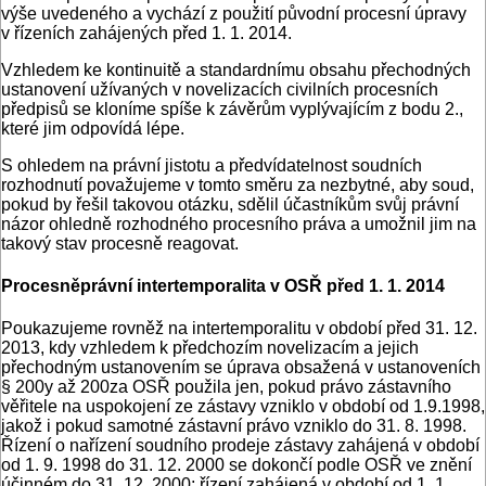
výše uvedeného a vychází z použití původní procesní úpravy
v řízeních zahájených před 1. 1. 2014.
Vzhledem ke kontinuitě a standardnímu obsahu přechodných
ustanovení užívaných v novelizacích civilních procesních
předpisů se kloníme spíše k závěrům vyplývajícím z bodu 2.,
které jim odpovídá lépe.
S ohledem na právní jistotu a předvídatelnost soudních
rozhodnutí považujeme v tomto směru za nezbytné, aby soud,
pokud by řešil takovou otázku, sdělil účastníkům svůj právní
názor ohledně rozhodného procesního práva a umožnil jim na
takový stav procesně reagovat.
Procesněprávní intertemporalita v OSŘ před 1. 1. 2014
Poukazujeme rovněž na intertemporalitu v období před 31. 12.
2013, kdy vzhledem k předchozím novelizacím a jejich
přechodným ustanovením se úprava obsažená v ustanoveních
§ 200y až 200za OSŘ použila jen, pokud právo zástavního
věřitele na uspokojení ze zástavy vzniklo v období od 1.9.1998,
jakož i pokud samotné zástavní právo vzniklo do 31. 8. 1998.
Řízení o nařízení soudního prodeje zástavy zahájená v období
od 1. 9. 1998 do 31. 12. 2000 se dokončí podle OSŘ ve znění
účinném do 31. 12. 2000; řízení zahájená v období od 1. 1.