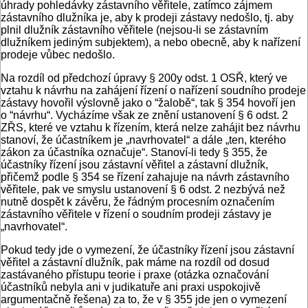
úhrady pohledávky zástavního věřitele, zatímco zájmem
zástavního dlužníka je, aby k prodeji zástavy nedošlo, tj. aby
plnil dlužník zástavního věřitele (nejsou-li se zástavním
dlužníkem jediným subjektem), a nebo obecně, aby k nařízení
prodeje vůbec nedošlo.
Na rozdíl od předchozí úpravy § 200y odst. 1 OSŘ, který ve
vztahu k návrhu na zahájení řízení o nařízení soudního prodeje
zástavy hovořil výslovně jako o “žalobě“, tak § 354 hovoří jen
o “návrhu“. Vycházíme však ze znění ustanovení § 6 odst. 2
ZŘS, které ve vztahu k řízením, která nelze zahájit bez návrhu
stanoví, že účastníkem je „navrhovatel“ a dále „ten, kterého
zákon za účastníka označuje“. Stanoví-li tedy § 355, že
účastníky řízení jsou zástavní věřitel a zástavní dlužník,
přičemž podle § 354 se řízení zahajuje na návrh zástavního
věřitele, pak ve smyslu ustanovení § 6 odst. 2 nezbývá než
nutně dospět k závěru, že řádným procesním označením
zástavního věřitele v řízení o soudním prodeji zástavy je
„navrhovatel“.
Pokud tedy jde o vymezení, že účastníky řízení jsou zástavní
věřitel a zástavní dlužník, pak máme na rozdíl od dosud
zastávaného přístupu teorie i praxe (otázka označování
účastníků nebyla ani v judikatuře ani praxi uspokojivě
argumentačně řešena) za to, že v § 355 jde jen o vymezení