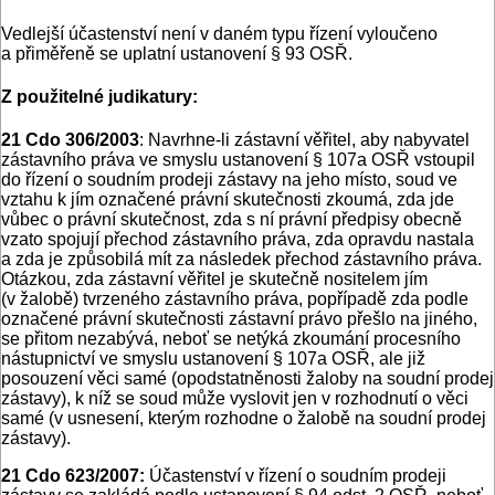
Vedlejší účastenství není v daném typu řízení vyloučeno
a přiměřeně se uplatní ustanovení § 93 OSŘ.
Z použitelné judikatury:
21 Cdo 306/2003
: Navrhne-li zástavní věřitel, aby nabyvatel
zástavního práva ve smyslu ustanovení § 107a OSŘ vstoupil
do řízení o soudním prodeji zástavy na jeho místo, soud ve
vztahu k jím označené právní skutečnosti zkoumá, zda jde
vůbec o právní skutečnost, zda s ní právní předpisy obecně
vzato spojují přechod zástavního práva, zda opravdu nastala
a zda je způsobilá mít za následek přechod zástavního práva.
Otázkou, zda zástavní věřitel je skutečně nositelem jím
(v žalobě) tvrzeného zástavního práva, popřípadě zda podle
označené právní skutečnosti zástavní právo přešlo na jiného,
se přitom nezabývá, neboť se netýká zkoumání procesního
nástupnictví ve smyslu ustanovení § 107a OSŘ, ale již
posouzení věci samé (opodstatněnosti žaloby na soudní prodej
zástavy), k níž se soud může vyslovit jen v rozhodnutí o věci
samé (v usnesení, kterým rozhodne o žalobě na soudní prodej
zástavy).
21 Cdo 623/2007:
Účastenství v řízení o soudním prodeji