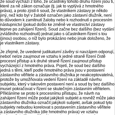
že soud vychází z toho, že účastníky tohoto druhu řízení jsou ti,
které za ně zákon označuje (tj. jak to vyplývá z hmotného
práva), a proto zjistí-li soud, že vlastníkem zástavy je někdo
jiný, než kdo byl v žalobě označen jako zástavní dlužník, není
to důvodem k zamítnutí žaloby nebo k rozhodnutí o procesním
nástupnictví (pokud došlo ke změně ve vlastnictví zástavy
teprve po zahájení řízení). Soud začne bez dalšího (bez vydání
zvláštního rozhodnutí) jednat jako s účastníkem řízení s tou
(jinou) osobou, o níž bylo prokázáno nebo jinak doloženo, že
je vlastníkem zástavy.
Je zřejmé, že uvedené judikaturní závěry si navzájem odporují,
neboť nelze zaujmout ve vztahu k jedné straně řízení čistě
procesní přístup a k druhé straně řízení zaujmout přístup
vycházející z hmotného práva. Pojetí, že soud bez dalšího
jedná s těmi, kteří podle hmotného práva jsou v postavení
zástavního věřitele a zástavního dlužníka je neakceptovatelná,
protože by umožňovala vedení řízení na základě návrhu
subjektu, který v takovém postavení není a soud by bez dalšího
musel pokračovat v řízení se skutečným zástavním věřitelem.
Přikláníme se proto k procesnímu přístupu, že návrh na
zahájení řízení může podat jakýkoli subjekt a rovněž může jako
zástavního dlužníka označit jakýkoli subjekt, avšak pokud tyto
subjekty nebudou korelovat s postavením zástavního věřitele
a zástavního dlužníka (dle hmotného práva) ve vztahu