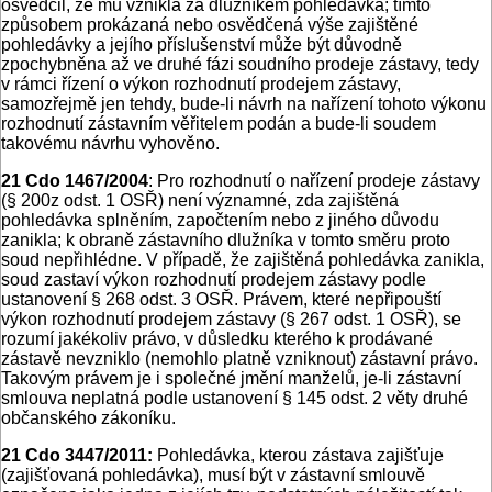
osvědčil, že mu vznikla za dlužníkem pohledávka; tímto
způsobem prokázaná nebo osvědčená výše zajištěné
pohledávky a jejího příslušenství může být důvodně
zpochybněna až ve druhé fázi soudního prodeje zástavy, tedy
v rámci řízení o výkon rozhodnutí prodejem zástavy,
samozřejmě jen tehdy, bude-li návrh na nařízení tohoto výkonu
rozhodnutí zástavním věřitelem podán a bude-li soudem
takovému návrhu vyhověno.
21 Cdo 1467/2004
: Pro rozhodnutí o nařízení prodeje zástavy
(§ 200z odst. 1 OSŘ) není významné, zda zajištěná
pohledávka splněním, započtením nebo z jiného důvodu
zanikla; k obraně zástavního dlužníka v tomto směru proto
soud nepřihlédne. V případě, že zajištěná pohledávka zanikla,
soud zastaví výkon rozhodnutí prodejem zástavy podle
ustanovení § 268 odst. 3 OSŘ. Právem, které nepřipouští
výkon rozhodnutí prodejem zástavy (§ 267 odst. 1 OSŘ), se
rozumí jakékoliv právo, v důsledku kterého k prodávané
zástavě nevzniklo (nemohlo platně vzniknout) zástavní právo.
Takovým právem je i společné jmění manželů, je-li zástavní
smlouva neplatná podle ustanovení § 145 odst. 2 věty druhé
občanského zákoníku.
21 Cdo 3447/2011:
Pohledávka, kterou zástava zajišťuje
(zajišťovaná pohledávka), musí být v zástavní smlouvě