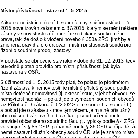
Místní příslušnost – stav od 1. 5. 2015
Zákon o zvláštních řízeních soudních byl s účinností od 1. 5.
2015 novelizován zákonem č. 87/2015, kterým se mění některé
zákony v souvislosti s účinností rekodifikace soukromého
práva, tak, že došlo k vložení nového § 353a ZŘS, jímž byla
změněna pravidla pro určování místní příslušnosti soudů pro
řízení o soudním prodeji zástavy.
V podstatě se obnovuje stav jako v době do 31. 12. 2013, tedy
původně platná pravidla pro místní příslušnost, jak byla
nastavena v OSŘ.
S účinností od 1. 5. 2015 tedy platí, že pokud je předmětem
řízení zástava k nemovitosti, je místně příslušný soud podle
místa dotčené nemovitosti (tj. okresní soud, v jehož obvodu se
nemovitost nachází – pokud jde o vymezení soudních obvodů
viz Příloha č. 3 zákona č. 6/2002 Sb., o soudech a soudcích)
a pokud jde o zástavu k movitým věcem, je místně příslušný
obecný soud zástavního dlužníka, tj. soud určený podle
pravidel občanského soudního řádu (tj. typicky podle § 4 ZŘS
ve spojení s § 85 OSŘ, případně podle § 86 OSŘ v případě, že
nemá zástavní dlužník obecný soud v ČR, ale je známo místo
jeho posledního pobytu v ČR nebo místo, kde má v ČR