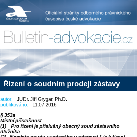
Řízení o soudním prodeji zástavy
autor:
JUDr. Jiří Grygar, Ph.D.
publikováno:
11.07.2016
§ 353a
Místní příslušnost
(1) Pro řízení je příslušný obecný soud zástavního
dlužníka.