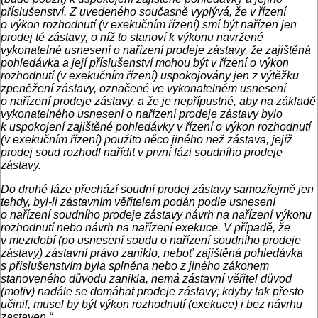
příslušenství. Z uvedeného současně vyplývá, že v řízení
o výkon rozhodnutí (v exekučním řízení) smí být nařízen jen
prodej té zástavy, o níž to stanoví k výkonu navržené
vykonatelné usnesení o nařízení prodeje zástavy, že zajištěná
pohledávka a její příslušenství mohou být v řízení o výkon
rozhodnutí (v exekučním řízení) uspokojovány jen z výtěžku
zpeněžení zástavy, označené ve vykonatelném usnesení
o nařízení prodeje zástavy, a že je nepřípustné, aby na základě
vykonatelného usnesení o nařízení prodeje zástavy bylo
k uspokojení zajištěné pohledávky v řízení o výkon rozhodnutí
(v exekučním řízení) použito něco jiného než zástava, jejíž
prodej soud rozhodl nařídit v první fázi soudního prodeje
zástavy.
Do druhé fáze přechází soudní prodej zástavy samozřejmě jen
tehdy, byl-li zástavním věřitelem podán podle usnesení
o nařízení soudního prodeje zástavy návrh na nařízení výkonu
rozhodnutí nebo návrh na nařízení exekuce. V případě, že
v mezidobí (po usnesení soudu o nařízení soudního prodeje
zástavy) zástavní právo zaniklo, neboť zajištěná pohledávka
s příslušenstvím byla splněna nebo z jiného zákonem
stanoveného důvodu zanikla, nemá zástavní věřitel důvod
(motiv) nadále se domáhat prodeje zástavy; kdyby tak přesto
učinil, musel by být výkon rozhodnutí (exekuce) i bez návrhu
zastaven.“