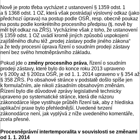
Nově je proto třeba vycházet z ustanovení § 1359 odst. 1
a § 1368 odst. 1 OZ, která však postrádají výslovný odkaz (jako
předchozí úprava) na postup podle OSŘ, resp. obecně poukaz
na postu podle konkrétního procesního předpisu (tj. nově by
měl být odkaz na ZŘS). Vycházíme však z toho, že ustanovení
§ 1359 odst. 1 OZ uvádí kromě jiných způsobů uspokojení
zajištěného dluhu též „prodej zástavy podle jiného zákona“
a že tedy procesní úprava řízení o soudním prodeji zástavy
není bez svého hmotněprávního základu.
Pokud jde o
změny procesního práva
, řízení o soudním
prodeji zástavy, které bylo do konce roku 2013 upraveno
v § 200y až § 200za OSŘ, je od 1. 1. 2014 upraveno v § 354 až
§ 358 ZŘS. Po obsahové stránce v podstatě došlo spíše jen
k formulačním, ale nikoli zásadním obsahovým změnám.
Řízení bylo dle důvodové zprávy legislativně technicky
upraveno po systematické stránce, která dle názoru
zákonodárce lépe vystihuje průběh řízení tak, aby z hlediska
aplikační praxe bylo přehlednější. Uvedené tvrzení
zákonodárce není, jak vyplývá z níže uvedeného komentáře,
zcela přesné.
Procesněprávní intertemporalita v souvislosti se změnami
od 1. 1. 2014