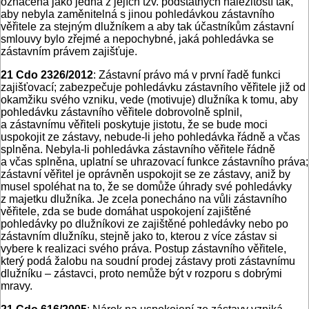
označena jako jedna z jejích tzv. podstatných náležitostí tak,
aby nebyla zaměnitelná s jinou pohledávkou zástavního
věřitele za stejným dlužníkem a aby tak účastníkům zástavní
smlouvy bylo zřejmé a nepochybné, jaká pohledávka se
zástavním právem zajišťuje.
21 Cdo 2326/2012
: Zástavní právo má v první řadě funkci
zajišťovací; zabezpečuje pohledávku zástavního věřitele již od
okamžiku svého vzniku, vede (motivuje) dlužníka k tomu, aby
pohledávku zástavního věřitele dobrovolně splnil,
a zástavnímu věřiteli poskytuje jistotu, že se bude moci
uspokojit ze zástavy, nebude-li jeho pohledávka řádně a včas
splněna. Nebyla-li pohledávka zástavního věřitele řádně
a včas splněna, uplatní se uhrazovací funkce zástavního práva;
zástavní věřitel je oprávněn uspokojit se ze zástavy, aniž by
musel spoléhat na to, že se domůže úhrady své pohledávky
z majetku dlužníka. Je zcela ponecháno na vůli zástavního
věřitele, zda se bude domáhat uspokojení zajištěné
pohledávky po dlužníkovi ze zajištěné pohledávky nebo po
zástavním dlužníku, stejně jako to, kterou z více zástav si
vybere k realizaci svého práva. Postup zástavního věřitele,
který podá žalobu na soudní prodej zástavy proti zástavnímu
dlužníku – zástavci, proto nemůže být v rozporu s dobrými
mravy.