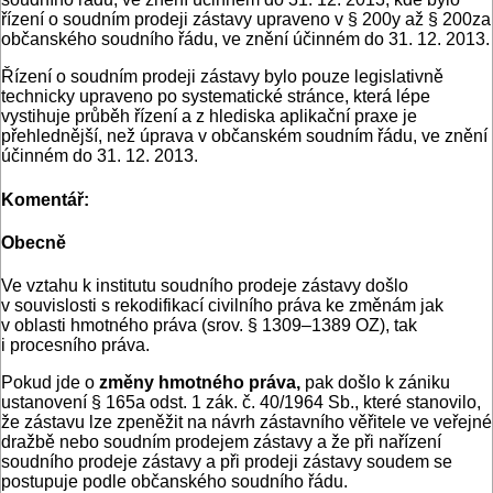
řízení o soudním prodeji zástavy upraveno v § 200y až § 200za
občanského soudního řádu, ve znění účinném do 31. 12. 2013.
Řízení o soudním prodeji zástavy bylo pouze legislativně
technicky upraveno po systematické stránce, která lépe
vystihuje průběh řízení a z hlediska aplikační praxe je
přehlednější, než úprava v občanském soudním řádu, ve znění
účinném do 31. 12. 2013.
Komentář:
Obecně
Ve vztahu k institutu soudního prodeje zástavy došlo
v souvislosti s rekodifikací civilního práva ke změnám jak
v oblasti hmotného práva (srov. § 1309–1389 OZ), tak
i procesního práva.
Pokud jde o
změny hmotného práva,
pak došlo k zániku
ustanovení § 165a odst. 1 zák. č. 40/1964 Sb., které stanovilo,
že zástavu lze zpeněžit na návrh zástavního věřitele ve veřejné
dražbě nebo soudním prodejem zástavy a že při nařízení
soudního prodeje zástavy a při prodeji zástavy soudem se
postupuje podle občanského soudního řádu.