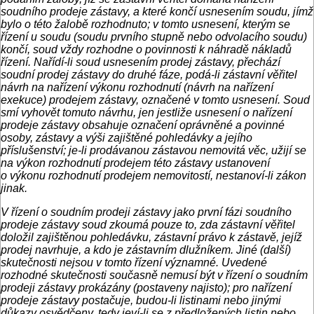
soudního prodeje zástavy, a které končí usnesením soudu, jímž
bylo o této žalobě rozhodnuto; v tomto usnesení, kterým se
řízení u soudu (soudu prvního stupně nebo odvolacího soudu)
končí, soud vždy rozhodne o povinnosti k náhradě nákladů
řízení. Nařídí-li soud usnesením prodej zástavy, přechází
soudní prodej zástavy do druhé fáze, podá-li zástavní věřitel
návrh na nařízení výkonu rozhodnutí (návrh na nařízení
exekuce) prodejem zástavy, označené v tomto usnesení. Soud
smí vyhovět tomuto návrhu, jen jestliže usnesení o nařízení
prodeje zástavy obsahuje označení oprávněné a povinné
osoby, zástavy a výši zajištěné pohledávky a jejího
příslušenství; je-li prodávanou zástavou nemovitá věc, užijí se
na výkon rozhodnutí prodejem této zástavy ustanovení
o výkonu rozhodnutí prodejem nemovitostí, nestanoví-li zákon
jinak.
V řízení o soudním prodeji zástavy jako první fázi soudního
prodeje zástavy soud zkoumá pouze to, zda zástavní věřitel
doložil zajištěnou pohledávku, zástavní právo k zástavě, jejíž
prodej navrhuje, a kdo je zástavním dlužníkem. Jiné (další)
skutečnosti nejsou v tomto řízení významné. Uvedené
rozhodné skutečnosti současně nemusí být v řízení o soudním
prodeji zástavy prokázány (postaveny najisto); pro nařízení
prodeje zástavy postačuje, budou-li listinami nebo jinými
důkazy osvědčeny, tedy jeví-li se z předložených listin nebo