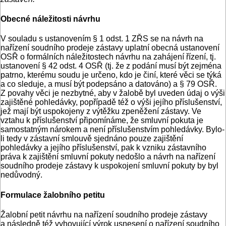
Obecné náležitosti návrhu
V souladu s ustanovením § 1 odst. 1 ZŘS se na návrh na
nařízení soudního prodeje zástavy uplatní obecná ustanovení
OSŘ o formálních náležitostech návrhu na zahájení řízení, tj.
ustanovení § 42 odst. 4 OSŘ (tj. že z podání musí být zejména
patrno, kterému soudu je určeno, kdo je činí, které věci se týká
a co sleduje, a musí být podepsáno a datováno) a § 79 OSŘ.
Z povahy věci je nezbytné, aby v žalobě byl uveden údaj o výši
zajištěné pohledávky, popřípadě též o výši jejího příslušenství,
jež mají být uspokojeny z výtěžku zpeněžení zástavy. Ve
vztahu k příslušenství připomínáme, že smluvní pokuta je
samostatným nárokem a není příslušenstvím pohledávky. Bylo-
li tedy v zástavní smlouvě sjednáno pouze zajištění
pohledávky a jejího příslušenství, pak k vzniku zástavního
práva k zajištění smluvní pokuty nedošlo a návrh na nařízení
soudního prodeje zástavy k uspokojení smluvní pokuty by byl
nedůvodný.
Formulace žalobního petitu
Žalobní petit návrhu na nařízení soudního prodeje zástavy
a následně též vyhovující výrok usnesení o nařízení soudního