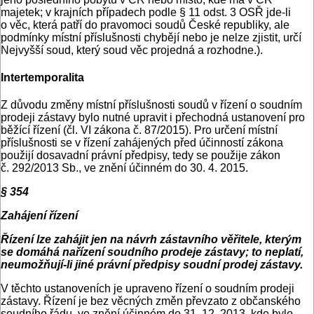
majetek; v krajních případech podle § 11 odst. 3 OSŘ jde-li
o věc, která patří do pravomoci soudů České republiky, ale
podmínky místní příslušnosti chybějí nebo je nelze zjistit, určí
Nejvyšší soud, který soud věc projedná a rozhodne.).
Intertemporalita
Z důvodu změny místní příslušnosti soudů v řízení o soudním
prodeji zástavy bylo nutné upravit i přechodná ustanovení pro
běžící řízení (čl. VI zákona č. 87/2015). Pro určení místní
příslušnosti se v řízení zahájených před účinností zákona
použijí dosavadní právní předpisy, tedy se použije zákon
č. 292/2013 Sb., ve znění účinném do 30. 4. 2015.
§ 354
Zahájení řízení
Řízení lze zahájit jen na návrh zástavního věřitele, kterým
se domáhá nařízení soudního prodeje zástavy; to neplatí,
neumožňují-li jiné právní předpisy soudní prodej zástavy.
V těchto ustanoveních je upraveno řízení o soudním prodeji
zástavy. Řízení je bez věcných změn převzato z občanského
soudního řádu, ve znění účinném do 31. 12. 2013, kde bylo