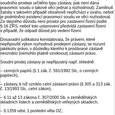
soudního prodeje určitého typu zástavy, pak není dána
pravomoc soudu o takové věci jednat a rozhodnout). Zamítnutí
žaloby v takovém případě obsahově nepřichází v úvahu, neboť
je podmíněno existencí pravomoci soudu ve věci rozhodovat.
Ze stejného důvodu není prostor pro zastavení řízení podle
§ 16 ZŘS, neboť toto ustanovení předvídá zastavení řízení
v případě, že odpadl důvod pro vedení řízení.
Dosavadní judikatura konstatovala, že právem, které
nepřipouští výkon rozhodnutí prodejem zástavy, se rozumí
jakékoliv právo, v důsledku kterého k prodávané zástavě
nevzniklo (nemohlo platně vzniknout) zástavní právo.
Soudní prodej zástavy je nepřípustný např. ohledně:
– cenných papírů (§ 1 zák. č. 591/1992 Sb., o cenných
papírech),
– zástavy, k níž vzniklo celní zástavní právo (§ 305 a 313 zák.
č. 13/1993 Sb., celní zákon),
– § 11 až 13 zákona č. 307/2000 Sb. o zemědělských
skladních listech a zemědělských veřejných skladech,
– § 1359 odst. 1 poslední věta OZ,