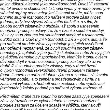
jiných důkazů alespoň jako pravděpodobné. Doloží-li zástavní
věřitel uvedené skutečnosti listinami vydanými nebo ověřenými
státními orgány nebo veřejnými listinami notáře, může soud
prvního stupně rozhodnout o nařízení prodeje zástavy bez
jednání, tedy bez slyšení zástavního dlužníka, a s tím, že
žalobu doručí zástavnímu dlužníku až spolu s usnesením
o nařízení prodeje zástavy. To, že v řízení o soudním prodeji
zástavy soud zkoumá jen skutečnosti uvedené v ustanovení
§ 200z odst. 1 OSŘ (nyní § 358 odst. 1 ZŘS – pozn. aut.) a že
pro nařízení prodeje zástavy postačuje jen jejich osvědčení,
samozřejmě neznamená, že by při soudním prodeji zástavy
nemohly být uplatněny jiné (další) skutečnosti nebo že by jejich
osvědčení nemohlo být zpochybněno. Nemůže k tomu ovšem
důvodně dojít v řízení o soudním prodeji zástavy, ale až ve
druhé fázi soudního prodeje zástavy, tedy v rámci řízení
o výkon rozhodnutí (exekučního řízení) prodejem zástavy
(bude-li návrh na nařízení tohoto výkonu rozhodnutí zástavním
věřitelem podán), a to zejména prostřednictvím návrhu na
zastavení výkonu rozhodnutí nebo exekuce nebo vylučovací
(excindační) žaloby podané po nařízení výkonu rozhodnutí.
Předmětem druhé fáze soudního prodeje zástavy je zpeněžení
zástavy (označené ve vykonatelném usnesení o nařízení
prodeje zástavy) za účelem dosažení výtěžku, který slouží
(bude použit) k uspokojení zajištěné pohledávky a jejího