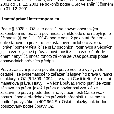
2001 do 31. 12. 2001 se dokončí podle OSŘ ve znění účinném
do 31. 12. 2001.
Hmotněprávní intertemporalita
Podle § 3028 n. OZ, a to odst. 1, se novým občanským
zákoníkem řídí práva a povinnosti vzniklé ode dne nabytí jeho
účinnosti (tj. od 1. 1. 2014); podle odst. 2 pak platí, že není-li
dále stanoveno jinak, řídí se ustanoveními tohoto zákona
i právní poměry týkající se práv osobních, rodinných a věcných;
jejich vznik, jakož i práva a povinnosti z nich vzniklé přede
dnem nabytí účinnosti tohoto zákona se však posuzují podle
dosavadních právních předpisů.
Právo zástavní je svou povahou právo věcné a vyplývá to
ostatně i ze systematického zařazení zástavního práva v rámci
struktury n. OZ (§ 1309–1394, tj. v rámci Části třetí – Absolutní
majetková práva, Hlavy II – Věcná práva). Proto platí, že vznik
zástavního práva, jakož i práva a povinnosti vzniklé ze
zástavního práva přede dnem nabytí účinnosti OZ se však
posuzují podle předchozích právních předpisů, tj. zejména
podle úpravy zákona 40/1964 Sb. Ostatní otázky pak budou
posuzovány podle úpravy OZ.