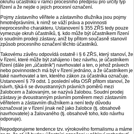
okruhu účastníků v rámci procesního předpisu pro určitý typ
řízení a že nejde o jejich procesní označení.
Pojmy zástavního věřitele a zástavního dlužníka jsou pojmy
hmotněprávními, k nimž se váží práva a povinnosti
neprocesního charakteru. Ustanovení § 355 ZŘS tedy pouze
vymezuje okruh účastníků, tj. kdo může být účastníkem řízení
o soudním prodeji zástavy, aniž by přitom současně stanovil
způsob procesního označení těchto účastníků.
Takovému závěru odpovídá ostatně i § 6 ZŘS, který stanoví, že
v řízení, které může být zahájeno i bez návrhu, je účastníkem
řízení (dále jen „účastník“) navrhovatel a ten, o jehož právech
nebo povinnostech má být v řízení jednáno, a že účastníkem je
také navrhovatel a ten, kterého zákon za účastníka označuje.
Ustanovení § 79 odst. 1 poslední věta OSŘ přitom stanoví, že
návrh, týká-li se dvoustranných právních poměrů mezi
žalobcem a žalovaným, se nazývá žalobou. Soudní prodej
zástavy je dvoustranným právním poměrem mezi zástavním
věřitelem a zástavním dlužníkem a není tedy důvodu
označovat je v řízení jinak než jako žalobce (tj. obsahově
navrhovatele) a žalovaného (tj. obsahově toho, kdo návrhu
odporuje).
Nepodporujeme tendence tzv. výrokového formalismu a máme