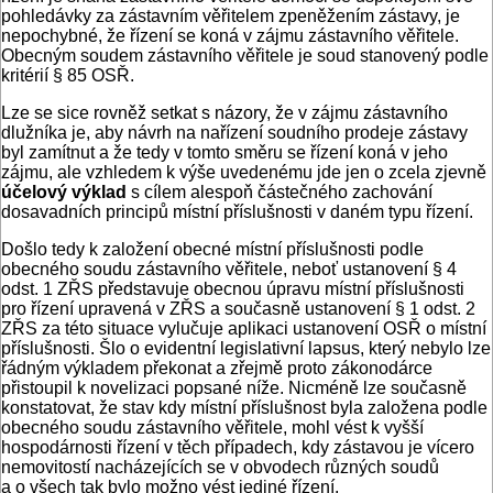
pohledávky za zástavním věřitelem zpeněžením zástavy, je
nepochybné, že řízení se koná v zájmu zástavního věřitele.
Obecným soudem zástavního věřitele je soud stanovený podle
kritérií § 85 OSŘ.
Lze se sice rovněž setkat s názory, že v zájmu zástavního
dlužníka je, aby návrh na nařízení soudního prodeje zástavy
byl zamítnut a že tedy v tomto směru se řízení koná v jeho
zájmu, ale vzhledem k výše uvedenému jde jen o zcela zjevně
účelový výklad
s cílem alespoň částečného zachování
dosavadních principů místní příslušnosti v daném typu řízení.
Došlo tedy k založení obecné místní příslušnosti podle
obecného soudu zástavního věřitele, neboť ustanovení § 4
odst. 1 ZŘS představuje obecnou úpravu místní příslušnosti
pro řízení upravená v ZŘS a současně ustanovení § 1 odst. 2
ZŘS za této situace vylučuje aplikaci ustanovení OSŘ o místní
příslušnosti. Šlo o evidentní legislativní lapsus, který nebylo lze
řádným výkladem překonat a zřejmě proto zákonodárce
přistoupil k novelizaci popsané níže. Nicméně lze současně
konstatovat, že stav kdy místní příslušnost byla založena podle
obecného soudu zástavního věřitele, mohl vést k vyšší
hospodárnosti řízení v těch případech, kdy zástavou je vícero
nemovitostí nacházejících se v obvodech různých soudů
a o všech tak bylo možno vést jediné řízení.