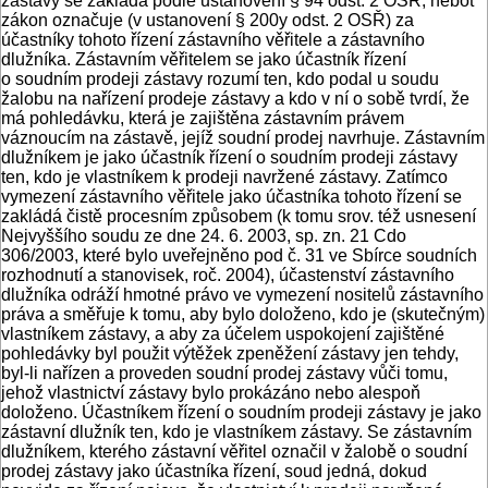
zástavy se zakládá podle ustanovení § 94 odst. 2 OSŘ, neboť
zákon označuje (v ustanovení § 200y odst. 2 OSŘ) za
účastníky tohoto řízení zástavního věřitele a zástavního
dlužníka. Zástavním věřitelem se jako účastník řízení
o soudním prodeji zástavy rozumí ten, kdo podal u soudu
žalobu na nařízení prodeje zástavy a kdo v ní o sobě tvrdí, že
má pohledávku, která je zajištěna zástavním právem
váznoucím na zástavě, jejíž soudní prodej navrhuje. Zástavním
dlužníkem je jako účastník řízení o soudním prodeji zástavy
ten, kdo je vlastníkem k prodeji navržené zástavy. Zatímco
vymezení zástavního věřitele jako účastníka tohoto řízení se
zakládá čistě procesním způsobem (k tomu srov. též usnesení
Nejvyššího soudu ze dne 24. 6. 2003, sp. zn. 21 Cdo
306/2003, které bylo uveřejněno pod č. 31 ve Sbírce soudních
rozhodnutí a stanovisek, roč. 2004), účastenství zástavního
dlužníka odráží hmotné právo ve vymezení nositelů zástavního
práva a směřuje k tomu, aby bylo doloženo, kdo je (skutečným)
vlastníkem zástavy, a aby za účelem uspokojení zajištěné
pohledávky byl použit výtěžek zpeněžení zástavy jen tehdy,
byl-li nařízen a proveden soudní prodej zástavy vůči tomu,
jehož vlastnictví zástavy bylo prokázáno nebo alespoň
doloženo. Účastníkem řízení o soudním prodeji zástavy je jako
zástavní dlužník ten, kdo je vlastníkem zástavy. Se zástavním
dlužníkem, kterého zástavní věřitel označil v žalobě o soudní
prodej zástavy jako účastníka řízení, soud jedná, dokud