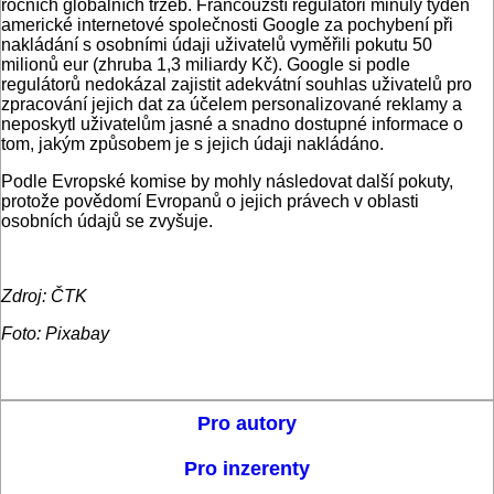
ročních globálních tržeb. Francouzští regulátoři minulý týden
americké internetové společnosti Google za pochybení při
nakládání s osobními údaji uživatelů vyměřili pokutu 50
milionů eur (zhruba 1,3 miliardy Kč). Google si podle
regulátorů nedokázal zajistit adekvátní souhlas uživatelů pro
zpracování jejich dat za účelem personalizované reklamy a
neposkytl uživatelům jasné a snadno dostupné informace o
tom, jakým způsobem je s jejich údaji nakládáno.
Podle Evropské komise by mohly následovat další pokuty,
protože povědomí Evropanů o jejich právech v oblasti
osobních údajů se zvyšuje.
Zdroj: ČTK
Foto: Pixabay
Pro autory
Pro inzerenty