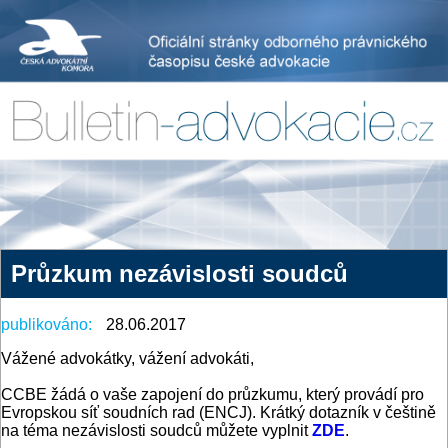
Průzkum nezávislosti soudců
publikováno:
28.06.2017
Vážené advokátky, vážení advokáti,
CCBE žádá o vaše zapojení do průzkumu, který provádí pro
Evropskou síť soudních rad (ENCJ). Krátký dotazník v češtině
na téma nezávislosti soudců můžete vyplnit
ZDE
.