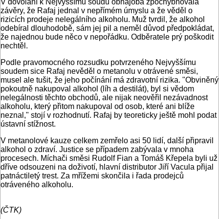
V dovolání k Nejvyššímu soudu obhajoba zpochybňovala
závěry, že Rafaj jednal v nepřímém úmyslu a že věděl o
rizicích prodeje nelegálního alkoholu. Muž tvrdil, že alkohol
odebíral dlouhodobě, sám jej pil a neměl důvod předpokládat,
že najednou bude něco v nepořádku. Odběratele prý poškodit
nechtěl.
Podle pravomocného rozsudku potvrzeného Nejvyššímu
soudem sice Rafaj nevěděl o metanolu v otrávené směsi,
musel ale tušit, že jeho počínání má zdravotní rizika. "Obviněný
pokoutně nakupoval alkohol (líh a destilát), byl si vědom
nelegálnosti těchto obchodů, ale nijak neověřil nezávadnost
alkoholu, který přitom nakupoval od osob, které ani blíže
neznal," stojí v rozhodnutí. Rafaj by teoreticky ještě mohl podat
ústavní stížnost.
V metanolové kauze celkem zemřelo asi 50 lidí, další připravil
alkohol o zdraví. Justice se případem zabývala v mnoha
procesech. Míchači směsi Rudolf Fian a Tomáš Křepela byli už
dříve odsouzeni na doživotí, hlavní distributor Jiří Vacula přijal
patnáctiletý trest. Za mřížemi skončila i řada prodejců
otráveného alkoholu.
(ČTK)