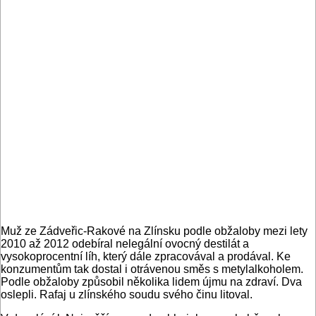
Muž ze Zádveřic-Rakové na Zlínsku podle obžaloby mezi lety
2010 až 2012 odebíral nelegální ovocný destilát a
vysokoprocentní líh, který dále zpracovával a prodával. Ke
konzumentům tak dostal i otrávenou směs s metylalkoholem.
Podle obžaloby způsobil několika lidem újmu na zdraví. Dva
oslepli. Rafaj u zlínského soudu svého činu litoval.