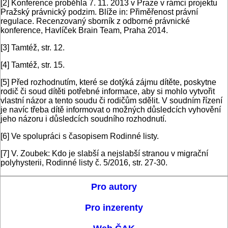
[2]
Konference proběhla 7. 11. 2013 v Praze v rámci projektu
Pražský právnický podzim. Blíže in: Přiměřenost právní
regulace. Recenzovaný sborník z odborné právnické
konference, Havlíček Brain Team, Praha 2014.
[3]
Tamtéž, str. 12.
[4]
Tamtéž, str. 15.
[5]
Před rozhodnutím, které se dotýká zájmu dítěte, poskytne
rodič či soud dítěti potřebné informace, aby si mohlo vytvořit
vlastní názor a tento soudu či rodičům sdělit. V soudním řízení
je navíc třeba dítě informovat o možných důsledcích vyhovění
jeho názoru i důsledcích soudního rozhodnutí.
[6]
Ve spolupráci s časopisem Rodinné listy.
[7]
V. Zoubek: Kdo je slabší a nejslabší stranou v migrační
polyhysterii, Rodinné listy č. 5/2016, str. 27-30.
Pro autory
Pro inzerenty