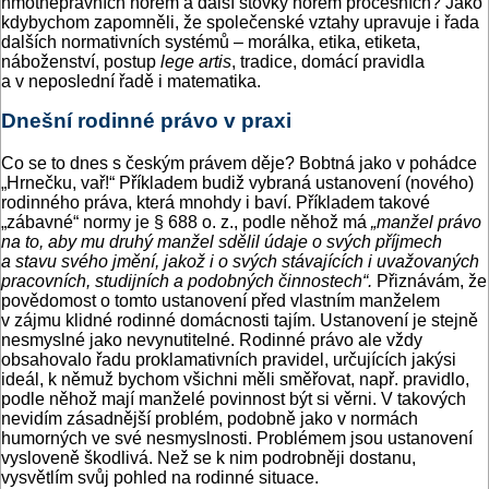
hmotněprávních norem a další stovky norem procesních? Jako
kdybychom zapomněli, že společenské vztahy upravuje i řada
dalších normativních systémů – morálka, etika, etiketa,
náboženství, postup
lege artis
, tradice, domácí pravidla
a v neposlední řadě i matematika.
Dnešní rodinné právo v praxi
Co se to dnes s českým právem děje? Bobtná jako v pohádce
„Hrnečku, vař!“ Příkladem budiž vybraná ustanovení (nového)
rodinného práva, která mnohdy i baví. Příkladem takové
„zábavné“ normy je § 688 o. z., podle něhož má
„manžel právo
na to, aby mu druhý manžel sdělil údaje o svých příjmech
a stavu svého jmění, jakož i o svých stávajících i uvažovaných
pracovních, studijních a podobných činnostech“.
Přiznávám, že
povědomost o tomto ustanovení před vlastním manželem
v zájmu klidné rodinné domácnosti tajím. Ustanovení je stejně
nesmyslné jako nevynutitelné. Rodinné právo ale vždy
obsahovalo řadu proklamativních pravidel, určujících jakýsi
ideál, k němuž bychom všichni měli směřovat, např. pravidlo,
podle něhož mají manželé povinnost být si věrni. V takových
nevidím zásadnější problém, podobně jako v normách
humorných ve své nesmyslnosti. Problémem jsou ustanovení
vysloveně škodlivá. Než se k nim podrobněji dostanu,
vysvětlím svůj pohled na rodinné situace.