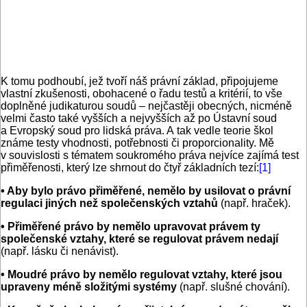
K tomu podhoubí, jež tvoří náš právní základ, připojujeme
vlastní zkušenosti, obohacené o řadu testů a kritérií, to vše
doplněné judikaturou soudů – nejčastěji obecných, nicméně
velmi často také vyšších a nejvyšších až po Ústavní soud
a Evropský soud pro lidská práva. A tak vedle teorie škol
známe testy vhodnosti, potřebnosti či proporcionality. Mě
v souvislosti s tématem soukromého práva nejvíce zajímá test
přiměřenosti, který lze shrnout do čtyř základních tezí:
[1]
• Aby bylo právo přiměřené, nemělo by usilovat o právní
regulaci jiných než společenských vztahů
(např. hraček).
• Přiměřené právo by nemělo upravovat právem ty
společenské vztahy, které se regulovat právem nedají
(např. lásku či nenávist).
• Moudré právo by nemělo regulovat vztahy, které jsou
upraveny méně složitými systémy
(např. slušné chování).