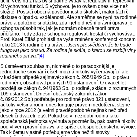
učili. Většina z nás by si patrně vybavila regulativní, represivní
či výchovnou funkci. S výchovou je to ovšem dnes více než
složité. Postačí obecná povědomost o školství, maturitách či
diskuse o úpadku vzdělanosti. Ale zaměřme se nyní na rodinné
právo a položme si otázku, zda i jeho dnešní právní úprava je
schopna působit tak, jak je normám obecně teorií práva
přičítáno. Tedy zda je schopna regulovat, trestat či vychovávat.
Prof. Karel Eliáš prohlásil na výše zmíněné konferenci koncem
roku 2013 k rodinnému právu:
„Jsem přesvědčen, že to bude
fungovat jako dosud. Že rodina je skála, o kterou se rozbijí vlny
rodinného práva.“
[4]
S úsměvem souhlasím, nicméně o to paradoxnější je
jednoduché srovnání čísel, možná nikoliv vyčerpávající, ale
v každém případě zajímavé: zákon č. 265/1949 Sb., o právu
rodinném, obsahoval pouhých 91 ustanovení. O dvacet let
později se zákon č. 94/1963 Sb., o rodině, skládal z rozumných
109 ustanovení. Dnešní občanský zákoník (zákon
č. 89/2012 Sb.) potřebuje pro rodinné právo 321 ustanovení,
ačkoliv většina rodin dnes funguje právem nedotčena stejně
jako v roce 2012 (a velmi pravděpodobně nejinak než před
deseti či dvaceti lety). Pokud se v mezidobí rodina jako
společenská jednotka vyvinula a pozměnila, pak patrně nikoliv
pod vlivem právní úpravy, ale spíše celospolečenského vývoje.
Tak k čemu vlastně potřebujeme více než tři stovky