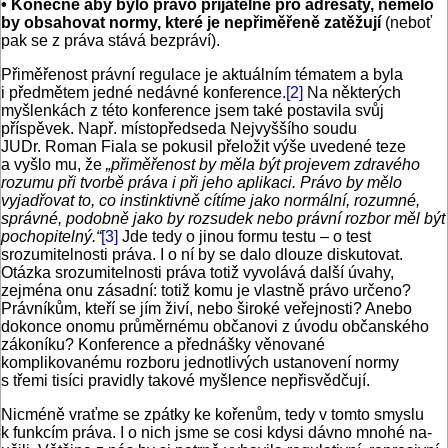
• Konečně aby bylo právo přijatelné pro adresáty, nemělo
by obsahovat normy, které je nepřiměřeně zatěžují
(neboť
pak se z práva stává bezpráví).
Přiměřenost právní regulace je aktuálním tématem a byla
i předmětem jedné nedávné konference.
[2]
Na některých
myšlenkách z této konference jsem také postavila svůj
příspěvek. Např. místopředseda Nejvyššího soudu
JUDr. Roman Fiala se pokusil přeložit výše uvedené teze
a vyšlo mu, že
„přiměřenost by měla být projevem zdravého
rozumu při tvorbě práva i při jeho aplikaci. Právo by mělo
vyjadřovat to, co instinktivně cítíme jako normální, rozumné,
správné, podobně jako by rozsudek nebo právní rozbor měl být
pochopitelný.“
[3]
Jde tedy o jinou formu testu – o test
srozumitelnosti práva. I o ní by se dalo dlouze diskutovat.
Otázka srozumitelnosti práva totiž vyvolává další úvahy,
zejména onu zásadní: totiž komu je vlastně právo určeno?
Právníkům, kteří se jím živí, nebo široké veřejnosti? Anebo
dokonce onomu průměrnému občanovi z úvodu občanského
zákoníku? Konference a přednášky věnované
komplikovanému rozboru jednotlivých ustanovení normy
s třemi tisíci pravidly takové myšlence nepřisvědčují.
Nicméně vraťme se zpátky ke kořenům, tedy v tomto smyslu
k funkcím práva. I o nich jsme se cosi kdysi dávno mnohé na­