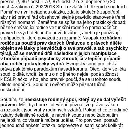
přesněji § 867 odst. 1 a § 875 odst. 2 o. z. doplněné § 20
odst. 4 zákona č. 292/2013 Sb., o zvláštních řízeních soudních.
Pomiňme nyní nejapnou otázku, zda je skutečně zapotřebí,
aby náš právní řád obsahoval stejné pravidlo stanovené třemi
různými normami. Zaměřme se spíše na jeho praktický dopad:
běžně smýšlející rodiče ve funkční rodině o participačních
právech svých dětí buďto nevědí vůbec, anebo je používají
v případech, které považují za rozumné. Naopak
rozhádaní
rodiče za použití práv daných Úmluvou o právech dítěte
objekt své lásky přesvědčují o své pravdě, a tak psychicky
týrají, až se nevinné dítě následkem jejich manipulace
v horším případě psychicky zhroutí, či v lepším případě
oba rodiče pokrytecky vydírá
. Evropský soud pro lidská
práva pak těmto paradoxům nasadí korunu. Otec, který se léta
soudí o dítě, tvrdě, že mu o nic jiného nejde, podá stížnost
k ESLP, ačkoliv ho jeho právník poučí, že se u tohoto soudu
dítěte nedočká. Soud mu ovšem může přiznat tučné
odškodnění.
Soudím, že
neexistuje rodinný spor, který by se dal vyřešit
právem
. Měli bychom si otevřeně přiznat, že právo, zákon
a rozsudek jsou vrahy rodinných vztahů. Pokud chcete rodinné
vztahy definitivně rozbít, je návrh k soudu nebo žaloba tím
nejlepším, co vlastně můžete udělat. Pro potvrzení postačí
jednoduchá anketní otázka, odpovězte si sami sobě: kolikrát