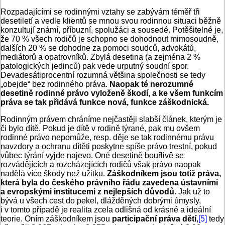
Rozpadajícími se rodinnými vztahy se zabývám téměř tři
desetiletí a vedle klientů se mnou svou rodinnou situaci běžně
konzultují známí, příbuzní, spolužáci a sousedé. Potěšitelné je,
že 70 % všech rodičů je schopno se dohodnout mimosoudně,
dalších 20 % se dohodne za pomoci soudců, advokátů,
mediátorů a opatrovníků. Zbylá desetina (a zejména 2 %
patologických jedinců) pak vede urputný soudní spor.
Devadesátiprocentní rozumná většina společnosti se tedy
„obejde“ bez rodinného práva.
Naopak té nerozumné
desetině rodinné právo vyloženě škodí, a ke všem funkcím
práva se tak přidává funkce nová, funkce záškodnická.
Rodinným právem chráníme nejčastěji slabší článek, kterým je
či bylo dítě. Pokud je dítě v rodině týrané, pak mu ovšem
rodinné právo nepomůže, resp. děje se tak rodinnému právu
navzdory a ochranu dítěti poskytne spíše právo trestní, pokud
vůbec týrání vyjde najevo. Oné desetině bouřlivě se
rozvádějících a rozcházejících rodičů však právo naopak
nadělá více škody než užitku.
Záškodníkem jsou totiž práva,
která byla do českého právního řádu zavedena ústavními
a evropskými institucemi z nejlepších důvodů.
Jak už to
bývá u všech cest do pekel, dlážděných dobrými úmysly,
i v tomto případě je realita zcela odlišná od krásné a ideální
teorie. Oním záškodníkem jsou
participační práva dětí
,
[5]
tedy