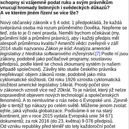
schopny si vzájemně podat ruku a svým právníkům
vnucují hromady listinných i svědeckých důkazů?
A ve kterém jiném řízení se více lže?
Nový občanský zákoník v § 4 odst. 1 předpokládá, že každá
svéprávná osoba má rozum průměrného člověka. Nepřeme se
teď, zda to je či není pravda. Neměli bychom očekávat (my,
průměrní lidé a průměrní právníci), aby i každý předpis měl
alespoň průměrnou kvalitu? Američtí vědci zveřejnili v září
2014 studii nazvanou
Zákon je kód: Analýza americké
legislativy z hlediska softwarového inženýrství
.
[7]
Podle ní jsou
zákony, podobně jako počítačové programy, soustavou
předpisů, podle které se chová zkoumaný systém (v našem
případě společnost). Závěry této studie českého právníka
nepřekvapí: objem zákonů roste, podobně jako míra
cyklomatické složitosti. Od roku 1926 vzrostla cyklomatická
složitost americké legislativy 14krát. Prostý počet slov
v zákonech vzrostl více než 20krát. To je nárůst, který již nelze
ospravedlnit objevem nových technologií a společenských
fenoménů. A to nemluvíme o nás nebo o Evropské unii. Zjevně
jde o tentýž typ nákazy po celém světě. Můžeme jenom zvolat:
ejhle, jaká výhoda globalizace. Podíváme-li se na starý
kontinent, jen v roce 2015 vydala Evropská unie 34 671
dokumentů; za rok 2016 (do 23. května) 9 076 předpisů.
Od vzniku republiky před téměř sto lety každoroční počet