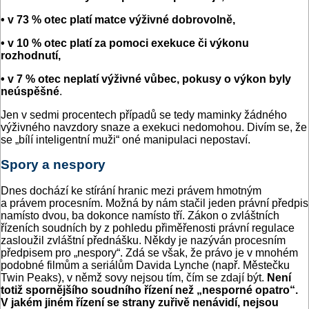
• v 73 % otec platí matce výživné dobrovolně,
• v 10 % otec platí za pomoci exekuce či výkonu
rozhodnutí,
• v 7 % otec neplatí výživné vůbec, pokusy o výkon byly
neúspěšné
.
Jen v sedmi procentech případů se tedy maminky žádného
výživného navzdory snaze a exekuci nedomohou. Divím se, že
se „bílí inteligentní muži“ oné manipulaci nepostaví.
Spory a nespory
Dnes dochází ke stírání hranic mezi právem hmotným
a právem procesním. Možná by nám stačil jeden právní předpis
namísto dvou, ba dokonce namísto tří. Zákon o zvláštních
řízeních soudních by z pohledu přiměřenosti právní regulace
zasloužil zvláštní přednášku. Někdy je nazýván procesním
předpisem pro „nespory“. Zdá se však, že právo je v mnohém
podobné filmům a seriálům Davida Lynche (např. Městečku
Twin Peaks), v němž sovy nejsou tím, čím se zdají být.
Není
totiž spornějšího soudního řízení než „nesporné opatro“.
V jakém jiném řízení se strany zuřivě nenávidí, nejsou