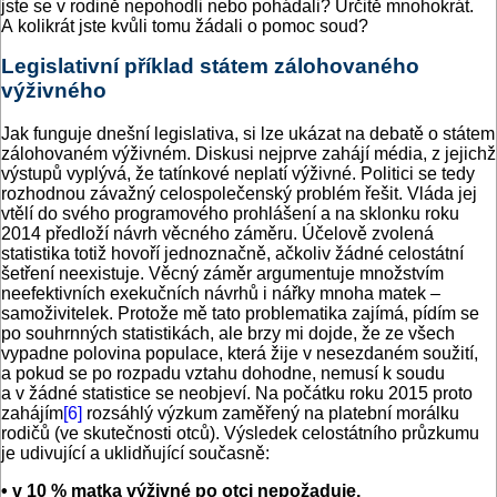
jste se v rodině nepohodli nebo pohádali? Určitě mnohokrát.
A kolikrát jste kvůli tomu žádali o pomoc soud?
Legislativní příklad státem zálohovaného
výživného
Jak funguje dnešní legislativa, si lze ukázat na debatě o státem
zálohovaném výživném. Diskusi nejprve zahájí média, z jejichž
výstupů vyplývá, že tatínkové neplatí výživné. Politici se tedy
rozhodnou závažný celospolečenský problém řešit. Vláda jej
vtělí do svého programového prohlášení a na sklonku roku
2014 předloží návrh věcného záměru. Účelově zvolená
statistika totiž hovoří jednoznačně, ačkoliv žádné celostátní
šetření neexistuje. Věcný záměr argumentuje množstvím
neefektivních exekučních návrhů i nářky mnoha matek –
samoživitelek. Protože mě tato problematika zajímá, pídím se
po souhrnných statistikách, ale brzy mi dojde, že ze všech
vypadne polovina populace, která žije v nesezdaném soužití,
a pokud se po rozpadu vztahu dohodne, nemusí k soudu
a v žádné statistice se neobjeví. Na počátku roku 2015 proto
zahájím
[6]
rozsáhlý výzkum zaměřený na platební morálku
rodičů (ve skutečnosti otců). Výsledek celostátního průzkumu
je udivující a uklidňující současně:
• v 10 % matka výživné po otci nepožaduje,