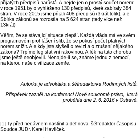
přijatých předpisů narůstá. A nejde jen o prostý součet norem:
v roce 1951 bylo vyhlášeno 130 předpisů, které zabíraly 384
stran. V roce 2015 jsme přijali 408 předpisů (3krát tolik), ale
Sbírka zákonů se rozrostla na 5 624 stran (tedy více než
13krát).
Věřím, že se stávající situace zlepší. Každá vláda má ve svém
programovém prohlášení slib, že se pokusí počet platných
norem snížit. Ale kdy jste slyšeli o revizi a o zrušení nějakého
zákona? Trpíme legislativní rakovinou. A lék na tuto chorobu
jsme ještě neobjevili. Nenajde-li se, známe jednu z nemocí,
na kterou naše civilizace zemře.
Autorka je advokátka a šéfredaktorka Rodinných listů.
Příspěvek zazněl na konferenci Nové soukromé právo, která
proběhla dne 2. 6. 2016 v Ostravě.
[1]
Ty před nedávnem nastínil a definoval šéfredaktor časopisu
Soudce JUDr. Karel Havlíček.