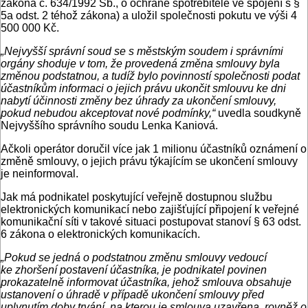
zákona č. 634/1992 Sb., o ochraně spotřebitele ve spojení s §
5a odst. 2 téhož zákona) a uložil společnosti pokutu ve výši 4
500 000 Kč.
„Nejvyšší správní soud se s městským soudem i správními
orgány shoduje v tom, že provedená změna smlouvy byla
změnou podstatnou, a tudíž bylo povinností společnosti podat
účastníkům informaci o jejich právu ukončit smlouvu ke dni
nabytí účinnosti změny bez úhrady za ukončení smlouvy,
pokud nebudou akceptovat nové podmínky,“
uvedla soudkyně
Nejvyššího správního soudu Lenka Kaniová.
Ačkoli operátor doručil více jak 1 milionu účastníků oznámení o
změně smlouvy, o jejich právu týkajícím se ukončení smlouvy
je neinformoval.
Jak má podnikatel poskytující veřejně dostupnou službu
elektronických komunikací nebo zajišťující připojení k veřejné
komunikační síti v takové situaci postupovat stanoví § 63 odst.
6 zákona o elektronických komunikacích.
„Pokud se jedná o podstatnou změnu smlouvy vedoucí
ke zhoršení postavení účastníka, je podnikatel povinen
prokazatelně informovat účastníka, jehož smlouva obsahuje
ustanovení o úhradě v případě ukončení smlouvy před
uplynutím doby trvání, na kterou je smlouva uzavřena, rovněž o