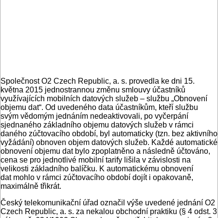
Společnost O2 Czech Republic, a. s. provedla ke dni 15.
května 2015 jednostrannou změnu smlouvy účastníků
využívajících mobilních datových služeb – službu „Obnovení
objemu dat“. Od uvedeného data účastníkům, kteří službu
svým vědomým jednáním nedeaktivovali, po vyčerpání
sjednaného základního objemu datových služeb v rámci
daného zúčtovacího období, byl automaticky (tzn. bez aktivního
vyžádání) obnoven objem datových služeb. Každé automatické
obnovení objemu dat bylo zpoplatněno a následně účtováno,
cena se pro jednotlivé mobilní tarify lišila v závislosti na
velikosti základního balíčku. K automatickému obnovení
dat mohlo v rámci zúčtovacího období dojít i opakovaně,
maximálně třikrát.
Český telekomunikační úřad označil výše uvedené jednání O2
Czech Republic, a. s. za nekalou obchodní praktiku (§ 4 odst. 3