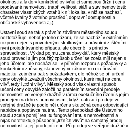
okolnosti a faktory konkrétně ovlivňující samotnou (tržní) cenu
prodávané nemovitosti (např. velikost, stáří a stav nemovitosti;
charakter vlastnických vztahů k ní; lokalita, v níž se nachází,
včetně kvality životního prostředí, dopravní dostupnosti a
občanské vybavenosti aj.).
Ústavní soud se tak s právním závěrem městského soudu
neztotožňuje, neboť je toho názoru, že se nachází v extrémním
rozporu nejen s provedenými skutkovými a právními zjištěními
nyní projednávaného případu, ale obecně i s principy
spravedlnosti. Výklad pojmu „cena obvyklá“, který městský
soud provedl a jím použitý způsob určení se zcela míjí nejen s
jeho účelem, ale nachází se i v přímém rozporu s požadavky a
konkrétními způsoby, stanovenými zákonem o oceňování
majetku, zejména pak s požadavkem, dle něhož se při určení
ceny obvyklé „zvažují všechny okolnosti, které mají na cenu
vliv“, tedy i „tržní vlivy“. Městský soud však vlastní způsob
určení ceny obvyklé založil na paralelním srovnání prodeje
nemovitosti ve veřejné dražbě v rámci exekučního řízení s jejím
prodejem na trhu s nemovitostmi, když realizací prodeje ve
veřejné dražbě je podle něj určena skutečná cena odpovídající
nabídce a poptávce na trhu. Tento předpoklad dle Ústavního
soudu zcela pomíjí realitu fungování trhu s nemovitostmi a
nijak nereflektuje působení „tržních vlivů“ na samotný prodej
nemovitosti a její prodejní cenu. Při prodeji ve veřejné dražbě v