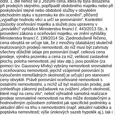
odst. 1, dle něhož se jí „rozumí cena, která by byla dosažena
při prodejích stejného, popřípadě obdobného majetku nebo při
poskytování stejné nebo obdobné služby v obvyklém
obchodním styku v tuzemsku ke dni ocenění“, přičemž
„vyjadřuje hodnotu věci a určí se porovnáním“. Konkrétní
způsoby oceňování majetku a služeb jsou upraveny v
„prováděcí“ vyhlášce Ministerstva financí č. 443/2013 Sb., k
provedení zákona o oceňování majetku, ve znění vyhlášky
Ministerstva financí č. 199/2014 Sb. Zjednodušeně řečeno,
cena obvyklá se určuje tak, že z množiny (databáze) skutečně
realizovaných prodejů nemovitostí, do níž musí být zahrnuty
všechny důležité údaje pro porovnání (např. celková cena
prodeje, výměra pozemku a cena za m2, velikost zastavěné
plochy, poloha nemovitosti, její stav atp.), jsou posléze (za
pomoci tzv. Gaussovy křivky) vybrány nemovitosti srovnatelné
s oceňovanou nemovitostí, jejichž vzájemné porovnání (s
vyloučením mimořádných okolností) je určující pro stanovení
ceny obvyklé. Právě porovnání oceňované nemovitosti s
ostatními nemovitostmi, u nichž už byl realizován prodej, pak
zohledňuje zákonný požadavek na zvážení „všech okolností,
které mají na cenu vliv“, neboť výhradně samotná realizace
prodeje srovnatelné nemovitosti na trhu může dostatečným a
hodnověrným způsobem zohlednit jak specifické podmínky a
aktuální dění na trhu s nemovitostmi (např. aktuální nabídka a
poptávka nemovitostí; výše úrokových sazeb hypoték aj.), tak i