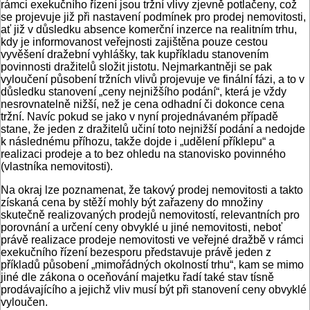
rámci exekučního řízení jsou tržní vlivy zjevně potlačeny, což
se projevuje již při nastavení podmínek pro prodej nemovitosti,
ať již v důsledku absence komerční inzerce na realitním trhu,
kdy je informovanost veřejnosti zajištěna pouze cestou
vyvěšení dražební vyhlášky, tak kupříkladu stanovením
povinnosti dražitelů složit jistotu. Nejmarkantněji se pak
vyloučení působení tržních vlivů projevuje ve finální fázi, a to v
důsledku stanovení „ceny nejnižšího podání“, která je vždy
nesrovnatelně nižší, než je cena odhadní či dokonce cena
tržní. Navíc pokud se jako v nyní projednávaném případě
stane, že jeden z dražitelů učiní toto nejnižší podání a nedojde
k následnému příhozu, takže dojde i „udělení příklepu“ a
realizaci prodeje a to bez ohledu na stanovisko povinného
(vlastníka nemovitosti).
Na okraj lze poznamenat, že takový prodej nemovitosti a takto
získaná cena by stěží mohly být zařazeny do množiny
skutečně realizovaných prodejů nemovitostí, relevantních pro
porovnání a určení ceny obvyklé u jiné nemovitosti, neboť
právě realizace prodeje nemovitosti ve veřejné dražbě v rámci
exekučního řízení bezesporu představuje právě jeden z
příkladů působení „mimořádných okolností trhu“, kam se mimo
jiné dle zákona o oceňování majetku řadí také stav tísně
prodávajícího a jejichž vliv musí být při stanovení ceny obvyklé
vyloučen.