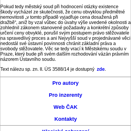
Pokud tedy městský soud při hodnocení otázky existence
škody vycházel ze skutečnosti, že cenu obvyklou předmětné
nemovitosti „v tomto případě vyjadřuje cena dosažená při
dražbě“, aniž by vzal vůbec do úvahy výše uvedené okolnosti a
zohlednil zákonem stanovené požadavky a konkrétní způsoby
určení ceny obvyklé, porušil svým postupem právo stěžovatele
na spravedlivý proces a ani Nejvyšší soud v projednávané věci
nedostál své ústavní povinnosti chránit základní práva a
svobody stěžovatele. Věc se tedy vrací k Městskému soudu v
Praze, který bude při svém dalším rozhodování vázán právním
názorem Ústavního soudu.
Text nálezu sp. zn. II. ÚS 3588/14 je dostupný
zde
.
Pro autory
Pro inzerenty
Web ČAK
Kontakty