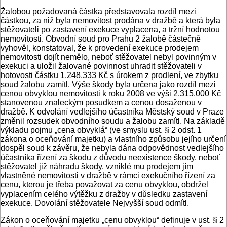
Žalobou požadovaná částka představovala rozdíl mezi
částkou, za niž byla nemovitost prodána v dražbě a která byla
stěžovateli po zastavení exekuce vyplacena, a tržní hodnotou
nemovitosti. Obvodní soud pro Prahu 2 žalobě částečně
vyhověl, konstatoval, že k provedení exekuce prodejem
nemovitosti dojít nemělo, neboť stěžovatel nebyl povinným v
exekuci a uložil žalované povinnost uhradit stěžovateli v
hotovosti částku 1.248.333 Kč s úrokem z prodlení, ve zbytku
soud žalobu zamítl. Výše škody byla určena jako rozdíl mezi
cenou obvyklou nemovitosti k roku 2008 ve výši 2.315.000 Kč
stanovenou znaleckým posudkem a cenou dosaženou v
dražbě. K odvolání vedlejšího účastníka Městský soud v Praze
změnil rozsudek obvodního soudu a žalobu zamítl. Na základě
výkladu pojmu „cena obvyklá“ (ve smyslu ust. § 2 odst. 1
zákona o oceňování majetku) a vlastního způsobu jejího určení
dospěl soud k závěru, že nebyla dána odpovědnost vedlejšího
účastníka řízení za škodu z důvodu neexistence škody, neboť
stěžovatel již náhradu škody, vzniklé mu prodejem jím
vlastněné nemovitosti v dražbě v rámci exekučního řízení za
cenu, kterou je třeba považovat za cenu obvyklou, obdržel
vyplacením celého výtěžku z dražby v důsledku zastavení
exekuce. Dovolání stěžovatele Nejvyšší soud odmítl.
Zákon o oceňování majetku „cenu obvyklou“ definuje v ust. § 2