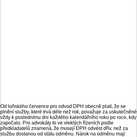
Od loňského července pro odvod DPH obecně platí, že se
plnění služby, které trvá déle než rok, považuje za uskutečněné
vždy k poslednímu dni každého kalendářního roku po roce, kdy
započalo. Pro advokáty to ve vleklých řízeních podle
předkladatelů znamená, že musejí DPH odvést dřív, než za
službu dostanou od státu odměnu. Nárok na odměnu mají