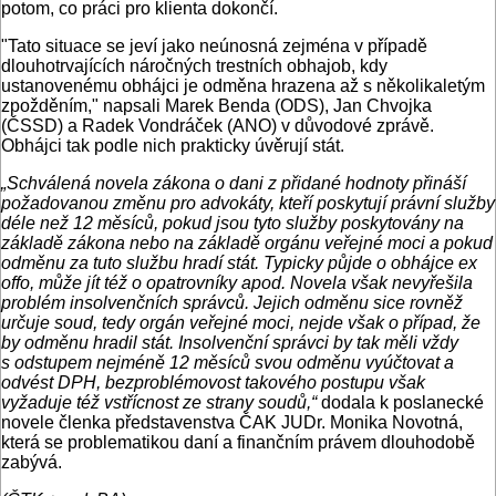
potom, co práci pro klienta dokončí.
"Tato situace se jeví jako neúnosná zejména v případě
dlouhotrvajících náročných trestních obhajob, kdy
ustanovenému obhájci je odměna hrazena až s několikaletým
zpožděním," napsali Marek Benda (ODS), Jan Chvojka
(ČSSD) a Radek Vondráček (ANO) v důvodové zprávě.
Obhájci tak podle nich prakticky úvěrují stát.
„Schválená novela zákona o dani z přidané hodnoty přináší
požadovanou změnu pro advokáty, kteří poskytují právní služby
déle než 12 měsíců, pokud jsou tyto služby poskytovány na
základě zákona nebo na základě orgánu veřejné moci a pokud
odměnu za tuto službu hradí stát. Typicky půjde o obhájce ex
offo, může jít též o opatrovníky apod. Novela však nevyřešila
problém insolvenčních správců. Jejich odměnu sice rovněž
určuje soud, tedy orgán veřejné moci, nejde však o případ, že
by odměnu hradil stát. Insolvenční správci by tak měli vždy
s odstupem nejméně 12 měsíců svou odměnu vyúčtovat a
odvést DPH, bezproblémovost takového postupu však
vyžaduje též vstřícnost ze strany soudů,“
dodala k poslanecké
novele členka představenstva ČAK JUDr. Monika Novotná,
která se problematikou daní a finančním právem dlouhodobě
zabývá.