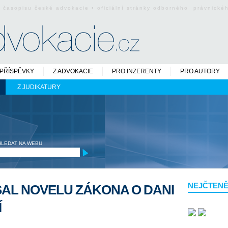
o časopisu české advokacie • oficiální stránky odborného právnick
PŘÍSPĚVKY
Z ADVOKACIE
PRO INZERENTY
PRO AUTORY
Z JUDIKATURY
HLEDAT NA WEBU
NEJČTENĚ
AL NOVELU ZÁKONA O DANI
Í