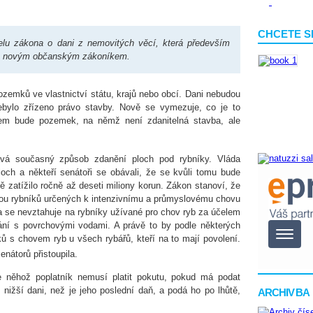
CHCETE S
lu zákona o dani z nemovitých věcí, která především
i s novým občanským zákoníkem.
emků ve vlastnictví státu, krajů nebo obcí. Dani nebudou
bylo zřízeno právo stavby. Nově se vymezuje, co je to
m bude pozemek, na němž není zdanitelná stavba, ale
vá současný způsob zdanění ploch pod rybníky. Vláda
loch a někteří senátoři se obávali, že se kvůli tomu bude
ě zatížilo ročně až deseti miliony korun. Zákon stanoví, že
ou rybníků určených k intenzivnímu a průmyslovému chovu
ka se nevztahuje na rybníky užívané pro chov ryb za účelem
ání s povrchovými vodami. A právě to by podle některých
 s chovem ryb u všech rybářů, kteří na to mají povolení.
átorů přistoupila.
e něhož poplatník nemusí platit pokutu, pokud má podat
nižší dani, než je jeho poslední daň, a podá ho po lhůtě,
ARCHIV BA