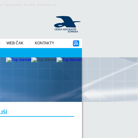
ého časopisu české advokacie
WEB ČAK
KONTAKTY
JŠÍ