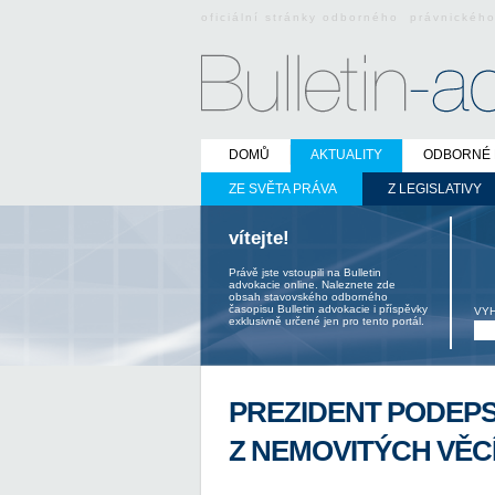
oficiální stránky odborného právnickéh
DOMŮ
AKTUALITY
ODBORNÉ 
ZE SVĚTA PRÁVA
Z LEGISLATIVY
vítejte!
Právě jste vstoupili na Bulletin
advokacie online. Naleznete zde
obsah stavovského odborného
časopisu Bulletin advokacie i příspěvky
VY
exklusivně určené jen pro tento portál.
PREZIDENT PODEPS
Z NEMOVITÝCH VĚC