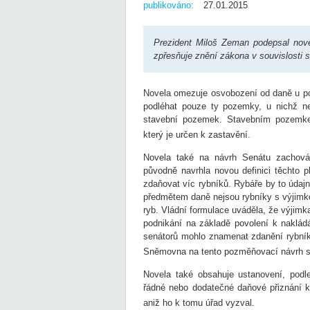
publikováno:
27.01.2015
Prezident Miloš Zeman podepsal nove
zpřesňuje znění zákona v souvislost
Novela omezuje osvobození od daně u poz
podléhat pouze ty pozemky, u nichž ne
stavební pozemek. Stavebním pozemke
který je určen k zastavění.
Novela také na návrh Senátu zachová
původně navrhla novou definici těchto p
zdaňovat víc rybníků. Rybáře by to údajn
předmětem daně nejsou rybníky s výjimk
ryb. Vládní formulace uváděla, že výjim
podnikání na základě povolení k naklád
senátorů mohlo znamenat zdanění rybníků
Sněmovna na tento pozměňovací návrh sen
Novela také obsahuje ustanovení, podl
řádné nebo dodatečné daňové přiznání k 
aniž ho k tomu úřad vyzval.