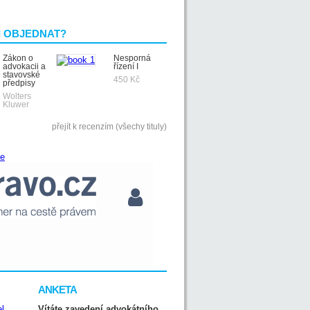
I OBJEDNAT?
Zákon o
Nesporná
advokacii a
řízení I
stavovské
450 Kč
předpisy
Wolters
Kluwer
přejít k recenzím (všechy tituly)
ANKETA
Vítáte zavedení advokátního