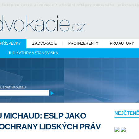
o časopisu české advokacie • oficiální stránky odborného právnick
PŘÍSPĚVKY
Z ADVOKACIE
PRO INZERENTY
PRO AUTORY
JUDIKATURA A STANOVISKA
HLEDAT NA WEBU
NEJČTENĚ
 MICHAUD: ESLP JAKO
OCHRANY LIDSKÝCH PRÁV