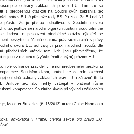
presumpce ochrany základních práv v EU. Tím, že se
tit s předběžnou otázkou na Soudní dvůr, zabránila tak
kých práv v EU. A přestože tedy ESLP uznal, že EU nabízí
o přesto, že je přístup jednotlivce k Soudnímu dvoru
), tak jestliže se národní orgán/vnitrostátní soud odmítne
t se žádostí o posouzení předběžné otázky týkající se
 není poskytnuta účinná ochrana práv srovnatelná s právy
udního dvora EU, schvalující praxi národních soudů, dle
ení předběžních otázek tam, kde jsou přesvědčeny, že
ci nejsou v rozporu s (vyšším/nadřízeným) právem EU.
 role ochránce pravidel v rámci předběžného přezkumu
ompetence Soudního dvora, umístil se do role jakéhosi
age) ohledně ochrany základních práv EU a zároveň tímto
í k Úmluvě tak, aby mohly vstoupit v platnost různé
rukami kompetence Soudního dvora při výkladu základních
ge, Mons et Bruxelles (č. 13/2013) autorů Chloé Hartman a
ová, advokátka v Praze, členka sekce pro právo EU,
 ČAK.