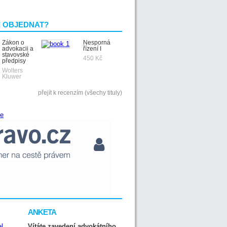
I OBJEDNAT?
Zákon o
Nesporná
advokacii a
řízení I
stavovské
450 Kč
předpisy
Wolters
Kluwer
přejít k recenzím (všechy tituly)
ANKETA
Vítáte zavedení advokátního