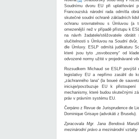
Soudnímu dvoru EU při uplatňování 
Francouzská národní rada odmítla obrá
skutečné soudní ochraně základních lids
ochranu srovnatelnou s Úmluvou (a t
omezenější než v případě přístupu k ESLP
na návrh žadatele/stěžovatele obráti
slučitelnosti s Úmluvou na Soudní dvůr,
dle Úmluvy. ESLP odmítá judikaturu So
které jsou tyto „osvobozeny“ od klad
odvozené normy užité v projednávané vě
Rozsudkem Michaud se ESLP povýšil do
legislativy EU a nepřímo zasáhl do k
„záchranného lana“ (la boueé de sauvet
iniciuje/povzbuzuje EU k přistoupen
mechanismy, které budou skutečnými zá
práv v právním systému EU.
Čerpáno z Revue de Jurisprudence de Lie
Dominique Grisaye (advokáti z Bruselu).
Zpracovala Mgr. Jana Bendová Marušk
mezinárodní právo a mezinárodní vztahy