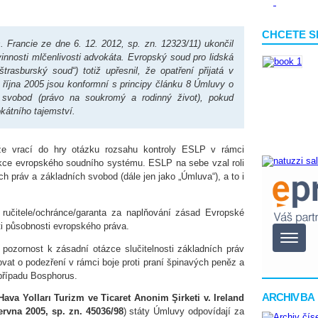
CHCETE S
 Francie ze dne 6. 12. 2012, sp. zn. 12323/11) ukončil
nnosti mlčenlivosti advokáta. Evropský soud pro lidská
rasburský soud“) totiž upřesnil, že opatření přijatá v
října 2005 jsou konformní s principy článku 8 Úmluvy o
 svobod (právo na soukromý a rodinný život), pokud
kátního tajemství.
že vrací do hry otázku rozsahu kontroly ESLP v rámci
nkce evropského soudního systému. ESLP na sebe vzal roli
h práv a základních svobod (dále jen jako „Úmluva“), a to i
ručitele/ochránce/garanta za naplňování zásad Evropské
ti působnosti evropského práva.
pozornost k zásadní otázce slučitelnosti základních práv
vat o podezření v rámci boje proti praní špinavých peněz a
 případu Bosphorus.
ARCHIV BA
ava Yolları Turizm ve Ticaret Anonim Şirketi v. Ireland
ervna 2005
, sp. zn. 45036/98
) státy Úmluvy odpovídají za