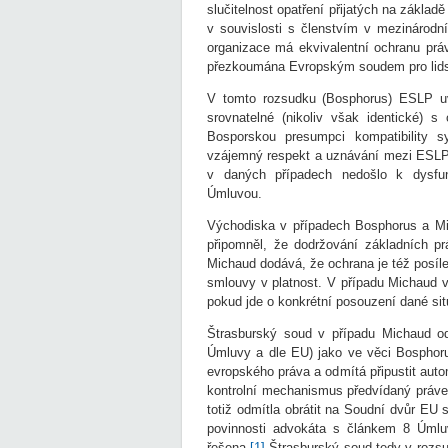
slučitelnost opatření přijatých na zákl
v souvislosti s členstvím v mezinárodní
organizace má ekvivalentní ochranu prá
přezkoumána Evropským soudem pro lids
V tomto rozsudku (Bosphorus) ESLP uv
srovnatelné (nikoliv však identické) 
Bosporskou presumpci kompatibility 
vzájemný respekt a uznávání mezi ESLP
v daných případech nedošlo k dysfun
Úmluvou.
Východiska v případech Bosphorus a M
připomněl, že dodržování základních pr
Michaud dodává, že ochrana je též posíl
smlouvy v platnost. V případu Michaud v
pokud jde o konkrétní posouzení dané sit
Štrasburský soud v případu Michaud od
Úmluvy a dle EU) jako ve věci Bosphoru
evropského práva a odmítá připustit aut
kontrolní mechanismus předvídaný práve
totiž odmítla obrátit na Soudní dvůr EU
povinnosti advokáta s článkem 8 Úmlu
řešena.
[1]
Štrasburský soud tedy v rozsu