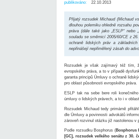
publikováno:
22.10.2013
Přijatý rozsudek Michaud (Michaud vs.
dlouhou polemiku ohledně rozsahu povi
práva (dále také jako „ESLP“ nebo „št
souladu se směrnicí 2005/60/CE z 26. 
ochraně lidských práv a základních
nepřinášejí nepřiměřený zásah do advo
Rozsudek je však zajímavý též tím, 
evropského práva, a to v případě dysfu
garanta principů Úmluvy o ochraně lidskýc
pro oblast působnosti evropského práva.
ESLP tak na sebe bere roli konečného 
úmluvy o lidských právech, a to i v oblas
Rozsudek Michaud tedy primárně přitáhl 
dle Úmluvy a povinnosti advokátů informo
zároveň rozvinul otázku již nastolenou v
Podle rozsudku Bosphorus (
Bosphorus H
[GC], r
ozsudek velkého senátu z 30. č