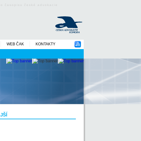
ého časopisu české advokacie
WEB ČAK
KONTAKTY
JŠÍ