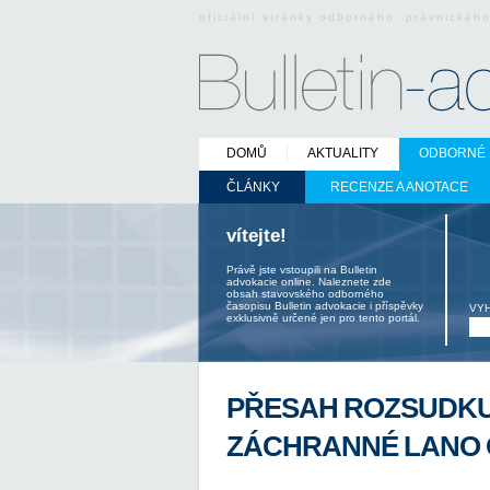
oficiální stránky odborného právnickéh
DOMŮ
AKTUALITY
ODBORNÉ 
ČLÁNKY
RECENZE A ANOTACE
vítejte!
Právě jste vstoupili na Bulletin
advokacie online. Naleznete zde
obsah stavovského odborného
časopisu Bulletin advokacie i příspěvky
VY
exklusivně určené jen pro tento portál.
PŘESAH ROZSUDKU
ZÁCHRANNÉ LANO 