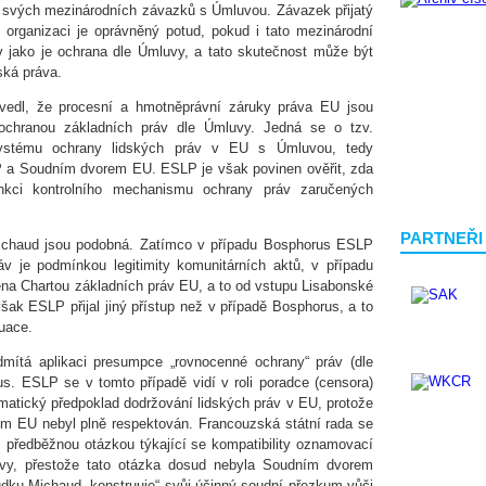
adě svých mezinárodních závazků s Úmluvou. Závazek přijatý
 organizaci je oprávněný potud, pokud i tato mezinárodní
v jako je ochrana dle Úmluvy, a tato skutečnost může být
ká práva.
edl, že procesní a hmotněprávní záruky práva EU jsou
s ochranou základních práv dle Úmluvy. Jedná se o tzv.
systému ochrany lidských práv v EU s Úmluvou, tedy
 a Soudním dvorem EU. ESLP je však povinen ověřit, zda
kci kontrolního mechanismu ochrany práv zaručených
PARTNEŘI
ichaud jsou podobná. Zatímco v případu Bosphorus ESLP
áv je podmínkou legitimity komunitárních aktů, v případu
ena Chartou základních práv EU, a to od vstupu Lisabonské
šak ESLP přijal jiný přístup než v případě Bosphorus, a to
uace.
mítá aplikaci presumpce „rovnocenné ochrany“ práv (dle
s. ESLP se v tomto případě vidí v roli poradce (censora)
omatický předpoklad dodržování lidských práv v EU, protože
m EU nebyl plně respektován. Francouzská státní rada se
 s předběžnou otázkou týkající se kompatibility oznamovací
vy, přestože tato otázka dosud nebyla Soudním dvorem
dku Michaud „konstruuje“ svůj účinný soudní přezkum vůči