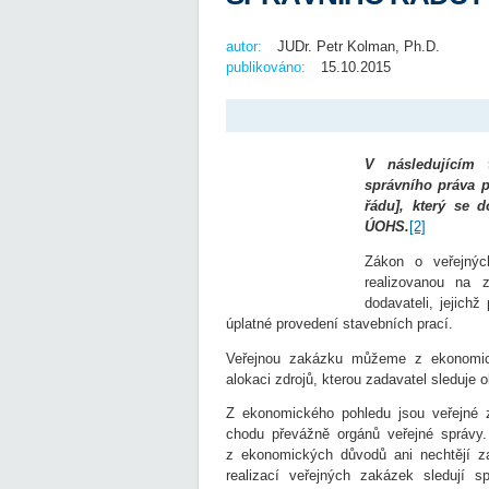
autor:
JUDr. Petr Kolman, Ph.D.
publikováno:
15.10.2015
V následujícím 
správního práva p
řádu], který se d
ÚOHS.
[2]
Zákon o veřejnýc
realizovanou na 
dodavateli, jejich
úplatné provedení stavebních prací.
Veřejnou zakázku můžeme z ekonomick
alokaci zdrojů, kterou zadavatel sleduje 
Z ekonomického pohledu jsou veřejné
chodu převážně orgánů veřejné správy.
z ekonomických důvodů ani nechtějí za
realizací veřejných zakázek sledují s