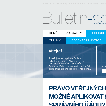
oficiální stránky odborného právnickéh
DOMŮ
AKTUALITY
ODBORNÉ 
ČLÁNKY
RECENZE A ANOTACE
vítejte!
Právě jste vstoupili na Bulletin
advokacie online. Naleznete zde
obsah stavovského odborného
časopisu Bulletin advokacie i příspěvky
VY
exklusivně určené jen pro tento portál.
PRÁVO VEŘEJNÝCH
MOŽNÉ APLIKOVAT § 
SPRÁVNÍHO ŘÁDU?