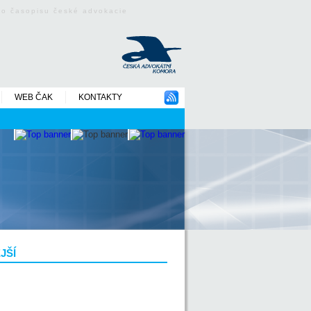
ého časopisu české advokacie
WEB ČAK
KONTAKTY
JŠÍ