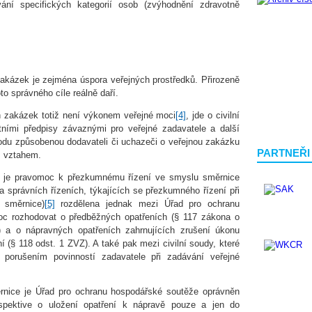
ní specifických kategorií osob (zvýhodnění zdravotně
akázek je zejména úspora veřejných prostředků. Přirozeně
to správného cíle reálně daří.
h zakázek totiž není výkonem veřejné moci
[4]
, jde o civilní
tními předpisy závaznými pro veřejné zadavatele a další
odu způsobenou dodavateli či uchazeči o veřejnou zakázku
PARTNEŘI
m vztahem.
 je pravomoc k přezkumnému řízení ve smyslu směrnice
 správních řízeních, týkajících se přezkumného řízení při
 směrnice)
[5]
rozdělena jednak mezi Úřad pro ochranu
c rozhodovat o předběžných opatřeních (§ 117 zákona o
 a o nápravných opatřeních zahrnujících zrušení úkonu
 (§ 118 odst. 1 ZVZ). A také pak mezi civilní soudy, které
porušením povinností zadavatele při zadávání veřejné
rnice je Úřad pro ochranu hospodářské soutěže oprávněn
spektive o uložení opatření k nápravě pouze a jen do