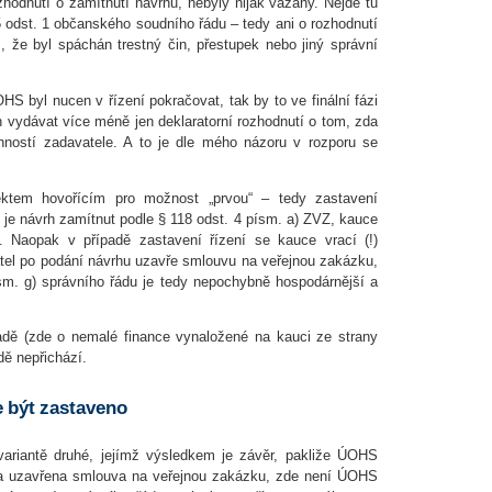
odnutí o zamítnutí návrhu, nebyly nijak vázány. Nejde tu
5 odst. 1 občanského soudního řádu – tedy ani o rozhodnutí
 že byl spáchán trestný čin, přestupek nebo jiný správní
 byl nucen v řízení pokračovat, tak by to ve finální fázi
vydávat více méně jen deklaratorní rozhodnutí o tom, zda
nností zadavatele. A to je dle mého názoru v rozporu se
ktem hovořícím pro možnost „prvou“ – tedy zastavení
e je návrh zamítnut podle § 118 odst. 4 písm. a) ZVZ, kauce
. Naopak v případě zastavení řízení se kauce vrací (!)
atel po podání návrhu uzavře smlouvu na veřejnou zakázku,
sm. g) správního řádu je tedy nepochybně hospodárnější a
řadě (zde o nemalé finance vynaložené na kauci ze strany
dě nepřichází.
e být zastaveno
variantě druhé, jejímž výsledkem je závěr, pakliže ÚOHS
byla uzavřena smlouva na veřejnou zakázku, zde není ÚOHS