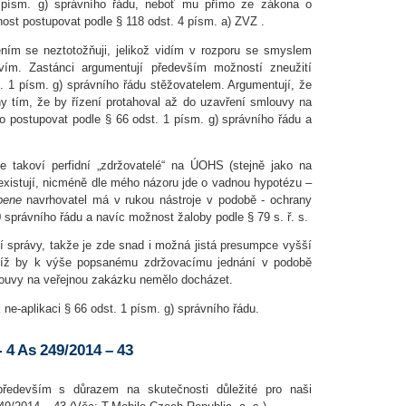
 písm. g) správního řádu, neboť mu přímo ze zákona o
ost postupovat podle § 118 odst. 4 písm. a) ZVZ .
ením se neztotožňuji, jelikož vidím v rozporu se smyslem
vím. Zastánci argumentují především možností zneužití
st. 1 písm. g) správního řádu stěžovatelem. Argumentují, že
hy tím, že by řízení protahoval až do uzavření smlouvy na
 postupovat podle § 66 odst. 1 písm. g) správního řádu a
e takoví perfidní „zdržovatelé“ na ÚOHS (stejně jako na
xistují, nicméně dle mého názoru jde o vadnou hypotézu –
bene
navrhovatel má v rukou nástroje v podobě - ochrany
0 správního řádu a navíc možnost žaloby podle § 79 s. ř. s.
 správy, takže je zde snad i možná jistá presumpce vyšší
íž by k výše popsanému zdržovacímu jednání v podobě
ouvy na veřejnou zakázku nemělo docházet.
 ne-aplikaci § 66 odst. 1 písm. g) správního řádu.
 4 As 249/2014 – 43
především s důrazem na skutečnosti důležité pro naši