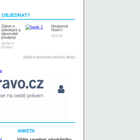
I OBJEDNAT?
Zákon o
Nesporná
advokacii a
řízení I
stavovské
450 Kč
předpisy
Wolters
Kluwer
přejít k recenzím (všechy tituly)
ANKETA
Vítáte zavedení advokátního