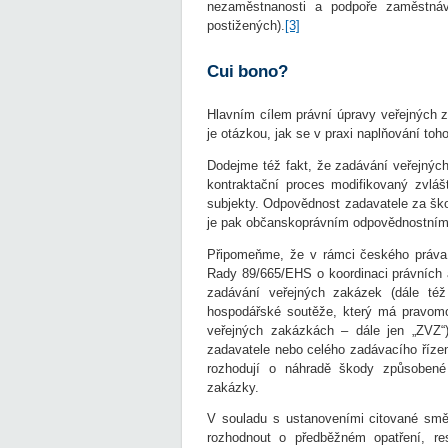
nezaměstnanosti a podpoře zaměstnává
postižených).
[3]
Cui bono?
Hlavním cílem právní úpravy veřejných z
je otázkou, jak se v praxi naplňování toho
Dodejme též fakt, že zadávání veřejnýc
kontraktační proces modifikovaný zvláš
subjekty. Odpovědnost zadavatele za šk
je pak občanskoprávním odpovědnostní
Připomeňme, že v rámci českého práva
Rady 89/665/EHS o koordinaci právních a
zadávání veřejných zakázek (dále též
hospodářské soutěže, který má pravomo
veřejných zakázkách – dále jen „ZVZ“)
zadavatele nebo celého zadávacího řízení
rozhodují o náhradě škody způsobené 
zakázky.
V souladu s ustanoveními citované smě
rozhodnout o předběžném opatření, re