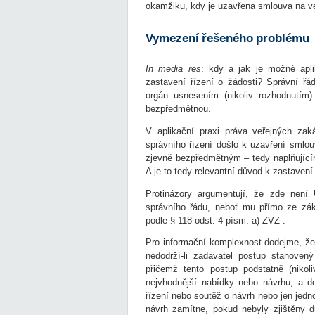
okamžiku, kdy je uzavřena smlouva na v
Vymezení řešeného problému
In media res
: kdy a jak je možné apli
zastavení řízení o žádosti? Správní ř
orgán usnesením (nikoliv rozhodnutím) 
bezpředmětnou.
V aplikační praxi práva veřejných za
správního řízení došlo k uzavření smlo
zjevně bezpředmětným – tedy naplňující
A je to tedy relevantní důvod k zastavení
Protinázory argumentují, že zde nen
správního řádu, neboť mu přímo ze zák
podle § 118 odst. 4 písm. a) ZVZ .
Pro informační komplexnost dodejme, že 
nedodrží-li zadavatel postup stanoven
přičemž tento postup podstatně (nikoli
nejvhodnější nabídky nebo návrhu, a 
řízení nebo soutěž o návrh nebo jen jedn
návrh zamítne, pokud nebyly zjištěny 