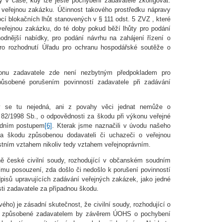
 v čase, kdy lze ještě pochybení zadavatele zkorigovat.
 veřejnou zakázku. Účinnost takového prostředku nápravy
í blokačních lhůt stanovených v § 111 odst. 5 ZVZ , které
veřejnou zakázku, do té doby pokud běží lhůty pro podání
hodnější nabídky, pro podání návrhu na zahájení řízení o
ro rozhodnutí Úřadu pro ochranu hospodářské soutěže o
konu zadavatele zde není nezbytným předpokladem pro
ůsobené porušením povinností zadavatele při zadávání
ury se tu nejedná, ani z povahy věci jednat nemůže o
82/1998 Sb., o odpovědnosti za škodu při výkonu veřejné
edním postupem
[6]
. Kterak jsme naznačili v úvodu našeho
za škodu způsobenou dodavateli či uchazeči o veřejnou
ním vztahem nikoliv tedy vztahem veřejnoprávním.
ně české civilní soudy, rozhodující v občanském soudním
nímu posouzení, zda došlo či nedošlo k porušení povinností
dpisů upravujících zadávání veřejných zakázek, jako jedné
ti zadavatele za případnou škodu.
vého) je zásadní skutečnost, že civilní soudy, rozhodující o
y způsobené zadavatelem by závěrem ÚOHS o pochybení