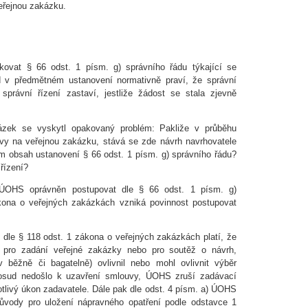
eřejnou zakázku.
kovat § 66 odst. 1 písm. g) správního řádu týkající se
ád v předmětném ustanovení normativně praví, že správní
správní řízení zastaví, jestliže žádost se stala zjevně
kázek se vyskytl opakovaný problém: Pakliže v průběhu
uvy na veřejnou zakázku, stává se zde návrh navrhovatele
m obsah ustanovení § 66 odst. 1 písm. g) správního řádu?
 řízení?
í ÚOHS oprávněn postupovat dle § 66 odst. 1 písm. g)
ona o veřejných zakázkách vzniká povinnost postupovat
dle § 118 odst. 1 zákona o veřejných zakázkách platí, že
ý pro zadání veřejné zakázky nebo pro soutěž o návrh,
v běžně či bagatelně) ovlivnil nebo mohl ovlivnit výběr
dosud nedošlo k uzavření smlouvy, ÚOHS zruší zadávací
otlivý úkon zadavatele. Dále pak dle odst. 4 písm. a) ÚOHS
důvody pro uložení nápravného opatření podle odstavce 1