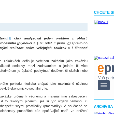
CHCETE S
textu
[1]
chci analyzovat jeden problém z oblasti
rocesního [plynoucí z § 66 odst. 1 písm. g) správního
otýká realizace práva veřejných zakázek a i činnosti
h zakázkách definuje veřejnou zakázku jako zakázku
základě smlouvy mezi zadavatelem a jedním či více
ž předmětem je úplatné poskytnutí dodávek či služeb nebo
ého pohledu hlediska chápat jako maximálně účelnou
obvyklé ekonomicko-sociální cíle.
 zakázky určeny k věcnému a materiálnímu zabezpečení
 A to takovými plněními, jež si tyto orgány nemohou či
bezpečit svými prostředky (pracovníky). A současně se
ARCHIV BA
polečensky prospěšné cíle spočívající např. ve snížení