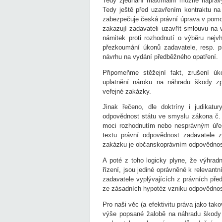
Tedy zjednání maximální možné nápravy
Tedy ještě před uzavřením kontraktu na
zabezpečuje česká právní úprava v pomoc
zakazují zadavateli uzavřít smlouvu na 
námitek proti rozhodnutí o výběru nejv
přezkoumání úkonů zadavatele, resp. p
návrhu na vydání předběžného opatření.
Připomeňme stěžejní fakt, zrušení ú
uplatnění nároku na náhradu škody zp
veřejné zakázky.
Jinak řečeno, dle doktríny i judikat
odpovědnost státu ve smyslu zákona č. 
moci rozhodnutím nebo nesprávným úř
textu právní odpovědnost zadavatele 
zakázku je občanskoprávním odpovědnost
A poté z toho logicky plyne, že výhrad
řízení, jsou jediné oprávněné k relevant
zadavatele vyplývajících z právních pře
ze zásadních hypotéz vzniku odpovědnos
Pro naši věc (a efektivitu práva jako tako
výše popsané žalobě na náhradu škod