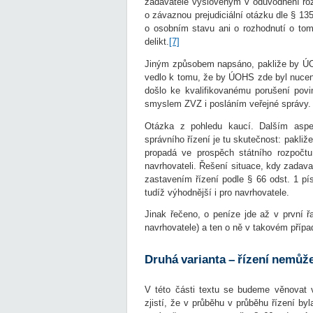
zadavatele vysloveným v odůvodnění rozh
o závaznou prejudiciální otázku dle § 13
o osobním stavu ani o rozhodnutí o tom,
delikt.
[7]
Jiným způsobem napsáno, pakliže by ÚOHS
vedlo k tomu, že by ÚOHS zde byl nucen 
došlo ke kvalifikovanému porušení povi
smyslem ZVZ i posláním veřejné správy.
Otázka z pohledu kaucí. Dalším aspe
správního řízení je tu skutečnost: pakliž
propadá ve prospěch státního rozpočtu
navrhovateli. Řešení situace, kdy zadav
zastavením řízení podle § 66 odst. 1 pí
tudíž výhodnější i pro navrhovatele.
Jinak řečeno, o peníze jde až v první 
navrhovatele) a ten o ně v takovém přípa
Druhá varianta – řízení nemůž
V této části textu se budeme věnovat 
zjistí, že v průběhu v průběhu řízení 