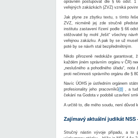
oprávněn postupovat dle § 66 odst. 1
veřejných zakázkách (ZVZ) vzniká povinn
Jak plyne ze zbytku textu, s tímto řeš
ZVZ, nicméně jej zde stručně předsta
institutu zastavení řízení podle § 66 od
stěžovatel by mohl „řešit“ všechny návr
veřejnou zakázku. A pak by se už muselo
poté by se návrh stal bezpředmětným.
Nikdo přirozeně nedokáže garantovat, ž
každém jiném správním orgánu v ČR) nee
„neslušného a pohodlného úřadu“,
nota 
proti nečinnosti správního orgánu dle § 8
Navíc ÚOHS je ústředním orgánem státní
profesionality jeho pracovníků
[8]
, a tud
čekání na Godota v podobě uzavření sml
A určitě to, dle mého soudu, není důvod k
Zajímavý aktuální judikát NSS -
Stručný nástin vývoje případu, a to 