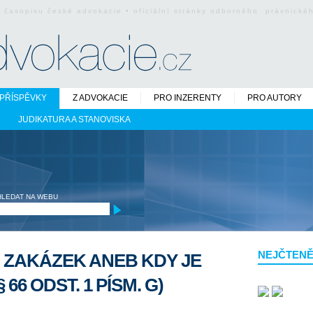
o časopisu české advokacie • oficiální stránky odborného právnick
PŘÍSPĚVKY
Z ADVOKACIE
PRO INZERENTY
PRO AUTORY
JUDIKATURA A STANOVISKA
HLEDAT NA WEBU
NEJČTENĚ
 ZAKÁZEK ANEB KDY JE
66 ODST. 1 PÍSM. G)