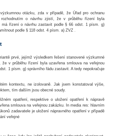
 výzkumnou otázku, zda v případě, že Úřad pro ochranu
 rozhodnutím o návrhu zjistí, že v průběhu řízení byla
má řízení o návrhu zastavit podle § 66 odst. 1 písm. g)
amítnout podle § 118 odst. 4 písm. a) ZVZ .
t
ariantě prvé, jejímž výsledkem řešení stanovené výzkumné
í, že v průběhu řízení byla uzavřena smlouva na veřejnou
dst. 1 písm. g) správního řádu zastavit. A tedy nepokračuje
itém kontextu, ne izolovaně. Jak jsem konstatoval výše,
ktem, tím dalším jsou obecné soudy.
ném opatření, respektive o uložení opatření k nápravě
vřena smlouva na veřejnou zakázku. In media res: hlavním
konů zadavatele je uložení nápravného opatření v případě
ání veřejné