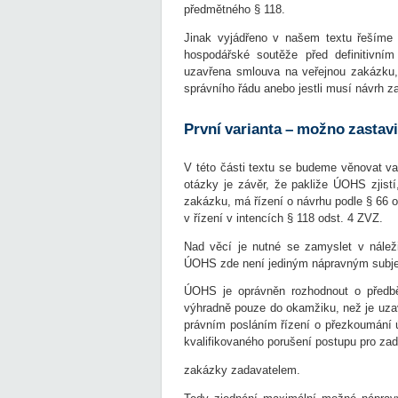
předmětného § 118.
Jinak vyjádřeno v našem textu řešíme
hospodářské soutěže před definitivním
uzavřena smlouva na veřejnou zakázku, 
správního řádu anebo jestli musí návrh z
První varianta – možno zastavi
V této části textu se budeme věnovat v
otázky je závěr, že pakliže ÚOHS zjist
zakázku, má řízení o návrhu podle § 66 o
v řízení v intencích § 118 odst. 4 ZVZ.
Nad věcí je nutné se zamyslet v nálež
ÚOHS zde není jediným nápravným subje
ÚOHS je oprávněn rozhodnout o předběž
výhradně pouze do okamžiku, než je uza
právním posláním řízení o přezkoumání ú
kvalifikovaného porušení postupu pro zad
zakázky zadavatelem.