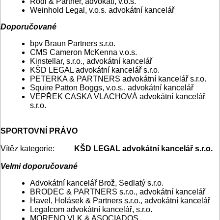
Rödl & Partner, advokáti, v.o.s.
Weinhold Legal, v.o.s. advokátní kancelář
Doporučované
bpv Braun Partners s.r.o.
CMS Cameron McKenna v.o.s.
Kinstellar, s.r.o., advokátní kancelář
KŠD LEGAL advokátní kancelář s.r.o.
PETERKA & PARTNERS advokátní kancelář s.r.o.
Squire Patton Boggs, v.o.s., advokátní kancelář
VEPŘEK CASKA VLACHOVÁ advokátní kancelář
s.r.o.
SPORTOVNÍ PRÁVO
Vítěz kategorie:
KŠD LEGAL advokátní kancelář s.r.o.
Velmi doporučované
Advokátní kancelář Brož, Sedlatý s.r.o.
BRODEC & PARTNERS s.r.o., advokátní kancelář
Havel, Holásek & Partners s.r.o., advokátní kancelář
Legalcom advokátní kancelář, s.r.o.
MORENO VLK & ASOCIADOS