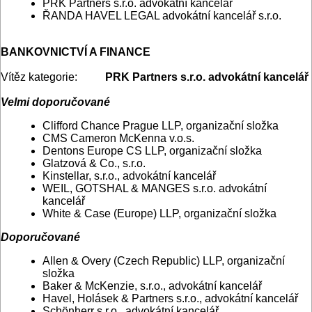
PRK Partners s.r.o. advokátní kancelář
ŘANDA HAVEL LEGAL advokátní kancelář s.r.o.
BANKOVNICTVÍ A FINANCE
Vítěz kategorie:
PRK Partners s.r.o. advokátní kancelář
Velmi doporučované
Clifford Chance Prague LLP, organizační složka
CMS Cameron McKenna v.o.s.
Dentons Europe CS LLP, organizační složka
Glatzová & Co., s.r.o.
Kinstellar, s.r.o., advokátní kancelář
WEIL, GOTSHAL & MANGES s.r.o. advokátní
kancelář
White & Case (Europe) LLP, organizační složka
Doporučované
Allen & Overy (Czech Republic) LLP, organizační
složka
Baker & McKenzie, s.r.o., advokátní kancelář
Havel, Holásek & Partners s.r.o., advokátní kancelář
Schönherr s.r.o., advokátní kancelář