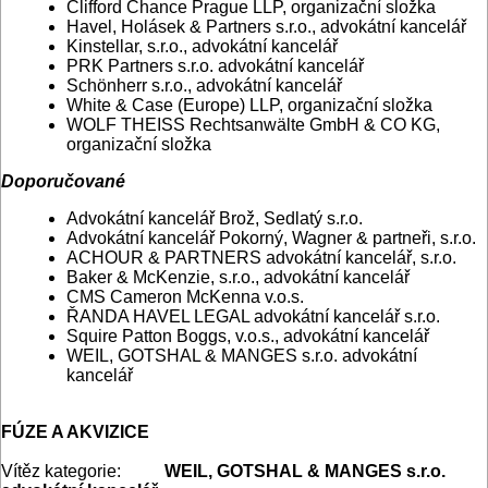
Clifford Chance Prague LLP, organizační složka
Havel, Holásek & Partners s.r.o., advokátní kancelář
Kinstellar, s.r.o., advokátní kancelář
PRK Partners s.r.o. advokátní kancelář
Schönherr s.r.o., advokátní kancelář
White & Case (Europe) LLP, organizační složka
WOLF THEISS Rechtsanwälte GmbH & CO KG,
organizační složka
Doporučované
Advokátní kancelář Brož, Sedlatý s.r.o.
Advokátní kancelář Pokorný, Wagner & partneři, s.r.o.
ACHOUR & PARTNERS advokátní kancelář, s.r.o.
Baker & McKenzie, s.r.o., advokátní kancelář
CMS Cameron McKenna v.o.s.
ŘANDA HAVEL LEGAL advokátní kancelář s.r.o.
Squire Patton Boggs, v.o.s., advokátní kancelář
WEIL, GOTSHAL & MANGES s.r.o. advokátní
kancelář
FÚZE A AKVIZICE
Vítěz kategorie:
WEIL, GOTSHAL & MANGES s.r.o.