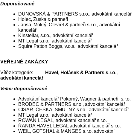
Doporučované
DUNOVSKÁ & PARTNERS s.r.o., advokátní kancelář
Holec, Zuska & partneři
Jansa, Mokrý, Otevřel & partneři s.r.o., advokátní
kancelář
Kinstellar, s.r.o., advokátní kancelář
MT Legal s.r.o., advokátní kancelář
Squire Patton Boggs, v.o.s., advokátní kancelář
VEŘEJNÉ ZAKÁZKY
Vítěz kategorie:
Havel, Holásek & Partners s.r.o.,
advokátní kancelář
Velmi doporučované
Advokátní kancelář Pokorný, Wagner & partneři, s.r.o.
BRODEC & PARTNERS s.r.o., advokátní kancelář
CÍSAŘ, ČEŠKA, SMUTNÝ s.r.o., advokátní kancelář
MT Legal s.r.o., advokátní kancelář
ROWAN LEGAL, advokátní kancelář s.r.o.
ŘANDA HAVEL LEGAL advokátní kancelář s.r.o.
WEIL, GOTSHAL & MANGES s.r.o. advokátní