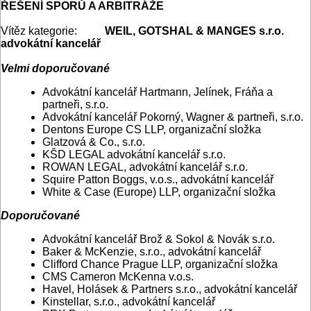
ŘEŠENÍ SPORŮ A ARBITRÁŽE
Vítěz kategorie:
WEIL, GOTSHAL & MANGES s.r.o.
advokátní kancelář
Velmi doporučované
Advokátní kancelář Hartmann, Jelínek, Fráňa a
partneři, s.r.o.
Advokátní kancelář Pokorný, Wagner & partneři, s.r.o.
Dentons Europe CS LLP, organizační složka
Glatzová & Co., s.r.o.
KŠD LEGAL advokátní kancelář s.r.o.
ROWAN LEGAL, advokátní kancelář s.r.o.
Squire Patton Boggs, v.o.s., advokátní kancelář
White & Case (Europe) LLP, organizační složka
Doporučované
Advokátní kancelář Brož & Sokol & Novák s.r.o.
Baker & McKenzie, s.r.o., advokátní kancelář
Clifford Chance Prague LLP, organizační složka
CMS Cameron McKenna v.o.s.
Havel, Holásek & Partners s.r.o., advokátní kancelář
Kinstellar, s.r.o., advokátní kancelář