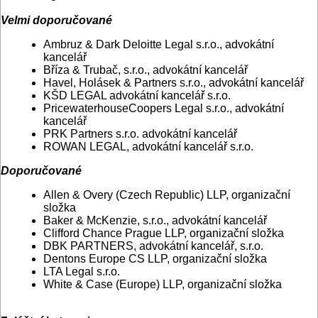
Velmi doporučované
Ambruz & Dark Deloitte Legal s.r.o., advokátní
kancelář
Bříza & Trubač, s.r.o., advokátní kancelář
Havel, Holásek & Partners s.r.o., advokátní kancelář
KŠD LEGAL advokátní kancelář s.r.o.
PricewaterhouseCoopers Legal s.r.o., advokátní
kancelář
PRK Partners s.r.o. advokátní kancelář
ROWAN LEGAL, advokátní kancelář s.r.o.
Doporučované
Allen & Overy (Czech Republic) LLP, organizační
složka
Baker & McKenzie, s.r.o., advokátní kancelář
Clifford Chance Prague LLP, organizační složka
DBK PARTNERS, advokátní kancelář, s.r.o.
Dentons Europe CS LLP, organizační složka
LTA Legal s.r.o.
White & Case (Europe) LLP, organizační složka