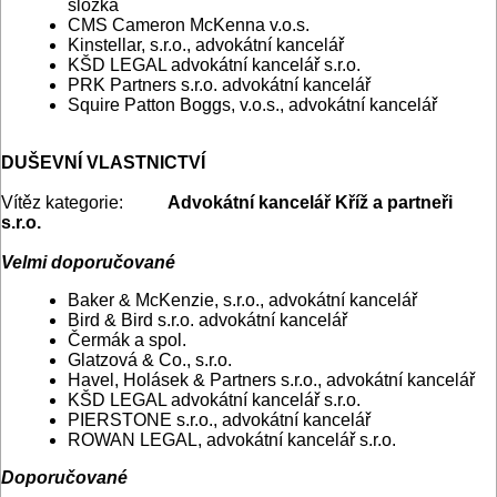
složka
CMS Cameron McKenna v.o.s.
Kinstellar, s.r.o., advokátní kancelář
KŠD LEGAL advokátní kancelář s.r.o.
PRK Partners s.r.o. advokátní kancelář
Squire Patton Boggs, v.o.s., advokátní kancelář
DUŠEVNÍ VLASTNICTVÍ
Vítěz kategorie:
Advokátní kancelář Kříž a partneři
s.r.o.
Velmi doporučované
Baker & McKenzie, s.r.o., advokátní kancelář
Bird & Bird s.r.o. advokátní kancelář
Čermák a spol.
Glatzová & Co., s.r.o.
Havel, Holásek & Partners s.r.o., advokátní kancelář
KŠD LEGAL advokátní kancelář s.r.o.
PIERSTONE s.r.o., advokátní kancelář
ROWAN LEGAL, advokátní kancelář s.r.o.
Doporučované