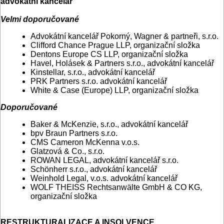
advokátní kancelář
Velmi doporučované
Advokátní kancelář Pokorný, Wagner & partneři, s.r.o.
Clifford Chance Prague LLP, organizační složka
Dentons Europe CS LLP, organizační složka
Havel, Holásek & Partners s.r.o., advokátní kancelář
Kinstellar, s.r.o., advokátní kancelář
PRK Partners s.r.o. advokátní kancelář
White & Case (Europe) LLP, organizační složka
Doporučované
Baker & McKenzie, s.r.o., advokátní kancelář
bpv Braun Partners s.r.o.
CMS Cameron McKenna v.o.s.
Glatzová & Co., s.r.o.
ROWAN LEGAL, advokátní kancelář s.r.o.
Schönherr s.r.o., advokátní kancelář
Weinhold Legal, v.o.s. advokátní kancelář
WOLF THEISS Rechtsanwälte GmbH & CO KG,
organizační složka
RESTRUKTURALIZACE A INSOLVENCE