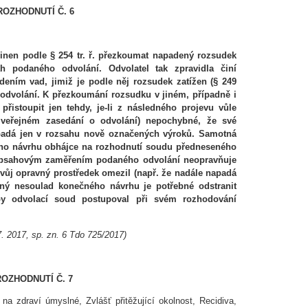
ROZHODNUTÍ Č. 6
inen podle § 254 tr. ř. přezkoumat napadený rozsudek
h podaného odvolání. Odvolatel tak zpravidla činí
ním vad, jimiž je podle něj rozsudek zatížen (§ 249
í odvolání. K přezkoumání rozsudku v jiném, případně i
řistoupit jen tehdy, je-li z následného projevu vůle
i veřejném zasedání o odvolání) nepochybné, že své
padá jen v rozsahu nově označených výroků. Samotná
ého návrhu obhájce na rozhodnutí soudu předneseného
 obsahovým zaměřením podaného odvolání neopravňuje
svůj opravný prostředek omezil (např. že nadále napadá
ěcný nesoulad konečného návrhu je potřebné odstranit
 by odvolací soud postupoval při svém rozhodování
. 2017, sp. zn. 6 Tdo 725/2017)
ROZHODNUTÍ Č. 7
 na zdraví úmyslné, Zvlášť přitěžující okolnost, Recidiva,