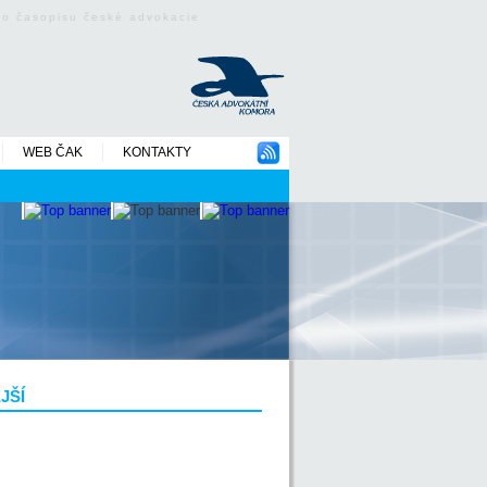
ého časopisu české advokacie
WEB ČAK
KONTAKTY
JŠÍ