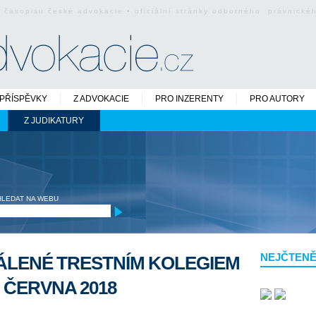
o časopisu české advokacie • oficiální stránky odborného právnick
PŘÍSPĚVKY
Z ADVOKACIE
PRO INZERENTY
PRO AUTORY
Z JUDIKATURY
HLEDAT NA WEBU
NEJČTENĚ
ÁLENÉ TRESTNÍM KOLEGIEM
. ČERVNA 2018