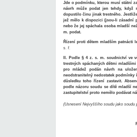
Jde o podmínku, kterou musí státní z
návrh může podat jen tehdy, když m
dopustilo činu jinak trestného. Jestliž
jež mělo k dispozici (jsou-li zásadní 
nebo že jej spáchala osoba mladší než 
m. podat.
Řízení proti dětem mladším patnácti l
s. ř.
II. Podle § 4 z. s. m. soudnictví ve
trestných spáchaných dětmi mladšími p
pro mládež podán návrh na uložen
neodstranitelný nedostatek podmínky ř
důsledku toho řízení zastavit. Abse
podle názoru soudu se dítě mladší než
zastupitelství proto nemělo podávat ná
(Usnesení Nejvyššího soudu jako soudu p