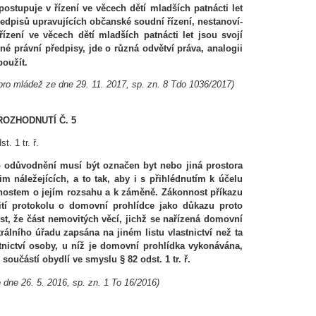
ostupuje v řízení ve věcech dětí mladších patnácti let
ředpisů upravujících občanské soudní řízení, nestanoví-
 řízení ve věcech dětí mladších patnácti let jsou svojí
né právní předpisy, jde o různá odvětví práva, analogii
použít.
ro mládež ze dne 29. 11. 2017, sp. zn. 8 Tdo 1036/2017)
ROZHODNUTÍ Č. 5
t. 1 tr. ř.
o odůvodnění musí být označen byt nebo jiná prostora
im náležejících, a to tak, aby i
s přihlédnutím k účelu
nostem o jejím rozsahu a k záměně. Zákonnost příkazu
tí protokolu o domovní prohlídce jako důkazu proto
, že část nemovitých věcí, jichž se nařízená domovní
trálního úřadu zapsána na jiném listu vlastnictví než ta
stnictví osoby, u níž je domovní prohlídka vykonávána,
 součástí obydlí ve smyslu § 82 odst. 1 tr. ř.
dne 26. 5. 2016, sp. zn. 1 To 16/2016)