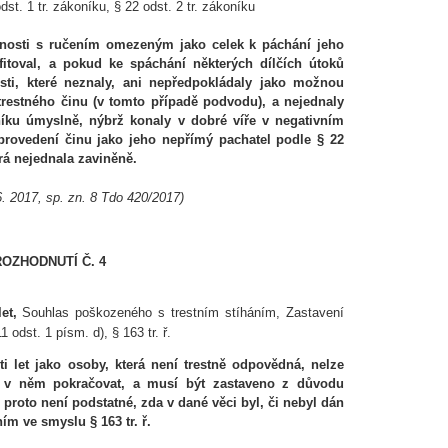
t. 1 tr. zákoníku, § 22 odst. 2 tr. zákoníku
ečnosti s ručením omezeným jako celek k páchání jeho
fitoval, a pokud ke spáchání některých dílčích útoků
sti, které neznaly, ani nepředpokládaly jako možnou
trestného činu (v tomto případě podvodu), a nejednaly
níku úmyslně, nýbrž konaly v dobré víře v negativním
rovedení činu jako jeho nepřímý pachatel podle § 22
erá nejednala zaviněně.
. 2017, sp. zn. 8 Tdo 420/2017)
ROZHODNUTÍ Č. 4
let,
Souhlas poškozeného s trestním stíháním, Zastavení
1 odst. 1 písm. d), § 163 tr. ř.
cti let jako osoby, která není trestně odpovědná, nelze
lze v něm pokračovat, a musí být zastaveno z důvodu
., proto není podstatné, zda v dané věci byl, či nebyl dán
ím ve smyslu § 163 tr. ř.