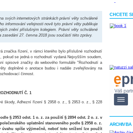
CHCETE S
 na svých internetových stránkách právní věty schválené
ho informování veřejnosti nově tyto právní věty publikuje
ejich znění příslušným kolegiem. Právní věty schválené
 zasedání 27. června 2018 jsou součástí této zprávy.
vá značka řízení, v rámci kterého bylo příslušné rozhodnutí
í, pokud se jedná o rozhodnutí vydaná Nejvyšším soudem,
ání spisové značky do webového formuláře "Rozhodnutí a
věty doplněné o anotace budou i nadále zveřejňovány na
ozhodovací činnost.
ROZHODNUTÍ Č. 1
 škody, Adhezní řízení § 2958 o. z., § 2953 o. z., § 228
odle § 2953 odst. 1
o. z. za použití § 2894 odst. 2 o. z. v
společenského uplatnění stanoveného podle § 2958 o. z.
ARCHIV BA
 úvahu spíše výjimečně, neboť toto snížení lze použít