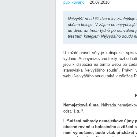
publikováno:
20.07.2018
Nejvyšší soud již dva roky zveřejňuje
oběma kolegii. V zájmu co nejrychlejší
do dvou až třech týdnů po schválení j
trestním kolegiem Nejvyššího soudu na
U každé právní věty je k dispozici spiso
vydáno. Anonymizované texty rozhodnut
jsou k dispozici na tomto webu po zad
stanoviska Nejvyššího soudu". Právní 
webu Nejvyššího soudu také v záložce R
Nemajetková újma,
Náhrada nemajetkové
odst. 1 tr. ř.
I. Snížení náhrady nemajetkové újmy p
obecné rovině u bolestného a ztížení 
není vyloučeno, bude však přicházet v