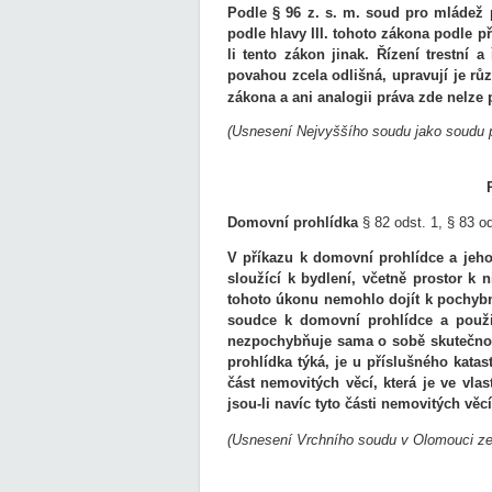
Podle § 96 z. s. m. soud pro mládež p
podle hlavy III. tohoto zákona podle p
li tento zákon jinak. Řízení trestní a
povahou zcela odlišná, upravují je růz
zákona a ani analogii práva zde nelze 
(Usnesení Nejvyššího soudu jako soudu p
Domovní prohlídka
§ 82 odst. 1, § 83 ods
V příkazu k domovní prohlídce a jeh
sloužící k bydlení, včetně prostor k n
tohoto úkonu
nemohlo dojít k pochyb
soudce k domovní prohlídce a použi
nezpochybňuje sama o sobě skutečnost
prohlídka týká, je u příslušného katas
část nemovitých věcí, která je ve vla
jsou-li navíc tyto části nemovitých věcí
(Usnesení Vrchního soudu v Olomouci ze 