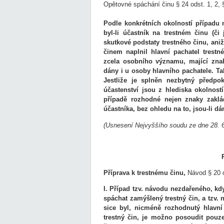
Opětovné spáchání činu § 24 odst. 1, 2, §
Podle konkrétních okolností případu n
byl-li účastník na trestném činu (č
skutkové podstaty trestného činu, ani
činem naplnil hlavní pachatel trest
zcela osobního významu, mající znaky
dány i u osoby hlavního pachatele. Ta
Jestliže je splněn nezbytný předpo
účastenství jsou z hlediska okolnost
případě rozhodné nejen znaky zaklád
účastníka, bez ohledu na to, jsou-li dá
(Usnesení Nejvyššího soudu ze dne 28. 6
Příprava k trestnému činu,
Návod
§ 20 
I. Případ tzv. návodu nezdařeného, k
spáchat zamýšlený trestný čin, a tzv
sice byl, nicméně rozhodnutý hlavní
trestný čin, je možno posoudit pouze