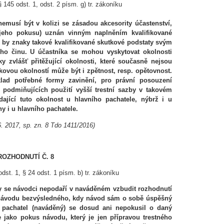
 145 odst. 1, odst. 2 písm. g) tr. zákoníku
emusí být v kolizi se zásadou akcesority účastenství,
i jeho pokusu) uznán vinným naplněním kvalifikované
ž by znaky takové kvalifikované skutkové podstaty svým
ného činu. U účastníka se mohou vyskytovat okolnosti
 zvlášť přitěžující okolnosti, které současně nejsou
kovou okolností může být i zpětnost, resp. opětovnost.
klad potřebné formy zavinění, pro právní posouzení
í podmiňujících použití vyšší trestní sazby v takovém
ající tuto okolnost u hlavního pachatele, nýbrž i u
ny i u hlavního pachatele.
. 2017, sp. zn. 8 Tdo 1411/2016)
ROZHODNUTÍ Č. 8
odst. 1, § 24 odst. 1 písm. b) tr. zákoníku
dy se návodci nepodaří v naváděném vzbudit rozhodnutí
. návodu bezvýsledného, kdy návod sám o sobě úspěšný
 pachatel (naváděný) se dosud ani nepokusil o daný
 jako pokus návodu, který je jen přípravou trestného