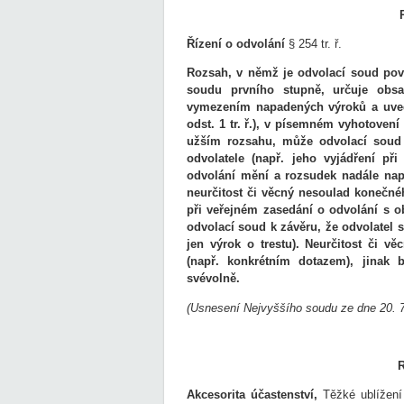
Řízení o odvolání
§ 254 tr. ř.
Rozsah, v němž je odvolací soud pov
soudu prvního stupně, určuje obsa
vymezením napadených výroků a uvede
odst. 1 tr. ř.), v písemném vyhotoven
užším rozsahu, může odvolací soud p
odvolatele (např. jeho vyjádření př
odvolání mění a rozsudek nadále na
neurčitost či věcný nesoulad konečn
při veřejném zasedání o odvolání s
odvolací soud k závěru, že odvolatel 
jen výrok o trestu). Neurčitost či v
(např. konkrétním dotazem), jinak
svévolně.
(Usnesení Nejvyššího soudu ze dne 20. 7
Akcesorita účastenství,
Těžké ublížení