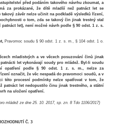
astupitelství před podáním takového návrhu zkoumat, a
á za prokázané, že dítě mladší než patnáct let se
e takový závěr nelze učinit na podkladě výsledků řízení,
pochybnosti o tom, zda se takový čin jinak trestný stal
patnáct let), není možné návrh podle § 90 odst. 1 z. s.
et,
Pravomoc soudu § 90 odst. 1 z. s. m., § 104 odst. 1 o.
 věcech mladistvých a ve věcech posuzování činů jinak
atnácti let vykonávají soudy pro mládež. Byl-li soudu
í opatření podle § 90 odst. 1 z. s. m., nelze za
ízení označit, že věc nespadá do pravomoci soudů, a v
nci této procesní podmínky nelze spatřovat v tom, že
 patnáct let nedopustilo činu jinak trestného, a státní
vrh na uložení opatření.
ro mládež ze dne 25. 10. 2017, sp. zn. 8 Tdo 1106/2017)
ROZHODNUTÍ Č. 3