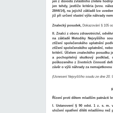
jen z důvodů zvláštního zřetele hodn
jen tehdy, jestliže kritéria (srov. n
2844/14), na jejichž základě lze uved
již při určení vlastní výše náhrady ne
Znalecký posudek,
Dokazování § 105 odst
II. Znalci z oboru zdravotnictví, odvět
na základě Metodiky Nejvyššího sou
ztížení společenského uplatnění podle
ztížení společenského uplatnění, nebo
kritérií. Účelem znaleckého posudku j
a pochopitelný skutkový podklad, 
poškozeného z životních činností def
závěr o výši náhrady za nemajetkovou
(Usnesení Nejvyššího soudu ze dne 20. 9
Řízení proti dětem mladším patnácti le
I. Ustanovení § 90 odst. 1 z. s. m. 
uložení opatření dítěti mladšímu než p