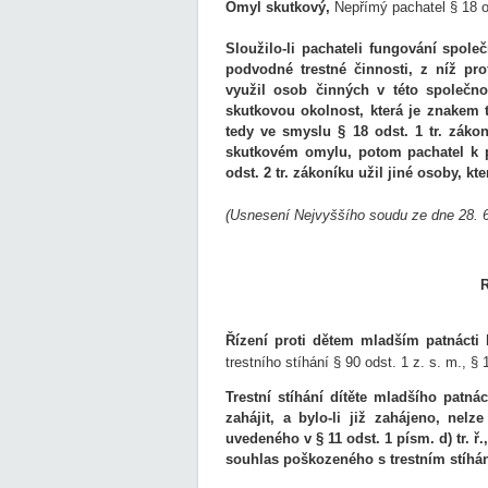
Omyl skutkový,
Nepřímý pachatel § 18 ods
Sloužilo-li pachateli fungování spol
podvodné trestné činnosti, z níž pro
využil osob činných v této společno
skutkovou okolnost, která je znakem 
tedy ve smyslu § 18 odst. 1 tr. záko
skutkovém omylu, potom pachatel k p
odst. 2 tr. zákoníku užil jiné osoby, kt
(Usnesení Nejvyššího soudu ze dne 28. 6
Řízení proti dětem mladším patnácti 
trestního stíhání § 90 odst. 1 z. s. m., § 1
Trestní stíhání dítěte mladšího patná
zahájit, a bylo-li již zahájeno, ne
uvedeného v § 11 odst. 1 písm. d) tr. ř
souhlas poškozeného s trestním stíhán