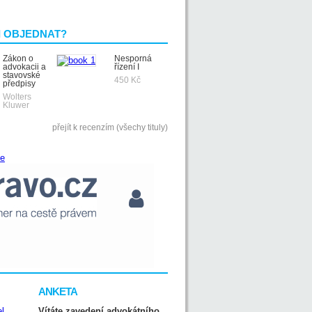
I OBJEDNAT?
Zákon o
Nesporná
advokacii a
řízení I
stavovské
450 Kč
předpisy
Wolters
Kluwer
přejít k recenzím (všechy tituly)
ANKETA
Vítáte zavedení advokátního