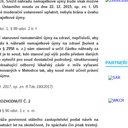
ých. Snížit náhradu nemajetkové újmy bude však možné
ález Ústavního soudu ze dne 22. 12. 2015, sp. zn. I. ÚS
ené moderační ustanovení uplatnit, nebyla brána v úvahu
majetkové újmy.
. 1, § 89 odst. 2 tr. ř.
ví stanovení nemateriální újmy na zdraví, nepřísluší, aby
du k náhradě nemajetkové újmy na zdraví (bolest a
 § 2958 o. z.) sám stanovil a určil částku náhrady za
ť je to soud, kdo stanoví její výši podle předem daných
e vytvořit pro soud dostatečně podrobný, strukturovaný
PARTNEŘI
obsahující odborný lékařský závěr o míře vyřazení
inovaných v Metodice tak, aby soud mohl učinit právní
 újmu.
. 2017, sp. zn. 8 Tdo 190/2017)
ROZHODNUTÍ Č. 2
t
§ 90 odst. 1 z. s. m.
váže povinnost státního zastupitelství podat návrh na
atnáct let na skutečnost, že spáchalo čin jinak trestný.