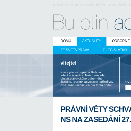
oficiální stránky odborného právnickéh
DOMŮ
AKTUALITY
ODBORNÉ 
ZE SVĚTA PRÁVA
Z LEGISLATIVY
vítejte!
Právě jste vstoupili na Bulletin
advokacie online. Naleznete zde
obsah stavovského odborného
časopisu Bulletin advokacie i příspěvky
VY
exklusivně určené jen pro tento portál.
PRÁVNÍ VĚTY SCHV
NS NA ZASEDÁNÍ 27