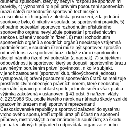
druhému způsobem, který by nebyl v rozporu se sportovními
pravidly, 4) významná role při právním posouzení sportovních
úrazů náleží rozhodnutím sportovně-technických
a disciplinárních orgánů z hlediska posouzení, zda jednání
sportovce bylo, či nikoliv v souladu se sportovními pravidly, 5)
případné potrestání sportovce rozhodnutím příslušného
sportovního orgánu nevylučuje potrestání prostřednictvím
sankce uložené v soudním řízení, 6) mezi rozhodnutím
sportovních orgánů a soudních orgánů neexistuje vzájemná
podmíněnost, v soudním řízení může být sportovec zproštěn
odpovědnosti za sportovní úraz, i když v rámci sportovního
disciplinárního řízení byl potrestán (a naopak), 7) subjektem
odpovědnosti je sportovec, který se dopustil sportovního úrazu
zaviněným porušením právní povinnosti, nikoliv subjekt,
v jehož zastoupení (sportovní klub, tělovýchovná jednota)
vystupoval, 8) právní posouzení sportovních úrazů se realizuje
prostřednictvím obecných právních norem, které neobsahují
speciální úpravu pro oblast sportu; v tomto směru však platila
výjimka zakotvená v ustanovení § 41 odst. 5 nařízení vlády
č. 223/1988 Sb., podle kterého nárok na náhradu škody vzniklé
pracovním úrazem mají sportovní reprezentanti
Československé republiky a sportovci zařazení do systému
vrcholového sportu, kteří utrpěli úraz při účasti na sportovní
přípravě, mistrovských a mezinárodních soutěžích; za škodu
jim pak v takových případech odpovídala organizace nebo