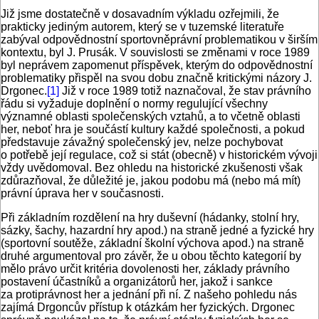
Již jsme dostatečně v dosavadním výkladu ozřejmili, že
prakticky jediným autorem, který se v tuzemské literatuře
zabýval odpovědnostní sportovněprávní problematikou v širším
kontextu, byl J. Prusák. V souvislosti se změnami v roce 1989
byl neprávem zapomenut příspěvek, kterým do odpovědnostní
problematiky přispěl na svou dobu značně kritickými názory J.
Drgonec.
[1]
Již v roce 1989 totiž naznačoval, že stav právního
řádu si vyžaduje doplnění o normy regulující všechny
významné oblasti společenských vztahů, a to včetně oblasti
her, neboť hra je součástí kultury každé společnosti, a pokud
představuje závažný společenský jev, nelze pochybovat
o potřebě její regulace, což si stát (obecně) v historickém vývoji
vždy uvědomoval. Bez ohledu na historické zkušenosti však
zdůrazňoval, že důležité je, jakou podobu má (nebo má mít)
právní úprava her v současnosti.
Při základním rozdělení na hry duševní (hádanky, stolní hry,
sázky, šachy, hazardní hry apod.) na straně jedné a fyzické hry
(sportovní soutěže, základní školní výchova apod.) na straně
druhé argumentoval pro závěr, že u obou těchto kategorií by
mělo právo určit kritéria dovolenosti her, základy právního
postavení účastníků a organizátorů her, jakož i sankce
za protiprávnost her a jednání při ní. Z našeho pohledu nás
zajímá Drgoncův přístup k otázkám her fyzických. Drgonec