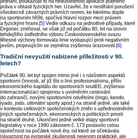
jednání, poukazuje to na nedůslednost aplikace platného
práva v oblasti fyzických her. Uzavřel, že v nestíhání porušení
všeobecně závazných právních norem, ke kterému dojde
na sportovním hřišti, spočívá hlavní rozpor mezi právem
a fyzickými hrami.
[5]
Vedle odkazu na jednotlivé případy, které
Drgonec zmiňoval, se však již od počátku 80. let na úrovni
tehdejšího ústředního výboru Československého svazu
tělesné výchovy formovala linie vystupující proti negativním
jevům, projevujícím se zejména zvýšenou úrazovostí.
[6]
Tradiční nevyužití nabízené příležitosti v 90.
letech?
Počátek 90. let byl spojen mimo jiné i s nárůstem aspektů
sportovní činnosti, ať již šlo o linii profesionalismu, příliv
ekonomického kapitálu do sportovních soutěží, zvýšenou
internacionalizaci spojenou s uvolněním cestování
do zahraničí, novými sportovními odvětvími (ringo, kendo,
iyado, jodo, ultimátní sporty apod.) na straně jedné, ale také
v kontextu celkových společenských změn s upřednostněním
jiných společenských, ekonomických a politických priorit
na straně druhé. Ukončení jedné velké etapy sportovní
legislativy v roce 1990 zákonem č. 173 postavilo celou
společnost na počátek nové éry, od které se očekávala
návaznost na evropské zkušenosti nejenom praktické, ale