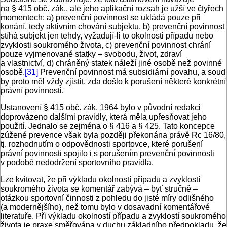
na § 415 obč. zák., ale jeho aplikační rozsah je užší ve čtyřech
momentech: a) prevenční povinnost se ukládá pouze při
konání, tedy aktivním chování subjektu, b) prevenční povinnost
stíhá subjekt jen tehdy, vyžadují-li to okolnosti případu nebo
zvyklosti soukromého života, c) prevenční povinnost chrání
pouze vyjmenované statky – svobodu, život, zdraví
a vlastnictví, d) chráněný statek náleží jiné osobě než povinné
osobě.
[31]
Prevenční povinnost má subsidiární povahu, a soud
by proto měl vždy zjistit, zda došlo k porušení některé konkrétní
právní povinnosti.
Ustanovení § 415 obč. zák. 1964 bylo v původní redakci
doprovázeno dalšími pravidly, která měla upřesňovat jeho
použití. Jednalo se zejména o § 416 a § 425. Tato koncepce
zúžené prevence však byla později překonána právě Rc 16/80,
tj. rozhodnutím o odpovědnosti sportovce, které porušení
právní povinnosti spojilo i s porušením prevenční povinnosti
v podobě nedodržení sportovního pravidla.
Lze kvitovat, že při výkladu okolností případu a zvyklostí
soukromého života se komentář zabývá – byť stručně –
otázkou sportovní činnosti z pohledu do jisté míry odlišného
(a modernějšího), než tomu bylo v dosavadní komentářové
literatuře. Při výkladu okolností případu a zvyklostí soukromého
života je praxe směřována v duchu základního předpokladu, že