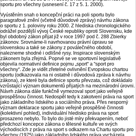
sportu pro všechny (usnesení č. 17 z 5. 1. 2000).
Vyústěním snah o koncepční práci na poli sportu bylo
paragrafové znění (včetně důvodové zprávy) návrhu zákona
o sportu z 1. poloviny roku 2000. Z hlediska chronologického
odrážel pozdější vývoj České republiky oproti Slovensku, kde
byl obdobný zákon přijat již v roce 1997 pod č. 288 Zbierky
zákonov. Srovnáme-li navrhovanou právní úpravu se
slovenskou a také se zákony z poválečného období,
nalezneme shodné i odlišné rysy. Inspirace slovenským
zákonem byla zřejmá. Poprvé se ve sportovní legislativě
objevila normativní definice pojmu „sport“ a “sport pro
všechny“. Zde je vidět zřetelné ovlivnění Evropskou chartou
sportu (odkazovala na ni ostatně i důvodová zpráva k návrhu
zákona), ze které byla definice sportu převzata, což dokládalo
vzrůstající význam dokumentů přijatých na mezinárodní úrovni.
Návrh zákona dále funkčně vymezoval sport jako veřejně
prospěšnou činnost. Nedospěl tedy k zakotvení práva na sport
jako základního lidského a sociálního práva. Přes nesporný
význam deklarace sportu jako veřejně prospěšné činnosti
(kolektivní pohled), individuální hledisko práva na sport
prosazeno nebylo. To bylo do jisté míry překvapením, neboť
předchozí koncepce zákona o tělesné kultuře ve svých
východiscích z práva na sport s odkazem na Chartu sportu pro
všechny (1975) jako základního lidského práva vycházela.