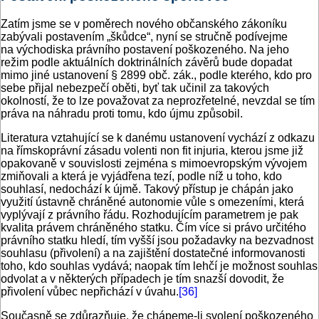
Zatím jsme se v poměrech nového občanského zákoníku
zabývali postavením „škůdce“, nyní se stručně podívejme
na východiska právního postavení poškozeného. Na jeho
režim podle aktuálních doktrinálních závěrů bude dopadat
mimo jiné ustanovení § 2899 obč. zák., podle kterého, kdo pro
sebe přijal nebezpečí oběti, byť tak učinil za takových
okolností, že to lze považovat za neprozřetelné, nevzdal se tím
práva na náhradu proti tomu, kdo újmu způsobil.
Literatura vztahující se k danému ustanovení vychází z odkazu
na římskoprávní zásadu volenti non fit injuria, kterou jsme již
opakovaně v souvislosti zejména s mimoevropským vývojem
zmiňovali a která je vyjádřena tezí, podle níž u toho, kdo
souhlasí, nedochází k újmě. Takový přístup je chápán jako
využití ústavně chráněné autonomie vůle s omezeními, která
vyplývají z právního řádu. Rozhodujícím parametrem je pak
kvalita právem chráněného statku. Čím více si právo určitého
právního statku hledí, tím vyšší jsou požadavky na bezvadnost
souhlasu (přivolení) a na zajištění dostatečné informovanosti
toho, kdo souhlas vydává; naopak tím lehčí je možnost souhlas
odvolat a v některých případech je tím snazší dovodit, že
přivolení vůbec nepřichází v úvahu.
[36]
Současně se zdůrazňuje, že chápeme-li svolení poškozeného