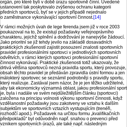
orgán, pro které byli v době úrazu sportovně činní. Uvedené
ustanovení tak poskytovalo zvýšenou ochranu kategorii
předních sportovců, byť se v jejich případě nejednalo
o zaměstnance vykonávající sportovní činnost.
[14]
V rámci možných úvah de lege ferenda jsem již v roce 2003
poukazoval na to, že existují požadavky veřejnoprávního
charakteru, jejichž splnění a dodržování je nanejvýše žádoucí.
Jako prioritní se již tehdy jevilo na základě dosavadních
praktických zkušeností zajistit posouzení znalosti sportovních
pravidel profesionálními sportovci v jednotlivých sportovních
odvětvích, v rámci kterých sportovci profesionální sportovní
činnost vykonávají. Praktické zkušenosti totiž ukazovaly, že
drtivá většina sportovců nezná pravidla sportu, který provozuje,
obsah těchto pravidel je předáván zpravidla ústní formou a jen
málokterý sportovec se seznámil podrobněji s pravidly sportu,
který realizuje. Zastával jsem názor, že je jen těžko udržitelné,
aby tak ekonomicky významná oblast, jakou profesionální sport
je, byla i nadále ve svém nejdůležitějším článku (sportovci)
založena na principu volnosti výkonu sportovní činnosti, když
vzdělanostní požadavky jsou zakotveny ve vztahu k dalším
subjektům ve sportovních vztazích vystupujícím (trenéři,
rozhodčí apod.). Požadavek na určitou formu „kvalifikačních
předpokladů“ byl odůvodněn např. snahou o prevenci před
vznikem sportovních úrazů, ale také např. následným