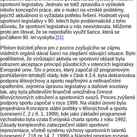
sportovní legislativy. Jednalo se totiž zpravidla o výsledek
nikoliv koncepční práce, ale o reakci na vzniklé problémy,
jejichž aktuálnost si vyžádala potřebu řešení. Hodnotit vývoj
sportovní legislativy v 90. letech bylo problematické z toho
důvodu, že sportovní legislativa u nás neexistovala. Můžeme
proto jen litovat, že se nepodařilo využít šance, která se
počátkem 90. let vyskytla.
[11]
Přelom tisíciletí přece jen z pozice zvyšujícího se zájmu
vládních orgánů dával šanci na zlepšení stávající situace. Bylo
potěšitelné, že vzrůstající aktivita ve sportovní oblasti byla
odrazem akceptace principů působících v intencích legislativy
Evropské unie. Šlo o proces, který započal již programovým
prohlášením tehdejší vlády, kde v části 4.3.4. byla deklarována
podpora tělovýchovy a sportu nepřímými a nefinančními
opatřeními, zejména úpravou legislativy a daňové soustavy
tak, aby byla především finančně umožněna činnost
tělovýchovných sdružení a sportovních svazů. Proces zvýšené
podpory sportu započal v roce 1999. Na vládní úrovni byla
projednána Koncepce státní politiky v tělovýchově a sportu
(usnesení č. 2 z 6. 1. 1999), kde jako základní programové
východisko byla vzata Evropská charta sportu z roku 1992,
Zásady komplexního zabezpečení státní sportovní
reprezentace, včetně systému výchovy sportovních talentů
(usnesení č. 718 ze 14. 7. 1999) a Národní program rozvoje