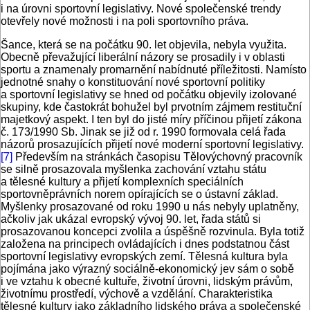
i na úrovni sportovní legislativy. Nové společenské trendy
otevřely nové možnosti i na poli sportovního práva.
Šance, která se na počátku 90. let objevila, nebyla využita.
Obecně převažující liberální názory se prosadily i v oblasti
sportu a znamenaly promarnění nabídnuté příležitosti. Namísto
jednotné snahy o konstituování nové sportovní politiky
a sportovní legislativy se hned od počátku objevily izolované
skupiny, kde častokrát bohužel byl prvotním zájmem restituční
majetkový aspekt. I ten byl do jisté míry příčinou přijetí zákona
č. 173/1990 Sb. Jinak se již od r. 1990 formovala celá řada
názorů prosazujících přijetí nové moderní sportovní legislativy.
[7]
Především na stránkách časopisu Tělovýchovný pracovník
se silně prosazovala myšlenka zachování vztahu státu
a tělesné kultury a přijetí komplexních speciálních
sportovněprávních norem opírajících se o ústavní základ.
Myšlenky prosazované od roku 1990 u nás nebyly uplatněny,
ačkoliv jak ukázal evropský vývoj 90. let, řada států si
prosazovanou koncepci zvolila a úspěšně rozvinula. Byla totiž
založena na principech ovládajících i dnes podstatnou část
sportovní legislativy evropských zemí. Tělesná kultura byla
pojímána jako výrazný sociálně-ekonomický jev sám o sobě
i ve vztahu k obecné kultuře, životní úrovni, lidským právům,
životnímu prostředí, výchově a vzdělání. Charakteristika
tělesné kultury jako základního lidského práva a společenské