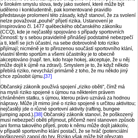
v širokém smyslu slova, tedy jako svolení, které může být
uděleno i konkludentně, pak komentované pravidlo
představuje prolomení této zásady, když stanoví, že za svolení
nelze považovat „pouhé“ přijetí rizika. Ustanovení je
inspirováno čl. 1477 québeckého občanského zákoníku
(CCQ), kde je nejčastěji spojováno s případy sportovních
činností: ty s sebou pravidelně přinášejí podstatné nebezpečí
a ti, kteří se jich účastní, na sebe dobrovolně toto riziko
přijímají; nicméně je to přirozenou součástí sportovního klání,
vlastní těmto sportům a všemi účastníky je to obecně
akceptováno (např. ten, kdo hraje hokej, akceptuje, že u něj
může dojít k újmě na zdraví). Smyslem je to, že když někdo
přebírá riziko, nevychází primárně z toho, že mu někdo jiný
chce způsobit újmu.
[37]
Občanský zákoník používá spojení „riziko oběti“, čímž má
na mysli riziko spojené s újmou na některém právem
chráněném statku, s újmou, kterou právo uznává za hodnou
nápravy. Může jít mimo jiné o riziko spojené s určitou aktivitou;
nejčastěji jde o různé sportovní aktivity (rafting, bungee
jumping apod.).
[38]
Občanský zákoník stanoví, že poškozený
musí nebezpečí oběti přijmout, přičemž není stanoven způsob
ani forma takového přijetí, proto k němu může dojít jakkoliv,
v případě sportovního klání postačí, že se hráč (potenciální
poškozený) zapojí do hry. Riziko však může být převzato