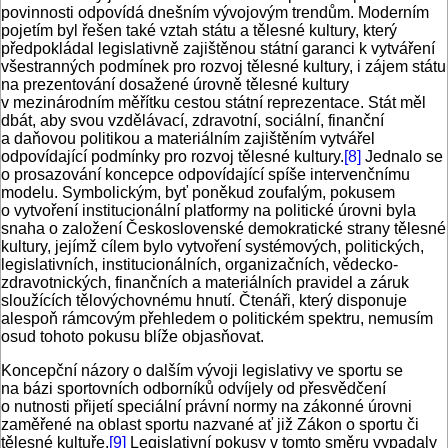
povinnosti odpovídá dnešním vývojovým trendům. Moderním
pojetím byl řešen také vztah státu a tělesné kultury, který
předpokládal legislativně zajištěnou státní garanci k vytváření
všestranných podmínek pro rozvoj tělesné kultury, i zájem státu
na prezentování dosažené úrovně tělesné kultury
v mezinárodním měřítku cestou státní reprezentace. Stát měl
dbát, aby svou vzdělávací, zdravotní, sociální, finanční
a daňovou politikou a materiálním zajištěním vytvářel
odpovídající podmínky pro rozvoj tělesné kultury.
[8]
Jednalo se
o prosazování koncepce odpovídající spíše intervenčnímu
modelu. Symbolickým, byť poněkud zoufalým, pokusem
o vytvoření institucionální platformy na politické úrovni byla
snaha o založení Československé demokratické strany tělesné
kultury, jejímž cílem bylo vytvoření systémových, politických,
legislativních, institucionálních, organizačních, vědecko-
zdravotnických, finančních a materiálních pravidel a záruk
sloužících tělovýchovnému hnutí. Čtenáři, který disponuje
alespoň rámcovým přehledem o politickém spektru, nemusím
osud tohoto pokusu blíže objasňovat.
Koncepční názory o dalším vývoji legislativy ve sportu se
na bázi sportovních odborníků odvíjely od přesvědčení
o nutnosti přijetí speciální právní normy na zákonné úrovni
zaměřené na oblast sportu nazvané ať již Zákon o sportu či
tělesné kultuře.
[9]
Legislativní pokusy v tomto směru vypadaly