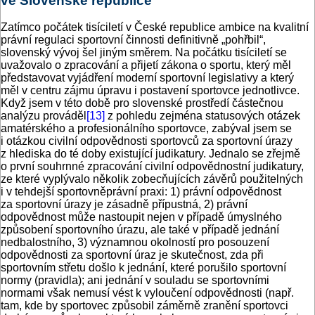
ve Slovenské republice
Zatímco počátek tisíciletí v České republice ambice na kvalitní
právní regulaci sportovní činnosti definitivně „pohřbil“,
slovenský vývoj šel jiným směrem. Na počátku tisíciletí se
uvažovalo o zpracování a přijetí zákona o sportu, který měl
představovat vyjádření moderní sportovní legislativy a který
měl v centru zájmu úpravu i postavení sportovce jednotlivce.
Když jsem v této době pro slovenské prostředí částečnou
analýzu prováděl
[13]
z pohledu zejména statusových otázek
amatérského a profesionálního sportovce, zabýval jsem se
i otázkou civilní odpovědnosti sportovců za sportovní úrazy
z hlediska do té doby existující judikatury. Jednalo se zřejmě
o první souhrnné zpracování civilní odpovědnostní judikatury,
ze které vyplývalo několik zobecňujících závěrů použitelných
i v tehdejší sportovněprávní praxi: 1) právní odpovědnost
za sportovní úrazy je zásadně přípustná, 2) právní
odpovědnost může nastoupit nejen v případě úmyslného
způsobení sportovního úrazu, ale také v případě jednání
nedbalostního, 3) významnou okolností pro posouzení
odpovědnosti za sportovní úraz je skutečnost, zda při
sportovním střetu došlo k jednání, které porušilo sportovní
normy (pravidla); ani jednání v souladu se sportovními
normami však nemusí vést k vyloučení odpovědnosti (např.
tam, kde by sportovec způsobil záměrně zranění sportovci