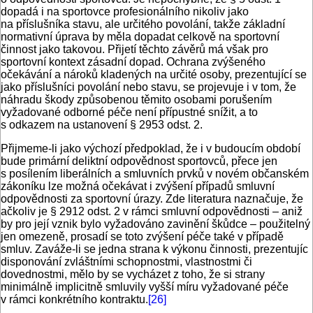
dopadá i na sportovce profesionálního nikoliv jako
na příslušníka stavu, ale určitého povolání, takže základní
normativní úprava by měla dopadat celkově na sportovní
činnost jako takovou. Přijetí těchto závěrů má však pro
sportovní kontext zásadní dopad. Ochrana zvýšeného
očekávání a nároků kladených na určité osoby, prezentující se
jako příslušníci povolání nebo stavu, se projevuje i v tom, že
náhradu škody způsobenou těmito osobami porušením
vyžadované odborné péče není přípustné snížit, a to
s odkazem na ustanovení § 2953 odst. 2.
Přijmeme-li jako výchozí předpoklad, že i v budoucím období
bude primární deliktní odpovědnost sportovců, přece jen
s posílením liberálních a smluvních prvků v novém občanském
zákoníku lze možná očekávat i zvýšení případů smluvní
odpovědnosti za sportovní úrazy. Zde literatura naznačuje, že
ačkoliv je § 2912 odst. 2 v rámci smluvní odpovědnosti – aniž
by pro její vznik bylo vyžadováno zavinění škůdce – použitelný
jen omezeně, prosadí se toto zvýšení péče také v případě
smluv. Zaváže-li se jedna strana k výkonu činnosti, prezentujíc
disponování zvláštními schopnostmi, vlastnostmi či
dovednostmi, mělo by se vycházet z toho, že si strany
minimálně implicitně smluvily vyšší míru vyžadované péče
v rámci konkrétního kontraktu.
[26]