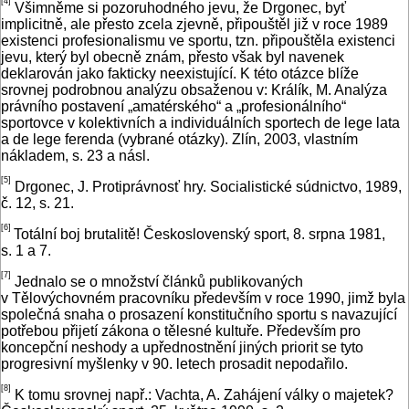
[4]
Všimněme si pozoruhodného jevu, že Drgonec, byť
implicitně, ale přesto zcela zjevně, připouštěl již v roce 1989
existenci profesionalismu ve sportu, tzn. připouštěla existenci
jevu, který byl obecně znám, přesto však byl navenek
deklarován jako fakticky neexistující. K této otázce blíže
srovnej podrobnou analýzu obsaženou v: Králík, M. Analýza
právního postavení „amatérského“ a „profesionálního“
sportovce v kolektivních a individuálních sportech de lege lata
a de lege ferenda (vybrané otázky). Zlín, 2003, vlastním
nákladem, s. 23 a násl.
[5]
Drgonec, J. Protiprávnosť hry. Socialistické súdnictvo, 1989,
č. 12, s. 21.
[6]
Totální boj brutalitě! Československý sport, 8. srpna 1981,
s. 1 a 7.
[7]
Jednalo se o množství článků publikovaných
v Tělovýchovném pracovníku především v roce 1990, jimž byla
společná snaha o prosazení konstitučního sportu s navazující
potřebou přijetí zákona o tělesné kultuře. Především pro
koncepční neshody a upřednostnění jiných priorit se tyto
progresivní myšlenky v 90. letech prosadit nepodařilo.
[8]
K tomu srovnej např.: Vachta, A. Zahájení války o majetek?