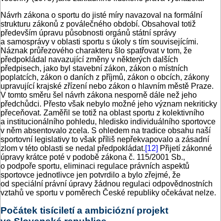
Návrh zákona o sportu do jisté míry navazoval na formální
strukturu zákonů z poválečného období. Obsahoval totiž
především úpravu působnosti orgánů státní správy
a samosprávy v oblasti sportu s úkoly s tím souvisejícími.
Náznak průřezového charakteru šlo spatřovat v tom, že
předpokládal navazující změny v některých dalších
předpisech, jako byl stavební zákon, zákon o místních
poplatcích, zákon o daních z příjmů, zákon o obcích, zákony
upravující krajské zřízení nebo zákon o hlavním městě Praze.
V tomto směru šel návrh zákona nesporně dále než jeho
předchůdci. Přesto však nebylo možné jeho význam nekriticky
přeceňovat. Zaměřil se totiž na oblast sportu z kolektivního
a institucionálního pohledu, hledisko individuálního sportovce
v něm absentovalo zcela. S ohledem na tradice obsahu naší
sportovní legislativy to však příliš nepřekvapovalo a zásadní
zlom v této oblasti se nedal předpokládat.
[12]
Přijetí zákonné
úpravy krátce poté v podobě zákona č. 115/2001 Sb.,
o podpoře sportu, eliminaci regulace právních aspektů
sportovce jednotlivce jen potvrdilo a bylo zřejmé, že
od speciální právní úpravy žádnou regulaci odpovědnostních
vztahů ve sportu v poměrech České republiky očekávat nelze.
Počátek tisíciletí a ambiciózní projekt