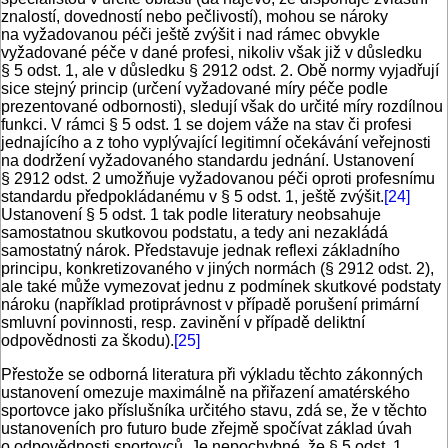
znalostí, dovedností nebo pečlivostí), mohou se nároky
na vyžadovanou péči ještě zvýšit i nad rámec obvykle
vyžadované péče v dané profesi, nikoliv však již v důsledku
§ 5 odst. 1, ale v důsledku § 2912 odst. 2. Obě normy vyjadřují
sice stejný princip (určení vyžadované míry péče podle
prezentované odbornosti), sledují však do určité míry rozdílnou
funkci. V rámci § 5 odst. 1 se dojem váže na stav či profesi
jednajícího a z toho vyplývající legitimní očekávání veřejnosti
na dodržení vyžadovaného standardu jednání. Ustanovení
§ 2912 odst. 2 umožňuje vyžadovanou péči oproti profesnímu
standardu předpokládanému v § 5 odst. 1, ještě zvýšit.
[24]
Ustanovení § 5 odst. 1 tak podle literatury neobsahuje
samostatnou skutkovou podstatu, a tedy ani nezakládá
samostatný nárok. Představuje jednak reflexi základního
principu, konkretizovaného v jiných normách (§ 2912 odst. 2),
ale také může vymezovat jednu z podmínek skutkové podstaty
nároku (například protiprávnost v případě porušení primární
smluvní povinnosti, resp. zavinění v případě deliktní
odpovědnosti za škodu).
[25]
Přestože se odborná literatura při výkladu těchto zákonných
ustanovení omezuje maximálně na přiřazení amatérského
sportovce jako příslušníka určitého stavu, zdá se, že v těchto
ustanoveních pro futuro bude zřejmě spočívat základ úvah
o odpovědnosti sportovců. Je nepochybné, že § 5 odst. 1