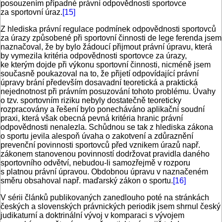
posouzením případné právní odpovědnosti sportovce
za sportovní úraz.
[15]
Z hlediska právní regulace podmínek odpovědnosti sportovců
za úrazy způsobené při sportovní činnosti de lege ferenda jsem
naznačoval, že by bylo žádoucí přijmout právní úpravu, která
by vymezila kritéria odpovědnosti sportovce za úrazy,
ke kterým dojde při výkonu sportovní činnosti, nicméně jsem
současně poukazoval na to, že přijetí odpovídající právní
úpravy brání především dosavadní teoretická a praktická
nejednotnost při právním posuzování tohoto problému. Úvahy
o tzv. sportovním riziku nebyly dostatečně teoreticky
rozpracovány a řešení bylo ponecháváno aplikační soudní
praxi, která však obecná pevná kritéria hranic právní
odpovědnosti nenalezla. Schůdnou se tak z hlediska zákona
o sportu jevila alespoň úvaha o zakotvení a zdůraznění
prevenční povinnosti sportovců před vznikem úrazů např.
zákonem stanovenou povinností dodržovat pravidla daného
sportovního odvětví, nebudou-li samozřejmě v rozporu
s platnou právní úpravou. Obdobnou úpravu v naznačeném
směru obsahoval např. maďarský zákon o sportu.
[16]
V sérii článků publikovaných zanedlouho poté na stránkách
českých a slovenských právnických periodik jsem shrnul český
judikaturní a doktrinální vývoj v komparaci s vývojem