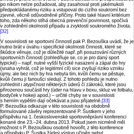
po nikom nelze požadovat, aby zasahoval proti jakémukoli
předpokládanému riziku a vstupoval do cizího soukromí bez
zjevné, věcně odůvodněné příčiny. Proto také hlavní kritérium
toho, zda někoho stíhá obecná prevenční povinnost, spočívá
v zohlednění okolností případu a zvyklostí soukromého života.
[32]
V souvislosti se sportovní činností pak P. Bezouška uvádí, že je
nutno brát v úvahu i specifické okolnosti činnosti, které se
škůdce věnuje, což je důležité např. při posuzování různých
sportovních činností (zohledňuje se, co je pro daný sport
typické) – např. nutné vyšší fyzické nasazení a zápal do hry
(snaha vyhrát, což je legitimní cíl) sice zvyšují riziko vzniku
újmy, ale bez nich by hra nebyla tím, kvůli čemu se pěstuje,
kvůli čemu ji fanoušci sledují. Z tohoto pohledu je nutno
zohlednit i atypičnost některých úderů či zákroků, které jsou
přirozenou součástí hry (úder na hlavu v boxu, skluz ve fotbalu,
bodyček v hokeji apod.) – určité chyby se v souvislosti
s herním vypětím dají očekávat a jsou přijatelné.
[33]
P. Bezouška odkazuje v této souvislosti na obdobně
formulované závěry reprezentované P. Šustkem v jeho
příspěvku na 1. československé sportovněprávní konferenci
konané dne 23.–24. dubna 2013. Pokud jsem nicméně měl
možnost s P. Bezouškou osobně hovořit, z této konference
a příspěvku P. Šustka žádný výstup učiněn nebyl.