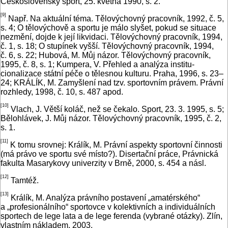
Československý sport, 25. května 1990, s. 2.
[9]
Např. Na aktuální téma. Tělovýchovný pracovník, 1992, č. 5,
s. 4; O tělovýchově a sportu je málo slyšet, pokud se situace
nezmění, dojde k její likvidaci. Tělovýchovný pracovník, 1994,
č. 1, s. 18; O stupínek vyšší. Tělovýchovný pracovník, 1994,
č. 6, s. 22; Hubová, M. Můj názor. Tělovýchovný pracovník,
1995, č. 8, s. 1; Kumpera, V. Přehled a analýza institu­
cionalizace státní péče o tělesnou kulturu. Praha, 1996, s. 23–
24; KRÁLÍK, M. Zamyšlení nad tzv. sportovním právem. Právní
rozhledy, 1998, č. 10, s. 487 apod.
[10]
Vlach, J. Větší koláč, než se čekalo. Sport, 23. 3. 1995, s. 5;
Bělohlávek, J. Můj názor. Tělovýchovný pracovník, 1995, č. 2,
s. 1.
[11]
K tomu srovnej: Králík, M. Právní aspekty sportovní činnosti
(má právo ve sportu své místo?). Disertační práce, Právnická
fakulta Masarykovy univerzity v Brně, 2000, s. 454 a násl.
[12]
Tamtéž.
[13]
Králík, M. Analýza právního postavení „amatérského“
a „profesionálního“ sportovce v kolektivních a individuálních
sportech de lege lata a de lege ferenda (vybrané otázky). Zlín,
vlastním nákladem, 2003.