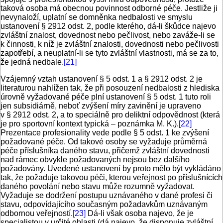
taková osoba má obecnou povinnost odborné péče. Jestliže ji
nevynaloží, uplatní se domněnka nedbalosti ve smyslu
ustanovení § 2912 odst. 2, podle kterého, dá-li škůdce najevo
zvláštní znalost, dovednost nebo pečlivost, nebo zaváže-li se
k činnosti, k níž je zvláštní znalosti, dovednosti nebo pečlivosti
zapotřebí, a neuplatní-li se tyto zvláštní vlastnosti, má se za to,
že jedná nedbale.
[21]
Vzájemný vztah ustanovení § 5 odst. 1 a § 2912 odst. 2 je
literaturou nahlížen tak, že při posouzení nedbalosti z hlediska
úrovně vyžadované péče plní ustanovení § 5 odst. 1 tuto roli
jen subsidiárně, neboť zvýšení míry zavinění je upraveno
v § 2912 odst. 2, a to speciálně pro deliktní odpovědnost (která
je pro sportovní kontext typická – poznámka M. K.).
[22]
Prezentace profesionality vede podle § 5 odst. 1 ke zvýšení
požadované péče. Od takové osoby se vyžaduje průměrná
péče příslušníka daného stavu, přičemž zvláštní dovednosti
nad rámec obvykle požadovaných nejsou bez dalšího
požadovány. Uvedené ustanovení by proto mělo být vykládáno
tak, že požaduje takovou péči, kterou veřejnost po příslušnících
daného povolání nebo stavu může rozumně vyžadovat.
Vyžaduje se dodržení postupu uznávaného v dané profesi či
stavu, odpovídajícího současným požadavkům uznávaným
odbornou veřejností.
[23]
Dá-li však osoba najevo, že je
specialistou v určité oblasti (dá najevo, že disponuje zvláštní