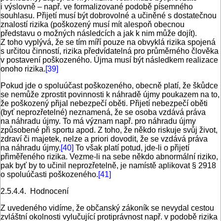
i výslovně – např. ve formalizované podobě písemného
souhlasu. Přijetí musí být dobrovolné a učiněné s dostatečnou
znalostí rizika (poškozený musí mít alespoň obecnou
představu o možných následcích a jak k nim může dojít).
Z toho vyplývá, že se tím míří pouze na obvyklá rizika spojená
s určitou činností, rizika předvídatelná pro průměrného člověka
v postavení poškozeného. Újma musí být následkem realizace
onoho rizika.
[39]
Pokud jde o spoluúčast poškozeného, obecně platí, že škůdce
se nemůže zprostit povinnosti k náhradě újmy poukazem na to,
že poškozený přijal nebezpečí oběti. Přijetí nebezpečí oběti
(byť neprozřetelné) neznamená, že se osoba vzdává práva
na náhradu újmy. To má význam např. pro náhradu újmy
způsobené při sportu apod. Z toho, že někdo riskuje svůj život,
zdraví či majetek, nelze a priori dovodit, že se vzdává práva
na náhradu újmy.
[40]
To však platí potud, jde-li o přijetí
přiměřeného rizika. Vezme-li na sebe někdo abnormální riziko,
pak byť by to učinil neprozřetelně, je namístě aplikovat § 2918
o spoluúčasti poškozeného.
[41]
2.5.4.4. Hodnocení
Z uvedeného vidíme, že občanský zákoník se nevydal cestou
zvláštní okolnosti vylučující protiprávnost např. v podobě rizika