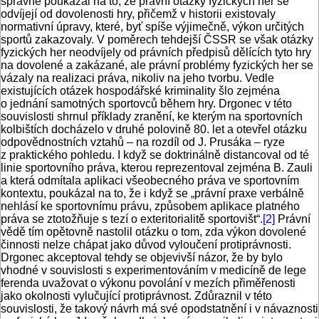
správně poukázal na to, že právní otázky fyzických her se
odvíjejí od dovolenosti hry, přičemž v historii existovaly
normativní úpravy, které, byť spíše výjimečně, výkon určitých
sportů zakazovaly. V poměrech tehdejší ČSSR se však otázky
fyzických her neodvíjely od právních předpisů dělících tyto hry
na dovolené a zakázané, ale právní problémy fyzických her se
vázaly na realizaci práva, nikoliv na jeho tvorbu. Vedle
existujících otázek hospodářské kriminality šlo zejména
o jednání samotných sportovců během hry. Drgonec v této
souvislosti shrnul příklady zranění, ke kterým na sportovních
kolbištích docházelo v druhé polovině 80. let a otevřel otázku
odpovědnostních vztahů – na rozdíl od J. Prusáka – ryze
z praktického pohledu. I když se doktrinálně distancoval od té
linie sportovního práva, kterou reprezentoval zejména B. Zauli
a která odmítala aplikaci všeobecného práva ve sportovním
kontextu, poukázal na to, že i když se „právní praxe verbálně
nehlásí ke sportovnímu právu, způsobem aplikace platného
práva se ztotožňuje s tezí o exteritorialitě sportovišt“.
[2]
Právní
vědě tím opětovně nastolil otázku o tom, zda výkon dovolené
činnosti nelze chápat jako důvod vyloučení protiprávnosti.
Drgonec akceptoval tehdy se objevivší názor, že by bylo
vhodné v souvislosti s experimentováním v medicíně de lege
ferenda uvažovat o výkonu povolání v mezích přiměřenosti
jako okolnosti vylučující protiprávnost. Zdůraznil v této
souvislosti, že takový návrh má své opodstatnění i v návaznosti