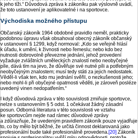
k jeho tíži.“ Důvodová zpráva k zákoníku pak výslovně uvádí,
že toto ustanovení je aplikovatelné i na sportovce.
Východiska možného přístupu
Občanský zákoník 1964 obdobné pravidlo neměl, prakticky
podobnou úpravu však obsahoval obecný zákoník občanský
v ustanovení § 1299, když normoval: „Kdo se veřejně hlásí
k úřadu, k umění, k živnosti nebo řemeslu; nebo kdo bez
nutnosti dobrovolně převezme jednání, jehož provedení
vyžaduje zvláštních uměleckých znalostí nebo neobyčejné
píle, dává tím na jevo, že důvěřuje své nutné píli a potřebným
neobyčejným znalostem; musí tedy státi za jejich nedostatek.
Věděl-li však ten, kdo mu jednání svěřil, o nezkušenosti jeho;
nebo mohl-li při obyčejné opatrnosti věděti, je zároveň posléze
uvedený vinen nedopatřením.“
I když důvodová zpráva v této souvislosti zmiňuje sportovce,
nelze s ustanovením § 5 odst. 1 očekávat žádný zásadní
posun. Odborná literatura v této souvislosti ve vztahu
ke sportovcům nejde nad rámec důvodové zprávy
a zdůrazňuje, že uvedeným pravidlem zákoník pouze vyjadřuje
to, co by mělo být běžné, že určitá činnost deklarovaná jako
profesionální bude také profesionálně provedena.
[20]
Zákoník
spojuje s profesionalitou vyšší míru odpovědnosti, protože