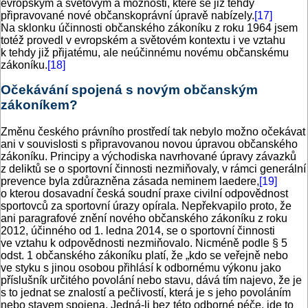
evropským a světovým a možnosti, které se již tehdy
připravované nové občanskoprávní úpravě nabízely.
[17]
Na sklonku účinnosti občanského zákoníku z roku 1964 jsem
totéž provedl v evropském a světovém kontextu i ve vztahu
k tehdy již přijatému, ale neúčinnému novému občanskému
zákoníku.
[18]
Očekávání spojená s novým občanským
zákoníkem?
Změnu českého právního prostředí tak nebylo možno očekávat
ani v souvislosti s připravovanou novou úpravou občanského
zákoníku. Principy a východiska navrhované úpravy závazků
z deliktů se o sportovní činnosti nezmiňovaly, v rámci generální
prevence byla zdůrazněna zásada neminem laedere,
[19]
o kterou dosavadní česká soudní praxe civilní odpovědnost
sportovců za sportovní úrazy opírala. Nepřekvapilo proto, že
ani paragrafové znění nového občanského zákoníku z roku
2012, účinného od 1. ledna 2014, se o sportovní činnosti
ve vztahu k odpovědnosti nezmiňovalo. Nicméně podle § 5
odst. 1 občanského zákoníku platí, že „kdo se veřejně nebo
ve styku s jinou osobou přihlásí k odbornému výkonu jako
příslušník určitého povolání nebo stavu, dává tím najevo, že je
s to jednat se znalostí a pečlivostí, která je s jeho povoláním
nebo stavem spojena. Jedná-li bez této odborné péče, jde to