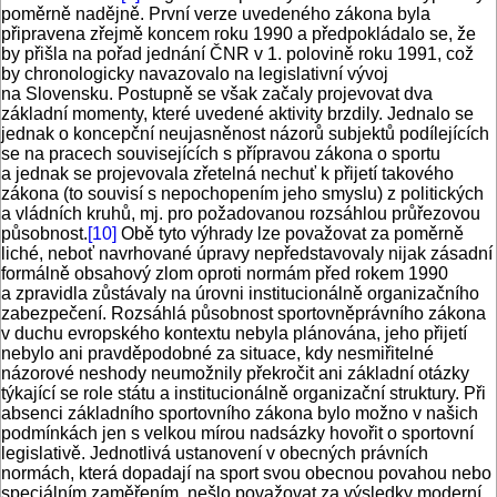
poměrně nadějně. První verze uvedeného zákona byla
připravena zřejmě koncem roku 1990 a předpokládalo se, že
by přišla na pořad jednání ČNR v 1. polovině roku 1991, což
by chronologicky navazovalo na legislativní vývoj
na Slovensku. Postupně se však začaly projevovat dva
základní momenty, které uvedené aktivity brzdily. Jednalo se
jednak o koncepční neujasněnost názorů subjektů podílejících
se na pracech souvisejících s přípravou zákona o sportu
a jednak se projevovala zřetelná nechuť k přijetí takového
zákona (to souvisí s nepochopením jeho smyslu) z politických
a vládních kruhů, mj. pro požadovanou rozsáhlou průřezovou
působnost.
[10]
Obě tyto výhrady lze považovat za poměrně
liché, neboť navrhované úpravy nepředstavovaly nijak zásadní
formálně obsahový zlom oproti normám před rokem 1990
a zpravidla zůstávaly na úrovni institucionálně organizačního
zabezpečení. Rozsáhlá působnost sportovněprávního zákona
v duchu evropského kontextu nebyla plánována, jeho přijetí
nebylo ani pravděpodobné za situace, kdy nesmiřitelné
názorové neshody neumožnily překročit ani základní otázky
týkající se role státu a institucionálně organizační struktury. Při
absenci základního sportovního zákona bylo možno v našich
podmínkách jen s velkou mírou nadsázky hovořit o sportovní
legislativě. Jednotlivá ustanovení v obecných právních
normách, která dopadají na sport svou obecnou povahou nebo
speciálním zaměřením, nešlo považovat za výsledky moderní