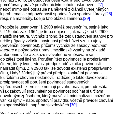
vychází z toho, že odpovědnostní vztahy sportovců budou
poměřovány právě prostřednictvím tohoto ustanovení,
[27]
neboť mimo jiné odkazuje na některé z článků uveřejněných
k problematice odpovědnosti sportovců za sportovní úrazy,
[28]
resp. na materiály, kde je tato otázka zmíněna.
[29]
Protože je ustanovení § 2900 taktéž prevenčním, stejně jako
§ 415 obč. zák. 1964, je třeba objasnit, jak na výklad § 2900
nahlíží literatura. Vychází z toho, že toto ustanovení stanoví pro
určité případy zvláštní povinnost předcházet vzniku újmy
(prevenční povinnost), přičemž vychází ze zásady
neminem
laedere
a požadavku upravit mezilidské vztahy na základě
autonomie vůle a zákazu svévolného vměšování se
do záležitostí jiného. Porušení této povinnosti je protiprávním
činem, který tvoří jeden z předpokladů vzniku povinnosti
nahradit újmu. Z § 2900 tak lze dovodit existenci protiprávního
činu, i když žádný jiný právní předpis konkrétní povinnost
k určitému chování nestanoví. Tradičně je takto dovozována
protiprávnost při porušení povinností stanovených
v předpisech, které sice nemají povahu právní, pro adresáta
však zakotvují srozumitelnou povinnost počínat si určitým
dovoleným způsobem, který má vést k minimalizaci možného
vzniku újmy – např. sportovní pravidla, včetně pravidel chování
na sportovištích, např. na sjezdovkách.
[30]
Současně se zdůrazňuje, že toto ustanovení navazuje