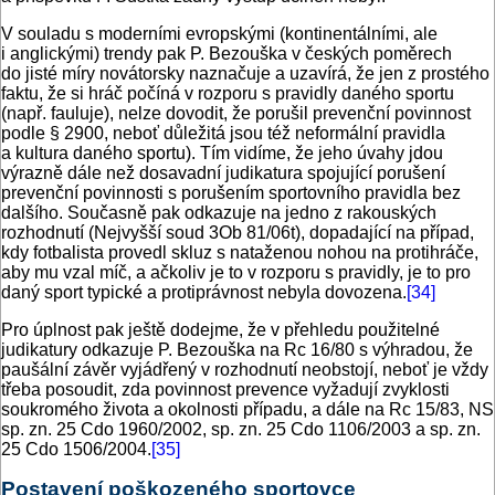
V souladu s moderními evropskými (kontinentálními, ale
i anglickými) trendy pak P. Bezouška v českých poměrech
do jisté míry novátorsky naznačuje a uzavírá, že jen z prostého
faktu, že si hráč počíná v rozporu s pravidly daného sportu
(např. fauluje), nelze dovodit, že porušil prevenční povinnost
podle § 2900, neboť důležitá jsou též neformální pravidla
a kultura daného sportu). Tím vidíme, že jeho úvahy jdou
výrazně dále než dosavadní judikatura spojující porušení
prevenční povinnosti s porušením sportovního pravidla bez
dalšího. Současně pak odkazuje na jedno z rakouských
rozhodnutí (Nejvyšší soud 3Ob 81/06t), dopadající na případ,
kdy fotbalista provedl skluz s nataženou nohou na protihráče,
aby mu vzal míč, a ačkoliv je to v rozporu s pravidly, je to pro
daný sport typické a protiprávnost nebyla dovozena.
[34]
Pro úplnost pak ještě dodejme, že v přehledu použitelné
judikatury odkazuje P. Bezouška na Rc 16/80 s výhradou, že
paušální závěr vyjádřený v rozhodnutí neobstojí, neboť je vždy
třeba posoudit, zda povinnost prevence vyžadují zvyklosti
soukromého života a okolnosti případu, a dále na Rc 15/83, NS
sp. zn. 25 Cdo 1960/2002, sp. zn. 25 Cdo 1106/2003 a sp. zn.
25 Cdo 1506/2004.
[35]
Postavení poškozeného sportovce