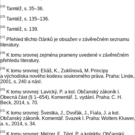
[14]
Tamtéž, s. 35–36.
[15]
Tamtéž, s. 135–136.
[16]
Tamtéž, s. 139.
[17]
Přehled těchto článků je obsažen v závěrečném seznamu
literatury.
[18]
K tomu srovnej zejména prameny uvedené v závěrečném
přehledu literatury.
[19]
K tomu srovnej: Eliáš, K., Zuklínová, M. Principy
a východiska nového kodexu soukromého práva. Praha: Linde,
2001, s. 240 a násl.
[20]
K tomu srovnej: Lavický, P. a kol. Občanský zákoník I.
Obecná část (§ 1–654). Komentář. 1. vydání. Praha: C. H.
Beck, 2014, s. 70.
[21]
K tomu srovnej: Švestka, J., Dvořák, J., Fiala, J. a kol.
Občanský zákoník. Komentář. Svazek I. Praha: Wolters Kluwer,
a. s., 2014, s. 34.
[22]
K tomu srovnej: Melzer, F., Tégl, P. a kolektiv. Občanský