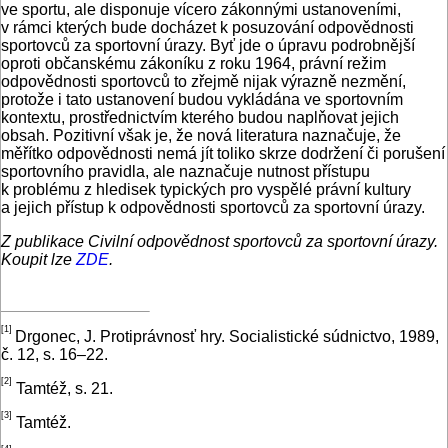
ve sportu, ale disponuje vícero zákonnými ustanoveními,
v rámci kterých bude docházet k posuzování odpovědnosti
sportovců za sportovní úrazy. Byť jde o úpravu podrobnější
oproti občanskému zákoníku z roku 1964, právní režim
odpovědnosti sportovců to zřejmě nijak výrazně nezmění,
protože i tato ustanovení budou vykládána ve sportovním
kontextu, prostřednictvím kterého budou naplňovat jejich
obsah. Pozitivní však je, že nová literatura naznačuje, že
měřítko odpovědnosti nemá jít toliko skrze dodržení či porušení
sportovního pravidla, ale naznačuje nutnost přístupu
k problému z hledisek typických pro vyspělé právní kultury
a jejich přístup k odpovědnosti sportovců za sportovní úrazy.
Z publikace Civilní odpovědnost sportovců za sportovní úrazy.
Koupit lze
ZDE
.
[1]
Drgonec, J. Protiprávnosť hry. Socialistické súdnictvo, 1989,
č. 12, s. 16–22.
[2]
Tamtéž, s. 21.
[3]
Tamtéž.