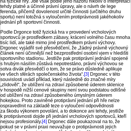
na fyzické hry. Jde však podle jeho názoru nikoliv o interpretaci
tehdy platné a účinné právní úpravy, ale o návrh de lege
ferenda, přičemž dovolenost určité činnosti (určitého druhu
sportu) není totožná s vyloučením protiprávnosti jakéhokoliv
jednání při sportovní činnosti.
Podle Drgonce totiž fyzická hra v provedení vrcholových
sportovců je prostředkem zábavy, krácení volného času mnoha
tisíc lidí, ale také mimo jiné prostředkem právní výchovy.
Drgonec vyjádřil své přesvědčení, že „žádný právně výchovný
článek není účinnější než bezprostřední osobní vjem v hledišti
sportovního stadionu. Jestliže pak protiprávní jednání spojené
s hrubým násilím zůstává nepotrestáno, právní výchovou se
sotva divák přesvědčí o tom, že se právo důsledně aplikuje
ve všech sférách společenského života“.
[3]
Drgonec v této
souvislosti uvádí příklad, který následně do značné míry
„zlidověl“, že ublížení na zdraví způsobené úderem sklenice
v hospodě nižší cenové skupiny není svou podstatou odlišné
od ublížení na zdraví způsobeného úmyslným úderem
hokejkou. Proto zaviněné protiprávní jednání při hře nelze
ospravedlnit na základě teze o vyloučení odpovědnosti
za škodu výkonem povolání, a to dokonce ani tehdy, jestliže
k protiprávnosti dojde při jednání vrcholových sportovců, kteří
nejsou profesionály.
[4]
Drgonec dále poukazoval na to, že
pokud se v právní praxi neuvažuje o protiprávnosti jejich