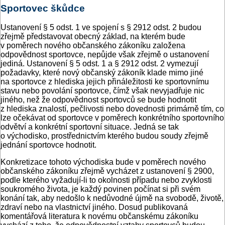
Sportovec škůdce
Ustanovení § 5 odst. 1 ve spojení s § 2912 odst. 2 budou
zřejmě představovat obecný základ, na kterém bude
v poměrech nového občanského zákoníku založena
odpovědnost sportovce, nepůjde však zřejmě o ustanovení
jediná. Ustanovení § 5 odst. 1 a § 2912 odst. 2 vymezují
požadavky, které nový občanský zákoník klade mimo jiné
na sportovce z hlediska jejich přináležitosti ke sportovnímu
stavu nebo povolání sportovce, čímž však nevyjadřuje nic
jiného, než že odpovědnost sportovců se bude hodnotit
z hlediska znalostí, pečlivosti nebo dovednosti primárně tím, co
lze očekávat od sportovce v poměrech konkrétního sportovního
odvětví a konkrétní sportovní situace. Jedná se tak
o východisko, prostřednictvím kterého budou soudy zřejmě
jednání sportovce hodnotit.
Konkretizace tohoto východiska bude v poměrech nového
občanského zákoníku zřejmě vycházet z ustanovení § 2900,
podle kterého vyžadují-li to okolnosti případu nebo zvyklosti
soukromého života, je každý povinen počínat si při svém
konání tak, aby nedošlo k nedůvodné újmě na svobodě, životě,
zdraví nebo na vlastnictví jiného. Dosud publikovaná
komentářová literatura k novému občanskému zákoníku