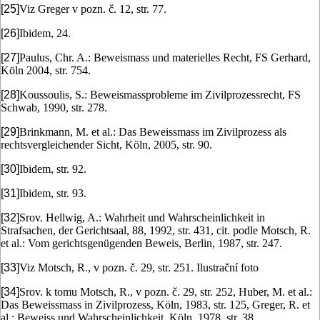
[25]
Viz Greger v pozn. č. 12, str. 77.
[26]
Ibidem, 24.
[27]
Paulus, Chr. A.: Beweismass und materielles Recht, FS Gerhard,
Köln 2004, str. 754.
[28]
Koussoulis, S.: Beweismassprobleme im Zivilprozessrecht, FS
Schwab, 1990, str. 278.
[29]
Brinkmann, M. et al.: Das Beweissmass im Zivilprozess als
rechtsvergleichender Sicht, Köln, 2005, str. 90.
[30]
Ibidem, str. 92.
[31]
Ibidem, str. 93.
[32]
Srov. Hellwig, A.: Wahrheit und Wahrscheinlichkeit in
Strafsachen, der Gerichtsaal, 88, 1992, str. 431, cit. podle Motsch, R.
et al.: Vom gerichtsgenügenden Beweis, Berlin, 1987, str. 247.
[33]
Viz Motsch, R., v pozn. č. 29, str. 251. Ilustrační foto
[34]
Srov. k tomu Motsch, R., v pozn. č. 29, str. 252, Huber, M. et al.:
Das Beweissmass in Zivilprozess, Köln, 1983, str. 125, Greger, R. et
al.: Beweiss und Wahrscheinlichkeit, Köln, 1978, str. 38.