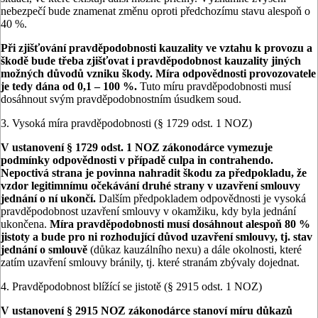
nebezpečí bude znamenat změnu oproti předchozímu stavu alespoň o
40 %.
Při zjišťování pravděpodobnosti kauzality ve vztahu k provozu a
škodě bude třeba zjišťovat i pravděpodobnost kauzality jiných
možných důvodů vzniku škody. Míra odpovědnosti provozovatele
je tedy dána od 0,1 – 100 %.
Tuto míru pravděpodobnosti musí
dosáhnout svým pravděpodobnostním úsudkem soud.
3. Vysoká míra pravděpodobnosti (§ 1729 odst. 1 NOZ)
V ustanovení § 1729 odst. 1 NOZ zákonodárce vymezuje
podmínky odpovědnosti v případě culpa in contrahendo.
Nepoctivá strana je povinna nahradit škodu za předpokladu, že
vzdor legitimnímu očekávání druhé strany v uzavření smlouvy
jednání o ní ukončí.
Dalším předpokladem odpovědnosti je vysoká
pravděpodobnost uzavření smlouvy v okamžiku, kdy byla jednání
ukončena.
Míra pravděpodobnosti musí dosáhnout alespoň 80 %
jistoty a bude pro ni rozhodující důvod uzavření smlouvy, tj. stav
jednání o smlouvě
(důkaz kauzálního nexu) a dále okolnosti, které
zatím uzavření smlouvy bránily, tj. které stranám zbývaly dojednat.
4. Pravděpodobnost blížící se jistotě (§ 2915 odst. 1 NOZ)
V ustanovení § 2915 NOZ zákonodárce stanoví míru důkazů