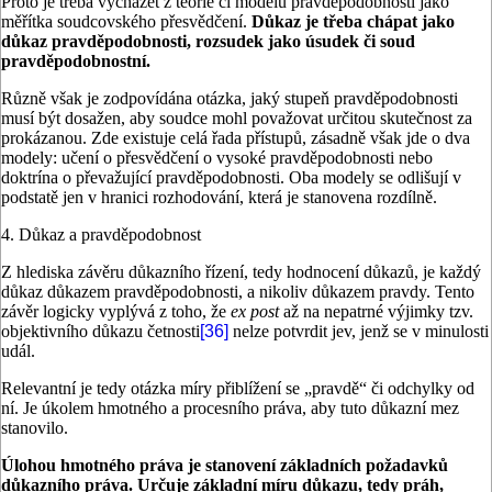
Proto je třeba vycházet z teorie či modelu pravděpodobnosti jako
měřítka soudcovského přesvědčení.
Důkaz je třeba chápat jako
důkaz pravděpodobnosti, rozsudek jako úsudek či soud
pravděpodobnostní.
Různě však je zodpovídána otázka, jaký stupeň pravděpodobnosti
musí být dosažen, aby soudce mohl považovat určitou skutečnost za
prokázanou. Zde existuje celá řada přístupů, zásadně však jde o dva
modely: učení o přesvědčení o vysoké pravděpodobnosti nebo
doktrína o převažující pravděpodobnosti. Oba modely se odlišují v
podstatě jen v hranici rozhodování, která je stanovena rozdílně.
4. Důkaz a pravděpodobnost
Z hlediska závěru důkazního řízení, tedy hodnocení důkazů, je každý
důkaz důkazem pravděpodobnosti, a nikoliv důkazem pravdy. Tento
závěr logicky vyplývá z toho, že
ex post
až na nepatrné výjimky tzv.
objektivního důkazu četnosti
[36]
nelze potvrdit jev, jenž se v minulosti
udál.
Relevantní je tedy otázka míry přiblížení se „pravdě“ či odchylky od
ní. Je úkolem hmotného a procesního práva, aby tuto důkazní mez
stanovilo.
Úlohou hmotného práva je stanovení základních požadavků
důkazního práva. Určuje základní míru důkazu, tedy práh,