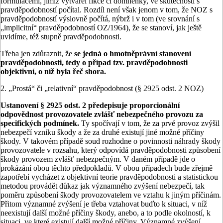
formulacemi, jimiž vytvářel fikce či domněnky, ve skutečnosti s
pravděpodobností počítal. Rozdíl není však jenom v tom, že NOZ s
pravděpodobností výslovně počítá, nýbrž i v tom (ve srovnání s
„implicitní“ pravděpodobností OZ/1964), že se stanoví, jak ještě
uvidíme, též stupně pravděpodobnosti.
Třeba jen zdůraznit, že
se jedná o hmotněprávní stanovení
pravděpodobnosti, tedy o případ tzv. pravděpodobnosti
objektivní, o níž byla řeč shora.
2. „Prostá“ či „relativní“ pravděpodobnost (§ 2925 odst. 2 NOZ)
Ustanovení § 2925 odst. 2 předepisuje proporcionální
odpovědnost provozovatele zvlášť nebezpečného provozu za
specifických podmínek.
Ty spočívají v tom, že za prvé provoz zvýšil
nebezpečí vzniku škody a že za druhé existují jiné možné příčiny
škody. V takovém případě soud rozhodne o povinnosti náhrady škody
provozovatele v rozsahu, který odpovídá pravděpodobnosti způsobení
škody provozem zvlášť nebezpečným. V daném případě jde o
prokázání obou těchto předpokladů. V obou případech bude zřejmě
zapotřebí vycházet z objektivní teorie pravděpodobnosti a statistickou
metodou provádět důkaz jak významného zvýšení nebezpečí, tak
poměru způsobení škody provozovatelem ve vztahu k jiným příčinám.
Přitom významné zvýšení je třeba vztahovat buďto k situaci, v níž
neexistují další možné příčiny škody, anebo, a to podle okolností, k
situaci, ve které existují další možné příčiny. Významné zvýšení