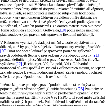
Tento názor se neprosadil, protože se převládající mínění obávalo
extenze odpovědnosti. V Německu nakonec převládající mínění při
stanovení mezí míry důkazů dospívá k relativní flexibilitě až vágnosti,
když se uvádí, že rozhodující je nakonec subjektivní hodnocení
soudce, který není omezen žádným pravidlem o míře důkazů, ale
může rozhodovat tak, že si své přesvědčení vytvoří podle významu
skutečností, důkazních problémů (!) a dalších materiálních okolností.
Tomu odpovídá i hodnocení Gottwalda,
[19]
podle něhož nakonec
platí soudcovským právem odstupňované flexibilní měřítko (!).
V Rakousku vychází převládající mínění z teorie objektivní míry
důkazů, aniž by popíralo subjektivní komponenty tvorby přesvědčení.
[20]
Úkol hodnocení důkazů je spatřován pouze ve zjišťování
pravděpodobnosti (teorie o přesvědčení o pravděpodobnosti),
[21]
protože definitivní přesvědčení o pravdě nelze od žádného člověka
vyžadovat
[22]
(Rechberger, 392, Leipold, 301). Odůvodnění
hodnocení důkazu spočívá ve sdělení zkušenostních maxim, na jejichž
základě soudce k svému hodnocení dospěl. Závěry mohou vycházet
stále jen z pravděpodobnostních úvah soudů.
I německá praxe pracuje s pravděpodobností, která se skrývá za
pojmem „učinit věrohodným“ (Glaubhaftmachung).
[23]
Prakticky se
tento institut vyskytuje např. v řízení o předběžném opatření, o tzv.
návrhu na arrest (zajištění). Podle § 921 ZPO totiž soud může zajištění
nařídit za určitých podmínek. Pokud důvod k zajištění není dostatečně
věrohodně prokázán, může být zajištění nařízeno pouze za