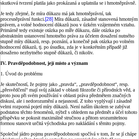
skutková tvrzení platila jako prokázaná a uplatnila se i hmotněprávně.
Je tedy zřejmé, že míra důkazu má jak hmotněprávní, tak
procesněprávní funkci.
[28]
Míra důkazů, zásadně stanovená hmotným
právem, a volné hodnocení důkazů jsou v úzkém vzájemném vztahu.
Primárně tedy existuje otázka po míře důkazu, dále otázka po
abstraktním ustanovení hmotného práva za účelem dosažení nutného
stupně míry důkazů, resp. poznání, a konečně pak otázka po volném
hodnocení důkazů, tj. po úsudku, zda je v konkrétním případě již
dosaženo nezbytného stupně důkazů, či nikoliv.
IV. Pravděpodobnost, její místo a význam
1. Úvod do problému
Je skutečností, že pojmy jako „pravda“, „pravděpodobnost“, resp.
„přesvědčení“ mají svůj základ v oblasti filozofie či přírodních věd, a
proto jsou při svém používání v oblasti práva předmětem značných
diskusí, ale i nedorozumění a nejasností. Z toho vyplývají i zásadně
velmi rozporná pojetí míry důkazů. Není naším úkolem se zabývat
podstatou těchto fenoménů, nýbrž s ohledem na předmět a účel tohoto
příspěvku se pokusit maximálně stručnou a přitom srozumitelnou
formou stanovit určitá východiska pro nakládání s těmito pojmy.
Společné jádro pojmu pravděpodobnosti spočívá v tom, že se jí chápe