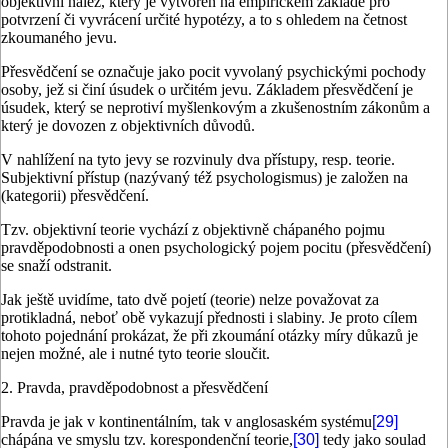
objektivní nález, který je vytvořen na empirickém základě pro
potvrzení či vyvrácení určité hypotézy, a to s ohledem na četnost
zkoumaného jevu.
Přesvědčení se označuje jako pocit vyvolaný psychickými pochody
osoby, jež si činí úsudek o určitém jevu. Základem přesvědčení je
úsudek, který se neprotiví myšlenkovým a zkušenostním zákonům a
který je dovozen z objektivních důvodů.
V nahlížení na tyto jevy se rozvinuly dva přístupy, resp. teorie.
Subjektivní přístup (nazývaný též psychologismus) je založen na
(kategorii) přesvědčení.
Tzv. objektivní teorie vychází z objektivně chápaného pojmu
pravděpodobnosti a onen psychologický pojem pocitu (přesvědčení)
se snaží odstranit.
Jak ještě uvidíme, tato dvě pojetí (teorie) nelze považovat za
protikladná, neboť obě vykazují přednosti i slabiny. Je proto cílem
tohoto pojednání prokázat, že při zkoumání otázky míry důkazů je
nejen možné, ale i nutné tyto teorie sloučit.
2. Pravda, pravděpodobnost a přesvědčení
Pravda je jak v kontinentálním, tak v anglosaském systému
[29]
chápána ve smyslu tzv. korespondenční teorie,
[30]
tedy jako soulad