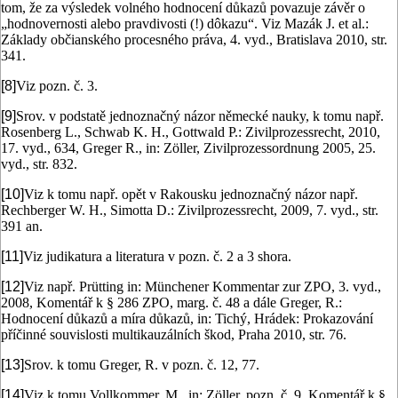
tom, že za výsledek volného hodnocení důkazů povazuje závěr o
„hodnovernosti alebo pravdivosti (!) dôkazu“. Viz Mazák J. et al.:
Základy občianského procesného práva, 4. vyd., Bratislava 2010, str.
341.
[8]
Viz pozn. č. 3.
[9]
Srov. v podstatě jednoznačný názor německé nauky, k tomu např.
Rosenberg L., Schwab K. H., Gottwald P.: Zivilprozessrecht, 2010,
17. vyd., 634, Greger R., in: Zöller, Zivilprozessordnung 2005, 25.
vyd., str. 832.
[10]
Viz k tomu např. opět v Rakousku jednoznačný názor např.
Rechberger W. H., Simotta D.: Zivilprozessrecht, 2009, 7. vyd., str.
391 an.
[11]
Viz judikatura a literatura v pozn. č. 2 a 3 shora.
[12]
Viz např. Prütting in: Münchener Kommentar zur ZPO, 3. vyd.,
2008, Komentář k § 286 ZPO, marg. č. 48 a dále Greger, R.:
Hodnocení důkazů a míra důkazů, in: Tichý, Hrádek: Prokazování
příčinné souvislosti multikauzálních škod, Praha 2010, str. 76.
[13]
Srov. k tomu Greger, R. v pozn. č. 12, 77.
[14]
Viz k tomu Vollkommer, M., in: Zöller, pozn. č. 9, Komentář k §