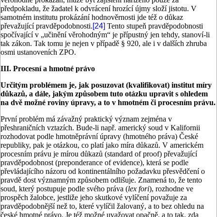
předpokladu, že žadatel k odvrácení hrozící újmy složí jistotu. V
samotném institutu prokázání hodnověrnosti jde též o důkaz
převažující pravděpodobnosti.
[24]
Tento stupeň pravděpodobnosti
spočívající v „učinění věrohodným“ je přípustný jen tehdy, stanoví-li
tak zákon. Tak tomu je nejen v případě § 920, ale i v dalších zhruba
osmi ustanoveních ZPO.
III. Procesní a hmotné právo
Určitým problémem je, jak posuzovat (kvalifikovat) institut míry
důkazů, a dále, jakým způsobem tuto otázku upravit s ohledem
na dvě možné roviny úpravy, a to v hmotném či procesním právu.
První problém má závažný praktický význam zejména v
přeshraničních vztazích. Bude-li např. americký soud v Kalifornii
rozhodovat podle hmotněprávní úpravy (hmotného práva) České
republiky, pak je otázkou, co platí jako míra důkazů. V americkém
procesním právu je mírou důkazů (standard of proof) převažující
pravděpodobnost (preponderance of evidence), která se podle
převládajícího názoru od kontinentálního požadavku přesvědčení o
pravdě dost významným způsobem odlišuje. Znamená to, že tento
soud, který postupuje podle svého práva (
lex fori
), rozhodne ve
prospěch žalobce, jestliže jeho skutkové vylíčení považuje za
pravděpodobnější než to, které vylíčil žalovaný, a to bez ohledu na
české hmotné právo. Je též možné uvažovat opačně, a to tak, zda