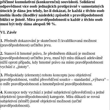
příčinné kumulativní (konkurenční) souvislosti. Solidární
odpovědnost více osob jednajících protiprávně v samostatných
útocích je dána jen tehdy, lze-li dokázat, že každá z těchto osob
mohla škodu (škodlivý následek) způsobit s pravděpodobností
blížící se jistotě. Míra pravděpodobnosti u každé z těchto osob
musí být tedy dána alespoň 90 %.
VI. Závěr
1.
Předmět dokazování je skutečnost či kvalifikovaná možnost
(pravděpodobnost) určitého jevu.
2.
Stanoví-li hmotné právo, že předmětem důkazů je možnost
(pravděpodobnost) určitého jevu, musí být míra důkazů adekvátně
nižší oproti případu, kdy hmotné právo na místo pravděpodobnosti
vychází z „jistoty“.
3.
Předpoklady (elementy) tohoto konceptu jsou objektivní
pravděpodobnost, vnitřní přesvědčení soudce – standardní „výbava“ –
o míře pravděpodobnosti a hmotněprávní pravděpodobnost.
4.
Koncepce tedy vychází z jedné subjektivní (přesvědčení) a jedné
objektivní (pravděpodobnostní) kategorie. Míra důkazů se rovná
subjektivní (téměř) jistotě objektivní možnosti (určité
pravděpodobnosti).