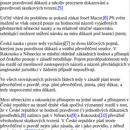
pouze pravdivostí důkazů a nikoliv procesem dokazování a
pravdivostí skutkových tvrzení.
[5]
Určitý vhled do problému se pokusil získat Josef Macur.
[6]
Při svém
snažení se však omezil pouze na hodnocení názorů vyjádřených
představiteli německé nauky a na relativně stručné stanovisko,
odmítající možnost snížení nároku na míru důkazů pod hranici jistoty.
Česká nauka i praxe tedy vycházejí
[7]
ze dvou klíčových pojmů,
kterými jsou pravdivost důkazů a vnitřní přesvědčení soudce. V
Rakousku a Německu se mínění ohledně základních hodnot a přístupů
od českého postoje v zásadě neodlišuje. Pojem pravděpodobnosti tedy
na rozdíl od menšinově zastoupených názorů a názorů převládajících v
anglosaské jurisdikci v žádném případě nepoužívají.
Ve všech srovnávaných právních řádech tedy v zásadě platí teorie
přesvědčení o pravdě, resp. plné přesvědčení, jistota, plný důkaz, a
tedy stoprocentní míra důkazů.
Mezi německým a rakouským přístupem na jedné straně a přístupem v
České republice na straně druhé však spočívá významný rozdíl v tom,
že v České republice se hodnotí pravdivost (!) jednotlivých důkazních
prostředků,
[8]
zatímco pak v Německu
[9]
a Rakousku
[10]
převážně
věrohodnost skutkových tvrzení. V České republice platí teorie
přesvědčení o pravdě nejen jako zásada, ale i jako pravidlo, z něhož