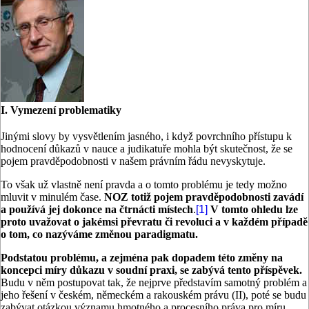
I. Vymezení problematiky
Jinými slovy by vysvětlením jasného, i když povrchního přístupu k
hodnocení důkazů v nauce a judikatuře mohla být skutečnost, že se
pojem pravděpodobnosti v našem právním řádu nevyskytuje.
To však už vlastně není pravda a o tomto problému je tedy možno
mluvit v minulém čase.
NOZ totiž pojem pravděpodobnosti zavádí
a používá jej dokonce na čtrnácti místech
.
[1]
V tomto ohledu lze
proto uvažovat o jakémsi převratu či revoluci a v každém případě
o tom, co nazýváme změnou paradigmatu.
Podstatou problému, a zejména pak dopadem této změny na
koncepci míry důkazu v soudní praxi, se zabývá tento příspěvek.
Budu v něm postupovat tak, že nejprve představím samotný problém a
jeho řešení v českém, německém a rakouském právu (II), poté se budu
zabývat otázkou významu hmotného a procesního práva pro míru