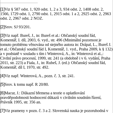
[1]
Viz § 587 odst. 1, 920 odst. 1, 2 a 3, 934 odst. 2, 1408 odst. 2,
1566, 1729 odst. 1, 2790 odst. 1, 2915 odst. 1 a 2, 2925 odst. 2, 2963
odst. 2, 2967 odst. 2 NOZ.
[2]
Srov. SJ 93/201.
[3]
Viz např. Bureš, J., in: Bureš et al.: Občanský soudní řád,
Komentář, I. díl, 2003, 6. vyd., str. 496 (Minimální pozornost je
tomuto problému věnována od stejného autora in: Drápal, L., Bureš J.
et al.: Občanský soudní řád I, Komentář, 1. vyd., Praha 2009, k § 132)
a v podstatě v souladu s tím i Winterová, A., in: Winterová et al.,:
Civilní právo procesní, 1999, str. 241 (a obdobně i v 6. vydání, Praha
2011, str. 223) a Fiala, J., in: Rubeš, J. (ed.): Občanský soudní řád,
Komentář, díl I, 1970, str. 492.
[4]
Viz např. Winterová, A., pozn. č. 3, str. 241.
[5]
Srov. k tomu např. R 20/80.
[6]
Macur, J.: Důkazní břemena a teorie o uplatňování
pravděpodobnosti hodnocení důkazů v civilním soudním řízení,
Právník 1995, str. 356 an.
[7]
Viz prameny v pozn. č. 3 a 2. Slovenská nauka je pozoruhodná v