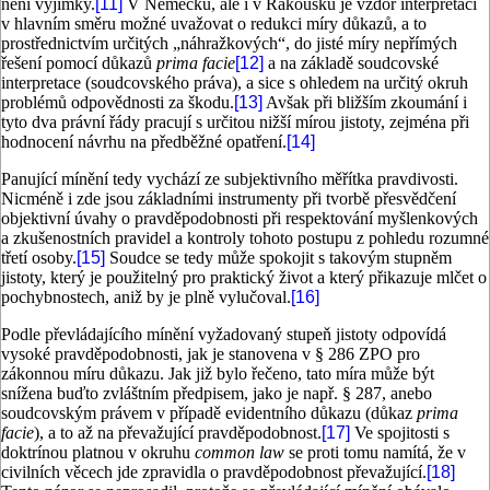
není výjimky.
[11]
V Německu, ale i v Rakousku je vzdor interpretaci
v hlavním směru možné uvažovat o redukci míry důkazů, a to
prostřednictvím určitých „náhražkových“, do jisté míry nepřímých
řešení pomocí důkazů
prima facie
[12]
a na základě soudcovské
interpretace (soudcovského práva), a sice s ohledem na určitý okruh
problémů odpovědnosti za škodu.
[13]
Avšak při bližším zkoumání i
tyto dva právní řády pracují s určitou nižší mírou jistoty, zejména při
hodnocení návrhu na předběžné opatření.
[14]
Panující mínění tedy vychází ze subjektivního měřítka pravdivosti.
Nicméně i zde jsou základními instrumenty při tvorbě přesvědčení
objektivní úvahy o pravděpodobnosti při respektování myšlenkových
a zkušenostních pravidel a kontroly tohoto postupu z pohledu rozumné
třetí osoby.
[15]
Soudce se tedy může spokojit s takovým stupněm
jistoty, který je použitelný pro praktický život a který přikazuje mlčet o
pochybnostech, aniž by je plně vylučoval.
[16]
Podle převládajícího mínění vyžadovaný stupeň jistoty odpovídá
vysoké pravděpodobnosti, jak je stanovena v § 286 ZPO pro
zákonnou míru důkazu. Jak již bylo řečeno, tato míra může být
snížena buďto zvláštním předpisem, jako je např. § 287, anebo
soudcovským právem v případě evidentního důkazu (důkaz
prima
facie
), a to až na převažující pravděpodobnost.
[17]
Ve spojitosti s
doktrínou platnou v okruhu
common law
se proti tomu namítá, že v
civilních věcech jde zpravidla o pravděpodobnost převažující.
[18]