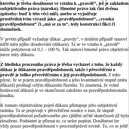
kterého je třeba dosáhnout ve vztahu k „pravdě“, jež je základem
subjektivního práva (nároku). Hmotné právo tak činí dvěma
způsoby: buď k této věci mlčí, anebo se vyjadřuje
prostřednictvím výrazů jako „pravděpodobnost“, „vysoká
pravděpodobnost“ či „má se za to“, tedy konstrukcí fikcí či
domněnek.
V prvém případě vyžaduje důkaz „pravdy“, v druhém případě stanoví
nižší míru jejího dosahování (důkazu). Ta se ve vztahu k „pravdě“
může pohybovat od 0,1 – 100 %. Tak stanoví hmotné právo objektivní
meze míry důkazu.
Z hlediska procesního práva je třeba vycházet z toho, že každý
důkaz je důkazem pravděpodobnosti, takže i přesvědčení o
pravdě je toliko přesvědčením o její pravděpodobnosti.
Z toho
plyne, že se pojem pravděpodobnosti a jeho kvantitativní stupně (míra
důkazů) prolínají celým důkazním řízením. To znamená, že volné
hodnocení důkazů je ve skutečnosti založeno na pravděpodobnostním
úsudku.
K tomuto objektivnímu pojetí důkazu přistupuje jeho subjektivní
stránka. Ta se projevuje v přesvědčení soudce o tom, že stupně
pravděpodobnosti požadovaného pro zjištění určité skutečnosti již bylo
dosaženo. Podstatné je přiznat to, co nelze popírat. Dosáhnout lze
vždy pouze pravděpodobnosti v procesněprávní rovině. To, co se ještě