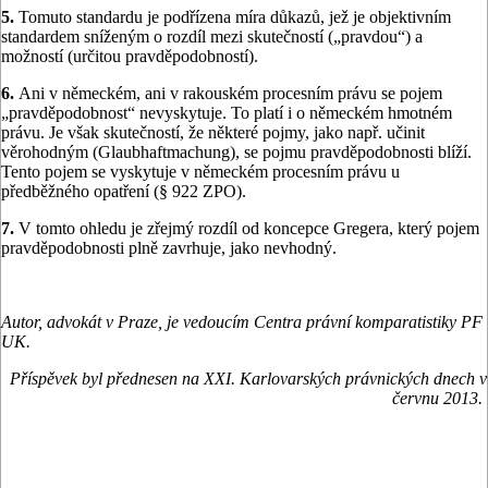
5.
Tomuto standardu je podřízena míra důkazů, jež je objektivním
standardem sníženým o rozdíl mezi skutečností („pravdou“) a
možností (určitou pravděpodobností).
6.
Ani v německém, ani v rakouském procesním právu se pojem
„pravděpodobnost“ nevyskytuje. To platí i o německém hmotném
právu. Je však skutečností, že některé pojmy, jako např. učinit
věrohodným (Glaubhaftmachung), se pojmu pravděpodobnosti blíží.
Tento pojem se vyskytuje v německém procesním právu u
předběžného opatření (§ 922 ZPO).
7.
V tomto ohledu je zřejmý rozdíl od koncepce Gregera, který pojem
pravděpodobnosti plně zavrhuje, jako nevhodný.
Autor, advokát v Praze, je vedoucím Centra právní komparatistiky PF
UK.
Příspěvek byl přednesen na XXI. Karlovarských právnických dnech v
červnu 2013.