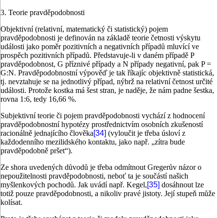
3. Teorie pravděpodobnosti
Objektivní (relativní, matematický či statistický) pojem
pravděpodobnosti je definován na základě teorie četnosti výskytu
události jako poměr pozitivních a negativních případů mluvící ve
prospěch pozitivních případů. Představuje-li v daném případě P
pravděpodobnost, G příznivé případy a N případy negativní, pak P =
G:N. Pravděpodobnostní výpověď je tak říkajíc objektivně statistická,
tj. nevztahuje se na jednotlivý případ, nýbrž na relativní četnost určité
události. Protože kostka má šest stran, je naděje, že nám padne šestka,
rovna 1:6, tedy 16,66 %.
Subjektivní teorie či pojem pravděpodobnosti vychází z hodnocení
pravděpodobnostní hypotézy prostřednictvím osobních zkušeností
racionálně jednajícího člověka
[34]
(vyloučit je třeba úsloví z
každodenního mezilidského kontaktu, jako např. „zítra bude
pravděpodobně pršet“).
Ze shora uvedených důvodů je třeba odmítnout Gregerův názor o
nepoužitelnosti pravděpodobnosti, neboť ta je součástí našich
myšlenkových pochodů. Jak uvádí např. Kegel,
[35]
dosáhnout lze
totiž pouze pravděpodobnosti, a nikoliv pravé jistoty. Její stupeň může
kolísat.