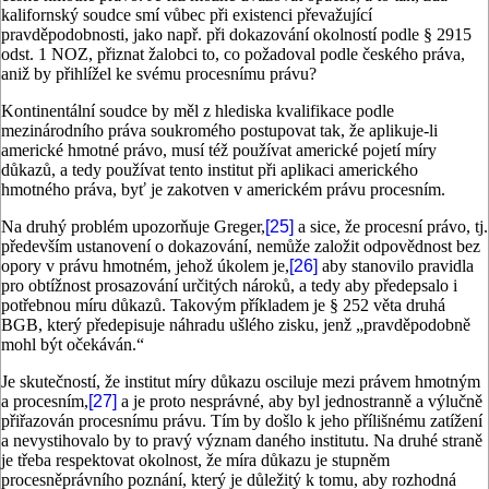
kalifornský soudce smí vůbec při existenci převažující
pravděpodobnosti, jako např. při dokazování okolností podle § 2915
odst. 1 NOZ, přiznat žalobci to, co požadoval podle českého práva,
aniž by přihlížel ke svému procesnímu právu?
Kontinentální soudce by měl z hlediska kvalifikace podle
mezinárodního práva soukromého postupovat tak, že aplikuje-li
americké hmotné právo, musí též používat americké pojetí míry
důkazů, a tedy používat tento institut při aplikaci amerického
hmotného práva, byť je zakotven v americkém právu procesním.
Na druhý problém upozorňuje Greger,
[25]
a sice, že procesní právo, tj.
především ustanovení o dokazování, nemůže založit odpovědnost bez
opory v právu hmotném, jehož úkolem je,
[26]
aby stanovilo pravidla
pro obtížnost prosazování určitých nároků, a tedy aby předepsalo i
potřebnou míru důkazů. Takovým příkladem je § 252 věta druhá
BGB, který předepisuje náhradu ušlého zisku, jenž „pravděpodobně
mohl být očekáván.“
Je skutečností, že institut míry důkazu osciluje mezi právem hmotným
a procesním,
[27]
a je proto nesprávné, aby byl jednostranně a výlučně
přiřazován procesnímu právu. Tím by došlo k jeho přílišnému zatížení
a nevystihovalo by to pravý význam daného institutu. Na druhé straně
je třeba respektovat okolnost, že míra důkazu je stupněm
procesněprávního poznání, který je důležitý k tomu, aby rozhodná