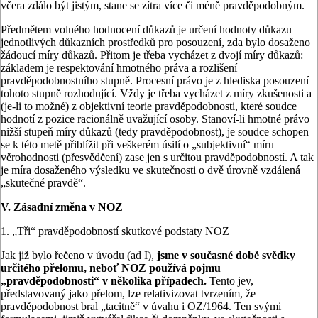
včera zdálo být jistým, stane se zítra více či méně pravděpodobným.
Předmětem volného hodnocení důkazů je určení hodnoty důkazu
jednotlivých důkazních prostředků pro posouzení, zda bylo dosaženo
žádoucí míry důkazů. Přitom je třeba vycházet z dvojí míry důkazů:
základem je respektování hmotného práva a rozlišení
pravděpodobnostního stupně. Procesní právo je z hlediska posouzení
tohoto stupně rozhodující. Vždy je třeba vycházet z míry zkušenosti a
(je-li to možné) z objektivní teorie pravděpodobnosti, které soudce
hodnotí z pozice racionálně uvažující osoby. Stanoví-li hmotné právo
nižší stupeň míry důkazů (tedy pravděpodobnost), je soudce schopen
se k této metě přiblížit při veškerém úsilí o „subjektivní“ míru
věrohodnosti (přesvědčení) zase jen s určitou pravděpodobností. A tak
je míra dosaženého výsledku ve skutečnosti o dvě úrovně vzdálená
„skutečné pravdě“.
V. Zásadní změna v NOZ
1. „Tři“ pravděpodobností skutkové podstaty NOZ
Jak již bylo řečeno v úvodu (ad I),
jsme v současné době svědky
určitého přelomu, neboť NOZ používá pojmu
„pravděpodobnosti“ v několika případech.
Tento jev,
představovaný jako přelom, lze relativizovat tvrzením, že
pravděpodobnost bral „tacitně“ v úvahu i OZ/1964. Ten svými