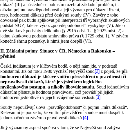
důkazů (III) a následně se pokusím rozebrat základní problém, tj.
otázku pojmu pravděpodobnosti a její význam pro důkazní řízení,
resp. hodnocení důkazů před českými soudy (IV). Závěry z toho
dovozené pak budu aplikovat při interpretaci tří vybraných skutkových
podstat NOZ, kde se výraz „pravděpodobnost“ vyskytuje (V). Jde o
dvě skutkové podstaty deliktního (§ 2915 odst. 1 a § 2925 odst. 2) a
jednu skutkovou podstatu smluvního práva (§ 1729 odst. 1). V závěru
konečně shrnu poznatky, k nimž jsem dospěl (VI).
II. Základní pojmy. Situace v ČR, Německu a Rakousku –
přehled
Česká judikatura je v klíčovém bodě, o nějž nám jde, v podstatě
konstantní. Již od roku 1980 vychází Nejvyšší soud
[2]
z pojetí, že
při
hodnocení důkazů je klíčové vnitřní přesvědčení o pravdivosti či
nepravdivosti důkazů, které je výsledkem logického
myšlenkového postupu, a nikoliv libovůle soudu.
Soud jednotlivým
důkazům přisuzuje hodnotu pravdivosti, což provádí při jejich
hodnocení jednotlivě i v jejich vzájemné souvislosti.
[3]
Soudy nepoužívají slova „pravděpodobnost“ či pojmu „míra důkazů“.
Relevantní je pouze to, že vnitřní přesvědčení soudce musí dospět k
jednoznačnému závěru o pravdivosti důkazů.
[4]
Jiný významný aspekt spočívá v tom, že se Nejvyšší soud zabývá