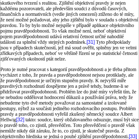
skutkového tvrzení s realitou. Zjištění objektivní pravdy je nejen
každému pozorovateli, ale především soudci z důvodů časových,
finančních a normativních (vedle jiných omezení) ztíženo do té míry,
že není možné požadovat, aby jeho zjištění bylo v souladu s objektivní
pravdou. To by bylo možné nejspíše v případě aplikace objektivního
pojmu pravděpodobnosti. To však možné není, neboť objektivní
pojem pravděpodobnosti udává relativní četnost určité nahodilé
události za splnění vždy stejných podmínek.
[31]
Tyto předpoklady
jsou v případech skutečností, jež má soud ověřit, splněny jen ve velmi
zřídkavých případech, neboť ve většině řízení se po statistické četnosti
zjišťovaných okolností ptát nelze.
Proto je nutné pracovat s kategorií pravděpodobnosti a je třeba přitom
vycházet z toho, že pravda a pravděpodobnost nejsou protiklady, ale
že pravděpodobnost je určitým stupněm pravdy. K nejvyšší míře
pravdivých rozhodnutí dospějeme jen a právě tehdy, budeme-li se
přidržovat pravděpodobnosti. Problém lze do jisté míry vyřešit tím, že
se nebudou oddělovat hodnocení důkazů a používání práva, tedy že
nebudeme tyto dvě metody považovat za samostatné a izolované
postupy, nýbrž za součásti jediného rozhodovacího postupu. Problém
pravdy a pravděpodobnosti vyřešil zkušený německý soudce Albert
Hellwig
[32]
takto: soudce, který obžalovaného odsuzuje, musí být sice
o pravdě toho, co zjistil, přesvědčen. Toto přesvědčení o pravdě však
nemůže nikdy dát záruku, že to, co zjistil, je skutečně pravda. Z
objektivního hlediska se jedná o pouhé zjištění pravděpodobnosti.
[33]