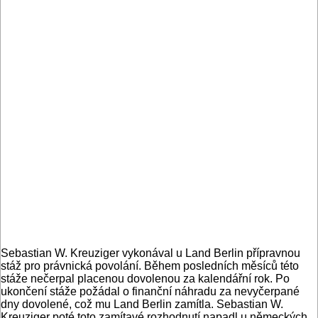
Sebastian W. Kreuziger vykonával u Land Berlin přípravnou
stáž pro právnická povolání. Během posledních měsíců této
stáže nečerpal placenou dovolenou za kalendářní rok. Po
ukončení stáže požádal o finanční náhradu za nevyčerpané
dny dovolené, což mu Land Berlin zamítla. Sebastian W.
Kreuziger poté toto zamítavé rozhodnutí napadl u německých