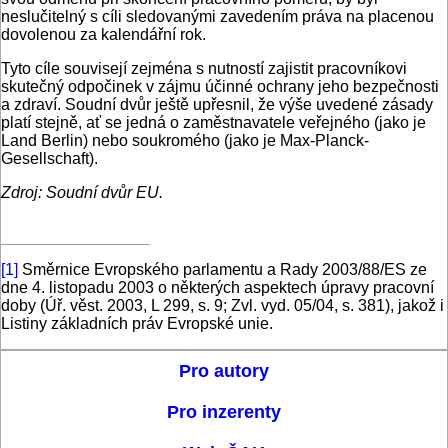
neslučitelný s cíli sledovanými zavedením práva na placenou
dovolenou za kalendářní rok.
Tyto cíle souvisejí zejména s nutností zajistit pracovníkovi
skutečný odpočinek v zájmu účinné ochrany jeho bezpečnosti
a zdraví. Soudní dvůr ještě upřesnil, že výše uvedené zásady
platí stejně, ať se jedná o zaměstnavatele veřejného (jako je
Land Berlin) nebo soukromého (jako je Max-Planck-
Gesellschaft).
Zdroj: Soudní dvůr EU.
[1]
Směrnice Evropského parlamentu a Rady 2003/88/ES ze
dne 4. listopadu 2003 o některých aspektech úpravy pracovní
doby (Úř. věst. 2003, L 299, s. 9; Zvl. vyd. 05/04, s. 381), jakož i
Listiny základních práv Evropské unie.
Pro autory
Pro inzerenty