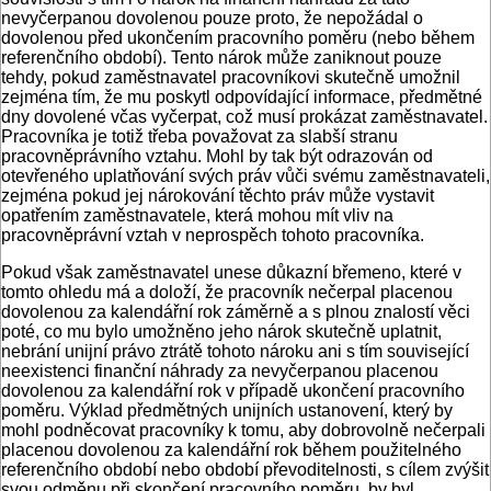
nevyčerpanou dovolenou pouze proto, že nepožádal o
dovolenou před ukončením pracovního poměru (nebo během
referenčního období). Tento nárok může zaniknout pouze
tehdy, pokud zaměstnavatel pracovníkovi skutečně umožnil
zejména tím, že mu poskytl odpovídající informace, předmětné
dny dovolené včas vyčerpat, což musí prokázat zaměstnavatel.
Pracovníka je totiž třeba považovat za slabší stranu
pracovněprávního vztahu. Mohl by tak být odrazován od
otevřeného uplatňování svých práv vůči svému zaměstnavateli,
zejména pokud jej nárokování těchto práv může vystavit
opatřením zaměstnavatele, která mohou mít vliv na
pracovněprávní vztah v neprospěch tohoto pracovníka.
Pokud však zaměstnavatel unese důkazní břemeno, které v
tomto ohledu má a doloží, že pracovník nečerpal placenou
dovolenou za kalendářní rok záměrně a s plnou znalostí věci
poté, co mu bylo umožněno jeho nárok skutečně uplatnit,
nebrání unijní právo ztrátě tohoto nároku ani s tím související
neexistenci finanční náhrady za nevyčerpanou placenou
dovolenou za kalendářní rok v případě ukončení pracovního
poměru. Výklad předmětných unijních ustanovení, který by
mohl podněcovat pracovníky k tomu, aby dobrovolně nečerpali
placenou dovolenou za kalendářní rok během použitelného
referenčního období nebo období převoditelnosti, s cílem zvýšit
svou odměnu při skončení pracovního poměru, by byl