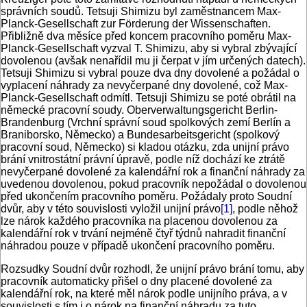
správních soudů. Tetsuji Shimizu byl zaměstnancem Max-
Planck-Gesellschaft zur Förderung der Wissenschaften.
Přibližně dva měsíce před koncem pracovního poměru Max-
Planck-Gesellschaft vyzval T. Shimizu, aby si vybral zbývající
dovolenou (avšak nenařídil mu ji čerpat v jím určených datech).
Tetsuji Shimizu si vybral pouze dva dny dovolené a požádal o
vyplacení náhrady za nevyčerpané dny dovolené, což Max-
Planck-Gesellschaft odmítl. Tetsuji Shimizu se poté obrátil na
německé pracovní soudy. Oberverwaltungsgericht Berlin-
Brandenburg (Vrchní správní soud spolkových zemí Berlín a
Braniborsko, Německo) a Bundesarbeitsgericht (spolkový
pracovní soud, Německo) si kladou otázku, zda unijní právo
brání vnitrostátní právní úpravě, podle níž dochází ke ztrátě
nevyčerpané dovolené za kalendářní rok a finanční náhrady za
uvedenou dovolenou, pokud pracovník nepožádal o dovolenou
před ukončením pracovního poměru. Požádaly proto Soudní
dvůr, aby v této souvislosti vyložil unijní právo
[1]
, podle něhož
lze nárok každého pracovníka na placenou dovolenou za
kalendářní rok v trvání nejméně čtyř týdnů nahradit finanční
náhradou pouze v případě ukončení pracovního poměru.
Rozsudky Soudní dvůr rozhodl, že unijní právo brání tomu, aby
pracovník automaticky přišel o dny placené dovolené za
kalendářní rok, na které měl nárok podle unijního práva, a v
souvislosti s tím i o nárok na finanční náhradu za tuto