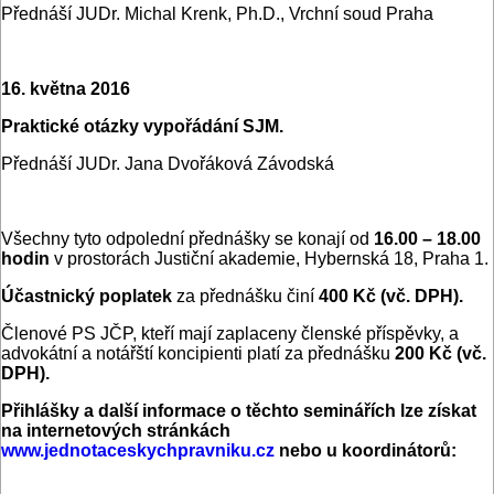
Přednáší JUDr. Michal Krenk, Ph.D., Vrchní soud Praha
16. května 2016
Praktické otázky vypořádání SJM.
Přednáší JUDr. Jana Dvořáková Závodská
Všechny tyto odpolední přednášky se konají od
16.00 – 18.00
hodin
v prostorách Justiční akademie, Hybernská 18, Praha 1.
Účastnický poplatek
za přednášku činí
400 Kč
(vč. DPH).
Členové PS JČP, kteří mají zaplaceny členské příspěvky, a
advokátní a notářští koncipienti platí za přednášku
200 Kč
(vč.
DPH).
Přihlášky a další informace o těchto seminářích lze získat
na internetových stránkách
www.jednotaceskychpravniku.cz
nebo u koordinátorů: