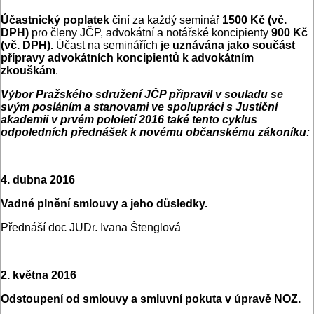
Účastnický poplatek
činí za každý seminář
1500 Kč
(vč.
DPH)
pro členy JČP, advokátní a notářské koncipienty
900 Kč
(vč. DPH).
Účast na seminářích
je uznávána jako součást
přípravy advokátních koncipientů k advokátním
zkouškám
.
Výbor Pražského sdružení JČP připravil v souladu se
svým posláním a stanovami ve spolupráci s Justiční
akademii v prvém pololetí 2016 také tento cyklus
odpoledních přednášek k novému občanskému zákoníku:
4. dubna 2016
Vadné plnění smlouvy a jeho důsledky.
Přednáší doc JUDr. Ivana Štenglová
2. května 2016
Odstoupení od smlouvy a smluvní pokuta v úpravě NOZ.