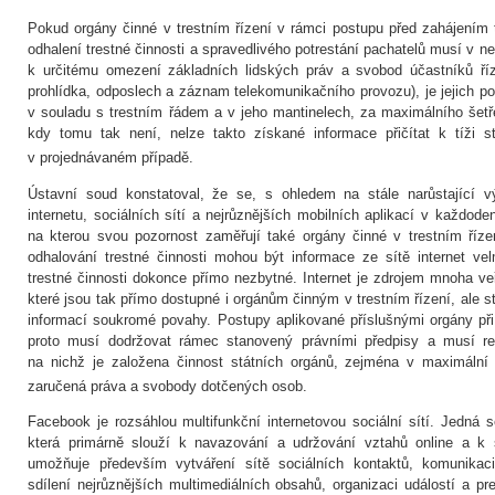
Pokud orgány činné v trestním řízení v rámci postupu před zahájením 
odhalení trestné činnosti a spravedlivého potrestání pachatelů musí v ne
k určitému omezení základních lidských práv a svobod účastníků ří
prohlídka, odposlech a záznam telekomunikačního provozu), je jejich po
v souladu s trestním řádem a v jeho mantinelech, za maximálního šetře
kdy tomu tak není, nelze takto získané informace přičítat k tíži s
v projednávaném případě.
Ústavní soud konstatoval, že se, s ohledem na stále narůstající 
internetu, sociálních sítí a nejrůznějších mobilních aplikací v každode
na kterou svou pozornost zaměřují také orgány činné v trestním řízen
odhalování trestné činnosti mohou být informace ze sítě internet v
trestné činnosti dokonce přímo nezbytné. Internet je zdrojem mnoha ve
které jsou tak přímo dostupné i orgánům činným v trestním řízení, ale 
informací soukromé povahy. Postupy aplikované příslušnými orgány při 
proto musí dodržovat rámec stanovený právními předpisy a musí res
na nichž je založena činnost státních orgánů, zejména v maximální
zaručená práva a svobody dotčených osob.
Facebook je rozsáhlou multifunkční internetovou sociální sítí. Jedná 
která primárně slouží k navazování a udržování vztahů online a k 
umožňuje především vytváření sítě sociálních kontaktů, komunikaci
sdílení nejrůznějších multimediálních obsahů, organizaci událostí a pr