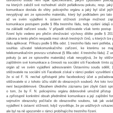
obvodního soudu není nijak specifikováno, jakým způsobem policejn
na kterých založil své rozhodnutí uložit pořádkovou pokutu, resp. j
komunikace dostala do sféry policejního orgánu a jaký byl účel její
nevyplývají ani ze spisového materiálu, který byl podkladem pro tato 
až ve svém vyjádření k ústavní stížnosti zmiňuje možnost zajiš
komunikace postupem podle § 88a trestního řádu, tedy vydání údajů 
na základě nařízení soudu. V případě stěžovatele však tento postup 
řízení bylo vedeno pro přečin ohrožování výchovy dítěte podle § 201
zákona a tento přečin nespadá mezi okruh trestných činů, u kterých lze 
řádu aplikovat. Příkazu podle § 88a odst. 1 trestního řádu není potřeba,
souhlas uživatel telekomunikačního zařízení, ke kterému se m
telekomunikačním provozu vztahovat (§ 88a odst. 4 trestního řádu). Z u
pokuty (a ani ze spisového materiálu) však nevyplývá, že by stěžova
zajištěním své komunikace a činnosti na sociální síti Facebook tímto z
orgán až ve svém vyjádření adresovaném Ústavnímu soudu sdělil, 
stěžovatele na sociální síti Facebook získal v rámci podání vysvětlení
že si od F. N. nechal zpřístupnit jeho facebookový účet a požadov
stěžovatele si z tohoto účtu stáhl do obrazových souborů. Ani toto tvr
není bezproblémové. Obsahem úředního záznamu (ani zbylé části spis
o tom, že by F. N. policejnímu orgánu dobrovolně umožnil přístup 
a zpřístupnil konkrétní obsah předmětné komunikace a její zajištění fo
sejmutím obrazovky počítače do obrazového souboru, tak jak uvád
vyjádření k ústavní stížnosti, když vysvětluje, že po urážlivých vzkazech
ale byl na ně upozorněn v rámci probíhajícího trestního řízení.