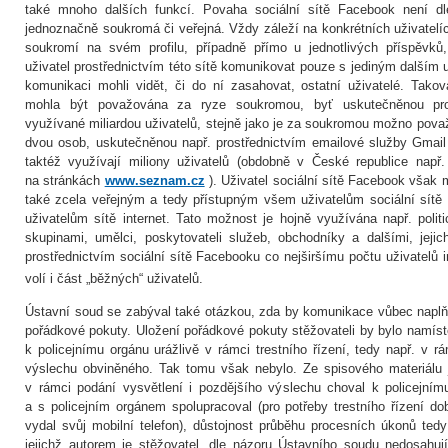
také mnoho dalších funkcí. Povaha sociální sítě Facebook není d
jednoznačně soukromá či veřejná. Vždy záleží na konkrétních uživatel
soukromí na svém profilu, případně přímo u jednotlivých příspěvků
uživatel prostřednictvím této sítě komunikovat pouze s jediným dalším u
komunikaci mohli vidět, či do ní zasahovat, ostatní uživatelé. Tako
mohla být považována za ryze soukromou, byť uskutečněnou prost
využívané miliardou uživatelů, stejně jako je za soukromou možno pov
dvou osob, uskutečněnou např. prostřednictvím emailové služby Gmail
taktéž využívají miliony uživatelů (obdobně v České republice např
na stránkách
www.seznam.cz
). Uživatel sociální sítě Facebook však m
také zcela veřejným a tedy přístupným všem uživatelům sociální sítě
uživatelům sítě internet. Tato možnost je hojně využívána např. poli
skupinami, umělci, poskytovateli služeb, obchodníky a dalšími, jeji
prostřednictvím sociální sítě Facebooku co nejširšímu počtu uživatelů i
volí i část „běžných“ uživatelů.
Ústavní soud se zabýval také otázkou, zda by komunikace vůbec naplň
pořádkové pokuty. Uložení pořádkové pokuty stěžovateli by bylo namíst
k policejnímu orgánu urážlivě v rámci trestního řízení, tedy např. v r
výslechu obviněného. Tak tomu však nebylo. Ze spisového materiálu j
v rámci podání vysvětlení i pozdějšího výslechu choval k policejním
a s policejním orgánem spolupracoval (pro potřeby trestního řízení do
vydal svůj mobilní telefon), důstojnost průběhu procesních úkonů tedy 
jejichž autorem je stěžovatel, dle názoru Ústavního soudu nedosahují