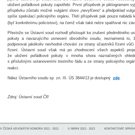
uložení pořádkové pokuty zapotřebí. První příspěvek je piktogramem v
příspěvku zůstalo možné vulgární slovo „nevyřčeno“ a předpoklad vulgar
spíše spekulací policejního orgánu. Třetí příspěvek pak pouze nabádá 
(byť konkrétnímu policistovi), na čemž však také nelze spatřovat nic zá
Přestože se Ústavní soud rozhodl přistoupit ke zrušení předmětného u
pokuty a navazujícího usnesení obvodního soudu, neznamená to, 
podporovat jakékoliv nevhodné chování ze strany účastníků řízení vůč
řízení. Ústavní soud však má po zhodnocení všech aspektů proje
že uložení pořádkové pokuty v mnoha shora naznačených ohlede
s příslušnými ustanoveními trestního řádu a ze strany policejního orgá
reakci.
Nález Ústavního soudu sp. zn. III. ÚS 3844/13 je dostupný
zde
.
Zdroj: Ústavní soud ČR
©
ČESKÁ ADVOKÁTNÍ KOMORA
2012 - 2013
©
IMPAX
2012 - 2013
KONTAKTOVAT SPRÁV