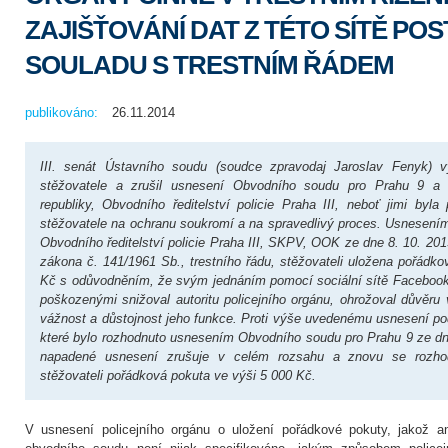
ZAJIŠŤOVÁNÍ DAT Z TÉTO SÍTĚ PO
SOULADU S TRESTNÍM ŘÁDEM
publikováno:
26.11.2014
III. senát Ústavního soudu (soudce zpravodaj Jaroslav Fenyk) vy
stěžovatele a zrušil usnesení Obvodního soudu pro Prahu 9 a 
republiky, Obvodního ředitelství policie Praha III, neboť jimi byl
stěžovatele na ochranu soukromí a na spravedlivý proces. Usnesením
Obvodního ředitelství policie Praha III, SKPV, OOK ze dne 8. 10. 2013
zákona č. 141/1961 Sb., trestního řádu, stěžovateli uložena pořádk
Kč s odůvodněním, že svým jednáním pomocí sociální sítě Facebook
poškozenými snižoval autoritu policejního orgánu, ohrožoval důvěru 
vážnost a důstojnost jeho funkce. Proti výše uvedenému usnesení pod
které bylo rozhodnuto usnesením Obvodního soudu pro Prahu 9 ze dne
napadené usnesení zrušuje v celém rozsahu a znovu se rozho
stěžovateli pořádková pokuta ve výši 5 000 Kč.
V usnesení policejního orgánu o uložení pořádkové pokuty, jakož a