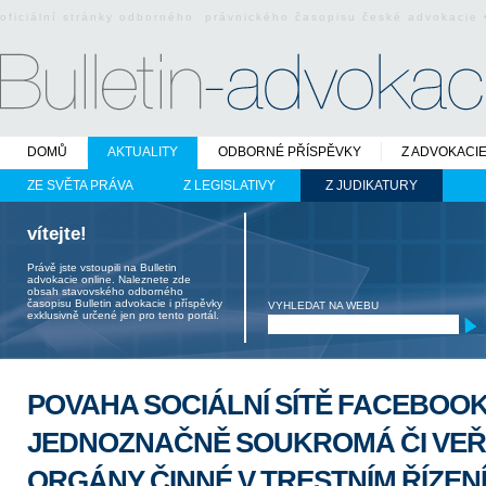
oficiální stránky odborného právnického časopisu české advokacie
DOMŮ
AKTUALITY
ODBORNÉ PŘÍSPĚVKY
Z ADVOKACI
ZE SVĚTA PRÁVA
Z LEGISLATIVY
Z JUDIKATURY
vítejte!
Právě jste vstoupili na Bulletin
advokacie online. Naleznete zde
obsah stavovského odborného
časopisu Bulletin advokacie i příspěvky
VYHLEDAT NA WEBU
exklusivně určené jen pro tento portál.
POVAHA SOCIÁLNÍ SÍTĚ FACEBOOK
JEDNOZNAČNĚ SOUKROMÁ ČI VEŘ
ORGÁNY ČINNÉ V TRESTNÍM ŘÍZENÍ