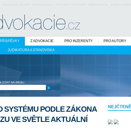
o časopisu české advokacie • oficiální stránky odborného právnick
PŘÍSPĚVKY
Z ADVOKACIE
PRO INZERENTY
PRO AUTORY
JUDIKATURA A STANOVISKA
HLEDAT NA WEBU
NEJČTENĚ
 SYSTÉMU PODLE ZÁKONA
OZU VE SVĚTLE AKTUÁLNÍ