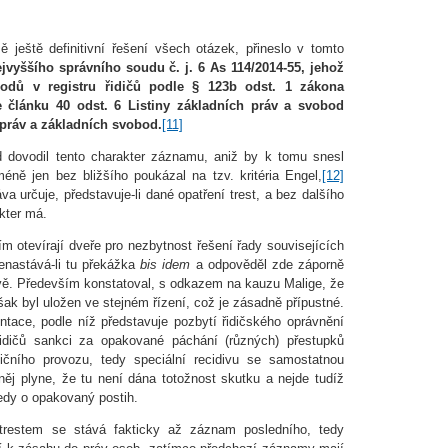
ě ještě definitivní řešení všech otázek, přineslo v tomto
jvyššího správního soudu č. j. 6 As 114/2014-55, jehož
odů v registru řidičů podle § 123b odst. 1 zákona
e článku 40 odst. 6 Listiny základních práv a svobod
práv a základních svobod.
[11]
d dovodil tento charakter záznamu, aniž by k tomu snesl
éně jen bez bližšího poukázal na tzv. kritéria Engel,
[12]
a určuje, představuje-li dané opatření trest, a bez dalšího
kter má.
m otevírají dveře pro nezbytnost řešení řady souvisejících
enastává-li tu překážka
bis idem
a odpověděl zde záporně
ivě. Především konstatoval, s odkazem na kauzu Malige, že
 však byl uložen ve stejném řízení, což je zásadně přípustné.
tace, podle níž představuje pozbytí řidičského oprávnění
idičů sankci za opakované páchání (různých) přestupků
ničního provozu, tedy speciální recidivu se samostatnou
ěj plyne, že tu není dána totožnost skutku a nejde tudíž
tedy o opakovaný postih.
že trestem se stává fakticky až záznam posledního, tedy