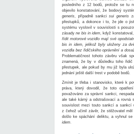
posledního z 12 bodů, protože se tu n
objevilo konstatování, že bodový systé
generis
, případně sankci
sui generis
za
přestupků, a dokonce i to, že jde o jis
systému vyslovil v souvislosti s posuzo
zásady
ne bis in idem
, když konstatoval
řídit motorové vozidlo mají své opodsta
bis in idem, jelikož byly uloženy za dv
vozidla bez řidičského oprávnění a dos
Problematičnost tohoto závěru však s
znamená, že by v důsledku toho řidič 
přestupek, ale pokud by mu již byla u
jednání ještě další trest v podobě bodů.
Zmínit je třeba i stanovisko, které k 
práva, který dovodil, že toto opatřen
považováno za správní sankci, nespadají
ale také kárný a odstrašovací a rovná s
souvislost mezi touto sankcí a sankcí
z čehož učinil závěr, že stěžovatel mě
došlo ke spáchání deliktu, a vyhnul s
idem
.