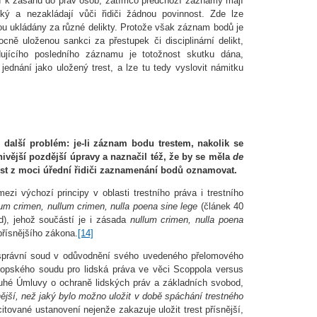
í k zásahu do práv osob, zatímco předchozí záznamy mají
cký a nezakládají vůči řidiči žádnou povinnost. Zde lze
u ukládány za různé delikty. Protože však záznam bodů je
ně uloženou sankci za přestupek či disciplinární delikt,
dujícího posledního záznamu je totožnost skutku dána,
jednání jako uložený trest, a lze tu tedy vyslovit námitku
ě další problém: je-li záznam bodu trestem, nakolik se
znivější pozdější úpravy a naznačil též, že by se měla
de
st z moci úřední řidiči zaznamenání bodů oznamovat.
mezi výchozí principy v oblasti trestního práva i trestního
lum crimen, nullum crimen, nulla poena sine lege
(článek 40
d), jehož součástí je i zásada
nullum crimen, nulla poena
y přísnějšího zákona.
[14]
 správní soud v odůvodnění svého uvedeného přelomového
opského soudu pro lidská práva ve věci Scoppola versus
 druhé Úmluvy o ochraně lidských práv a základních svobod,
nější, než jaký bylo možno uložit v době spáchání trestného
tované ustanovení nejenže zakazuje uložit trest přísnější,