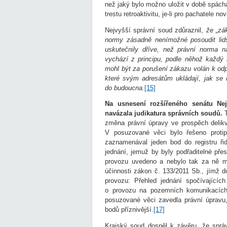
než jaký bylo možno uložit v době spáchá
trestu retroaktivitu, je-li pro pachatele no
Nejvyšší správní soud zdůraznil,
že „zá
normy zásadně není
možné posoudit lid
uskutečnily dříve, než právní norma n
vychází z principu, podle něhož každý
mohl být za porušení zákazu volán k odp
které svým adresátům ukládají, jak se m
do budoucna.
[15]
Na usnesení rozšířeného senátu Nej
navázala judikatura správních soudů.
T
změna právní úpravy ve prospěch delikv
V posuzované věci bylo řešeno protip
zaznamenával jeden bod do registru řid
jednání, jemuž by byly podřaditelné pře
provozu uvedeno a nebylo tak za ně m
účinnosti zákon č. 133/2011 Sb., jímž d
provozu: Přehled jednání spočívajícíc
o provozu na pozemních komunikacích 
posuzované věci zavedla právní úpravu
bodů příznivější.
[17]
Krajský soud dospěl k závěru, že sprá