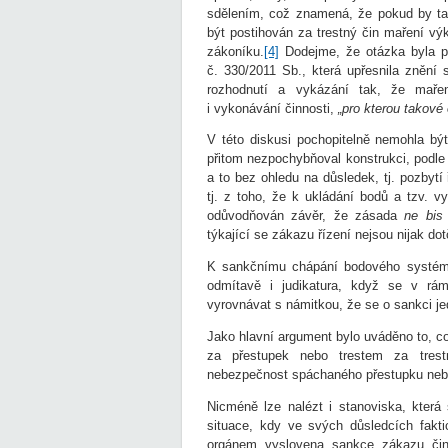
sdělením, což znamená, že pokud by tak
být postihován za trestný čin maření vý
zákoníku.
[4]
Dodejme, že otázka byla po
č. 330/2011 Sb., která upřesnila znění
rozhodnutí a vykázání tak, že maře
i vykonávání činnosti,
„pro kterou takové
V této diskusi pochopitelně nemohla bý
přitom nezpochybňoval konstrukci, podle
a to bez ohledu na důsledek, tj. pozbytí
tj. z toho, že k ukládání bodů a tzv. 
odůvodňován závěr, že zásada
ne bis
týkající se zákazu řízení nejsou nijak do
K sankčnímu chápání bodového systému
odmítavě i judikatura, když se v rá
vyrovnávat s námitkou, že se o sankci je
Jako hlavní argument bylo uváděno to, c
za přestupek nebo trestem za trestn
nebezpečnost spáchaného přestupku nebo 
Nicméně lze nalézt i stanoviska, kter
situace, kdy ve svých důsledcích fakti
orgánem vyslovena sankce zákazu činn