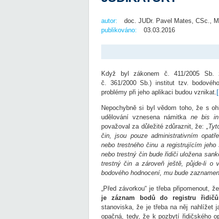
autor:
doc. JUDr. Pavel Mates, CSc., M
publikováno:
03.03.2016
Když byl zákonem č. 411/2005 Sb. z
č. 361/2000 Sb.) institut tzv. bodovéh
problémy při jeho aplikaci budou vznikat.
[
Nepochybně si byl vědom toho, že s oh
udělování vznesena námitka
ne bis i
považoval za důležité zdůraznit, že:
„Tyt
čin, jsou pouze administrativním opat
nebo trestného činu a registrujícím jeh
nebo trestný čin bude řidiči uložena san
trestný čin a zároveň ještě, půjde-li o
bodového hodnocení, mu bude zaznamená
„Před závorkou“ je třeba připomenout, že
je záznam bodů do registru řidičů
stanoviska, že je třeba na něj nahlížet 
opačná, tedy, že k pozbytí řidičského 