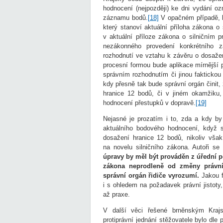
hodnocení (nejpozději) ke dni vydání o
záznamu bodů.
[18]
V opačném případě, k
který stanoví aktuální příloha zákona o
v aktuální příloze zákona o silničním
nezákonného provedení konkrétního 
rozhodnutí ve vztahu k závěru o dosažen
procesní formou bude aplikace mírnější 
správním rozhodnutím či jinou faktickou
kdy přesně tak bude správní orgán činit,
hranice 12 bodů, či v jiném okamžiku,
hodnocení přestupků v dopravě.
[19]
Nejasné je prozatím i to, zda a kdy by 
aktuálního bodového hodnocení, když 
dosažení hranice 12 bodů, nikoliv však
na novelu silničního zákona. Autoři s
úpravy by měl být prováděn z úřední po
zákona neprodleně od změny právn
správní orgán řidiče vyrozumí.
Jakou f
i s ohledem na požadavek právní jistoty
až praxe.
V další věci řešené brněnským Kra
protiprávní jednání stěžovatele bylo dle