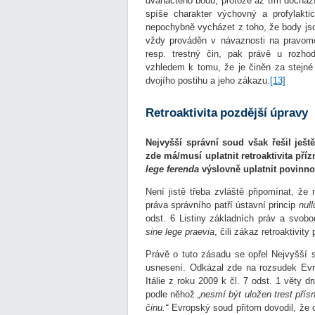
dvanáctého bodu, protože až tím docház
spíše charakter výchovný a profylakti
nepochybně vycházet z toho, že body jso
vždy prováděn v návaznosti na pravomoc
resp. trestný čin, pak právě u rozho
vzhledem k tomu, že je činěn za stejné 
dvojího postihu a jeho zákazu.
[13]
Retroaktivita pozdější úpravy
Nejvyšší správní soud však řešil ješt
zde má/musí uplatnit retroaktivita pří
lege ferenda
výslovně uplatnit povinno
Není jistě třeba zvláště připomínat, že 
práva správního patří ústavní princip
nul
odst. 6 Listiny základních práv a svobo
sine lege praevia
, čili zákaz retroaktivit
Právě o tuto zásadu se opřel Nejvyšší
usnesení. Odkázal zde na rozsudek Evr
Itálie z roku 2009 k čl. 7 odst. 1 věty
podle něhož
„nesmí být uložen trest přís
činu.“
Evropský soud přitom dovodil, že ci