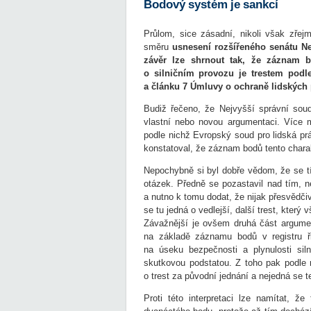
Bodový systém je sankcí
Průlom, sice zásadní, nikoli však zřejm
směru
usnesení rozšířeného senátu Ne
závěr lze shrnout tak, že záznam b
o silničním provozu je trestem podl
a článku 7 Úmluvy o ochraně lidských 
Budiž řečeno, že Nejvyšší správní sou
vlastní nebo novou argumentaci. Více m
podle nichž Evropský soud pro lidská práv
konstatoval, že záznam bodů tento chara
Nepochybně si byl dobře vědom, že se tí
otázek. Předně se pozastavil nad tím, n
a nutno k tomu dodat, že nijak přesvědč
se tu jedná o vedlejší, další trest, který
Závažnější je ovšem druhá část argumen
na základě záznamu bodů v registru ř
na úseku bezpečnosti a plynulosti sil
skutkovou podstatou. Z toho pak podle n
o trest za původní jednání a nejedná se 
Proti této interpretaci lze namítat, 