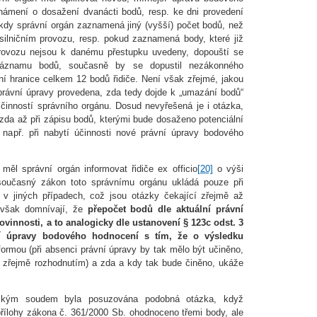
známení o dosažení dvanácti bodů, resp. ke dni provedení
dy správní orgán zaznamená jiný (vyšší) počet bodů, než
 silničním provozu, resp. pokud zaznamená body, které již
 provozu nejsou k danému přestupku uvedeny, dopouští se
záznamu bodů, současně by se dopustil nezákonného
í hranice celkem 12 bodů řidiče. Není však zřejmé, jakou
právní úpravy provedena, zda tedy dojde k „umazání bodů“
 činností správního orgánu. Dosud nevyřešená je i otázka,
 zda až při zápisu bodů, kterými bude dosaženo potenciální
 např. při nabytí účinnosti nové právní úpravy bodového
měl správní orgán informovat řidiče ex officio
[20]
o výši
současný zákon toto správnímu orgánu ukládá pouze při
 v jiných případech, což jsou otázky čekající zřejmě až
e však domnívají, že
přepočet bodů dle aktuální právní
vinnosti, a to analogicky dle ustanovení § 123c odst. 3
í úpravy bodového hodnocení s tím, že o výsledku
ormou (při absenci právní úpravy by tak mělo být učiněno,
, zřejmě rozhodnutím) a zda a kdy tak bude činěno, ukáže
jským soudem byla posuzována podobná otázka, když
 přílohy zákona č. 361/2000 Sb. ohodnoceno třemi body, ale