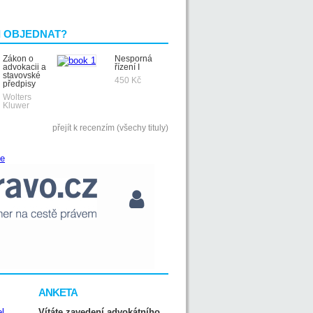
I OBJEDNAT?
Zákon o
Nesporná
advokacii a
řízení I
stavovské
450 Kč
předpisy
Wolters
Kluwer
přejít k recenzím (všechy tituly)
ANKETA
Vítáte zavedení advokátního