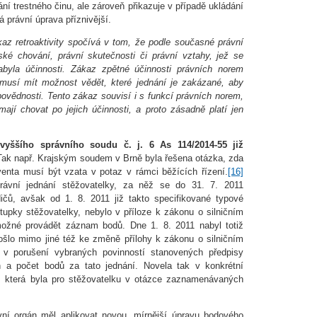
ní trestného činu, ale zároveň přikazuje v případě ukládání
vá právní úprava příznivější.
kaz retroaktivity spočívá v tom, že podle současné právní
ské chování, právní skutečnosti či právní vztahy, jež se
abyla účinnosti. Zákaz zpětné účinnosti právních norem
 musí mít možnost vědět, které jednání je zakázané, aby
ovědnosti. Tento zákaz souvisí i s funkcí právních norem,
ají chovat po jejich účinnosti, a proto zásadně platí jen
vyššího správního soudu č. j. 6 As 114/2014-55 již
ak např. Krajským soudem v Brně byla řešena otázka, zda
enta musí být vzata v potaz v rámci běžících řízení.
[16]
rávní jednání stěžovatelky, za něž se do 31. 7. 2011
ičů, avšak od 1. 8. 2011 již takto specifikované typové
stupky stěžovatelky, nebylo v příloze k zákonu o silničním
ožné provádět záznam bodů. Dne 1. 8. 2011 nabyl totiž
ošlo mimo jiné též ke změně přílohy k zákonu o silničním
h v porušení vybraných povinností stanovených předpisy
a počet bodů za tato jednání. Novela tak v konkrétní
, která byla pro stěžovatelku v otázce zaznamenávaných
vní orgán měl aplikovat novou, mírnější úpravu bodového