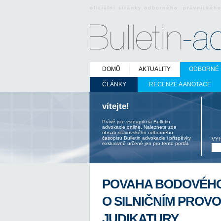
oficiální stránky odborného právnickéh
DOMŮ
AKTUALITY
ODBORNÉ 
ČLÁNKY
RECENZE A ANOTACE
vítejte!
Právě jste vstoupili na Bulletin
advokacie online. Naleznete zde
obsah stavovského odborného
časopisu Bulletin advokacie i příspěvky
VY
exklusivně určené jen pro tento portál.
POVAHA BODOVÉHO
O SILNIČNÍM PROV
JUDIKATURY