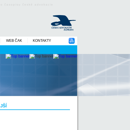
ého časopisu české advokacie
WEB ČAK
KONTAKTY
JŠÍ