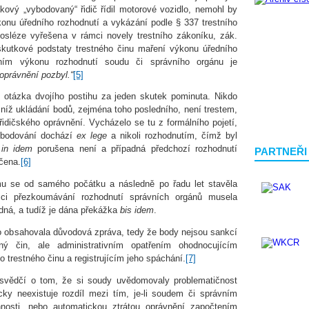
ový „vybodovaný“ řidič řídil motorové vozidlo, nemohl by
konu úředního rozhodnutí a vykázání podle § 337 trestního
sléze vyřešena v rámci novely trestního zákoníku, zák.
 skutkové podstaty trestného činu maření výkonu úředního
ním výkonu rozhodnutí soudu či správního orgánu je
 oprávnění pozbyl.“
[5]
t otázka dvojího postihu za jeden skutek pominuta. Nikdo
 níž ukládání bodů, zejména toho posledního, není trestem,
 řidičského oprávnění. Vycházelo se tu z formálního pojetí,
vybodování dochází
ex lege
a nikoli rozhodnutím, čímž byl
 in idem
porušena není a případná předchozí rozhodnutí
PARTNEŘI
tčena.
[6]
 se od samého počátku a následně po řadu let stavěla
mci přezkoumávání rozhodnutí správních orgánů musela
dná, a tudíž je dána překážka
bis idem
.
o obsahovala důvodová zpráva, tedy že body nejsou sankcí
ý čin, ale administrativním opatřením ohodnocujícím
trestného činu a registrujícím jeho spáchání.
[7]
á svědčí o tom, že si soudy uvědomovaly problematičnost
cky neexistuje rozdíl mezi tím, je-li soudem či správním
osti, nebo automatickou ztrátou oprávnění započtením