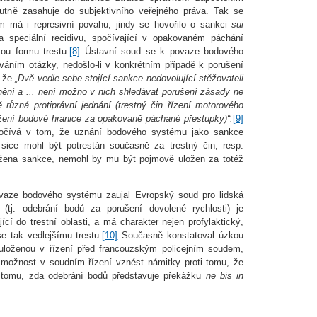
utně zasahuje do subjektivního veřejného práva. Tak se
m má i represivní povahu, jindy se hovořilo o sankci
sui
 speciální recidivu, spočívající v opakovaném páchání
tou formu trestu.
[8]
Ústavní soud se k povaze bodového
váním otázky, nedošlo-li v konkrétním případě k porušení
, že
„Dvě vedle sebe stojící sankce nedovolující stěžovateli
tnění a ... není možno v nich shledávat porušení zásady ne
ě různá protiprávní jednání (trestný čin řízení motorového
ažení bodové hranice za opakovaně páchané přestupky)“.
[9]
počívá v tom, že uznání bodového systému jako sankce
sice mohl být potrestán současně za trestný čin, resp.
ložena sankce, nemohl by mu být pojmově uložen za totéž
povaze bodového systému zaujal Evropský soud pro lidská
í (tj. odebrání bodů za porušení dovolené rychlosti) je
cí do trestní oblasti, a má charakter nejen profylaktický,
e tak vedlejšímu trestu.
[10]
Současně konstatoval úzkou
 uloženou v řízení před francouzským policejním soudem,
l možnost v soudním řízení vznést námitky proti tomu, že
e tomu, zda odebrání bodů představuje překážku
ne bis in