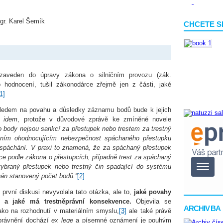
gr. Karel Šemík
CHCETE S
aveden do úpravy zákona o silničním provozu (zák.
o hodnocení, tušil zákonodárce zřejmě jen z části, jaké
1]
ledem na povahu a důsledky záznamu bodů bude k jejich
n idem
, protože v důvodové zprávě ke zmíněné novele
o body nejsou sankcí za přestupek nebo trestem za trestný
řením ohodnocujícím nebezpečnost spáchaného přestupku
o spáchání. V praxi to znamená, že za spáchaný přestupek
kce podle zákona o přestupcích, případně trest za spáchaný
 vybraný přestupek nebo trestný čin spadající do systému
n stanovený počet bodů.“
[2]
 první diskusi nevyvolala tato otázka, ale to,
jaké povahy
 a jaké má trestněprávní konsekvence.
Objevila se
ARCHIV BA
jako na rozhodnutí v materiálním smyslu,
[3]
ale také právě
oprávnění dochází
ex lege
a písemné oznámení je pouhým