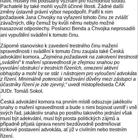
navíc musely mít podstatný význam pro rozhodnutí soudu.
Pachatelé by také mohli využít účinné lítosti. Žádné další
změny ústavně právní výbor nepodpořil. Patřil k nim
požadavek Jana Chvojky na vyřazení tohoto činu ze zvlášť
závažných, díky čemuž by kvůli němu nebylo možné
nasazovat odposlechy. Poslanci Benda a Chvojka neprosadili
ani vypuštění svádění k tomuto činu.
Záporné stanovisko k zavedení trestného činu mažení
spravedlnosti i svádění k tomuto činu zaujala také Česká
advokátní komora.
„Zejména požadavek na zakotvení trestnosti
„svádění“ k maření spravedlnosti je zřejmou snahou po
vyvolání obstrukcí v trestních řízeních, omezení aktivní
obhajoby a mohl by se stát i nástrojem pro vyloučení advokáta
z řízení. Minimálně potenciál snižování důvěry mezi zástupci a
účastníky řízení je zde zjevný,“
uvedl místopředseda ČAK
JUDr. Tomáš Sokol
.
Česká advokátní komora na prvním místě odsuzuje jakékoliv
snahy o maření spravedlnosti a bude s nimi bojovat uvnitř i vně
svých řad, jakákoliv snaha po postihu takového jednání však
musí být adekvátní, musí být prosta politických zájmů a
případně přijatá úprava nesmí bezdůvodně podmiňovat
rizikové postavení advokáta, ať již v civilním nebo trestním
řízení.