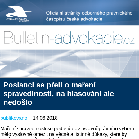
Poslanci se přeli o maření
spravedlnosti, na hlasování ale
nedošlo
publikováno:
14.06.2018
Maření spravedlnosti se podle úprav ústavněprávního výboru
mělo výslovně omezit na věcné a listinné důkazy, které by