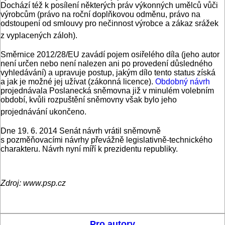
Dochází též k posílení některých práv výkonných umělců vůči
výrobcům (právo na roční doplňkovou odměnu, právo na
odstoupení od smlouvy pro nečinnost výrobce a zákaz srážek
z vyplacených záloh).
Směrnice 2012/28/EU zavádí pojem osiřelého díla (jeho autor
není určen nebo není nalezen ani po provedení důsledného
vyhledávání) a upravuje postup, jakým dílo tento status získá
a jak je možné jej užívat (zákonná licence).
Obdobný návrh
projednávala Poslanecká sněmovna již v minulém volebním
období, kvůli rozpuštění sněmovny však bylo jeho
projednávání ukončeno.
Dne 19. 6. 2014 Senát návrh vrátil sněmovně
s pozměňovacími návrhy převážně legislativně-technického
charakteru. Návrh nyní míří k prezidentu republiky.
Zdroj: www.psp.cz
Pro autory