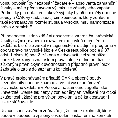
volbu povolání by nezapsání žadatele – absolventa zahraniční
fakulty – mělo představovat výjimku ze zásady jeho zapsání.
Podmínky pro uplatnění takové výjimky by přitom měly obecné
soudy a ČAK vykládat zužujícím způsobem, který zohlední
také komparativní rozměr studia a vysokou míru harmonizace
práva v zemích EU.
Při hodnocení, zda vzdělání absolventa zahraniční právnické
fakulty svým obsahem a rozsahem odpovídá obecnému
vzdělání, které lze získat v magisterském studijním programu v
oboru právo na vysoké škole v České republice podle § 37
odst. 1 písm. b) bod 2. zákona o advokacii, nelze přihlížet
pouze k získaným znalostem práva, ale je nutné přihlížet i k
získaným právnickým dovednostem a případné právní praxi
žadatele o zápis do seznamu koncipientů.
V právě projednávaném případě ČAK a obecné soudy
nezohlednily obecně známou a velmi vysokou úroveň
právnického vzdělání v Polsku a na samotné Jagellonské
univerzitě. Stejně tak nebyly zohledněny ani veškeré praktické
zkušenosti užitečné pro výkon povolání a délka dosavadní
praxe stěžovatele.
Ústavní soud závěrem zdůrazňuje, že podle okolností, které
budou v budoucnu zjištěny o vzdělání získaném na konkrétní