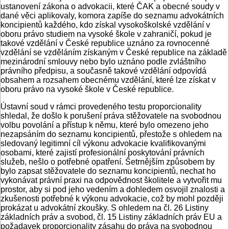
ustanovení zákona o advokacii, které ČAK a obecné soudy v
dané věci aplikovaly, komora zapíše do seznamu advokátních
koncipientů každého, kdo získal vysokoškolské vzdělání v
oboru právo studiem na vysoké škole v zahraničí, pokud je
takové vzdělání v České republice uznáno za rovnocenné
vzdělání se vzděláním získaným v České republice na základě
mezinárodní smlouvy nebo bylo uznáno podle zvláštního
právního předpisu, a současně takové vzdělání odpovídá
obsahem a rozsahem obecnému vzdělání, které lze získat v
oboru právo na vysoké škole v České republice.
Ústavní soud v rámci provedeného testu proporcionality
shledal, že došlo k porušení práva stěžovatele na svobodnou
volbu povolání a přístup k němu, které bylo omezeno jeho
nezapsáním do seznamu koncipientů, přestože s ohledem na
sledovaný legitimní cíl výkonu advokacie kvalifikovanými
osobami, které zajistí profesionální poskytování právních
služeb, nešlo o potřebné opatření. Šetrnějším způsobem by
bylo zapsat stěžovatele do seznamu koncipientů, nechat ho
vykonávat právní praxi na odpovědnost školitele a vytvořit mu
prostor, aby si pod jeho vedením a dohledem osvojil znalosti a
zkušenosti potřebné k výkonu advokacie, což by mohl později
prokázat u advokátní zkoušky. S ohledem na čl. 26 Listiny
základních práv a svobod, čl. 15 Listiny základních práv EU a
požadavek proporcionality zásahu do práva na svobodnou