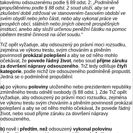
takovému odsouzenému podle § 89 odst. 2:
„Podmíněně
propuštěnému podle § 88 odst. 2 soud uloží, aby se ve
zkušební době zdržoval ve stanoveném časovém období ve
svém obydlí nebo jeho části, nebo aby vykonal práce ve
prospěch obcí, státních nebo jiných obecně prospěšných
institucí, anebo aby složil určenou peněžní částku na pomoc
obětem trestné činnosti na účet soudu.“
TrZ opět vyžaduje, aby odsouzený po právní moci rozsudku,
zejména ve výkonu trestu, svým chováním a plněním
povinností
prokázal polepšení
a aby se od něho mohlo
očekávat, že
povede řádný život
, nebo soud
přijme záruku
za dovršení nápravy odsouzeného
. TrZ tedy odlišuje
čtyři
kategorie
, podle nichž lze odsouzeného podmíněně propustit.
Jedná se o podmíněné propuštění:
a)
po výkonu
poloviny
uloženého nebo prezidentem republiky
zmírněného trestu odnětí svobody (§ 88 odst. ). Zde TrZ opět
vyžaduje, aby odsouzený po právní moci rozsudku, zejména
ve výkonu trestu svým chováním a plněním povinností prokázal
polepšení a aby se od něho mohlo očekávat, že povede řádný
život, nebo soud přijme záruku za dovršení nápravy
odsouzeného,
b)
nově i
předtím
,
než
odsouzený
vykonal polovinu