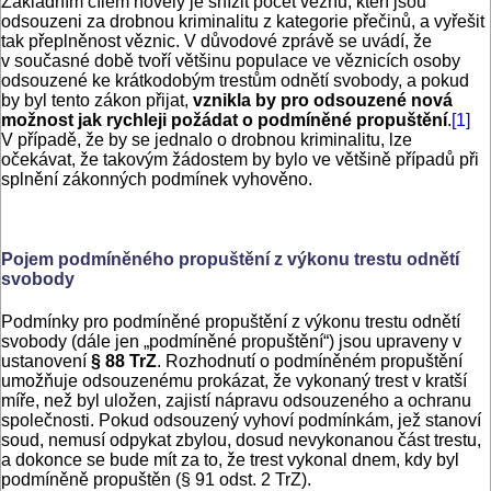
Základním cílem novely je snížit počet vězňů, kteří jsou
odsouzeni za drobnou kriminalitu z kategorie přečinů, a vyřešit
tak přeplněnost věznic. V důvodové zprávě se uvádí, že
v současné době tvoří většinu populace ve věznicích osoby
odsouzené ke krátkodobým trestům odnětí svobody, a pokud
by byl tento zákon přijat,
vznikla by pro odsouzené nová
možnost jak rychleji požádat o podmíněné propuštění
.
[1]
V případě, že by se jednalo o drobnou kriminalitu, lze
očekávat, že takovým žádostem by bylo ve většině případů při
splnění zákonných podmínek vyhověno.
Pojem podmíněného propuštění z výkonu trestu odnětí
svobody
Podmínky pro podmíněné propuštění z výkonu trestu odnětí
svobody (dále jen „podmíněné propuštění“) jsou upraveny v
ustanovení
§ 88 TrZ
. Rozhodnutí o podmíněném propuštění
umožňuje odsouzenému prokázat, že vykonaný trest v kratší
míře, než byl uložen, zajistí nápravu odsouzeného a ochranu
společnosti. Pokud odsouzený vyhoví podmínkám, jež stanoví
soud, nemusí odpykat zbylou, dosud nevykonanou část trestu,
a dokonce se bude mít za to, že trest vykonal dnem, kdy byl
podmíněně propuštěn (§ 91 odst. 2 TrZ).