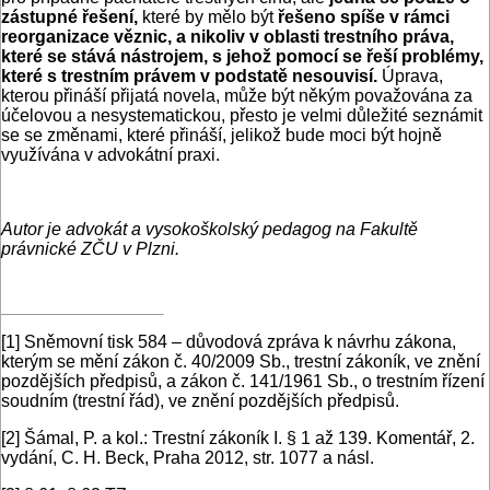
zástupné řešení,
které by mělo být
řešeno spíše v rámci
reorganizace věznic, a
nikoliv v oblasti trestního práva,
které se stává nástrojem, s jehož pomocí se řeší problémy,
které s trestním právem v podstatě nesouvisí.
Úprava,
kterou přináší přijatá novela, může být někým považována za
účelovou a nesystematickou, přesto je velmi důležité seznámit
se se změnami, které přináší, jelikož bude moci být hojně
využívána v advokátní praxi.
Autor je advokát a vysokoškolský pedagog na Fakultě
právnické ZČU v Plzni.
[1]
Sněmovní tisk 584 – důvodová zpráva k návrhu zákona,
kterým se mění zákon č. 40/2009 Sb., trestní zákoník, ve znění
pozdějších předpisů, a zákon č. 141/1961 Sb., o trestním řízení
soudním (trestní řád), ve znění pozdějších předpisů.
[2]
Šámal, P. a kol.: Trestní zákoník I. § 1 až 139. Komentář, 2.
vydání, C. H. Beck, Praha 2012, str. 1077 a násl.