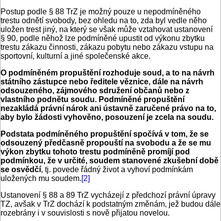
Postup podle § 88 TrZ je možný pouze u nepodmíněného
trestu odnětí svobody, bez ohledu na to, zda byl vedle něho
uložen trest jiný, na který se však může vztahovat ustanovení
§ 90, podle něhož lze podmíněné upustit od výkonu zbytku
trestu zákazu činnosti, zákazu pobytu nebo zákazu vstupu na
sportovní, kulturní a jiné společenské akce.
O podmíněném propuštění rozhoduje soud, a to na návrh
státního zástupce nebo ředitele věznice, dále na návrh
odsouzeného, zájmového sdružení občanů nebo z
vlastního podnětu soudu. Podmíněné propuštění
nezakládá právní nárok ani ústavně zaručené právo na to,
aby bylo žádosti vyhověno, posouzení je zcela na soudu.
Podstata podmíněného propuštění spočívá v tom, že se
odsouzený předčasně propouští na svobodu a že se mu
výkon zbytku tohoto trestu podmíněně promíjí pod
podmínkou, že v určité, soudem stanovené zkušební době
se osvědčí
, tj. povede řádný život a vyhoví podmínkám
uložených mu soudem.
[2]
Ustanovení § 88 a 89 TrZ vycházejí z předchozí právní úpravy
TZ, avšak v TrZ dochází k podstatným změnám, jež budou dále
rozebrány i v souvislosti s nově přijatou novelou.