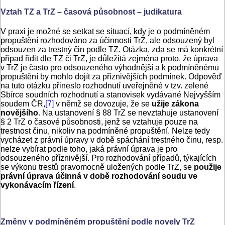
Vztah TZ a TrZ – časová působnost – judikatura
V praxi je možné se setkat se situací, kdy je o podmíněném
propuštění rozhodováno za účinnosti TrZ, ale odsouzený byl
odsouzen za trestný čin podle TZ. Otázka, zda se má konkrétní
případ řídit dle TZ či TrZ, je důležitá zejména proto, že úprava
v TrZ je často pro odsouzeného výhodnější a k podmíněnému
propuštění by mohlo dojít za příznivějších podmínek. Odpověď
na tuto otázku přineslo rozhodnutí uveřejněné v tzv. zelené
Sbírce soudních rozhodnutí a stanovisek vydávané Nejvyšším
soudem ČR,
[7]
v němž se dovozuje, že se
užije zákona
novějšího
. Na ustanovení § 88 TrZ se nevztahuje ustanovení
§ 2 TrZ o časové působnosti, jenž se vztahuje pouze na
trestnost činu, nikoliv na podmíněné propuštění. Nelze tedy
vycházet z právní úpravy v době spáchání trestného činu, resp.
nelze vybírat podle toho, jaká právní úprava je pro
odsouzeného příznivější. Pro rozhodování případů, týkajících
se výkonu trestů pravomocně uložených podle TrZ, se
použije
právní úprava účinná v době rozhodování soudu ve
vykonávacím řízení
.
Změny v podmíněném propuštění podle novely TrZ