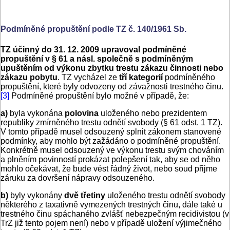
Podmíněné propuštění podle TZ č. 140/1961 Sb.
TZ účinný do 31. 12. 2009 upravoval podmíněné
propuštění v § 61 a násl. společně s podmíněným
upuštěním od výkonu zbytku trestu zákazu činnosti nebo
zákazu pobytu
. TZ vycházel ze
tří kategorií
podmíněného
propuštění, které byly odvozeny od závažnosti trestného činu.
[3]
Podmíněné propuštění bylo možné v případě, že:
a)
byla vykonána
polovina
uloženého nebo prezidentem
republiky zmírněného trestu odnětí svobody (§ 61 odst. 1 TZ).
V tomto případě musel odsouzený splnit zákonem stanovené
podmínky, aby mohlo být zažádáno o podmíněné propuštění.
Konkrétně musel odsouzený ve výkonu trestu svým chováním
a plněním povinností prokázat polepšení tak, aby se od něho
mohlo očekávat, že bude vést řádný život, nebo soud přijme
záruku za dovršení nápravy odsouzeného.
b)
byly vykonány
dvě třetiny
uloženého trestu odnětí svobody
některého z taxativně vymezených trestných činu, dále také u
trestného činu spáchaného zvlášť nebezpečným recidivistou (v
TrZ již tento pojem není) nebo v případě uložení výjimečného