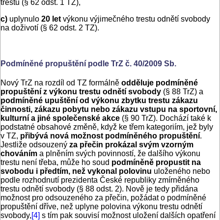
trestu (§ 62 odst. 1 TZ),
c)
uplynulo
20 let
výkonu výjimečného trestu odnětí svobody
na doživotí (§ 62 odst. 2 TZ).
Podmíněné propuštění podle TrZ č. 40/2009 Sb.
Nový TrZ na rozdíl od TZ formálně
odděluje podmíněné
propuštění z výkonu trestu odnětí svobody
(§ 88 TrZ) a
podmíněné upuštění od výkonu zbytku trestu zákazu
činnosti, zákazu pobytu nebo zákazu vstupu na sportovní,
kulturní a jiné společenské akce
(§ 90 TrZ). Dochází také k
podstatné obsahové změně, když ke třem kategoriím, jež byly
v TZ,
přibývá nová možnost podmíněného propuštění
.
Jestliže odsouzený
za přečin prokázal svým vzorným
chováním
a plněním svých povinností, že dalšího výkonu
trestu není třeba, může ho soud
podmíněně propustit na
svobodu i předtím, než vykonal polovinu
uloženého nebo
podle rozhodnutí prezidenta České republiky zmírněného
trestu odnětí svobody (§ 88 odst. 2). Nově je tedy přidána
možnost pro odsouzeného za přečin, požádat o podmíněné
propuštění dříve, než uplyne polovina výkonu trestu odnětí
svobody,
[4]
s tím pak souvisí možnost uložení dalších opatření