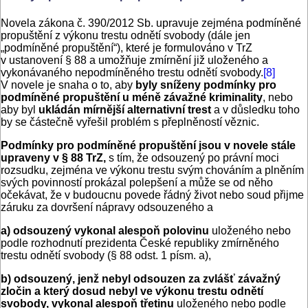
Novela zákona č. 390/2012 Sb. upravuje zejména podmíněné
propuštění z výkonu trestu odnětí svobody (dále jen
„podmíněné propuštění“), které je formulováno v TrZ
v ustanovení § 88 a umožňuje zmírnění již uloženého a
vykonávaného nepodmíněného trestu odnětí svobody.
[8]
V novele je snaha o to, aby
byly sníženy podmínky pro
podmíněné propuštění
u
méně závažné kriminality
, nebo
aby byl
ukládán mírnější alternativní trest
a v důsledku toho
by se částečně vyřešil problém s přeplněností věznic.
Podmínky pro podmíněné propuštění jsou v novele stále
upraveny v § 88 TrZ,
s tím, že odsouzený po právní moci
rozsudku, zejména ve výkonu trestu svým chováním a plněním
svých povinností prokázal polepšení a může se od něho
očekávat, že v budoucnu povede řádný život nebo soud přijme
záruku za dovršení nápravy odsouzeného a
a) odsouzený vykonal alespoň polovinu
uloženého nebo
podle rozhodnutí prezidenta České republiky zmírněného
trestu odnětí svobody (§ 88 odst. 1 písm. a),
b) odsouzený, jenž nebyl odsouzen za zvlášť závažný
zločin a který dosud nebyl ve výkonu trestu odnětí
svobody, vykonal alespoň třetinu
uloženého nebo podle