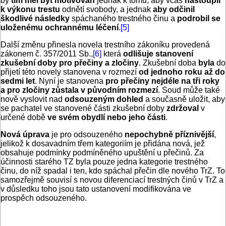
by
tím měl být motivován
jednak k tomu, aby včas
nastoupil
k výkonu trestu
odnětí svobody, a jednak
aby odčinil
škodlivé následky
spáchaného trestného činu a
podrobil se
uloženému ochrannému léčení
.
[5]
Další změnu přinesla novela trestního zákoníku provedená
zákonem č. 357/2011 Sb.,
[6]
která
odlišuje stanovení
zkušební doby pro přečiny a zločiny
. Zkušební doba
byla
do
přijetí této novely stanovena v rozmezí
od jednoho roku až do
sedmi let
. Nyní je stanovena
pro přečiny nejdéle na tři roky
a pro zločiny zůstala v původním rozmezí
. Soud může také
nově vyslovit nad
odsouzeným dohled
a současně uložit, aby
se pachatel ve stanovené části zkušební doby
zdržoval
v
určené době
ve svém obydlí nebo jeho části
.
Nová úprava
je pro odsouzeného
nepochybně příznivější
,
jelikož k dosavadním třem kategoriím je přidána nová, jež
obsahuje podmínky podmíněného upuštění u přečinů. Za
účinnosti starého TZ byla pouze jedna kategorie trestného
činu, do níž spadal i ten, kdo spáchal přečin dle nového TrZ. To
samozřejmě souvisí s novou diferenciací trestných činů v TrZ a
v důsledku toho jsou tato ustanovení modifikována ve
prospěch odsouzeného.