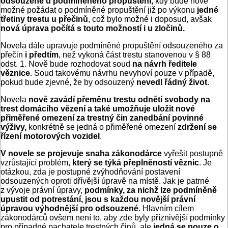
odsouzené u podmíněného propuštění,
kdy bude nově
možné požádat o podmíněné propuštění již po výkonu
jedné
třetiny trestu u přečinů
, což bylo možné i doposud, avšak
nová úprava počítá s touto možností i u zločinů.
Novela dále upravuje podmíněné propuštění odsouzeného za
přečin
i předtím
, než vykoná část trestu stanovenou v § 88
odst. 1. Nově bude rozhodovat soud
na návrh ředitele
věznice
. Soud takovému návrhu nevyhoví pouze v případě,
pokud bude zjevné, že by odsouzený
nevedl řádný život
.
Novela
nově zavádí přeměnu trestu odnětí svobody na
trest domácího vězení a také umožňuje uložit nové
přiměřené omezení za trestný čin zanedbání povinné
výživy,
konkrétně se jedná o přiměřené omezení
zdržení se
řízení motorových vozidel
.
V novele se projevuje snaha zákonodárce
vyřešit postupně
vzrůstající problém,
který se týká přeplněností věznic
. Je
otázkou, zda je postupné zvýhodňování postavení
odsouzených oproti dřívější úpravě na místě. Jak je patrné
z vývoje právní úpravy,
podmínky, za nichž lze podmíněně
upustit od potrestání, jsou s každou novější právní
úpravou výhodnější pro odsouzené
. Hlavním cílem
zákonodárců ovšem není to, aby zde byly příznivější podmínky
pro případné pachatele trestných činů, ale
jedná se pouze o