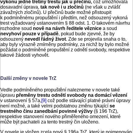
výkonu jedné třetiny trestu jak u přečinů,
což umožňovala
dosavadní úprava,
tak nově i u zločinů
(ne však u zvlášť
závažných zločinů). U přečinů bude možné přistoupit
k podmíněnému propuštění i předtím, než odsouzený vykoná
trest vyžadovaný ustanovením § 88 odst. 1. O takovém návrhu
rozhodne soud
nově
na návrh ředitele věznice
a soud
nevyhoví
pouze v případě
, pokud bude zjevné, že by
odsouzený
nevedl řádný život
. Zde se projevila snaha o to,
aby byly výrazně zmírněny podmínky, za nichž by bylo možné
požádat o podmíněné propuštění z odnětí svobody, respektive
takové žádosti vyhovět.
Další změny v novele TrZ
Vedle podmíněného propuštění nalezneme v novele také
úpravu
přeměny trestu odnětí svobody na domácí vězení
v ustanovení § 57a,
[9]
což podle stávající platné právní úpravy
není možné, a také velmi podstatnou změnu týkající
se
trestného činu zanedbání povinné výživy
(§ 196 TrZ),
respektive stanovení nového přiměřeného omezení, které
může být pachateli za tento trestný čin uloženo.
V novele je vložen zcela nový § 196a TrZ, který je pojmenován