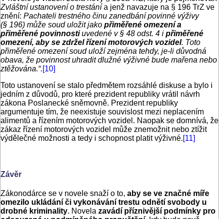
Zvláštní ustanovení o trestání
a jenž navazuje na § 196 TrZ ve
znění:
Pachateli trestného činu zanedbání povinné výživy
(§ 196) může soud uložit jako
přiměřené omezení a
přiměřené povinnosti
uvedené v § 48 odst. 4 i
přiměřené
omezení, aby se zdržel řízení motorových vozidel
. Toto
přiměřené omezení soud uloží zejména tehdy, je-li důvodná
obava, že povinnost uhradit dlužné výživné bude mařena nebo
ztěžována.“.
[10]
Toto ustanovení se stalo předmětem rozsáhlé diskuse a bylo i
jedním z důvodů, pro které prezident republiky vrátil návrh
zákona Poslanecké sněmovně. Prezident republiky
argumentuje tím, že neexistuje souvislost mezi neplacením
alimentů a řízením motorových vozidel. Naopak se domnívá, že
zákaz řízení motorových vozidel může znemožnit nebo ztížit
výdělečné možnosti a tedy i schopnost platit výživné.
[11]
Závěr
Zákonodárce se v novele snaží o to,
aby se ve značné míře
omezilo ukládání či vykonávání trestu odnětí svobody u
drobné kriminality
. Novela
zavádí příznivější podmínky pro