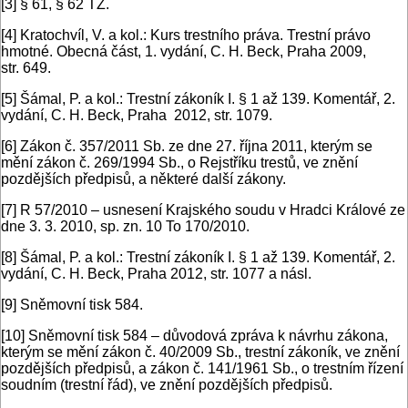
[3]
§ 61, § 62 TZ.
[4]
Kratochvíl, V. a kol.: Kurs trestního práva. Trestní právo
hmotné. Obecná část, 1. vydání, C. H. Beck, Praha 2009,
str. 649.
[5]
Šámal, P. a kol.: Trestní zákoník I. § 1 až 139. Komentář, 2.
vydání, C. H. Beck, Praha 2012, str. 1079.
[6]
Zákon č. 357/2011 Sb. ze dne 27. října 2011, kterým se
mění zákon č. 269/1994 Sb., o Rejstříku trestů, ve znění
pozdějších předpisů, a některé další zákony.
[7]
R 57/2010 – usnesení Krajského soudu v Hradci Králové ze
dne 3. 3. 2010, sp. zn. 10 To 170/2010.
[8]
Šámal, P. a kol.: Trestní zákoník I. § 1 až 139. Komentář, 2.
vydání, C. H. Beck, Praha 2012, str. 1077 a násl.
[9]
Sněmovní tisk 584.
[10]
Sněmovní tisk 584 – důvodová zpráva k návrhu zákona,
kterým se mění zákon č. 40/2009 Sb., trestní zákoník, ve znění
pozdějších předpisů, a zákon č. 141/1961 Sb., o trestním řízení
soudním (trestní řád), ve znění pozdějších předpisů.