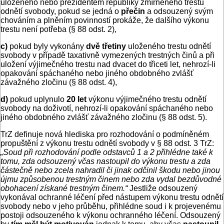
uloženého nebo prezidentem republiky zmírněného trestu
odnětí svobody, pokud se jedná o
přečin
a odsouzený svým
chováním a plněním povinností prokáže, že dalšího výkonu
trestu není potřeba (§ 88 odst. 2),
c)
pokud byly vykonány
dvě třetiny
uloženého trestu odnětí
svobody v případě taxativně vymezených trestných činů a při
uložení výjimečného trestu nad dvacet do třiceti let, nehrozí-li
opakování spáchaného nebo jiného obdobného zvlášť
závažného zločinu (§ 88 odst. 4),
d)
pokud uplynulo
20 let
výkonu výjimečného trestu odnětí
svobody na doživotí, nehrozí-li opakování spáchaného nebo
jiného obdobného zvlášť závažného zločinu (§ 88 odst. 5).
TrZ definuje nová hlediska pro rozhodování o podmíněném
propuštění z výkonu trestu odnětí svobody v § 88 odst. 3 TrZ:
„Soud při rozhodování podle odstavců 1 a 2 přihlédne také k
tomu, zda odsouzený včas nastoupil do výkonu trestu a zda
částečně nebo zcela nahradil či jinak odčinil škodu nebo jinou
újmu způsobenou trestným činem nebo zda vydal bezdůvodné
obohacení získané trestným činem.“
Jestliže odsouzený
vykonával ochranné léčení před nástupem výkonu trestu odnětí
svobody nebo v jeho průběhu, přihlédne soud i k projevenému
postoji odsouzeného k výkonu ochranného léčení. Odsouzený