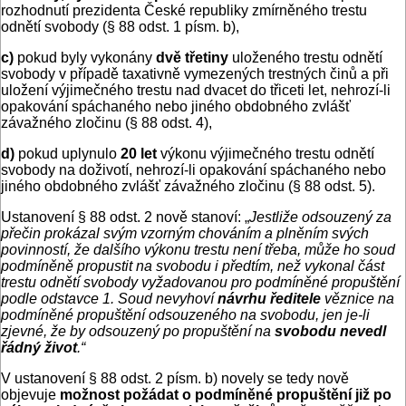
rozhodnutí prezidenta České republiky zmírněného trestu
odnětí svobody (§ 88 odst. 1 písm. b),
c)
pokud byly vykonány
dvě třetiny
uloženého trestu odnětí
svobody v případě taxativně vymezených trestných činů a při
uložení výjimečného trestu nad dvacet do třiceti let, nehrozí-li
opakování spáchaného nebo jiného obdobného zvlášť
závažného zločinu (§ 88 odst. 4),
d)
pokud uplynulo
20 let
výkonu výjimečného trestu odnětí
svobody na doživotí, nehrozí-li opakování spáchaného nebo
jiného obdobného zvlášť závažného zločinu (§ 88 odst. 5).
Ustanovení § 88 odst. 2 nově stanoví: „
Jestliže odsouzený za
přečin prokázal svým vzorným chováním a plněním svých
povinností, že dalšího výkonu trestu není třeba, může ho soud
podmíněně propustit na svobodu i předtím, než vykonal část
trestu odnětí svobody vyžadovanou pro podmíněné propuštění
podle odstavce 1. Soud nevyhoví
návrhu ředitele
věznice na
podmíněné propuštění odsouzeného na svobodu, jen je-li
zjevné, že by odsouzený po propuštění na
svobodu nevedl
řádný život
.“
V ustanovení § 88 odst. 2 písm. b) novely se tedy nově
objevuje
možnost požádat o podmíněné propuštění již po