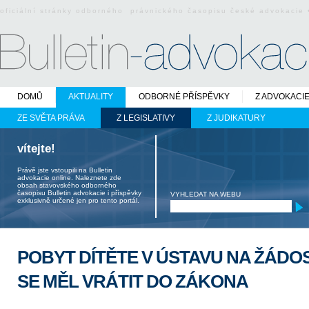
oficiální stránky odborného právnického časopisu české advokacie
DOMŮ
AKTUALITY
ODBORNÉ PŘÍSPĚVKY
Z ADVOKACI
ZE SVĚTA PRÁVA
Z LEGISLATIVY
Z JUDIKATURY
vítejte!
Právě jste vstoupili na Bulletin
advokacie online. Naleznete zde
obsah stavovského odborného
časopisu Bulletin advokacie i příspěvky
VYHLEDAT NA WEBU
exklusivně určené jen pro tento portál.
POBYT DÍTĚTE V ÚSTAVU NA ŽÁDO
SE MĚL VRÁTIT DO ZÁKONA