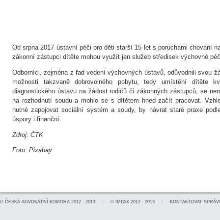
Od srpna 2017 ústavní péči pro děti starší 15 let s poruchami chování na
zákonní zástupci dítěte mohou využít jen služeb středisek výchovné péč
Odborníci, zejména z řad vedení výchovných ústavů, odůvodnili svou žá
možnosti takzvaně dobrovolného pobytu, tedy umístění dítěte k
diagnostického ústavu na žádost rodičů či zákonných zástupců, se ne
na rozhodnutí soudu a mohlo se s dítětem hned začít pracovat. Vzh
nutné zapojovat sociální systém a soudy, by návrat staré praxe podl
úspory i finanční.
Zdroj: ČTK
Foto: Pixabay
©
ČESKÁ ADVOKÁTNÍ KOMORA
2012 - 2013
©
IMPAX
2012 - 2013
KONTAKTOVAT SPRÁV