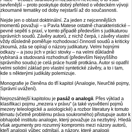
sevřenější – proto poskytuje dobrý přehled o vědeckém vývoji
zkoumané tematiky od doby nejstarší až do současnosti.
Nejde jen o oblast doktrinální. Za jeden z nejcennějších
momentů považuji – u Pavla Matese ostatně charakteristické –
pevné sepětí s praxí, v tomto případě především s judikaturou
správních soudů. Závěry autorů, z nichž čerpá, i závěry vlastní
vždy důsledně poměřuje rozhodovací činností soudů a kriticky
zkoumá, zda se opírají o názory judikatury. Velmi hojnými
odkazy – a jsou jich v práci stovky – na velmi důkladně
vybíraná a studovaná rozhodnutí (především Nejvyššího
správního soudu) je celá práce hustě protkána. Autor si opatřil
velmi solidní základ pro vlastní syntetické závěry, a to i tam,
kde s některými judikáty polemizuje.
Monografie je členěna do tří kapitol (Analogie, Neurčité pojmy,
Správní uvážení).
Nejrozsáhlejší kapitolou je
pasáž o analogii
. Přes výklad a
klasifikaci pojmu „mezera v právu“ (a také vysvětlení pojmů
mezery teleologické a axiologické) a rozbor literatury k tomuto
tématu (včetně problému práva soukromého) přistupuje autor k
obhajobě institutu analogie, který považuje za nezbytný. Hledá
však argumenty pro rozumný kompromis mezi názory autorů,
kteří analogii vůbec odmítají, a názory, které analogii