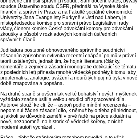
obnovené činnosti správních soudů. Sám docent Mates, bývalý
soudce Ústavního soudu ČSFR, přednáší na Vysoké škole
finanční a správní v Praze a na Fakultě sociálně ekonomické
Univerzity Jana Evangelisty Purkyně v Ústí nad Labem, je
místopředsedou komise pro správní právo Legislativní rady
vlády, členem komise České advokátní komory pro advokátní
zkoušky a působí v rozkladových komisích ústředních
správních úřadů.
Judikatura postupně obnovovaného správního soudnictví
zásadním způsobem ovlivnila recentní chápání pojmů v právní
teorii ustálených, jednak tím, že hojná literatura (články,
komentáře a zejména zásadní monografie dotýkající se tématu
z posledních let) přinesla mnohé vědecké podněty k tomu, aby
problematika analogie, uvážení a neurčitých pojmů byla v nové
době zmapována a popsána.
Na druhé straně si ovšem tak velké bohatství nových myšlenek
vyžádalo značné úsilí a velkou erudici při zpracování díla.
Autorovi slouží ke cti, že – aspoň podle mínění recenzenta –
nepominul žádné zásadní dílo, k němuž bylo třeba přihlédnout,
a jakkoli se důvodně zaměřil v prvé řadě na práce aktuální a
nové, nezapomněl na historické vědecké kořeny, z nichž
moderní autoři vycházeli.
Práce – třebaže stránkovým rozsahem nevelká, o to však