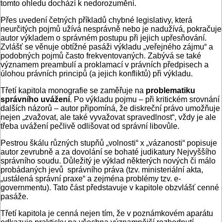
tomto ohledu dochází k nedorozumění.
Přes uvedení četných příkladů chybné legislativy, která
neurčitých pojmů užívá nesprávně nebo je nadužívá, pokračuje
autor výkladem o správném postupu při jejich upřesňování.
Zvlášť se věnuje obtížné pasáži výkladu „veřejného zájmu“ a
podobných pojmů často frekventovaných. Zabývá se také
významem preambulí a proklamací v právních předpisech a
úlohou právních principů (a jejich konfliktů) při výkladu.
Třetí kapitola monografie se zaměřuje na
problematiku
správního uvážení
. Po výkladu pojmu – při kritickém srovnání
dalších názorů – autor připomíná, že diskreční právo umožňuje
nejen „zvažovat, ale také vyvažovat spravedlnost“, vždy je ale
třeba uvážení pečlivě odlišovat od správní libovůle.
Pestrou škálu různých stupňů „volnosti“ x „vázanosti“ popisuje
autor zevrubně a za dovolání se bohaté judikatury Nejvyššího
správního soudu. Důležitý je výklad některých nových či málo
probádaných jevů správního práva (tzv. ministeriální akta,
„ustálená správní praxe“ a zejména problémy tzv. e-
governmentu). Tato část představuje v kapitole obzvlášť cenné
pasáže.
Třetí kapitola je cenná nejen tím, že v poznámkovém aparátu