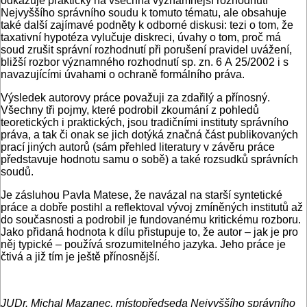
odkazuje prakticky na všechna významnější rozhodnutí
Nejvyššího správního soudu k tomuto tématu, ale obsahuje
také další zajímavé podněty k odborné diskusi: tezi o tom, že
taxativní hypotéza vylučuje diskreci, úvahy o tom, proč má
soud zrušit správní rozhodnutí při porušení pravidel uvážení,
bližší rozbor významného rozhodnutí sp. zn. 6 A 25/2002 i s
navazujícími úvahami o ochraně formálního práva.
Výsledek autorovy práce považuji za zdařilý a přínosný.
Všechny tři pojmy, které podrobil zkoumání z pohledů
teoretických i praktických, jsou tradičními instituty správního
práva, a tak či onak se jich dotýká značná část publikovaných
prací jiných autorů (sám přehled literatury v závěru práce
představuje hodnotu samu o sobě) a také rozsudků správních
soudů.
Je zásluhou Pavla Matese, že navázal na starší syntetické
práce a dobře postihl a reflektoval vývoj zmíněných institutů až
do současnosti a podrobil je fundovanému kritickému rozboru.
Jako přidaná hodnota k dílu přistupuje to, že autor – jak je pro
něj typické – používá srozumitelného jazyka. Jeho práce je
čtivá a již tím je ještě přínosnější.
JUDr. Michal Mazanec, místopředseda Nejvyššího správního