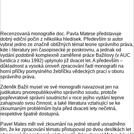
Recenzovaná monografie doc. Pavla Matese představuje
dobrý ediční počin z několika hledisek. Především si autor
vybral jedno ze značně obtížných témat teorie správního práva,
kde i literatury jen časopisecké je poskrovnu, a jednak od
vydání podobně komplexně zaměřené práce Bažilovy (v AUC
Iuridica z roku 1992) uplynulo již dvacet let. A především –
důkladnost a vysoká úroveň zpracování řadí monografii na
horní příčky pomyslného žebříčku vědeckých prací v oboru
správního práva.
Zdeněk Bažil musel ve své monografii navazovat jen na
judikaturu prvorepublikového správního soudu, protože
popřevratové správní soudnictví v roce jejího vydání teprve
zahajovalo svou činnost, a také literatura vztahující se ke
zkoumaným problémům byla před dvaceti lety nečetná,
respektive špatně dostupná.
Pavel Mates měl své zkoumání na jedné straně usnadněno
tím, že ke zpracování tématu přistupoval po dvou desítkách let