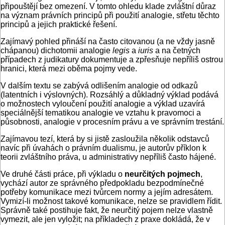
připouštějí bez omezení. V tomto ohledu klade zvláštní důraz
na význam právních principů při použití analogie, střetu těchto
principů a jejich praktické řešení.
Zajímavý pohled přináší na často citovanou (a ne vždy jasně
chápanou) dichotomii analogie
legis
a
iuris
a na četných
případech z judikatury dokumentuje a zpřesňuje nepříliš ostrou
hranici, která mezi oběma pojmy vede.
V dalším textu se zabývá odlišením analogie od odkazů
(latentních i výslovných). Rozsáhlý a důkladný výklad podává
o možnostech vyloučení použití analogie a výklad uzavírá
speciálnější tematikou analogie ve vztahu k pravomoci a
působnosti, analogie v procesním právu a ve správním trestání.
Zajímavou tezí, která by si jistě zasloužila několik odstavců
navíc při úvahách o právním dualismu, je autorův příklon k
teorii zvláštního práva, u administrativy nepříliš často hájené.
Ve druhé části práce, při výkladu o
neurčitých pojmech
,
vychází autor ze správného předpokladu bezpodmínečné
potřeby komunikace mezi tvůrcem normy a jejím adresátem.
Vymizí-li možnost takové komunikace, nelze se pravidlem řídit.
Správně také postihuje fakt, že neurčitý pojem nelze vlastně
vymezit, ale jen vyložit; na příkladech z praxe dokládá, že v