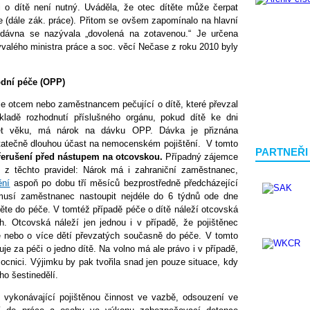
i o dítě není nutný. Uváděla, že otec dítěte může čerpat
 (dále zák. práce). Přitom se ovšem zapomínalo na hlavní
edávna se nazývala „dovolená na zotavenou.“ Je určena
valého ministra práce a soc. věcí Nečase z roku 2010 byly
dní péče (OPP)
 je otcem nebo zaměstnancem pečující o dítě, které převzal
kladě rozhodnutí příslušného orgánu, pokud dítě ke dni
let věku, má nárok na dávku OPP. Dávka je přiznána
tatečně dlouhou účast na nemocenském pojištění. V tomto
PARTNEŘI
přerušení před nástupem na otcovskou.
Případný zájemce
 z těchto pravidel: Nárok má i zahraniční zaměstnanec,
ění
aspoň po dobu tří měsíců bezprostředně předcházející
musí zaměstnanec nastoupit nejdéle do 6 týdnů ode dne
těte do péče. V tomtéž případě péče o dítě náleží otcovská
. Otcovská náleží jen jednou i v případě, že pojištěnec
ě nebo o více dětí převzatých současně do péče. V tomto
je za péči o jedno dítě. Na volno má ale právo i v případě,
ocnici. Výjimku by pak tvořila snad jen pouze situace, kdy
ho šestinedělí.
 vykonávající pojištěnou činnost ve vazbě, odsouzení ve