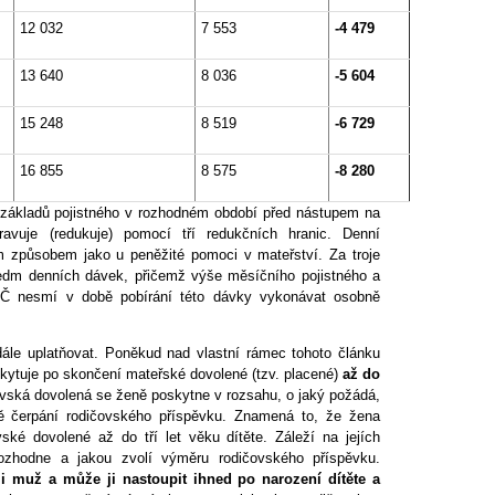
12 032
7 553
-4 479
13 640
8 036
-5 604
15 248
8 519
-6 729
16 855
8 575
-8 280
ákladů pojistného v rozhodném období před nástupem na
avuje (redukuje) pomocí tří redukčních hranic. Denní
m způsobem jako u peněžité pomoci v mateřství. Za troje
sedm denních dávek, přičemž výše měsíčního pojistného a
VČ nesmí v době pobírání této dávky vykonávat osobně
le uplatňovat. Poněkud nad vlastní rámec tohoto článku
skytuje po skončení mateřské dovolené (tzv. placené)
až do
vská dovolená se ženě poskytne v rozsahu, o jaký požádá,
bě čerpání rodičovského příspěvku. Znamená to, že žena
ské dovolené až do tří let věku dítěte. Záleží na jejích
ozhodne a jakou zvolí výměru rodičovského příspěvku.
 muž a může ji nastoupit ihned po narození dítěte a