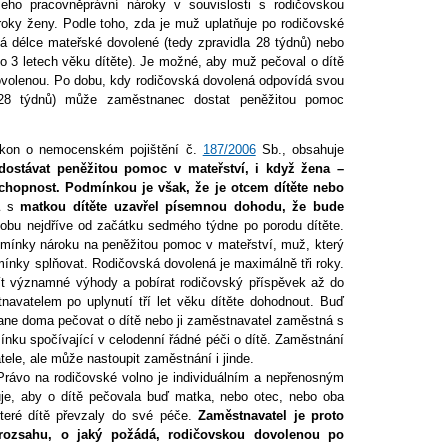
Jeho pracovněprávní nároky v souvislosti s rodičovskou
oky ženy. Podle toho, zda je muž uplatňuje po rodičovské
 délce mateřské dovolené (tedy zpravidla 28 týdnů) nebo
o 3 letech věku dítěte). Je možné, aby muž pečoval o dítě
dovolenou. Po dobu, kdy rodičovská dovolená odpovídá svou
 28 týdnů) může zaměstnanec dostat peněžitou pomoc
on o nemocenském pojištění č.
187/2006
Sb., obsahuje
ostávat peněžitou pomoc v mateřství, i když žena –
chopnost. Podmínkou je však, že je otcem dítěte nebo
a
s
matkou dítěte uzavřel písemnou dohodu, že bude
dobu nejdříve od začátku sedmého týdne po porodu dítěte.
dmínky nároku na peněžitou pomoc v mateřství, muž, který
mínky splňovat. Rodičovská dovolená je maximálně tři roky.
ít významné výhody a pobírat rodičovský příspěvek až do
navatelem po uplynutí tří let věku dítěte dohodnout. Buď
ane doma pečovat o dítě nebo ji zaměstnavatel zaměstná s
nku spočívající v celodenní řádné péči o dítě. Zaměstnání
ele, ale může nastoupit zaměstnání i jinde.
rávo na rodičovské volno je individuálním a nepřenosným
je, aby o dítě pečovala buď matka, nebo otec, nebo oba
které dítě převzaly do své péče.
Zaměstnavatel je proto
 rozsahu, o jaký požádá, rodičovskou dovolenou po