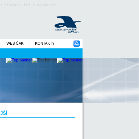
ého časopisu české advokacie
WEB ČAK
KONTAKTY
JŠÍ