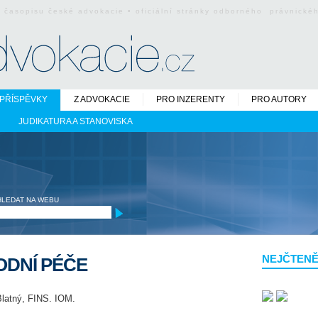
o časopisu české advokacie • oficiální stránky odborného právnick
PŘÍSPĚVKY
Z ADVOKACIE
PRO INZERENTY
PRO AUTORY
JUDIKATURA A STANOVISKA
HLEDAT NA WEBU
NEJČTENĚ
DNÍ PÉČE
 Blatný, FINS. IOM.