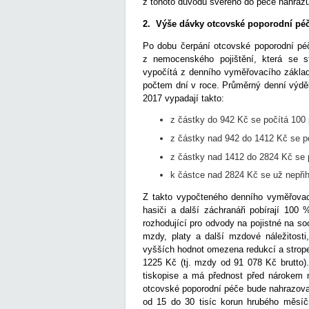
z tohoto důvodu svěřeno do péče nahrazuj
2. Výše dávky otcovské poporodní pé
Po dobu čerpání otcovské poporodní pé
z nemocenského pojištění, která se 
vypočítá z denního vyměřovacího základ
počtem dní v roce. Průměrný denní výděle
2017 vypadají takto:
z částky do 942 Kč se počítá 100 
z částky nad 942 do 1412 Kč se po
z částky nad 1412 do 2824 Kč se p
k částce nad 2824 Kč se už nepřihl
Z takto vypočteného denního vyměřovac
hasiči a další záchranáři pobírají 100 
rozhodující pro odvody na pojistné na 
mzdy, platy a další mzdové náležitost
vyšších hodnot omezena redukcí a stro
1225 Kč (tj. mzdy od 91 078 Kč brutto)
tiskopise a má přednost před nárokem 
otcovské poporodní péče bude nahrazovat 
od 15 do 30 tisíc korun hrubého měsíčn