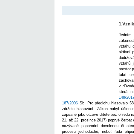
1.Vzni
Jedním 
zákonod
vztahu 
aktivní 
dodržov
vztahů, 
prostor 
také um
zachová
v důvod
která n
148/201
187/2006
Sb. Pro předlohu hlasovalo 58 
zdrželo hlasování. Zákon nabyl účinno
zapsané jako otcové dítěte bez ohledu n
21. až 22. prosince 2017) poprvé čerpat
nazývané poporodní dovolenou či otcov
procesu jednoduché, neboť řada přip