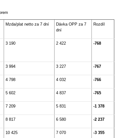
torem
Mzda/plat netto za 7 dní
Dávka OPP za 7
Rozdíl
dní
3 190
2 422
-768
3 994
3 227
-767
4 798
4 032
-766
5 602
4 837
-765
7 209
5 831
-1 378
8 817
6 580
-2 237
10 425
7 070
-3 355