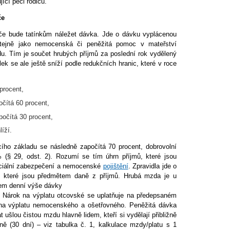
ící péči rodičů.
če
če bude tatínkům náležet dávka. Jde o dávku vyplácenou
stejně jako nemocenská či peněžitá pomoc v mateřství
u. Tím je součet hrubých příjmů za poslední rok vydělený
k se ale ještě sníží podle redukčních hranic, které v roce
procent,
čítá 60 procent,
očítá 30 procent,
íží.
ího základu se následně započítá 70 procent, dobrovolní
% (§ 29, odst. 2). Rozumí se tím úhrn příjmů, které jsou
sociální zabezpečení a nemocenské
pojištění
. Zpravidla jde o
i, které jsou předmětem daně z příjmů. Hrubá mzda je u
pem denní výše dávky
. Nárok na výplatu otcovské se uplatňuje na předepsaném
na výplatu nemocenského a ošetřovného. Peněžitá dávka
ušlou čistou mzdu hlavně lidem, kteří si vydělají přibližně
ě (30 dní) – viz tabulka č. 1, kalkulace mzdy/platu s 1