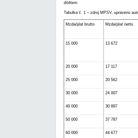
dítětem.
Tabulka č. 1 – zdroj MPSV, upraveno au
Mzda/plat brutto
Mzda/plat netto
15 000
13 672
20 000
17 117
25 000
20 562
30 000
24 007
40 000
30 897
50 000
37 787
60 000
44 677