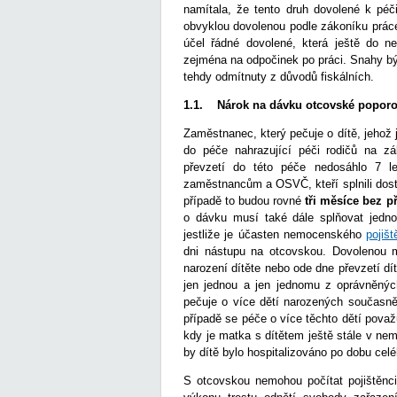
namítala, že tento druh dovolené k péč
obvyklou dovolenou podle zákoníku práce
účel řádné dovolené, která ještě do n
zejména na odpočinek po práci. Snahy bý
tehdy odmítnuty z důvodů fiskálních.
1.1. Nárok na dávku otcovské poporo
Zaměstnanec, který pečuje o dítě, jehož
do péče nahrazující péči rodičů na zá
převzetí do této péče nedosáhlo 7 
zaměstnancům a OSVČ, kteří splnili dos
případě to budou rovné
tři měsíce bez 
o dávku musí také dále splňovat jedno
jestliže je účasten nemocenského
pojišt
dni nástupu na otcovskou. Dovolenou 
narození dítěte nebo ode dne převzetí dí
jen jednou a jen jednomu z oprávněných
pečuje o více dětí narozených současn
případě se péče o více těchto dětí považu
kdy je matka s dítětem ještě stále v nem
by dítě bylo hospitalizováno po dobu celé
S otcovskou nemohou počítat pojištěnci