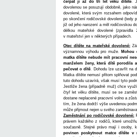
čerpat ji až do tří let věku dítěte
. 
dovolenou se posuzují obdobně, jako nár
dovolené, která svým rozsahem odpovídá
po skončení rodičovské dovolené (tedy p
již od jeho narození a měl rodičovskou 
délkou mateřské dovolené (zpravidla
v mateřství jen v některých případech.
Otec dítěte na mateřské dovolené:
Zák
významnou výhodu pro muže.
Mohou d
matka dítěte nebude mít pracovní nes
manželem ženy, která dítě porodila 
pečovat o dítě
. Dohodu lze uzavřít na 
Matka dítěte nemusí přitom splňovat po
tuto dohodu uzavírá, však musí tyto pod
Jestliže žena (případně muž) chce využ
čtyř let věku dítěte, musí se se zaměst
dostane neplacené pracovní volno a zůst
tím, že žena dodrží výše uvedenou podmí
může přijmout nejen u svého zaměstnavat
Zaměstnání po rodičovské dovolené:
P
právem každého z rodičů, které umožňu
současně. Stejné právo mají i osoby, 
povinen poskytnout matce dítěte v