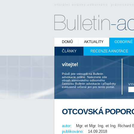
oficiální stránky odborného právnickéh
DOMŮ
AKTUALITY
ODBORNÉ 
ČLÁNKY
RECENZE A ANOTACE
vítejte!
Právě jste vstoupili na Bulletin
advokacie online. Naleznete zde
obsah stavovského odborného
časopisu Bulletin advokacie i příspěvky
VY
exklusivně určené jen pro tento portál.
OTCOVSKÁ POPORO
autor:
Mgr. et Mgr. Ing. et Ing. Richard
publikováno:
14.09.2018