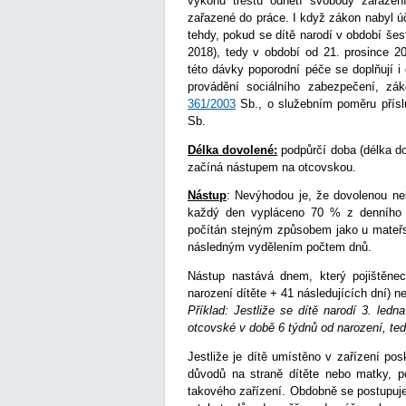
výkonu trestu odnětí svobody zařaze
zařazené do práce. I když zákon nabyl ú
tehdy, pokud se dítě narodí v období še
2018), tedy v období od 21. prosince 2
této dávky poporodní péče se doplňují i
provádění sociálního zabezpečení, z
361/2003
Sb., o služebním poměru přísl
Sb.
Délka dovolené:
podpůrčí doba (délka do
začíná nástupem na otcovskou.
Nástup
: Nevýhodou je, že dovolenou neb
každý den vypláceno 70 % z denního 
počítán stejným způsobem jako u mateřsk
následným vydělením počtem dnů.
Nástup nastává dnem, který pojištěne
narození dítěte + 41 následujících dní) n
Příklad: Jestliže se dítě narodí 3. ledn
otcovské v době 6 týdnů od narození, ted
Jestliže je dítě umístěno v zařízení pos
důvodů na straně dítěte nebo matky, p
takového zařízení. Obdobně se postupuje 