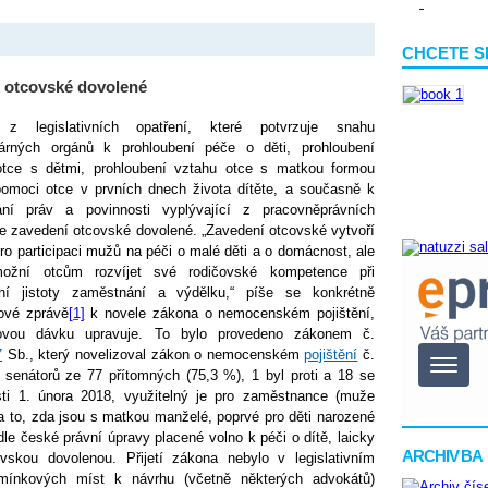
CHCETE S
k otcovské dovolené
z legislativních opatření, které potvrzuje snahu
árných orgánů k prohloubení péče o děti, prohloubení
otce s dětmi, prohloubení vztahu otce s matkou formou
pomoci otce v prvních dnech života dítěte, a současně k
ání práv a povinnosti vyplývající z pracovněprávních
je zavedení otcovské dovolené.
„Zavedení otcovské vytvoří
pro participaci mužů na péči o malé děti a o domácnost, ale
ožní otcům rozvíjet své rodičovské kompetence při
ní jistoty zaměstnání a výdělku,“ píše se konkrétně
ové zprávě
[1]
k novele zákona o nemocenském pojištění,
ovou dávku upravuje.
To bylo provedeno zákonem č.
7
Sb., který novelizoval zákon o nemocenském
pojištění
č.
senátorů ze 77 přítomných (75,3 %), 1 byl proti a 18 se
sti 1. února 2018, využitelný je pro zaměstnance (muže
a to, zda jsou s matkou manželé, poprvé pro děti narozené
 dle české právní úpravy
placené volno k péči o dítě, laicky
ARCHIV BA
skou dovolenou. Přijetí zákona nebylo v legislativním
omínkových míst k návrhu (včetně některých advokátů)