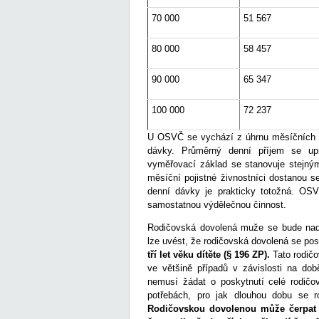
70 000
51 567
80 000
58 457
90 000
65 347
100 000
72 237
U OSVČ se vychází z úhrnu měsíčních z
dávky. Průměrný denní příjem se upr
vyměřovací základ se stanovuje stejný
měsíční pojistné živnostníci dostanou 
denní dávky je prakticky totožná. OS
samostatnou výdělečnou činnost.
Rodičovská dovolená muže se bude nadá
lze uvést, že rodičovská dovolená se po
tří let věku dítěte (§ 196 ZP).
Tato rodičo
ve většině případů v závislosti na do
nemusí žádat o poskytnutí celé rodičov
potřebách, pro jak dlouhou dobu se r
Rodičovskou dovolenou může čerpat i