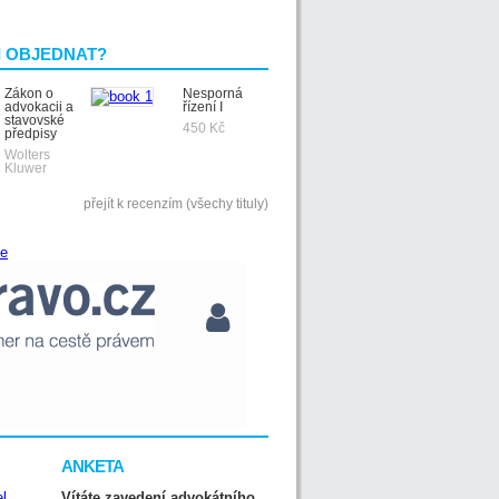
I OBJEDNAT?
Zákon o
Nesporná
advokacii a
řízení I
stavovské
450 Kč
předpisy
Wolters
Kluwer
přejít k recenzím (všechy tituly)
ANKETA
Vítáte zavedení advokátního