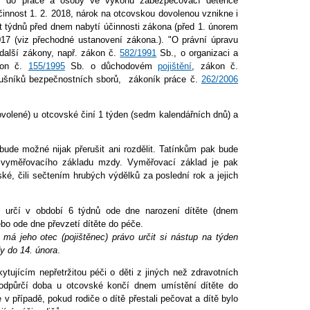
ní do práce a osoby ve výkonu zabezpečovací detence
činnost 1. 2. 2018, nárok na otcovskou dovolenou vznikne i
st týdnů před dnem nabytí účinnosti zákona (před 1. únorem
017 (viz přechodné ustanovení zákona.). "O právní úpravu
 další zákony, např. zákon č.
582/1991
Sb., o organizaci a
ákon č.
155/1995
Sb. o důchodovém
pojištění
, zákon č.
ušníků bezpečnostních sborů, zákoník práce č.
262/2006
volené) u otcovské činí 1 týden (sedm kalendářních dnů) a
ude možné nijak přerušit ani rozdělit. Tatínkům pak bude
vyměřovacího základu mzdy. Vyměřovací základ je pak
é, čili sečtením hrubých výdělků za poslední rok a jejich
c určí v období 6 týdnů ode dne narození dítěte (dnem
ebo ode dne převzetí dítěte do péče.
a má jeho otec (pojištěnec) právo určit si nástup na týden
y do 14. února
.
kytujícím nepřetržitou péči o děti z jiných než zdravotních
odpůrčí doba u otcovské končí dnem umístění dítěte do
v případě, pokud rodiče o dítě přestali pečovat a dítě bylo