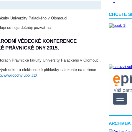
CHCETE S
kulty Univerzity Palackého v Olomouci
luje co nejsrdečněji pozvat na
NÁRODNÍ VĚDECKÉ KONFERENCE
 PRÁVNICKÉ DNY 2015,
storách Právnické fakulty Univerzity Palackého v Olomouci.
vých sekcí a elektronické přihlášky nalezente na stránce
p://www.opdny.upol.cz/
ARCHIV BA