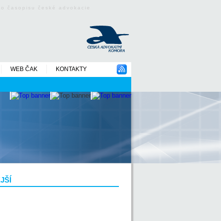
ého časopisu české advokacie
WEB ČAK
KONTAKTY
JŠÍ