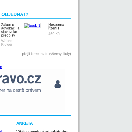
I OBJEDNAT?
Zákon o
Nesporná
advokacii a
řízení I
stavovské
450 Kč
předpisy
Wolters
Kluwer
přejít k recenzím (všechy tituly)
ANKETA
Vítáte zavedení advokátního