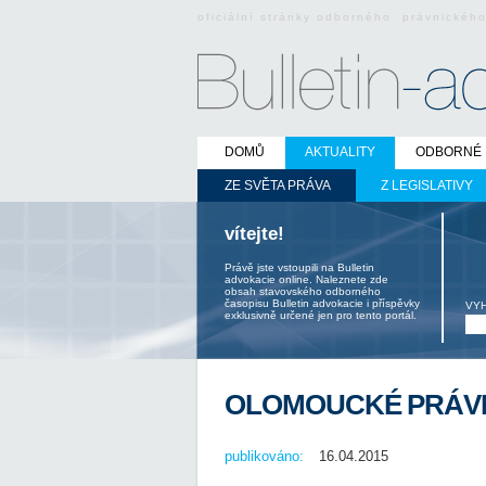
oficiální stránky odborného právnickéh
DOMŮ
AKTUALITY
ODBORNÉ 
ZE SVĚTA PRÁVA
Z LEGISLATIVY
vítejte!
Právě jste vstoupili na Bulletin
advokacie online. Naleznete zde
obsah stavovského odborného
časopisu Bulletin advokacie i příspěvky
VY
exklusivně určené jen pro tento portál.
OLOMOUCKÉ PRÁVN
publikováno:
16.04.2015