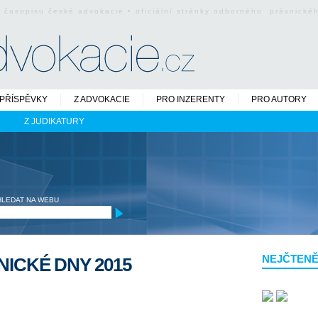
o časopisu české advokacie • oficiální stránky odborného právnick
PŘÍSPĚVKY
Z ADVOKACIE
PRO INZERENTY
PRO AUTORY
Z JUDIKATURY
HLEDAT NA WEBU
NEJČTENĚ
ICKÉ DNY 2015