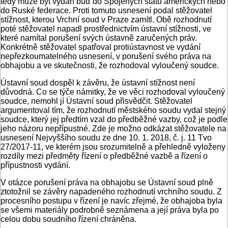
tedy může být vydán buď do Spojených států amerických nebo
do Ruské federace. Proti tomuto usnesení podal stěžovatel
stížnost, kterou Vrchní soud v Praze zamítl. Obě rozhodnutí
poté stěžovatel napadl prostřednictvím ústavní stížnosti, ve
které namítal porušení svých ústavně zaručených práv.
Konkrétně stěžovatel spatřoval protiústavnost ve vydání
nepřezkoumatelného usnesení, v porušení svého práva na
obhajobu a ve skutečnosti, že rozhodoval vyloučený soudce.
Ústavní soud dospěl k závěru, že ústavní stížnost není
důvodná. Co se týče námitky, že ve věci rozhodoval vyloučený
soudce, nemohl jí Ústavní soud přisvědčit. Stěžovatel
argumentoval tím, že rozhodnutí městského soudu vydal stejný
soudce, který jej předtím vzal do předběžné vazby, což je podle
jeho názoru nepřípustné. Zde je možno odkázat stěžovatele na
usnesení Nejvyššího soudu ze dne 10. 1. 2018, č. j. 11 Tvo
27/2017-11, ve kterém jsou srozumitelně a přehledně vyloženy
rozdíly mezi předměty řízení o předběžné vazbě a řízení o
přípustnosti vydání.
V otázce porušení práva na obhajobu se Ústavní soud plně
ztotožnil se závěry napadeného rozhodnutí vrchního soudu. Z
procesního postupu v řízení je navíc zřejmé, že obhajoba byla
se všemi materiály podrobně seznámena a její práva byla po
celou dobu soudního řízení chráněna.