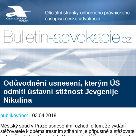
Odůvodnění usnesení, kterým ÚS
odmítl ústavní stížnost Jevgenije
Nikulina
publikováno:
03.04.2018
Městský soud v Praze usnesením rozhodl o tom, že vydání
stěžovatele k oběma trestním stíháním je přípustné a stěžovatel