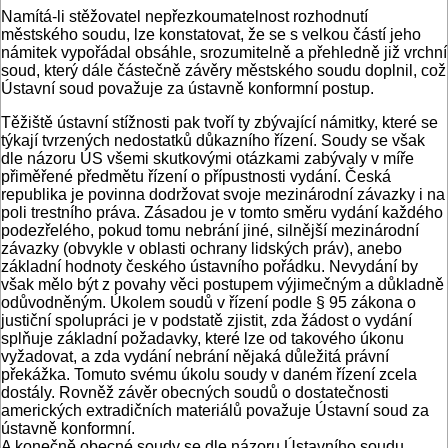
Namítá-li stěžovatel nepřezkoumatelnost rozhodnutí
městského soudu, lze konstatovat, že se s velkou částí jeho
námitek vypořádal obsáhle, srozumitelně a přehledně již vrchní
soud, který dále částečně závěry městského soudu doplnil, což
Ústavní soud považuje za ústavně konformní postup.
Těžiště ústavní stížnosti pak tvoří ty zbývající námitky, které se
týkají tvrzených nedostatků důkazního řízení. Soudy se však
dle názoru ÚS všemi skutkovými otázkami zabývaly v míře
přiměřené předmětu řízení o přípustnosti vydání. Česká
republika je povinna dodržovat svoje mezinárodní závazky i na
poli trestního práva. Zásadou je v tomto směru vydání každého
podezřelého, pokud tomu nebrání jiné, silnější mezinárodní
závazky (obvykle v oblasti ochrany lidských práv), anebo
základní hodnoty českého ústavního pořádku. Nevydání by
však mělo být z povahy věci postupem výjimečným a důkladně
odůvodněným. Úkolem soudů v řízení podle § 95 zákona o
justiční spolupráci je v podstatě zjistit, zda žádost o vydání
splňuje základní požadavky, které lze od takového úkonu
vyžadovat, a zda vydání nebrání nějaká důležitá právní
překážka. Tomuto svému úkolu soudy v daném řízení zcela
dostály. Rovněž závěr obecných soudů o dostatečnosti
amerických extradičních materiálů považuje Ústavní soud za
ústavně konformní.
A konečně obecné soudy se dle názoru Ústavního soudu