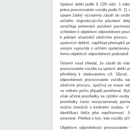
Správní delikt podle § 125f odst. 1 zák
práva provozovatele vozidla podle čl. 11 
spojen žádný významný zásah do osobno
určitého stigmatizujícího působení do
umožňuje potrestání porušení povinnos
vzhledem k objektivní odpovědnosti prov
k jednání účastníků silničního provozu.
správních deliktů, například přestupků p
vinným vypovídá o určitém společensky 
formu objektivní odpovědnosti podstatně 
Ústavní soud shledal, že zásah do vlast
provozovatele vozidla za správní delikt p
přiměřený k sledovanému cíli. Důvod, p
odpovědnosti provozovatele vozidla na
silničním provozu, spočívá ve snaze ods
ve velkém počtu případů postihovat. Byl
však účinné prostředky ke zjištění osoby
prostředky často nezaznamenaly pachat
možno ztotožnit s konkrétní osobou. V
identifikaci řidiče jeho nepřítomnost. 
omezené. Přehled o tom, kdo vozidlo uží
Objektivní odpovědnosti provozovatele