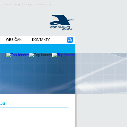
ého časopisu české advokacie
WEB ČAK
KONTAKTY
JŠÍ