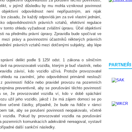
jeho objektivní odpovědnosti za porušení těchto povinností,
elikt, v jejímž důsledku by mu mohla vzniknout povinnost
 objektivní odpovědnost není nepřípustným, ani nijak
 lze zásadu, že každý odpovídá jen za své vlastní jednání,
sko odpovědnostních právních vztahů, efektivní regulace
 v tomto ohledu vyžadovat zvláštní úpravu. Účel objektivní
osti na předmětu právní úpravy. Zpravidla bude spočívat ve
y mezi právy a povinnostmi účastníků některých právních
lednění právních vztahů mezi dotčenými subjekty, aby lépe
správní delikt podle § 125f odst. 1 zákona o silničním
PARTNEŘI
ávě na provozovateli vozidla, kterým je buď vlastník, nebo
ravidla závisí, kdo vozidlo užívá. Protože provozovatel
 ohledu na zavinění, jeho odpovědnost primárně neslouží
ou z povinností řidiče nebo pravidel provozu na pozemních
zejména preventivně, aby se porušování těchto povinností
á se, že provozovatel vozidla ví, kdo v době spáchání
vozu užil jeho vozidlo, jakož i že má zájem domoci se po
ktive určené částky, případně, že bude na řidiče v rámci
bem tak, aby se porušení povinnosti neopakovalo, včetně
 vozidla. Pokud by provozovatel vozidla na porušování
 na pozemních komunikacích adekvátně nereagoval, vystavil
případné další sankční následky.