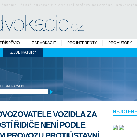
o časopisu české advokacie • oficiální stránky odborného právnick
PŘÍSPĚVKY
Z ADVOKACIE
PRO INZERENTY
PRO AUTORY
Z JUDIKATURY
HLEDAT NA WEBU
NEJČTENĚ
VOZOVATELE VOZIDLA ZA
TÍ ŘIDIČE NENÍ PODLE
ÍM PROVOZU PROTIÚSTAVNÍ