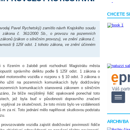
CHCETE S
vodaj Pavel Rychetský) zamítlo návrh Krajského soudu
3 zákona č. 361/2000 Sb., o provozu na pozemních
ákonů (zákon o silničním provozu), ve znění zákona č.
avnosti § 125f odst. 1 tohoto zákona, ve znění účinném
i s řízením o žalobě proti rozhodnutí Magistrátu města
opustit správního deliktu podle § 125f odst. 1 zákona o
atel motorového vozidla v rozporu s § 10 odst. 3 zákona o
 jeho užití na pozemních komunikacích byly dodržovány
na pozemních komunikacích stanovená zákonem o silničním
záno, že blíže nezjištěný řidič opakovaně ponechal toto
stech, jež byla buď v působnosti dopravního značení
 vyplýval ze skutečnosti, že toto místo bylo ve vzdálenosti
 5 m za ní. Toto jednání mělo naplňovat skutkovou podstatu
zu.
ARCHIV BA
provozovatele vozidla zajistit dodržování povinností řidiče