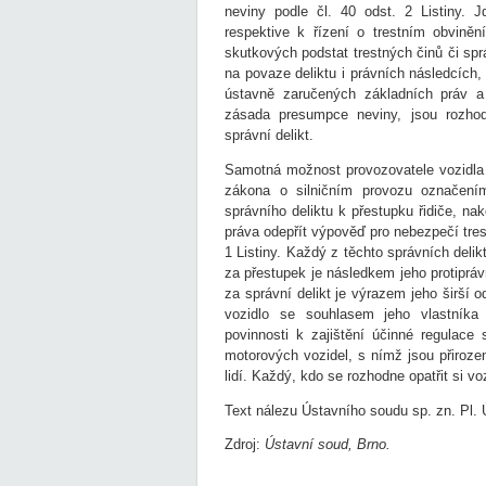
neviny podle čl. 40 odst. 2 Listiny. 
respektive k řízení o trestním obvině
skutkových podstat trestných činů či spr
na povaze deliktu i právních následcích
ústavně zaručených základních práv a 
zásada presumpce neviny, jsou rozhodu
správní delikt.
Samotná možnost provozovatele vozidla v
zákona o silničním provozu označením 
správního deliktu k přestupku řidiče, na
práva odepřít výpověď pro nebezpečí trest
1 Listiny. Každý z těchto správních delik
za přestupek je následkem jeho protipráv
za správní delikt je výrazem jeho širší o
vozidlo se souhlasem jeho vlastníka 
povinnosti k zajištění účinné regulace 
motorových vozidel, s nímž jsou přiroze
lidí. Každý, kdo se rozhodne opatřit si v
Text nálezu Ústavního soudu sp. zn. Pl.
Zdroj:
Ústavní soud, Brno.