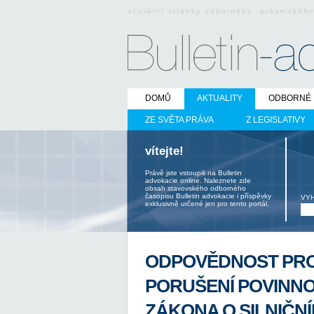
oficiální stránky odborného právnickéh
DOMŮ
AKTUALITY
ODBORNÉ 
ZE SVĚTA PRÁVA
Z LEGISLATIVY
vítejte!
Právě jste vstoupili na Bulletin
advokacie online. Naleznete zde
obsah stavovského odborného
časopisu Bulletin advokacie i příspěvky
VY
exklusivně určené jen pro tento portál.
ODPOVĚDNOST PRO
PORUŠENÍ POVINNOS
ZÁKONA O SILNIČN