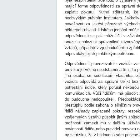
byla nesplnitelná. Jde totiž o vyjádření 
mající formu odpovědnosti za správní d
zaplatit pokutu. Nutno zdůraznit, že
neobvyklým právním institutem. Jakkoliv
považovat za jakési přirozené východi
některých oblastí lidského jednání může
odpovědnosti se pak může lišit v závisl
snaze o nalezení spravedlivé rovnováh
vztahů, případně v zjednodušení a zpřeh
odpovídaly jejich praktickým potřebám.
Odpovědnost provozovatele vozidla za 
provozu je věcně opodstatněna tím, že pr
jiná osoba se souhlasem vlastníka, zp
vozidla odpovídá za správní delikt bez
potrestání řidiče, který porušil někter
komunikacích. Vůči řidičům má působit 
do budoucna nedopouštěli. Předpoklád
přestupku podle zákona o silničním pro
řidiči náhrady zaplacené pokuty, respe
vzájemných vztahů působit jiným způso
možnosti zamezit mu v dalším užívání
povinností řidiče nebo pravidel provozu
by se riziku, že v budoucnu sám ponese 