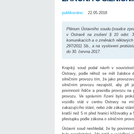
publikováno:
22.05.2018
Plénum Ústavního soudu (soudce zpra
v Ostravě na zrušení § 10 odst. 
komunikacích a o změnách některých z
297/2011 Sb., a na vyslovení protiúst
do 30. června 2017.
Krajský soud podal návrh v souvislost
Ostravy, podle něhož se měl žalobce d
silničním provozu tím, že jako provozov
silničním provozu nezajistil, aby při
povinnosti řidiče a pravidla provozu 
provozu. Ve správním řízení bylo proká
vozidlo stát v centru Ostravy na mí
zakazujícího stání, nebo zde zákaz stání
kratší než 5 m před hranicí křižovatky a
přestupku podle zákona o silničním provo
Ústavní soud neshledal, že by povinnost 