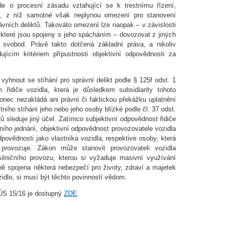
Jde o procesní zásadu vztahující se k trestnímu řízení,
ní, z níž samotné však neplynou omezení pro stanovení
ávních deliktů. Takováto omezení lze naopak – v závislosti
, které jsou spojeny s jeho spácháním – dovozovat z jiných
svobod. Právě takto dotčená základní práva, a nikoliv
jícím kritériem přípustnosti objektivní odpovědnosti za
yhnout se stíhání pro správní delikt podle § 125f odst. 1
řidiče vozidla, která je důsledkem subsidiarity tohoto
konec nezakládá ani právní či faktickou překážku uplatnění
ního stíhání jeho nebo jeho osoby blízké podle čl. 37 odst.
tů sleduje jiný účel. Zatímco subjektivní odpovědnost řidiče
ního jednání, objektivní odpovědnost provozovatele vozidla
dpovědnosti jako vlastníka vozidla, respektive osoby, která
provozuje. Zákon může stanovit provozovateli vozidla
silničního provozu, kterou si vyžaduje masivní využívání
ně spojena některá nebezpečí pro životy, zdraví a majetek
ozidlo, si musí být těchto povinností vědom.
 ÚS 15/16 je dostupný
ZDE
.