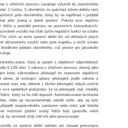
ona o silničním provozu zasahuje výlučně do vlastnického
odst. 1 Listiny. S obviněním ze spáchání tohoto deliktu není
stních práv obviněného, který by se například v podobě
týkal jeho jména a dobré pověsti. Pokuta sice nepřímo
tí řidiče a pravidel provozu na pozemních komunikacích,
ozovatele vozidla má však spíše regulační funkci ve vztahu
 Tím vším se tento správní delikt liší od některých jiných
roti občanskému soužití nebo proti majetku, u nichž uznání
škodlivém jednání obviněného, což prostor pro jakoukoliv
zužuje.
nického práva, který je spojen s objektivní odpovědností
odle § 125f odst. 1 zákona o silničním provozu, obstojí jako
ro který zákonodárce přistoupil ke stanovení objektivní
d rámec již existující úpravy přestupků podle zákona o
tranit stav, kdy některé z těchto přestupků nebylo možné
o sice spolehlivě prokázáno, že se přestupek stal, chyběly
 řidiče, který se ho měl dopustit. Automatizované technické
ele, nebo jej nezaznamenaly natolik ostře, aby jej bylo
 případě neoprávněného zastavení nebo stání pak bránila
Jiné možnosti zjištění osoby řidiče byly zpravidla velmi
val, by nicméně vždy měl mít jeho provozovatel.
 vozidla za správní delikt nebrání ani zásada presumpce