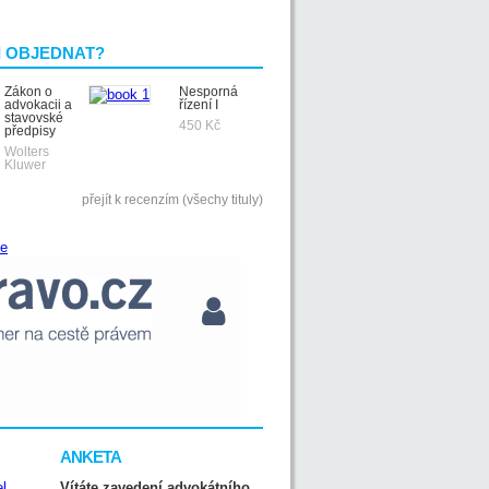
I OBJEDNAT?
Zákon o
Nesporná
advokacii a
řízení I
stavovské
450 Kč
předpisy
Wolters
Kluwer
přejít k recenzím (všechy tituly)
ANKETA
Vítáte zavedení advokátního