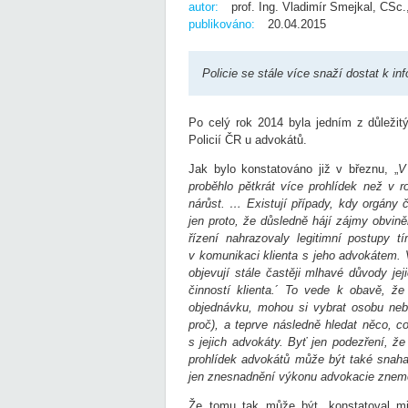
autor:
prof. Ing. Vladimír Smejkal, CSc.
publikováno:
20.04.2015
Policie se stále více snaží dostat k i
Po celý rok 2014 byla jedním z důleži
Policií ČR u advokátů.
Jak bylo konstatováno již v březnu, „
V
proběhlo pětkrát více prohlídek než v 
nárůst. … Existují případy, kdy orgány 
jen proto, že důsledně hájí zájmy obvin
řízení nahrazovaly legitimní postupy 
v komunikaci klienta s jeho advokátem.
objevují stále častěji mlhavé důvody jeji
činností klienta.
´
To vede k obavě, že p
objednávku, mohou si vybrat osobu nebo 
proč), a teprve následně hledat něco, c
s jejich advokáty. Byť jen podezření, 
prohlídek advokátů může být také snaha
jen znesnadnění výkonu advokacie znem
Že tomu tak může být, konstatoval mj