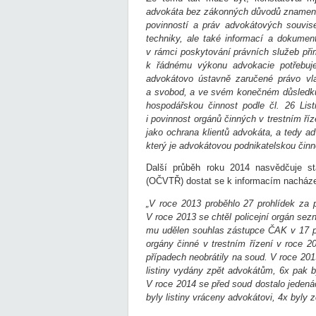
advokáta bez zákonných důvodů znamená 
povinností a práv advokátových souvis
techniky, ale také informací a dokumen
v rámci poskytování právních služeb při
k řádnému výkonu advokacie potřebuj
advokátovo ústavně zaručené právo vlas
a svobod, a ve svém konečném důsledku 
hospodářskou činnost podle čl.
26 List
i povinnost orgánů činných v trestním ří
jako ochrana klientů advokáta, a tedy a
který je advokátovou podnikatelskou činn
Další průběh roku 2014 nasvědčuje st
(OČVTŘ) dostat se k informacím nacháze
„V roce 2013 proběhlo 27 prohlídek za 
V roce 2013 se chtěl policejní orgán sezn
mu udělen souhlas zástupce ČAK v 17 př
orgány činné v trestním řízení v roce 2
případech neobrátily na soud. V roce 201
listiny vydány zpět advokátům, 6x pak 
V roce 2014 se před soud dostalo jedená
byly listiny vráceny advokátovi, 4x byly 