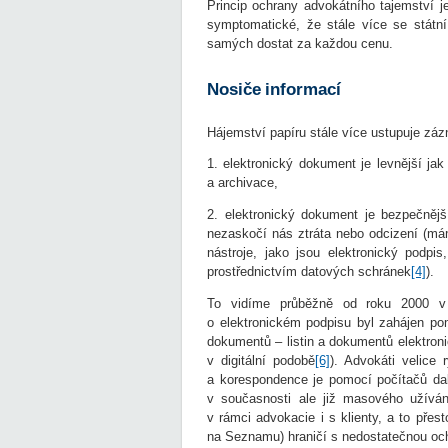
Princip ochrany advokátního tajemství j
symptomatické, že stále více se státn
samých dostat za každou cenu.
Nosiče informací
Hájemství papíru stále více ustupuje zá
1. elektronický dokument je levnější ja
a archivace,
2. elektronický dokument je bezpečnějš
nezaskočí nás ztráta nebo odcizení (mám
nástroje, jako jsou elektronický podpi
prostřednictvím datových schránek
[4]
).
To vidíme průběžně od roku 2000 v 
o elektronickém podpisu byl zahájen po
dokumentů – listin a dokumentů elektron
v digitální podobě
[6]
). Advokáti velice
a korespondence je pomocí počítačů dal
v současnosti ale již masového užívání
v rámci advokacie i s klienty, a to přes
na Seznamu) hraničí s nedostatečnou och