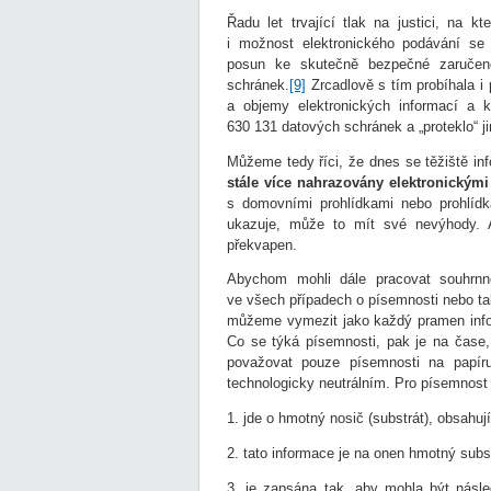
Řadu let trvající tlak na justici, na k
i možnost elektronického podávání s
posun ke skutečně bezpečné zaručené
schránek.
[9]
Zrcadlově s tím probíhala i
a objemy elektronických informací a k
630 131 datových schránek a „proteklo“ ji
Můžeme tedy říci, že dnes se těžiště in
stále více nahrazovány elektronickým
s domovními prohlídkami nebo prohlídk
ukazuje, může to mít své nevýhody. 
překvapen.
Abychom mohli dále pracovat souhrnně
ve všech případech o písemnosti nebo ta
můžeme vymezit jako každý pramen infor
Co se týká písemnosti, pak je na čase,
považovat pouze písemnosti na papír
technologicky neutrálním. Pro písemnost 
1. jde o hmotný nosič (substrát), obsahují
2. tato informace je na onen hmotný sub
3. je zapsána tak, aby mohla být násle