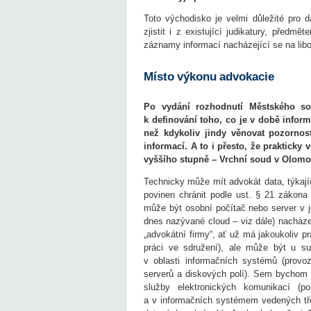
Toto východisko je velmi důležité pro 
zjistit i z existující judikatury, před
záznamy informací nacházející se na libo
Místo výkonu advokacie
Po vydání rozhodnutí Městského so
k definování toho, co je v době infor
než kdykoliv jindy věnovat pozornos
informací. A to i přesto, že praktick
vyššího stupně – Vrchní soud v Olomo
Technicky může mít advokát data, týkající
povinen chránit podle ust. § 21 zákona 
může být osobní počítač nebo server v j
dnes nazývané cloud – viz dále) nacházej
„advokátní firmy“, ať už má jakoukoliv p
práci ve sdružení), ale může být u su
v oblasti informačních systémů (provo
serverů a diskových polí). Sem bychom m
služby elektronických komunikací (p
a v informačních systémem vedených tře