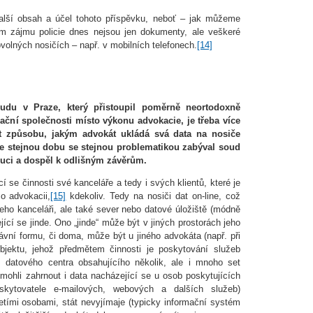
další obsah a účel tohoto příspěvku, neboť – jak můžeme
mětem zájmu policie dnes nejsou jen dokumenty, ale veškeré
volných nosičích – např. v mobilních telefonech.
[14]
udu v Praze, který přistoupil poměrně neortodoxně
mační společnosti místo výkonu advokacie, je třeba více
t způsobu, jakým advokát ukládá svá data na nosiče
y ve stejnou dobu se stejnou problematikou zabýval soud
uci a dospěl k odlišným závěrům.
 se činnosti své kanceláře a tedy i svých klientů, které je
o advokacii,
[15]
kdekoliv. Tedy na nosiči dat on-line, což
eho kanceláři, ale také sever nebo datové úložiště (módně
ící se jinde. Ono „jinde“ může být v jiných prostorách jeho
rávní formu, či doma, může být u jiného advokáta (např. při
bjektu, jehož předmětem činnosti je poskytování služeb
z datového centra obsahujícího několik, ale i mnoho set
ohli zahrnout i data nacházející se u osob poskytujících
oskytovatele e-mailových, webových a dalších služeb)
tími osobami, stát nevyjímaje (typicky informační systém