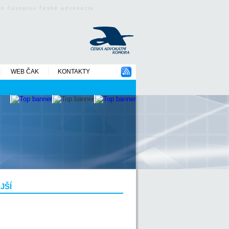
ého časopisu české advokacie
WEB ČAK
KONTAKTY
JŠÍ