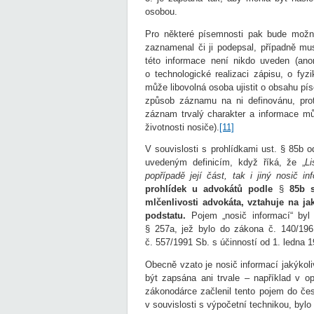
osobou.
Pro některé písemnosti pak bude možné
zaznamenal či ji podepsal, případně musí
této informace není nikdo uveden (anon
o technologické realizaci zápisu, o fy
může libovolná osoba ujistit o obsahu pí
způsob záznamu na ni definovánu, pro
záznam trvalý charakter a informace mů
životnosti nosiče).
[11]
V souvislosti s prohlídkami ust. § 85b 
uvedeným definicím, když říká, že „
L
popřípadě její část, tak i jiný nosič in
prohlídek u advokátů podle
§
85b s
mlčenlivosti advokáta, vztahuje na ja
podstatu.
Pojem „nosič informací“ byl
§ 257a, jež bylo do zákona č. 140/196
č. 557/1991 Sb. s účinností od 1. ledna 1
Obecně vzato je nosič informací jakýkol
být zapsána ani trvale – například v 
zákonodárce začlenil tento pojem do če
v souvislosti s výpočetní technikou, byl