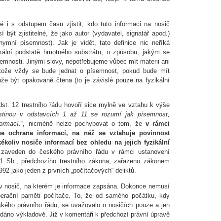
 i s odstupem času zjistit, kdo tuto informaci na nosič
 být zjistitelné, že jako autor (vydavatel, signatář apod.)
ymní písemnost). Jak je vidět, tato definice nic neříká
zikální podstatě hmotného substrátu, o způsobu, jakým se
semnosti. Jinými slovy, nepotřebujeme vůbec mít materii ani
tože vždy se bude jednat o písemnost, pokud bude mít
že být opakovaně čtena (to je závislé pouze na fyzikální
odst. 12 trestního řádu hovoří sice mylně ve vztahu k výše
istinou v odstavcích 1 až 11 se rozumí jak písemnost,
formací.
“, nicméně nelze pochybovat o tom, že
v rámci
e ochrana informací, na něž se vztahuje povinnost
kékoliv nosiče informací bez ohledu na jejich fyzikální
 zaveden do českého právního řádu v rámci ustanovení
1 Sb., předchozího trestního zákona, zařazeno zákonem
992 jako jeden z prvních „počítačových“ deliktů.
iv nosič, na kterém je informace zapsána. Dokonce nemusí
operační paměti počítače. To, že od samého počátku, kdy
ského právního řádu, se uvažovalo o nosičích pouze a jen
o dáno výkladově. Již v komentáři k předchozí právní úpravě