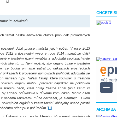
, LL.M.
CHCETE S
nformacím advokátů
tých témat české advokacie otázka prohlídek prováděných
 poslední době prudce narůstá jejich počet. V roce 2013
roce 2012 a dosavadní vývoj v roce 2014 naznačuje další
činné v trestním řízení vyrábějí z advokátů spolupachatele
ěných klientů. … Není možné, aby orgány činné v trestním
tím, že budou primárně pátrat po důkazních prostředcích
 V příkazech k provedení domovních prohlídek advokátů se
ch nařízení typu ,Nalézt listiny, které souvisejí s trestnou
olicejní orgány mohou pracovat například na politickou
skupinu osob, které chtějí trestně stíhat (aniž zatím ví
o by stíhání odůvodnilo v důvěrné komunikaci těchto osob
že k něčemu takovému může docházet, je alarmující. Cílem
 policejních orgánů o zastrašování obhajoby anebo prostě
ožněním přístupu k počítačům.
“
[1]
ARCHIV BA
. i Ústavní soud, podle kterého „
Prolomení nezávislosti