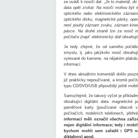
se uvádí k nosiči dat: „
Je to materiál, d
data opět získat. Na nosiči mohou být i
optického nebo elektronického záznam
optického disku, magnetické pásky, ope
není pouhý záznam zvuku, záznam kinem
pásce. Na druhé straně lze za nosič in
počítače (např. elektronický diář obsahují
Je tedy zřejmé, že od samého počátku
smyslu, tj. jako jakýkoliv nosič obsah
vytesané do kamene, na nějakém plakátu,
informací.
V dnes aktuálním komentáři došlo pouze 
již prakticky nepoužívané, a kromě počí
typu CD/DVD/USB připouštějí ještě mobiln
Samozřejmě, že takový výčet je příkladm
obsahující digitální data: magnetické 
paměťové karty (používané obecně v e
počítačích, mobilních telefonech, přehr
informací měli označit všechna zaříz
nejen digitální informace; tedy i mobil
bychom mohli sem zařadit i GPS nav
diktafony) apod.