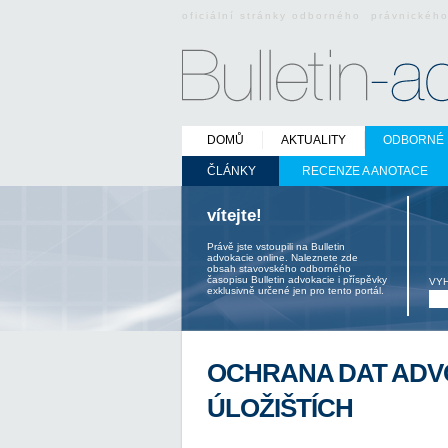
oficiální stránky odborného právnickéh
DOMŮ
AKTUALITY
ODBORNÉ 
ČLÁNKY
RECENZE A ANOTACE
vítejte!
Právě jste vstoupili na Bulletin
advokacie online. Naleznete zde
obsah stavovského odborného
časopisu Bulletin advokacie i příspěvky
VY
exklusivně určené jen pro tento portál.
OCHRANA DAT ADV
ÚLOŽIŠTÍCH