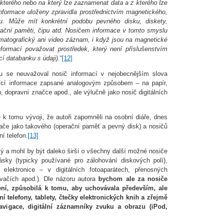
o kterého nebo na který lze zaznamenat data a z kterého lze
nformace uloženy zpravidla prostřednictvím magnetického,
u. Může mít konkrétní podobu pevného disku, diskety,
rační paměti, čipu atd. Nosičem informace v tomto smyslu
atografický ani video záznam, i když jsou na magnetické
formací považovat prostředek, který není příslušenstvím
cí databanku s údaji).
“
[12]
 se neuvažoval nosič informací v nejobecnějším slova
ující informace zapsané analogovým způsobem – na papír,
 dopravní značce apod., ale výlučně jako nosič digitálních
k tomu vývoji, že autoři zapomněli na osobní diáře, dnes
tače jako takového (operační paměť a pevný disk) a nosičů
í telefon.
[13]
ý a mohl by být daleko širší o všechny další možné nosiče
pásky (typicky používané pro zálohování diskových polí),
lektronice – v digitálních fotoaparátech, přenosných
ávačích apod.). Dle názoru autora
bychom ale za nosiče
ení, způsobilá k tomu, aby uchovávala především, ale
ní telefony, tablety, čtečky elektronických knih a zřejmě
igace, digitální záznamníky zvuku a obrazu (iPod,