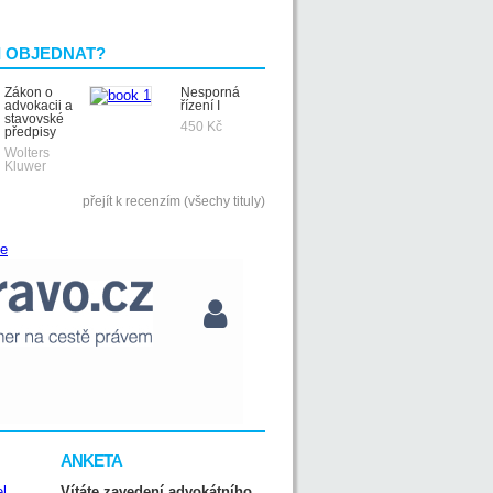
I OBJEDNAT?
Zákon o
Nesporná
advokacii a
řízení I
stavovské
450 Kč
předpisy
Wolters
Kluwer
přejít k recenzím (všechy tituly)
ANKETA
Vítáte zavedení advokátního