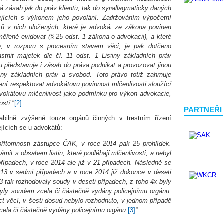
zásah jak do práv klientů, tak do synallagmaticky daných
ejících s výkonem jeho povolání. Zadržováním výpočetní
tů v nich uložených, které je advokát ze zákona povinen
měřeně evidovat (
§
25 odst. 1 zákona o advokacii), a které
e, v rozporu s procesním stavem věci, je pak dotčeno
tnit majetek dle čl.
11 odst. 1 Listiny základních práv
představuje i zásah do práva podnikat a provozovat jinou
iny základních práv a svobod. Toto právo totiž zahrnuje
zení respektovat advokátovu povinnost mlčenlivosti sloužící
dvokátovu mlčenlivost jako podmínku pro výkon advokacie,
ostí.
“
[2]
PARTNEŘI
abilně zvýšené touze orgánů činných v trestním řízení
jících se u advokátů:
přítomnosti zástupce ČAK, v roce 2014 pak 25 prohlídek.
ámit s obsahem listin, které podléhají mlčenlivosti, a nebyl
ípadech, v roce 2014 ale již v 21 případech. Následně se
013 v sedmi případech a v roce 2014 již dokonce v deseti
3 tak rozhodovaly soudy v deseti případech, z toho 4x byly
byly soudem zcela či částečně vydány policejnímu orgánu.
ct věcí, v šesti dosud nebylo rozhodnuto, v jednom případě
zcela či částečně vydány policejnímu orgánu.
[3]
“