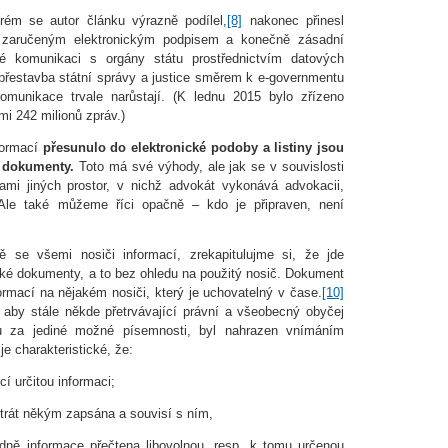
terém se autor článku výrazně podílel,
[8]
nakonec přinesl
e zaručeným elektronickým podpisem a konečně zásadní
 komunikaci s orgány státu prostřednictvím datových
 přestavba státní správy a justice směrem k e-governmentu
omunikace trvale narůstají. (K lednu 2015 bylo zřízeno
mi 242 milionů zpráv.)
formací
přesunulo do elektronické podoby a listiny jsou
i dokumenty.
Toto má své výhody, ale jak se v souvislosti
ami jiných prostor, v nichž advokát vykonává advokacii,
Ale také můžeme říci opačně – kdo je připraven, není
 se všemi nosiči informací, zrekapitulujme si, že jde
ké dokumenty, a to bez ohledu na použitý nosič. Dokument
mací na nějakém nosiči, který je uchovatelný v čase.
[10]
 aby stále někde přetrvávající právní a všeobecný obyčej
u za jediné možné písemnosti, byl nahrazen vnímáním
je charakteristické, že:
cí určitou informaci;
strát někým zapsána a souvisí s ním,
dně informace přečtena libovolnou, resp. k tomu určenou