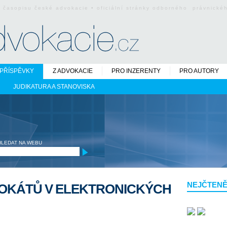
o časopisu české advokacie • oficiální stránky odborného právnick
PŘÍSPĚVKY
Z ADVOKACIE
PRO INZERENTY
PRO AUTORY
JUDIKATURA A STANOVISKA
HLEDAT NA WEBU
NEJČTENĚ
OKÁTŮ V ELEKTRONICKÝCH