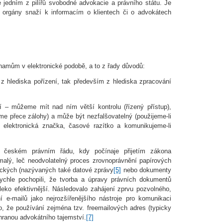
e jedním z pilířů svobodné advokacie a právního státu. Je
í orgány snaží k informacím o klientech či o advokátech
znamům v elektronické podobě, a to z řady důvodů:
k z hlediska pořízení, tak především z hlediska zpracování
í – můžeme mít nad ním větší kontrolu (řízený přístup),
e přece zálohy) a může být nezfalšovatelný (použijeme-li
s, elektronická značka, časové razítko a komunikujeme-li
českém právním řádu, kdy počínaje přijetím zákona
malý, leč neodvolatelný proces zrovnoprávnění papírových
ických (nazývaných také datové zprávy
[5]
nebo dokumenty
 rychle pochopili, že tvorba a úpravy právních dokumentů
eko efektivnější. Následovalo zahájení zprvu pozvolného,
 e-mailů jako nejrozšířenějšího nástroje pro komunikaci
to, že používání zejména tzv. freemailových adres (typicky
ranou advokátního tajemství.
[7]