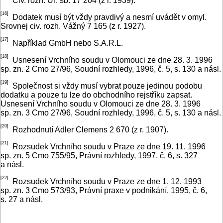
Civ. rozh. Úř. sb. 17 204 (z r. 1939).
[16]
Dodatek musí být vždy pravdivý a nesmí uvádět v omyl.
Srovnej civ. rozh. Vážný 7 165 (z r. 1927).
[17]
Například GmbH nebo S.A.R.L.
[18]
Usnesení Vrchního soudu v Olomouci ze dne 28. 3. 1996
sp. zn. 2 Cmo 27/96, Soudní rozhledy, 1996, č. 5, s. 130 a násl.
[19]
Společnost si vždy musí vybrat pouze jedinou podobu
dodatku a pouze tu lze do obchodního rejstříku zapsat.
Usnesení Vrchního soudu v Olomouci ze dne 28. 3. 1996
sp. zn. 3 Cmo 27/96, Soudní rozhledy, 1996, č. 5, s. 130 a násl.
[20]
Rozhodnutí Adler Clemens 2 670 (z r. 1907).
[21]
Rozsudek Vrchního soudu v Praze ze dne 19. 11. 1996
sp. zn. 5 Cmo 755/95, Právní rozhledy, 1997, č. 6, s. 327
a násl.
[22]
Rozsudek Vrchního soudu v Praze ze dne 1. 12. 1993
sp. zn. 3 Cmo 573/93, Právní praxe v podnikání, 1995, č. 6,
s. 27 a násl.