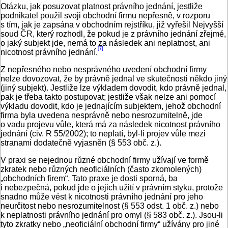
Otázku, jak posuzovat platnost právního jednání, jestliže
podnikatel použil svoji obchodní firmu nepřesně, v rozporu
s tím, jak je zapsána v obchodním rejstříku, již vyřešil Nejvyšší
soud ČR, který rozhodl, že pokud je z právního jednání zřejmé,
o jaký subjekt jde, nemá to za následek ani neplatnost, ani
[7]
nicotnost právního jednání.
Z nepřesného nebo nesprávného uvedení obchodní firmy
nelze dovozovat, že by právně jednal ve skutečnosti někdo jiný
(jiný subjekt). Jestliže lze výkladem dovodit, kdo právně jednal,
pak je třeba takto postupovat; jestliže však nelze ani pomocí
výkladu dovodit, kdo je jednajícím subjektem, jehož obchodní
firma byla uvedena nesprávně nebo nesrozumitelně, jde
o vadu projevu vůle, která má za následek nicotnost právního
jednání (civ. R 55/2002); to neplatí, byl-li projev vůle mezi
stranami dodatečně vyjasněn (§ 553 obč. z.).
V praxi se nejednou různé obchodní firmy užívají ve formě
zkratek nebo různých neoficiálních (často zkomolených)
„obchodních firem“. Tato praxe je dosti sporná, ba
i nebezpečná, pokud jde o jejich užití v právním styku, protože
snadno může vést k nicotnosti právního jednání pro jeho
neurčitost nebo nesrozumitelnost (§ 553 odst. 1 obč. z.) nebo
k neplatnosti právního jednání pro omyl (§ 583 obč. z.). Jsou-li
tyto zkratky nebo „neoficiální obchodní firmy“ užívány pro jiné