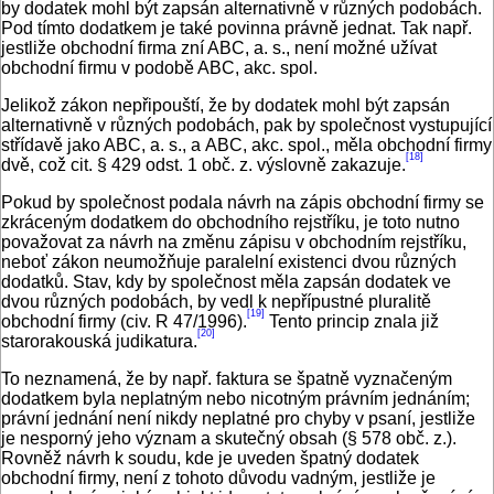
by dodatek mohl být zapsán alternativně v různých podobách.
Pod tímto dodatkem je také povinna právně jednat. Tak např.
jestliže obchodní firma zní ABC, a. s., není možné užívat
obchodní firmu v podobě ABC, akc. spol.
Jelikož zákon nepřipouští, že by dodatek mohl být zapsán
alternativně v různých podobách, pak by společnost vystupující
střídavě jako ABC, a. s., a ABC, akc. spol., měla obchodní firmy
[18]
dvě, což cit. § 429 odst. 1 obč. z. výslovně zakazuje.
Pokud by společnost podala návrh na zápis obchodní firmy se
zkráceným dodatkem do obchodního rejstříku, je toto nutno
považovat za návrh na změnu zápisu v obchodním rejstříku,
neboť zákon neumožňuje paralelní existenci dvou různých
dodatků. Stav, kdy by společnost měla zapsán dodatek ve
dvou různých podobách, by vedl k nepřípustné pluralitě
[19]
obchodní firmy (civ. R 47/1996).
Tento princip znala již
[20]
starorakouská judikatura.
To neznamená, že by např. faktura se špatně vyznačeným
dodatkem byla neplatným nebo nicotným právním jednáním;
právní jednání není nikdy neplatné pro chyby v psaní, jestliže
je nesporný jeho význam a skutečný obsah (§ 578 obč. z.).
Rovněž návrh k soudu, kde je uveden špatný dodatek
obchodní firmy, není z tohoto důvodu vadným, jestliže je