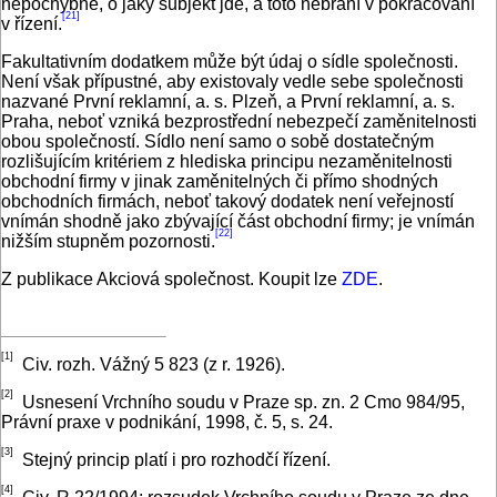
nepochybné, o jaký subjekt jde, a toto nebrání v pokračování
[21]
v řízení.
Fakultativním dodatkem může být údaj o sídle společnosti.
Není však přípustné, aby existovaly vedle sebe společnosti
nazvané První reklamní, a. s. Plzeň, a První reklamní, a. s.
Praha, neboť vzniká bezprostřední nebezpečí zaměnitelnosti
obou společností. Sídlo není samo o sobě dostatečným
rozlišujícím kritériem z hlediska principu nezaměnitelnosti
obchodní firmy v jinak zaměnitelných či přímo shodných
obchodních firmách, neboť takový dodatek není veřejností
vnímán shodně jako zbývající část obchodní firmy; je vnímán
[22]
nižším stupněm pozornosti.
Z publikace Akciová společnost. Koupit lze
ZDE
.
[1]
Civ. rozh. Vážný 5 823 (z r. 1926).
[2]
Usnesení Vrchního soudu v Praze sp. zn. 2 Cmo 984/95,
Právní praxe v podnikání, 1998, č. 5, s. 24.
[3]
Stejný princip platí i pro rozhodčí řízení.
[4]