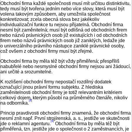
Obchodní firma každé společnosti musí mít určitou distinktivitu,
tedy musí být tvořena jedním nebo více slovy, která musí být
volena takovým způsobem, aby umožnila společnost
konkretizovat; zcela obecná slova bez jakékoliv
individualizační funkce tu nejsou přijatelná. Obchodní firma
nesmí být zaměnitelná; musí být odlišná od obchodních firem
nebo názvů právnických osob již existujících i od obchodních
firem nebo názvů právnických osob již zaniklých, ledaže jde
o univerzálního právního nástupce zaniklé právnické osoby,
což ovšem z obchodní firmy musí být zřejmé.
Obchodní firma by měla též být vždy přiměřená; přespříliš
nabubřelé nebo nesmyslné obchodní firmy nejsou ani žádoucí,
ani určité a srozumitelné.
K rozlišení obchodní firmy nepostačí rozdílný dodatek
označující jinou právní formu subjektu. Z hlediska
zaměnitelnosti obchodní firmy je totiž relevantním kritériem
celkový dojem, kterým působí na průměrného čtenáře, nikoliv
[8]
na odborníka.
Princip pravdivosti obchodní firmy znamená, že obchodní firma
nesmí znít např. První strojírenská, a. s., jestliže ve skutečnosti
[9]
jde o reklamní agenturu.
Obchodní firma by měla též být
přiměřená, tzn. jestliže jde o společnost o 2 zaměstnancích, je