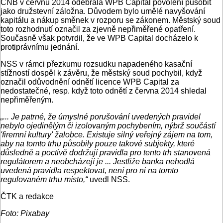
ČNB v červnu 2014 odebrala WPB Capital povolení působit
jako družstevní záložna. Důvodem bylo umělé navyšování
kapitálu a nákup směnek v rozporu se zákonem. Městský soud
toto rozhodnutí označil za zjevně nepřiměřené opatření.
Současně však potvrdil, že ve WPB Capital docházelo k
protiprávnímu jednání.
NSS v rámci přezkumu rozsudku napadeného kasační
stížností dospěl k závěru, že městský soud pochybil, když
označil odůvodnění odnětí licence WPB Capital za
nedostatečné, resp. když toto odnětí z června 2014 shledal
nepřiměřeným.
„... Je patrné, že úmyslné porušování uvedených pravidel
nebylo ojedinělým či izolovaným pochybením, nýbrž součástí
'firemní kultury' žalobce. Existuje silný veřejný zájem na tom,
aby na tomto trhu působily pouze takové subjekty, které
důsledně a poctivě dodržují pravidla pro tento trh stanovená
regulátorem a neobcházejí je ... Jestliže banka nehodlá
uvedená pravidla respektovat, není pro ni na tomto
regulovaném trhu místo,“
uvedl NSS.
ČTK a redakce
Foto: Pixabay