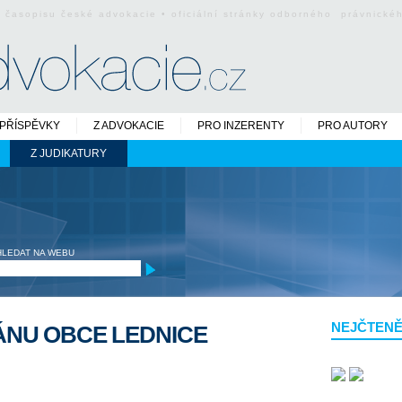
o časopisu české advokacie • oficiální stránky odborného právnick
PŘÍSPĚVKY
Z ADVOKACIE
PRO INZERENTY
PRO AUTORY
Z JUDIKATURY
HLEDAT NA WEBU
NEJČTENĚ
ÁNU OBCE LEDNICE