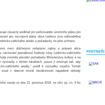
vuje závazný podklad pro pořizovatele územního plánu pro
Omezení pro rozvojové plány obce Lednice jsou odůvodněna
nicko-valtického areálu a požadavky na jeho ochranu.
omis mezi dotčenými veřejnými zájmy a právem obce
PARTNEŘI
y zachování památkové hodnoty zóny Lednicko-valtického
hoda zmírnila původní požadavky Ministerstva kultury a na
í výstavby v těchto lokalitách, pouze ji omezuje tak, aby
ko-valtického areálu,“
uvedl k rozsudku soudce Tomáš
í soud v obecné rovině nezákonnost napadené dohody
ního soudu ze dne 13. prosince 2018, ve věci sp. zn. 6 As