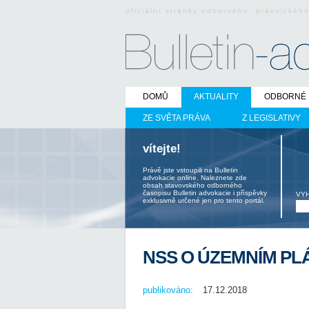
oficiální stránky odborného právnickéh
DOMŮ
AKTUALITY
ODBORNÉ 
ZE SVĚTA PRÁVA
Z LEGISLATIVY
vítejte!
Právě jste vstoupili na Bulletin
advokacie online. Naleznete zde
obsah stavovského odborného
časopisu Bulletin advokacie i příspěvky
VY
exklusivně určené jen pro tento portál.
NSS O ÚZEMNÍM PL
publikováno:
17.12.2018