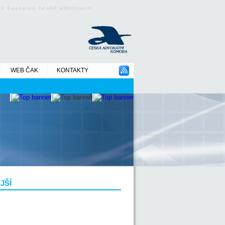
ého časopisu české advokacie
WEB ČAK
KONTAKTY
JŠÍ