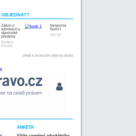
I OBJEDNAT?
Zákon o
Nesporná
advokacii a
řízení I
stavovské
450 Kč
předpisy
Wolters
Kluwer
přejít k recenzím (všechy tituly)
ANKETA
Vítáte zavedení advokátního