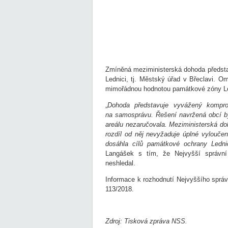
Zmíněná meziministerská dohoda předsta
Lednici, tj. Městský úřad v Břeclavi. 
mimořádnou hodnotou památkové zóny Led
„
Dohoda představuje vyvážený kompr
na samosprávu. Řešení navržená obcí b
areálu nezaručovala. Meziministerská do
rozdíl od něj nevyžaduje úplné vyloučen
dosáhla cílů památkové ochrany Lednic
Langášek s tím, že Nejvyšší správn
neshledal.
Informace k rozhodnutí Nejvyššího správ
113/2018.
Zdroj: Tisková zpráva NSS.