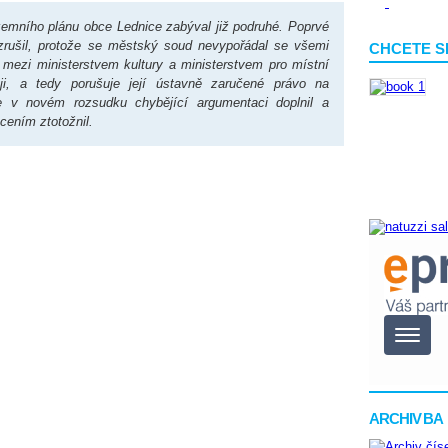
zemního plánu obce Lednice zabýval již podruhé. Poprvé
rušil, protože se městský soud nevypořádal se všemi
CHCETE S
mezi ministerstvem kultury a ministerstvem pro místní
ji, a tedy porušuje její ústavně zaručené právo na
 v novém rozsudku chybějící argumentaci doplnil a
cením ztotožnil.
ARCHIV BA