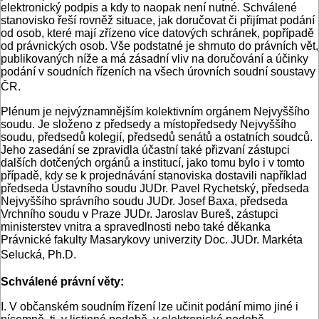
elektronický podpis a kdy to naopak není nutné. Schválené
stanovisko řeší rovněž situace, jak doručovat či přijímat podání
od osob, které mají zřízeno více datových schránek, popřípadě
od právnických osob. Vše podstatné je shrnuto do právních vět,
publikovaných níže a má zásadní vliv na doručování a účinky
podání v soudních řízeních na všech úrovních soudní soustavy
ČR.
Plénum je nejvýznamnějším kolektivním orgánem Nejvyššího
soudu. Je složeno z předsedy a místopředsedy Nejvyššího
soudu, předsedů kolegií, předsedů senátů a ostatních soudců.
Jeho zasedání se zpravidla účastní také přizvaní zástupci
dalších dotčených orgánů a institucí, jako tomu bylo i v tomto
případě, kdy se k projednávání stanoviska dostavili například
předseda Ústavního soudu JUDr. Pavel Rychetský, předseda
Nejvyššího správního soudu JUDr. Josef Baxa, předseda
Vrchního soudu v Praze JUDr. Jaroslav Bureš, zástupci
ministerstev vnitra a spravedlnosti nebo také děkanka
Právnické fakulty Masarykovy univerzity Doc. JUDr. Markéta
Selucká, Ph.D.
Schválené právní věty:
I. V občanském soudním řízení lze učinit podání mimo jiné i