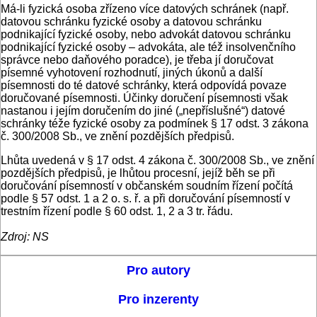
Má-li fyzická osoba zřízeno více datových schránek (např.
datovou schránku fyzické osoby a datovou schránku
podnikající fyzické osoby, nebo advokát datovou schránku
podnikající fyzické osoby – advokáta, ale též insolvenčního
správce nebo daňového poradce), je třeba jí doručovat
písemné vyhotovení rozhodnutí, jiných úkonů a další
písemnosti do té datové schránky, která odpovídá povaze
doručované písemnosti. Účinky doručení písemnosti však
nastanou i jejím doručením do jiné („nepříslušné“) datové
schránky téže fyzické osoby za podmínek § 17 odst. 3 zákona
č. 300/2008 Sb., ve znění pozdějších předpisů.
Lhůta uvedená v § 17 odst. 4 zákona č. 300/2008 Sb., ve znění
pozdějších předpisů, je lhůtou procesní, jejíž běh se při
doručování písemností v občanském soudním řízení počítá
podle § 57 odst. 1 a 2 o. s. ř. a při doručování písemností v
trestním řízení podle § 60 odst. 1, 2 a 3 tr. řádu.
Zdroj: NS
Pro autory
Pro inzerenty