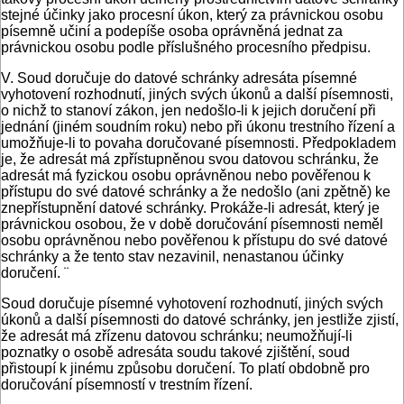
stejné účinky jako procesní úkon, který za právnickou osobu
písemně učiní a podepíše osoba oprávněná jednat za
právnickou osobu podle příslušného procesního předpisu.
V. Soud doručuje do datové schránky adresáta písemné
vyhotovení rozhodnutí, jiných svých úkonů a další písemnosti,
o nichž to stanoví zákon, jen nedošlo-li k jejich doručení při
jednání (jiném soudním roku) nebo při úkonu trestního řízení a
umožňuje-li to povaha doručované písemnosti. Předpokladem
je, že adresát má zpřístupněnou svou datovou schránku, že
adresát má fyzickou osobu oprávněnou nebo pověřenou k
přístupu do své datové schránky a že nedošlo (ani zpětně) ke
znepřístupnění datové schránky. Prokáže-li adresát, který je
právnickou osobou, že v době doručování písemnosti neměl
osobu oprávněnou nebo pověřenou k přístupu do své datové
schránky a že tento stav nezavinil, nenastanou účinky
doručení. ¨
Soud doručuje písemné vyhotovení rozhodnutí, jiných svých
úkonů a další písemnosti do datové schránky, jen jestliže zjistí,
že adresát má zřízenu datovou schránku; neumožňují-li
poznatky o osobě adresáta soudu takové zjištění, soud
přistoupí k jinému způsobu doručení. To platí obdobně pro
doručování písemností v trestním řízení.