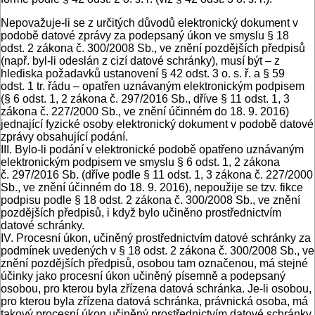
Nepovažuje-li se z určitých důvodů elektronický dokument v
podobě datové zprávy za podepsaný úkon ve smyslu § 18
odst. 2 zákona č. 300/2008 Sb., ve znění pozdějších předpisů
(např. byl-li odeslán z cizí datové schránky), musí být – z
hlediska požadavků ustanovení § 42 odst. 3 o. s. ř. a § 59
odst. 1 tr. řádu – opatřen uznávaným elektronickým podpisem
(§ 6 odst. 1, 2 zákona č. 297/2016 Sb., dříve § 11 odst. 1, 3
zákona č. 227/2000 Sb., ve znění účinném do 18. 9. 2016)
jednající fyzické osoby elektronický dokument v podobě datové
zprávy obsahující podání.
III. Bylo-li podání v elektronické podobě opatřeno uznávaným
elektronickým podpisem ve smyslu § 6 odst. 1, 2 zákona
č. 297/2016 Sb. (dříve podle § 11 odst. 1, 3 zákona č. 227/2000
Sb., ve znění účinném do 18. 9. 2016), nepoužije se tzv. fikce
podpisu podle § 18 odst. 2 zákona č. 300/2008 Sb., ve znění
pozdějších předpisů, i když bylo učiněno prostřednictvím
datové schránky.
IV. Procesní úkon, učiněný prostřednictvím datové schránky za
podmínek uvedených v § 18 odst. 2 zákona č. 300/2008 Sb., ve
znění pozdějších předpisů, osobou tam označenou, má stejné
účinky jako procesní úkon učiněný písemně a podepsaný
osobou, pro kterou byla zřízena datová schránka. Je-li osobou,
pro kterou byla zřízena datová schránka, právnická osoba, má
takový procesní úkon učiněný prostřednictvím datové schránky