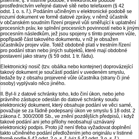
písemně, tj. v listinné podobě, v elektronické podobě
prostřednictvím veřejné datové sítě nebo telefaxem (§ 42
odst. 1 o. s. ř.). Podáním učiněným v elektronické podobě se
rozumí dokument ve formě datové zprávy, v němž účastník
v občanském soudním řízení projevil vůli směřující k uplatnění
procesních práv, ke splnění procesních povinností nebo k jiným
procesním následkům, jež jsou spojeny s tímto projevem vůle,
popřípadě část takového dokumentu, v níž je obsažen
účastníkův projev vůle. Totéž obdobně platí v trestním řízení
pro podání stran nebo jiných subjektů, které mají obdobné
postavení jako strany (§ 59 odst. 1 tr. řádu).
Elektronický nosič (tzv. obálka nebo kontejner) doprovázející
takový dokument je součástí podání v uvedeném smyslu,
ledaže by z obsahu projevené vůle účastníka (strany či jiné
osoby) vyplývalo něco jiného.
II. Byl-li z datové schránky toho, kdo činí úkon, nebo jeho
právního zástupce odeslán do datové schránky soudu
elektronický dokument, který obsahuje podání ve věci samé,
považuje se za řádně podepsaný úkon ve smyslu § 18 odst. 2
zákona č. 300/2008 Sb., ve znění pozdějších předpisů, i když
takové podání ani jeho přílohy neobsahují uznávaný
elektronický podpis. Proto již není třeba vyžadovat doplnění
takto učiněného podání předložením jeho originálu v listinné
formě podle § 42 odst. 2 o. s. ř. (viz § 42 odst. 3 o. s. ř.).