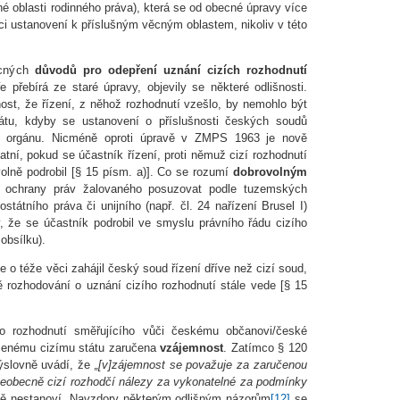
zné oblasti rodinného práva), která se od obecné úpravy více
mci ustanovení k příslušným věcným oblastem, nikoliv v této
ecných
důvodů pro odepření uznání cizích rozhodnutí
 přebírá ze staré úpravy, objevily se některé odlišnosti.
nost, že řízení, z něhož rozhodnutí vzešlo, by nemohlo být
átu, kdyby se ustanovení o příslušnosti českých soudů
ho orgánu. Nicméně oproti úpravě v ZMPS 1963 je nově
tní, pokud se účastník řízení, proti němuž cizí rozhodnutí
olně podrobil [§ 15 písm. a)]. Co se rozumí
dobrovolným
 ochrany práv žalovaného posuzovat podle tuzemských
ostátního práva či unijního (např. čl. 24 nařízení Brusel I)
, že se účastník podrobil ve smyslu právního řádu cizího
 obsílku).
 o téže věci zahájil český soud řízení dříve než cizí soud,
 rozhodování o uznání cizího rozhodnutí stále vede [§ 15
ho rozhodnutí směřujícího vůči českému občanovi/české
otčenému cizímu státu zaručena
vzájemnost
. Zatímco § 120
slovně uvádí, že
„[v]zájemnost se považuje za zaručenou
 všeobecně cizí rozhodčí nálezy za vykonatelné za podmínky
tně nestanoví. Navzdory některým odlišným názorům
[12]
se