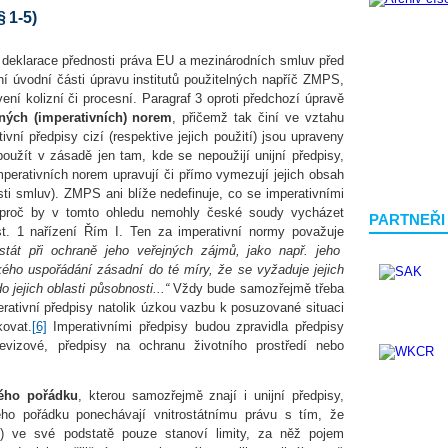
 1-5)
 deklarace přednosti práva EU a mezinárodních smluv před
ní úvodní části úpravu institutů použitelných napříč ZMPS,
ení kolizní či procesní. Paragraf 3 oproti předchozí úpravě
ných (imperativních) norem
, přičemž tak činí ve vztahu
ní předpisy cizí (respektive jejich použití) jsou upraveny
oužít v zásadě jen tam, kde se nepoužijí unijní předpisy,
mperativních norem upravují či přímo vymezují jejich obsah
ti smluv). ZMPS ani blíže nedefinuje, co se imperativními
 proč by v tomto ohledu nemohly české soudy vycházet
PARTNEŘI
t. 1 nařízení Řím I. Ten za imperativní normy považuje
 stát při ochraně jeho veřejných zájmů, jako např. jeho
ého uspořádání zásadní do té míry, že se vyžaduje jejich
o jejich oblasti působnosti...“
Vždy bude samozřejmě třeba
ativní předpisy natolik úzkou vazbu k posuzované situaci
kovat.
[6]
Imperativními předpisy budou zpravidla předpisy
 devizové, předpisy na ochranu životního prostředí nebo
ného pořádku
, kterou samozřejmě znají i unijní předpisy,
o pořádku ponechávají vnitrostátnímu právu s tím, že
) ve své podstatě pouze stanoví limity, za něž pojem