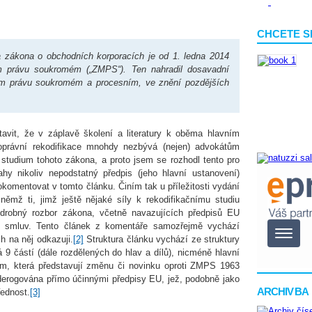
CHCETE S
zákona o obchodních korporacích je od 1. ledna 2014
m právu soukromém („ZMPS“). Ten nahradil dosavadní
ím právu soukromém a procesním, ve znění pozdějších
tavit, že v záplavě školení a literatury k oběma hlavním
oprávní rekodifikace mnohdy nezbývá (nejen) advokátům
studium tohoto zákona, a proto jsem se rozhodl tento pro
ahy nikoliv nepodstatný předpis (jeho hlavní ustanovení)
okomentovat v tomto článku. Činím tak u příležitosti vydání
ěmž ti, jimž ještě nějaké síly k rekodifikačnímu studiu
odrobný rozbor zákona, včetně navazujících předpisů EU
h smluv. Tento článek z komentáře samozřejmě vychází
h na něj odkazuji.
[2]
Struktura článku vychází ze struktury
 9 částí (dále rozdělených do hlav a dílů), nicméně hlavní
m, která představují změnu či novinku oproti ZMPS 1963
derogována přímo účinnými předpisy EU, jež, podobně jako
ARCHIV BA
ednost.
[3]