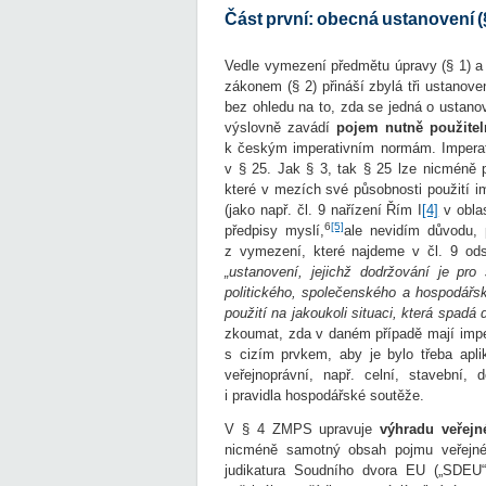
Část první: obecná ustanovení (§
Vedle vymezení předmětu úpravy (§ 1) a
zákonem (§ 2) přináší zbylá tři ustanove
bez ohledu na to, zda se jedná o ustanov
výslovně zavádí
pojem nutně použitel
k českým imperativním normám. Imperativ
v § 25. Jak § 3, tak § 25 lze nicméně p
které v mezích své působnosti použití i
(jako např. čl. 9 nařízení Řím I
[4]
v oblas
6
[5]
předpisy myslí,
ale nevidím důvodu,
z vymezení, které najdeme v čl. 9 ods
„ustanovení, jejichž dodržování je pro
politického, společenského a hospodářsk
použití na jakoukoli situaci, která spadá d
zkoumat, zda v daném případě mají imper
s cizím prvkem, aby je bylo třeba apli
veřejnoprávní, např. celní, stavební,
i pravidla hospodářské soutěže.
V § 4 ZMPS upravuje
výhradu veřej
nicméně samotný obsah pojmu veřejnéh
judikatura Soudního dvora EU („SDEU“