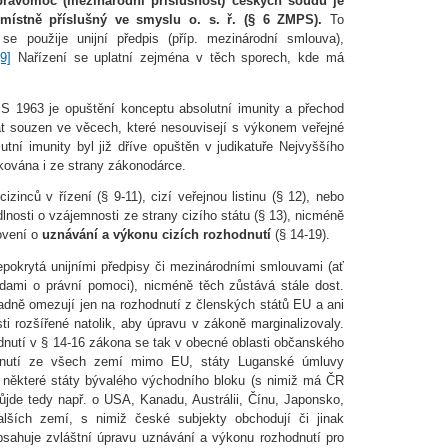
pravomoc (mezinárodní příslušnost) českých soudů
je
místně příslušný ve smyslu o. s. ř. (§ 6 ZMPS).
To
e použije unijní předpis (příp. mezinárodní smlouva),
[9]
Nařízení se uplatní zejména v těch sporech, kde má
S 1963 je opuštění konceptu absolutní imunity a přechod
át souzen ve věcech, které nesouvisejí s výkonem veřejné
utní imunity byl již dříve opuštěn v judikatuře Nejvyššího
ikována i ze strany zákonodárce.
izinců v řízení (§ 9-11), cizí veřejnou listinu (§ 12), nebo
dlnosti o vzájemnosti ze strany cizího státu (§ 13), nicméně
ovení o
uznávání a výkonu cizích rozhodnutí
(§ 14-19).
pokrytá unijními předpisy či mezinárodními smlouvami (ať
dami o právní pomoci), nicméně těch zůstává stále dost.
sadně omezují jen na rozhodnutí z členských států EU a ani
ti rozšířené natolik, aby úpravu v zákoně marginalizovaly.
nutí v § 14-16 zákona se tak v obecné oblasti občanského
dnutí ze všech zemí mimo EU, státy Luganské úmluvy
 některé státy bývalého východního bloku (s nimiž má ČR
jde tedy např. o USA, Kanadu, Austrálii, Čínu, Japonsko,
lších zemí, s nimiž české subjekty obchodují či jinak
bsahuje zvláštní úpravu uznávání a výkonu rozhodnutí pro