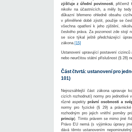
zjišťuje z úřední povinnosti
, přičemž 
nikoliv na účastnících, a měly by tedy
důkazní břemeno ohledně obsahu cizíh
v přiměřené době zjistit, použije se če
všechna opatření k jeho zjištění, nikol
českého práva. Za pozornost zde stojí n
se sice týkal ještě předcházející úpr
zákona.
[15]
Ustanovení upravující postavení cizinců
nebo neurčitou státní příslušnost (§ 28) 
Část čtvrtá: ustanovení pro jed
101)
Nejrozsáhlejší část zákona upravuje k
cizích rozhodnutí) normy pro jednotlivé v
různé aspekty
právní osobnosti a své
normy pro fyzické (§ 29) a právnick
rozhodným pro jejich vnitřní poměry pr
princip
). Tímto právem se mimo jiné říd
Právo EU nemá (s výjimkou úpravy jmé
dává těmto ustanovením nepominutelný