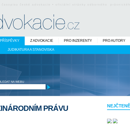
o časopisu české advokacie • oficiální stránky odborného právnick
PŘÍSPĚVKY
Z ADVOKACIE
PRO INZERENTY
PRO AUTORY
JUDIKATURA A STANOVISKA
HLEDAT NA WEBU
NEJČTENĚ
ZINÁRODNÍM PRÁVU