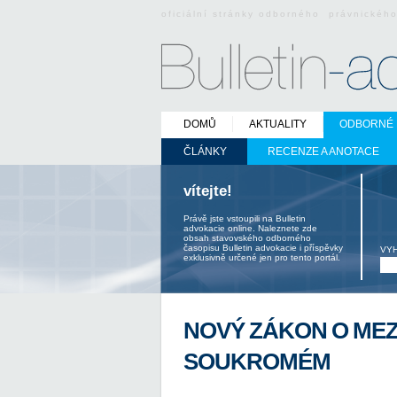
oficiální stránky odborného právnickéh
DOMŮ
AKTUALITY
ODBORNÉ 
ČLÁNKY
RECENZE A ANOTACE
vítejte!
Právě jste vstoupili na Bulletin
advokacie online. Naleznete zde
obsah stavovského odborného
časopisu Bulletin advokacie i příspěvky
VY
exklusivně určené jen pro tento portál.
NOVÝ ZÁKON O ME
SOUKROMÉM