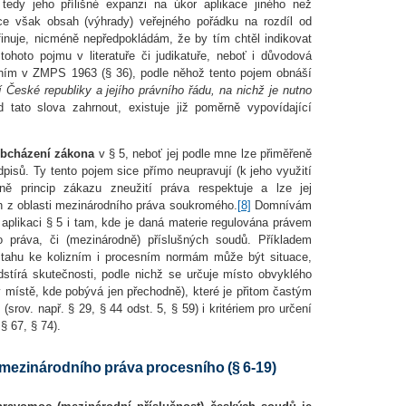
 tedy jeho přílišné expanzi na úkor aplikace jiného než
rce však obsah (výhrady) veřejného pořádku na rozdíl od
nuje, nicméně nepředpokládám, že by tím chtěl indikovat
ohoto pojmu v literatuře či judikatuře, neboť i důvodová
ením v ZMPS 1963 (§ 36), podle něhož tento pojem obnáší
 České republiky a jejího právního řádu, na nichž je nutno
 tato slova zahrnout, existuje již poměrně vypovídající
bcházení zákona
v § 5, neboť jej podle mne lze přiměřeně
edpisů. Ty tento pojem sice přímo neupravují (k jeho využití
ě princip zákazu zneužití práva respektuje a lze jej
ch z oblasti mezinárodního práva soukromého.
[8]
Domnívám
aplikaci § 5 i tam, kde je daná materie regulována právem
 práva, či (mezinárodně) příslušných soudů. Příkladem
tahu ke kolizním i procesním normám může být situace,
dstírá skutečnosti, podle nichž se určuje místo obvyklého
 v místě, kde pobývá jen přechodně), které je přitom častým
srov. např. § 29, § 44 odst. 5, § 59) i kritériem pro určení
§ 67, § 74).
mezinárodního práva procesního (§ 6-19)