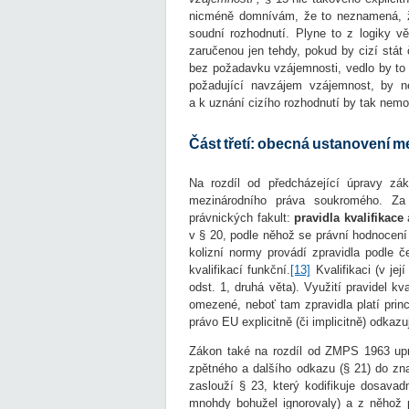
nicméně domnívám, že to neznamená, že 
soudní rozhodnutí. Plyne to z logiky 
zaručenou jen tehdy, pokud by cizí stát
bez požadavku vzájemnosti, vedlo by to k
požadující navzájem vzájemnost, by 
a k uznání cizího rozhodnutí by tak nemo
Část třetí: obecná ustanovení 
Na rozdíl od předcházející úpravy zá
mezinárodního práva soukromého. Za
právnických fakult:
pravidla kvalifikace
a
v § 20, podle něhož se právní hodnocení
kolizní normy provádí zpravidla podle č
kvalifikací funkční.
[13]
Kvalifikaci (v jej
odst. 1, druhá věta). Využití pravidel kv
omezené, neboť tam zpravidla platí pri
právo EU explicitně (či implicitně) odkazu
Zákon také na rozdíl od ZMPS 1963 upra
zpětného a dalšího odkazu (§ 21) do zn
zaslouží § 23, který kodifikuje dosavad
mnohdy bohužel ignorovaly) a z něhož