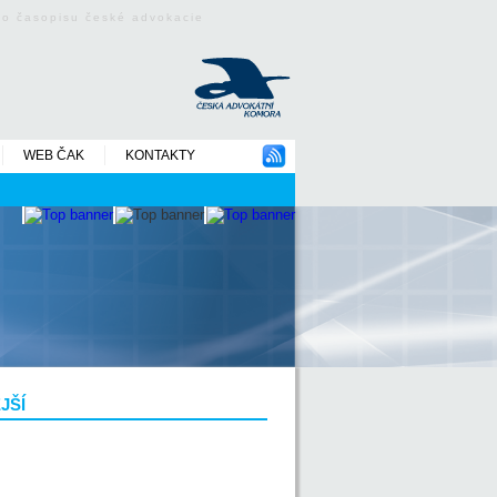
ého časopisu české advokacie
WEB ČAK
KONTAKTY
JŠÍ