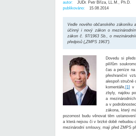
autor:
JUDr. Petr Bříza, LL.M., Ph.D.
publikováno:
15.08.2014
Vedle nového občanského zákoníku a 
účinný i nový zákon o mezinárodní
zákon č. 97/1963 Sb., o mezinárodn
předpisů („ZMPS 1963“).
Dovedu si předs
pilířům soukrom
čas a peníze na 
přeshraniční vzt
alespoň stručně 
komentáře,
[1]
v n
zbyly, najdou p
a mezinárodníc
a v podrobnostec
zákona, který má
pozornost budu věnovat těm ustanovení
a která nejsou či v brzké době nebudou 
mezinárodní smlouvy, mají před ZMPS př