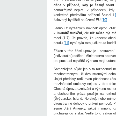
ZMPS zachovává obecné pravidlo, že
dána v případě, kdy je český soud 
samozřejmě neplatí v případech, kdy s
konkrétně především nařízení Brusel I.
žalovaný bydliště na území EU.
[10]
Jednou z výrazných novinek oproti ZMP
k
imunitě funkční
, dle níž může být st
moci (§ 7). Je pravda, že koncept absol
soudu,
[11]
nyní byla tato judikatura kodif
Zákon v této části upravuje i postavení c
(individuální) sdělení Ministerstva sprave
pro praxi asi největší význam mají ustan
Samozřejmě půjde jen o ta rozhodnutí ne
mnohostrannými, či dvoustrannými doho
Unijní předpisy totiž svou působnost zá
mezinárodní smlouvy nejsou v této oblas
Obecná úprava uznávání a výkonu rozhod
a obchodního práva použije na rozho
(Švýcarsko, Island, Norsko), nebo mimo
dvoustranné dohody o právní pomoci). Pů
země Jižní Ameriky, jakož i mnoho da
přicházejí do styku. Vedle toho zákon o