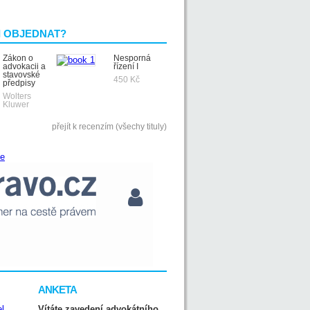
I OBJEDNAT?
Zákon o
Nesporná
advokacii a
řízení I
stavovské
450 Kč
předpisy
Wolters
Kluwer
přejít k recenzím (všechy tituly)
ANKETA
Vítáte zavedení advokátního