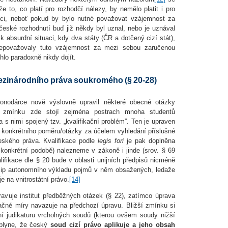
to, co platí pro rozhodčí nálezy, by nemělo platit i pro
věci, neboť pokud by bylo nutné považovat vzájemnost za
 české rozhodnutí buď již někdy byl uznal, nebo je uznával
 absurdní situaci, kdy dva státy (ČR a dotčený cizí stát),
nepovažovaly tuto vzájemnost za mezi sebou zaručenou
hlo paradoxně nikdy dojít.
mezinárodního práva soukromého (§ 20-28)
konodárce nově výslovně upravil některé obecné otázky
 zmínku zde stojí zejména postrach mnoha studentů
 s nimi spojený tzv. „kvalifikační problém”. Ten je upraven
 konkrétního poměru/otázky za účelem vyhledání příslušné
eského práva. Kvalifikace podle
legis fori
je pak doplněna
í konkrétní podobě) nalezneme v zákoně i jinde (srov. § 69
alifikace dle § 20 bude v oblasti unijních předpisů nicméně
ncip autonomního výkladu pojmů v něm obsažených, ledaže
je na vnitrostátní právo.
[14]
vuje institut předběžných otázek (§ 22), zatímco úprava
ačné míry navazuje na předchozí úpravu. Bližší zmínku si
ní judikaturu vrcholných soudů (kterou ovšem soudy nižší
 plyne, že český
soud
cizí právo aplikuje a jeho obsah