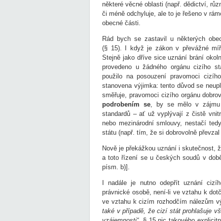
některé věcné oblasti (např. dědictví, rů
či méně odchyluje, ale to je řešeno v rá
obecné části.
Rád bych se zastavil u některých ob
(§ 15). I když je zákon v převážné míře
Stejně jako dříve sice uznání brání okol
provedeno u žádného orgánu cizího st
použilo na posouzení pravomoci cizí
stanovena výjimka: tento důvod se neupla
směřuje, pravomoci cizího orgánu dobrov
podrobením se
, by se mělo v zájmu
standardů – ať už vyplývají z čistě vnitr
nebo mezinárodní smlouvy, nestačí tedy
státu (např. tím, že si dobrovolně převzal
Nově je překážkou uznání i skutečnost, že
a toto řízení se u českých soudů v době
písm. b)].
I nadále je nutno odepřít uznání cizí
právnické osobě, není-li ve vztahu k d
ve vztahu k cizím rozhodčím nálezům vý
také v případě, že cizí stát prohlašuje
vzájemnosti“,
§ 15 nic takového explici