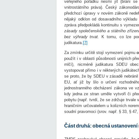
veřejného pořádku nesmí jít (brání se
vnitrostátního práva). Český zákonodá
předchozí úpravy v novém zákoně nedefi
nějaký odklon od dosavadního výkladu t
zpráva předpokládá kontinuitu s vymez
zásady společenského a státního zřízení
bez výhrady trvat.
K tomu, co lze pod
judikatura.
[7]
Za zmínku určitě stojí vymezení pojmu
o
použít i v oblasti působnosti unijních př
mlčí), nicméně judikatura SDEU obecn
vystopovat přímo i v některých judikáte
se proto, že by SDEU v zásadě nebránil 
EU, ať již by šlo o určení rozhodného
jednostranného obcházení zákona ve vz
kdy jedna ze stran uměle vytvoří či pře
pobytu (např. tvrdí, že se zdržuje trvale
hraničním určovatelem u kolizních norem (
soudní pravomoci (srov. např. § 33, § 47, 
Část druhá: obecná ustanovení 