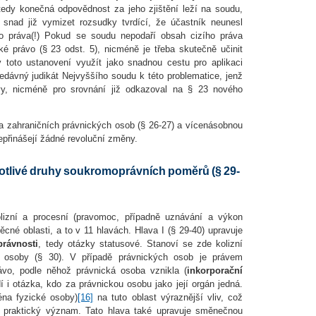
tedy konečná odpovědnost za jeho zjištění leží na soudu,
 snad již vymizet rozsudky tvrdící, že účastník neunesl
o práva(!) Pokud se soudu nepodaří obsah cizího práva
ské právo (§ 23 odst. 5), nicméně je třeba skutečně učinit
iv toto ustanovení využít jako snadnou cestu pro aplikaci
edávný judikát Nejvyššího soudu k této problematice, jenž
avy, nicméně pro srovnání již odkazoval na § 23 nového
 a zahraničních právnických osob (§ 26-27) a vícenásobnou
nepřinášejí žádné revoluční změny.
notlivé druhy soukromoprávních poměrů (§ 29-
olizní a procesní (pravomoc, případně uznávání a výkon
ěcné oblasti, a to v 11 hlavách. Hlava I (§ 29-40) upravuje
právnosti
, tedy otázky statusové. Stanoví se zde kolizní
é osoby (§ 30). V případě právnických osob je právem
ávo, podle něhož právnická osoba vznikla (
inkorporační
í i otázka, kdo za právnickou osobu jako její orgán jedná.
na fyzické osoby)
[16]
na tuto oblast výraznější vliv, což
 praktický význam. Tato hlava také upravuje směnečnou