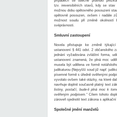
případech se obecné pravidlo přezku
tzv. ireversibilních stavů, kdy se stav
možnou dobu opětovného posouzení stavu
opětovně posouzen, ovšem i nadále zů
možnost soudu při změně okolností b
svéprávnosti.
Smluvní zastoupení
Novela přistupuje ke změně týkající
ustanovení § 441 odst. 2 občanského zák
jednání vyžadována zvláštní forma, ud
ustanovení znamená, že plná moc uděle
musela být udělena ve formě notářského
judikaturou (Nejvyšší soud již např. judi
písemné formě s úředně ověřenými podpis
vyvolalo ovšem také otázky, na které da
navrhuje doplnit současně platný text zá
listiny, postačí, bude-li plná moc k t
ověřeným podpisem.“
Cílem tohoto dopl
zároveň sjednotit text zákona s aplikační 
Společné jmění manželů