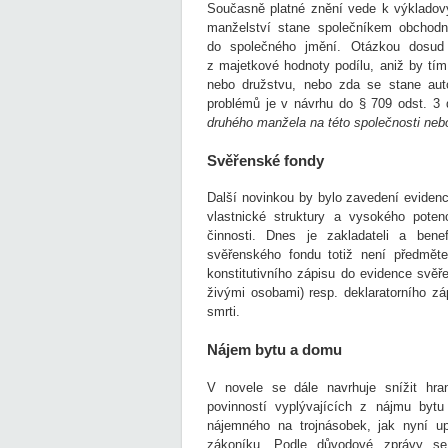
Současně platné znění vede k výkladov
manželství stane společníkem obchodn
do společného jmění. Otázkou dosud
z majetkové hodnoty podílu, aniž by tím
nebo družstvu, nebo zda se stane auto
problémů je v návrhu do § 709 odst. 3 
druhého manžela na této společnosti nebo
Svěřenské fondy
Další novinkou by bylo zavedení evidenc
vlastnické struktury a vysokého poten
činnosti. Dnes je zakladateli a ben
svěřenského fondu totiž není předmět
konstitutivního zápisu do evidence svěř
živými osobami) resp. deklaratorního z
smrti.
Nájem bytu a domu
V novele se dále navrhuje snížit hran
povinností vyplývajících z nájmu by
nájemného na trojnásobek, jak nyní u
zákoníku. Podle důvodové zprávy se 