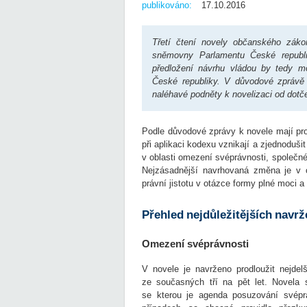
publikováno:
17.10.2016
Třetí čtení novely občanského zák
sněmovny Parlamentu České republi
předložení návrhu vládou by tedy mo
České republiky. V důvodové zprávě 
naléhavé podněty k novelizaci od dotče
Podle důvodové zprávy k novele mají pro
při aplikaci kodexu vznikají a zjednodušit
v oblasti omezení svéprávnosti, společnéh
Nejzásadnější navrhovaná změna je v ob
právní jistotu v otázce formy plné moci a 
Přehled nejdůležitějších navr
Omezení svéprávnosti
V novele je navrženo prodloužit nejde
ze současných tří na pět let. Novela 
se kterou je agenda posuzování svépr