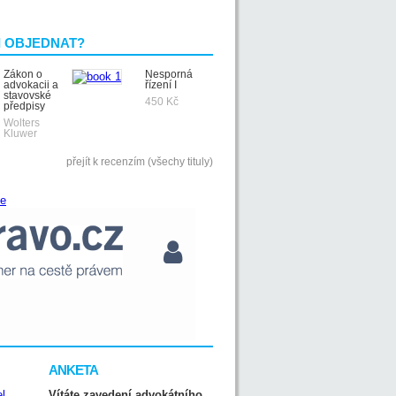
I OBJEDNAT?
Zákon o
Nesporná
advokacii a
řízení I
stavovské
450 Kč
předpisy
Wolters
Kluwer
přejít k recenzím (všechy tituly)
ANKETA
Vítáte zavedení advokátního