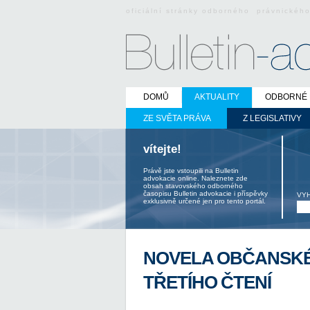
oficiální stránky odborného právnickéh
DOMŮ
AKTUALITY
ODBORNÉ 
ZE SVĚTA PRÁVA
Z LEGISLATIVY
vítejte!
Právě jste vstoupili na Bulletin
advokacie online. Naleznete zde
obsah stavovského odborného
časopisu Bulletin advokacie i příspěvky
VY
exklusivně určené jen pro tento portál.
NOVELA OBČANSKÉ
TŘETÍHO ČTENÍ