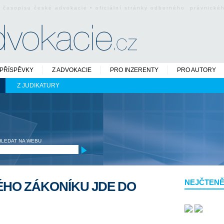
o časopisu české advokacie • oficiální stránky odborného právnick
PŘÍSPĚVKY
Z ADVOKACIE
PRO INZERENTY
PRO AUTORY
Z JUDIKATURY
HLEDAT NA WEBU
NEJČTENĚ
HO ZÁKONÍKU JDE DO