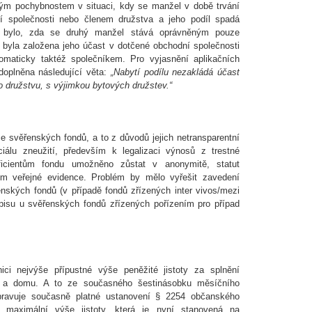
ým pochybnostem v situaci, kdy se manžel v době trvání
í společnosti nebo členem družstva a jeho podíl spadá
 bylo, zda se druhý manžel stává oprávněným pouze
 byla založena jeho účast v dotčené obchodní společnosti
maticky taktéž společníkem. Pro vyjasnění aplikačních
doplněna následující věta:
„Nabytí podílu nezakládá účast
 družstvu, s výjimkou bytových družstev.“
e svěřenských fondů, a to z důvodů jejich netransparentní
ciálu zneužití, především k legalizaci výnosů z trestné
eficientům fondu umožněno zůstat v anonymitě, statut
em veřejné evidence. Problém by mělo vyřešit zavedení
enských fondů (v případě fondů zřízených inter vivos/mezi
ápisu u svěřenských fondů zřízených pořízením pro případ
ici nejvýše přípustné výše peněžité jistoty za splnění
tu a domu. A to ze současného šestinásobku měsíčního
pravuje současně platné ustanovení § 2254 občanského
maximální výše jistoty, která je nyní stanovená na