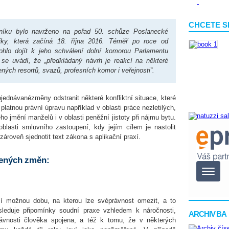
CHCETE S
oníku bylo navrženo na pořad 50. schůze Poslanecké
ky, která začíná 18. října 2016. Téměř po roce od
hlo dojít k jeho schválení dolní komorou Parlamentu
se uvádí, že „předkládaný návrh je reakcí na některé
ných resortů, svazů, profesních komor i veřejnosti“.
jednávanézměny odstranit některé konfliktní situace, které
 platnou právní úpravu například v oblasti práce nezletilých,
o jmění manželů i v oblasti peněžní jistoty při nájmu bytu.
lasti smluvního zastoupení, kdy jejím cílem je nastolit
zároveň sjednotit text zákona s aplikační praxí.
žených změn:
lší možnou dobu, na kterou lze svéprávnost omezit, a to
sleduje připomínky soudní praxe vzhledem k náročnosti,
ARCHIV BA
ávnosti člověka spojena, a též k tomu, že v některých