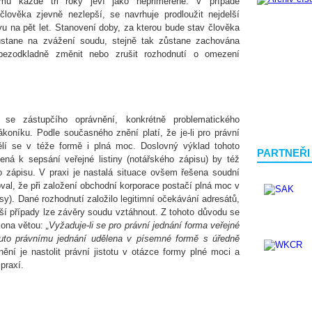
mu každé tři roky jeví jako nepřiměřené. V případě
 člověka zjevně nezlepší, se navrhuje prodloužit nejdelší
 na pět let. Stanovení doby, za kterou bude stav člověka
stane na zvážení soudu, stejně tak zůstane zachována
ezodkladně změnit nebo zrušit rozhodnutí o omezení
 se zástupčího oprávnění, konkrétně problematického
oníku. Podle současného znění platí, že je-li pro právní
ělí se v téže formě i plná moc. Doslovný výklad tohoto
PARTNEŘI
ná k sepsání veřejné listiny (notářského zápisu) by též
 zápisu. V praxi je nastalá situace ovšem řešena soudní
koval, že při založení obchodní korporace postačí plná moc v
y). Dané rozhodnutí založilo legitimní očekávání adresátů,
lší případy lze závěry soudu vztáhnout. Z tohoto důvodu se
kona větou:
„Vyžaduje-li se pro právní jednání forma veřejné
omuto právnímu jednání udělena v písemné formě s úředně
nění je nastolit právní jistotu v otázce formy plné moci a
praxí.