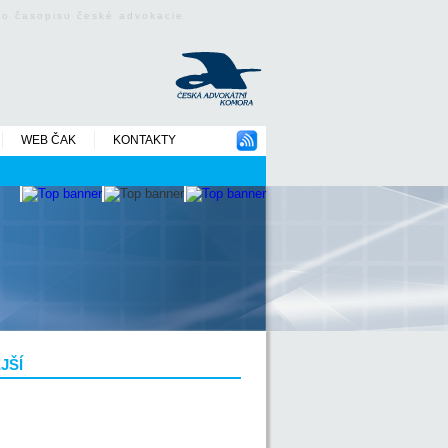
ého časopisu české advokacie
WEB ČAK
KONTAKTY
JŠÍ