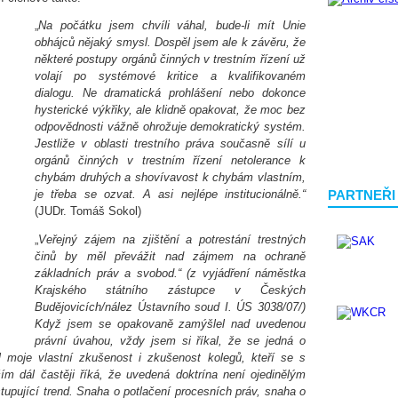
„
Na počátku jsem chvíli váhal, bude-li mít Unie
obhájců nějaký smysl. Dospěl jsem ale k závěru, že
některé postupy orgánů činných v trestním řízení už
volají po systémové kritice a kvalifikovaném
dialogu. Ne dramatická prohlášení nebo dokonce
hysterické výkřiky, ale klidně opakovat, že moc bez
odpovědnosti vážně ohrožuje demokratický systém.
Jestliže v oblasti trestního práva současně sílí u
orgánů činných v trestním řízení netolerance k
chybám druhých a shovívavost k chybám vlastním,
PARTNEŘI
je třeba se ozvat. A asi nejlépe institucionálně.“
(JUDr. Tomáš Sokol)
„
Veřejný zájem na zjištění a potrestání trestných
činů by měl převážit nad zájmem na ochraně
základních práv a svobod.“ (z vyjádření náměstka
Krajského státního zástupce v Českých
Budějovicích/nález Ústavního soud I. ÚS 3038/07/)
Když jsem se opakovaně zamýšlel nad uvedenou
právní úvahou, vždy jsem si říkal, že se jedná o
 moje vlastní zkušenost i zkušenost kolegů, kteří se s
ím dál častěji říká, že uvedená doktrína není ojedinělým
tupující trend. Snaha o potlačení procesních práv, snaha o