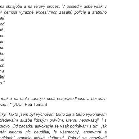
o na obhajobu a na férový proces. V poslední době však v
mní četnost výrazně excesivních zásahů policie a
státního
ají
 od
ně.
enu
na.
do
ého
nie
ych
t a
ání
.“
 reakcí na stále častější pocit nespravedlnosti a bezpráví
zení.“
(JUDr. Petr Toman)
ky. Takto jsem byl vychován, takto žiji a takto vykonávám
především služba lidským právům, kterou nepovažuji, i s
é slovo. Od začátku advokacie se však potkávám s tím, jak
stát nikomu nic neudělal, je všemocný, anonymní a
ákladní pravidla lidské slušnosti. Pokud se neozývají