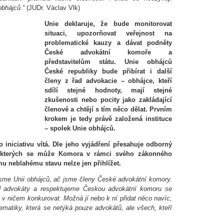
obhájců.“
(JUDr. Václav Vlk)
Unie deklaruje, že bude monitorovat
situaci, upozorňovat veřejnost na
problematické kauzy a dávat podněty
České advokátní komoře a
představitelům státu. Unie obhájců
České republiky bude přibírat i další
členy z řad advokacie – obhájce, kteří
sdílí stejné hodnoty, mají stejné
zkušenosti nebo pocity jako zakládající
členové a chtějí s tím něco dělat. Prvním
krokem je tedy právě založená instituce
– spolek Unie obhájců.
iniciativu vítá. Dle jeho vyjádření přesahuje odborný
e kterých se může Komora v rámci svého zákonného
 neblahému stavu nelze jen přihlížet.
 jsme Unii obhájců, ač jsme členy České advokátní komory.
d advokáty a respektujeme Českou advokátní komoru se
 v ničem konkurovat. Možná jí nebo k ní přidat něco navíc,
lematiky, která se netýká pouze advokátů, ale všech, kteří