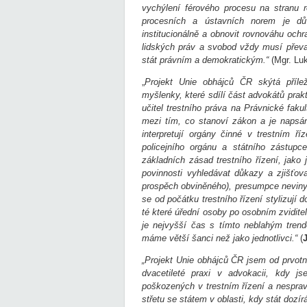
vychýlení férového procesu na stranu 
procesních a ústavních norem je d
institucionálně a obnovit rovnováhu och
lidských práv a svobod vždy musí převaž
stát právním a demokratickým.“
(Mgr. Luk
„
Projekt Unie obhájců ČR skýtá příle
myšlenky, které sdílí část advokátů prak
učitel trestního práva na Právnické fakul
mezi tím, co stanoví zákon a je napsá
interpretují orgány činné v trestním ř
policejního orgánu a státního zástupc
základních zásad trestního řízení, jako
povinnosti vyhledávat důkazy a zjišťova
prospěch obviněného), presumpce neviny č
se od počátku trestního řízení stylizují
té které úřední osoby po osobním zviditel
je nejvyšší čas s tímto neblahým tren
máme větší šanci než jako jednotlivci.“
(
„Projekt Unie obhájců ČR jsem od prvotn
dvacetileté praxi v advokacii, kdy j
poškozených v trestním řízení a nesprav
střetu se státem v oblasti, kdy stát dozí