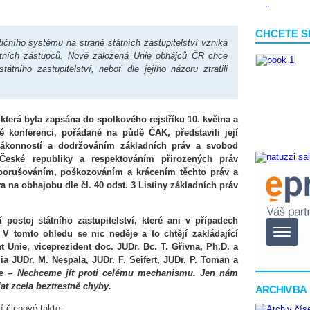
CHCETE S
ičního systému na straně státních zastupitelství vzniká
átních zástupců. Nově založená Unie obhájců ČR chce
tního zastupitelství, neboť dle jejího názoru ztratili
která byla zapsána do spolkového rejstříku 10. května a
vé konferenci, pořádané na půdě ČAK, představili její
 zákonností a dodržováním základních práv a svobod
České republiky a respektováním přirozených práv
porušováním, poškozováním a krácením těchto práv a
a na obhajobu dle čl. 40 odst. 3 Listiny základních práv
postoj státního zastupitelství, které ani v případech
V tomto ohledu se nic neděje a to chtějí zakládající
t Unie, viceprezident doc. JUDr. Bc. T. Gřivna, Ph.D. a
a JUDr. M. Nespala, JUDr. F. Seifert, JUDr. P.
Toman a
je –
Nechceme jít proti celému mechanismu. Jen nám
lat zcela beztrestně chyby.
ARCHIV BA
cí členové takto: