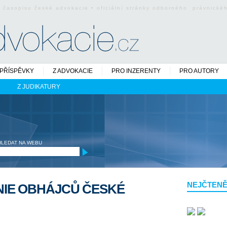
o časopisu české advokacie • oficiální stránky odborného právnick
PŘÍSPĚVKY
Z ADVOKACIE
PRO INZERENTY
PRO AUTORY
Z JUDIKATURY
HLEDAT NA WEBU
NEJČTENĚ
NIE OBHÁJCŮ ČESKÉ