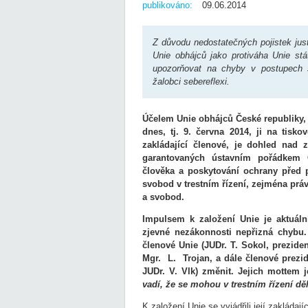
publikováno:
09.06.2014
Z důvodu nedostatečných pojistek just
Unie obhájců jako protiváha Unie st
upozorňovat na chyby v postupech stá
žalobci sebereflexi.
Účelem Unie obhájců České republiky, 
dnes, tj. 9. června 2014, ji na tisko
zakládající členové, je dohled nad
garantovaných ústavním pořádkem 
člověka a poskytování ochrany před 
svobod v trestním řízení, zejména práv
a svobod.
Impulsem k založení Unie je aktuální 
zjevné nezákonnosti nepřizná chybu. 
členové Unie (JUDr. T. Sokol, preziden
Mgr. L. Trojan, a dále členové prezidi
JUDr. V. Vlk) změnit. Jejich mottem 
vadí, že se mohou v trestním řízení dě
K založení Unie se vyjádřili její zakládají