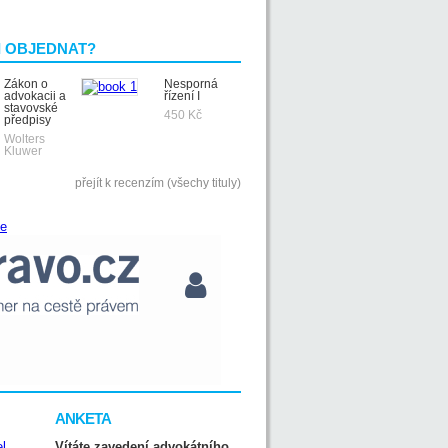
I OBJEDNAT?
Zákon o
Nesporná
advokacii a
řízení I
stavovské
450 Kč
předpisy
Wolters
Kluwer
přejít k recenzím (všechy tituly)
ANKETA
Vítáte zavedení advokátního