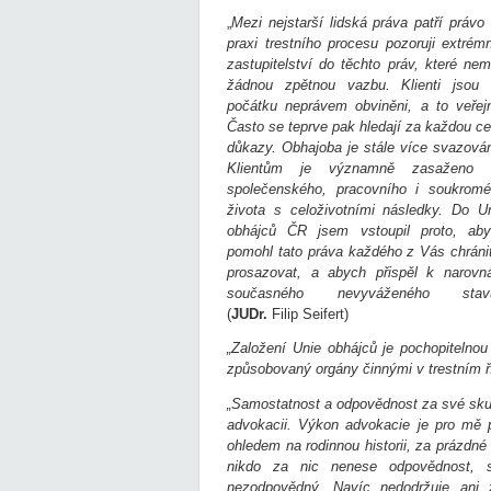
„
Mezi nejstarší lidská práva patří práv
praxi trestního procesu pozoruji extré
zastupitelství do těchto práv, které nem
žádnou zpětnou vazbu. Klienti jsou
počátku neprávem obviněni, a to veřej
Často se teprve pak hledají za každou c
důkazy. Obhajoba je stále více svazová
Klientům je významně zasaženo 
společenského, pracovního i soukrom
života s celoživotními následky. Do U
obhájců ČR jsem vstoupil proto, ab
pomohl tato práva každého z Vás chráni
prosazovat, a abych přispěl k narovn
současného nevyváženého stavu
(
JUDr.
Filip Seifert)
„Založení Unie obhájců je pochopitelnou
způsobovaný orgány činnými v trestním ří
„Samostatnost a odpovědnost za své skut
advokacii. Výkon advokacie je pro mě 
ohledem na rodinnou historii, za prázdn
nikdo za nic nenese odpovědnost, 
nezodpovědný. Navíc nedodržuje ani z