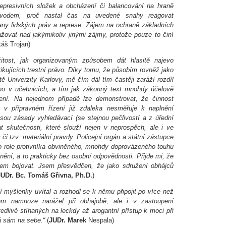
represivních složek a obcházení či balancování na hraně
ůvodem, proč nastal čas na uvedené snahy reagovat
rany lidských práv a represe. Zájem na ochraně základních
ovat nad jakýmikoliv jinými zájmy, protože pouze to činí
áš Trojan)
žitost, jak organizovaným způsobem dát hlasitě najevo
tikujících trestní právo. Díky tomu, že působím rovněž jako
tě Univerzity Karlovy, mě čím dál tím častěji zaráží rozdíl
no v učebnicích, a tím jak zákonný text mnohdy účelově
ízení. Na nejednom případě lze demonstrovat, že činnost
e v přípravném řízení již zdaleka nesměřuje k naplnění
 jsou zásady vyhledávací (se stejnou pečlivostí a z úřední
t skutečnosti, které slouží nejen v neprospěch, ale i ve
i tzv. materiální pravdy. Policejní orgán a státní zástupce
 do role protivníka obviněného, mnohdy doprovázeného touhu
nění, a to prakticky bez osobní odpovědnosti. Přijde mi, že
dem bojovat. Jsem přesvědčen, že jako sdružení obhájců
JUDr. Bc. Tomáš Gřivna, Ph.D.
)
í myšlenky uvítal a rozhodl se k němu připojit po více než
sem namnoze narážel při obhajobě, ale i v zastoupení
edlivě stíhaných na leckdy až arogantní přístup k moci při
rá sám na sebe.“
(
JUDr. Marek
Nespala)