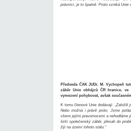
právníci, je to špatně. Proto vzniká Unie 
Předseda ČAK JUDr. M. Vychopeň tuto 
záběr Unie obhájců ČR hranice, v
vymezení pohybovat, avšak současnému
K tomu členové Unie dodávají: „
Založili
Nebo možná i právě proto. Jsme pořá
všemi jejími pravomocemi a nehodláme ji
širší společenský záběr, přesah do prob
žijí na území tohoto státu.“