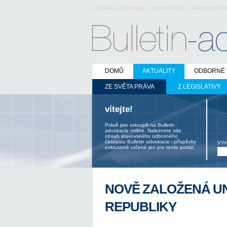
oficiální stránky odborného právnickéh
DOMŮ
AKTUALITY
ODBORNÉ 
ZE SVĚTA PRÁVA
Z LEGISLATIVY
vítejte!
Právě jste vstoupili na Bulletin
advokacie online. Naleznete zde
obsah stavovského odborného
časopisu Bulletin advokacie i příspěvky
VY
exklusivně určené jen pro tento portál.
NOVĚ ZALOŽENÁ U
REPUBLIKY