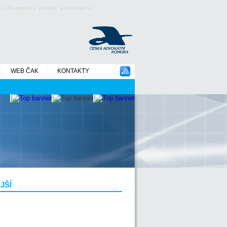
ého časopisu české advokacie
WEB ČAK
KONTAKTY
JŠÍ