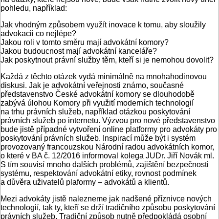
pohledu, například:
Jak vhodným způsobem využít inovace k tomu, aby sloužily
advokacii co nejlépe?
Jakou roli v tomto směru mají advokátní komory?
Jakou budoucnost mají advokátní kanceláře?
Jak poskytnout právní služby těm, kteří si je nemohou dovolit?
Každá z těchto otázek vydá minimálně na mnohahodinovou
diskusi. Jak je advokátní veřejnosti známo, současné
představenstvo České advokátní komory se dlouhodobě
zabývá úlohou Komory při využití moderních technologií
na trhu právních služeb, například otázkou poskytování
právních služeb po internetu. Výzvou pro nové představenstvo
bude jistě případné vytvoření online platformy pro advokáty pro
poskytování právních služeb. Inspirací může být i systém
provozovaný francouzskou Národní radou advokátních komor,
o které v BA č. 12/2016 informoval kolega JUDr. Jiří Novák ml.
S tím souvisí mnoho dalších problémů, zajištění bezpečnosti
systému, respektování advokátní etiky, rovnost podmínek
a důvěra uživatelů pla­formy – advokátů a klientů.
Mezi advokáty jistě nalezneme jak nadšené příznivce nových
technologií, tak ty, kteří se drží tradičního způsobu poskytování
právních služeb. Tradiční způsob nutně předpokládá osobní