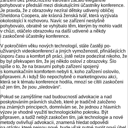
zařízení bez předchozího varování začalo elegantně
pohybovat v předsálí mezi diskutujícími účastníky konference.
Je pravda, že z obrazovky nezíral dětsky udivený obličej
Sheldona Coopera, ale krásná ženská tvář, která vyzývala
okolostojící k rozhovoru. Navíc se zařízení neslyšně
pohybovalo, obratně se vyhýbalo těm, kterým by mohlo vadit
v chůzi, otáčelo obrazovku na další udivené a někdy
i zaskočené účastníky konference.
V pokročilém věku nových technologií, stále častěji po­
užívaných videokonferencí a jiných vymožeností, přinášejících
úsporu času a komfort při práci, jistě nelze podezírat nikoho, že
by byl překvapen tím, že jej někdo osloví z obrazovky. Šlo
spíše o to, že na bravurní pohyb zařízení spojený
s komunikačním komfortem nebyli ti, koho zařízení oslovilo,
připraveni. A i když šlo nepochybně o marketingovou akci,
která se k tématu konference hodila, mnozí se cítili zaskočeni
už jen tím, že jsou „sledováni“.
Pokud se zamýšlíme nad budoucností advokacie a nad
poskytováním právních služeb, které je tradičně založeno
na známých principech, domnívám se, že jednou z hlavních
výzev je vhodné využití technologického pokroku. Být
připraven, a tudíž nebýt zaskočen tím, jak technologie a nové
metody ovlivňují advokacii, znamená hledat odpovědi
na otázky, které nejsou nové, bude však nutné zvolit nový úhel