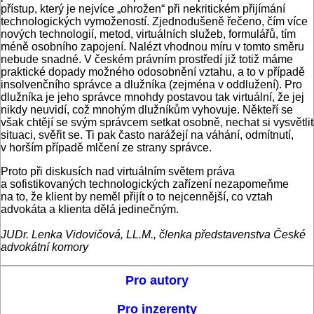
přístup, který je nejvíce „ohrožen“ při nekritickém přijímání
technologických vymožeností. Zjednodušeně řečeno, čím více
nových technologií, metod, virtuálních služeb, formulářů, tím
méně osobního zapojení. Nalézt vhodnou míru v tomto směru
nebude snadné. V českém právním prostředí již totiž máme
praktické dopady možného odosobnění vztahu, a to v případě
insolvenčního správce a dlužníka (zejména v oddlužení). Pro
dlužníka je jeho správce mnohdy postavou tak virtuální, že jej
nikdy neuvidí, což mnohým dlužníkům vyhovuje. Někteří se
však chtějí se svým správcem setkat osobně, nechat si vysvětlit
situaci, svěřit se. Ti pak často narážejí na váhání, odmítnutí,
v horším případě mlčení ze strany správce.
Proto při diskusích nad virtuálním světem práva
a sofistikovaných technologických zařízení nezapomeňme
na to, že klient by neměl přijít o to nejcennější, co vztah
advokáta a klienta dělá jedinečným.
JUDr. Lenka Vidovičová, LL.M., členka představenstva České
advokátní komory
Pro autory
Pro inzerenty