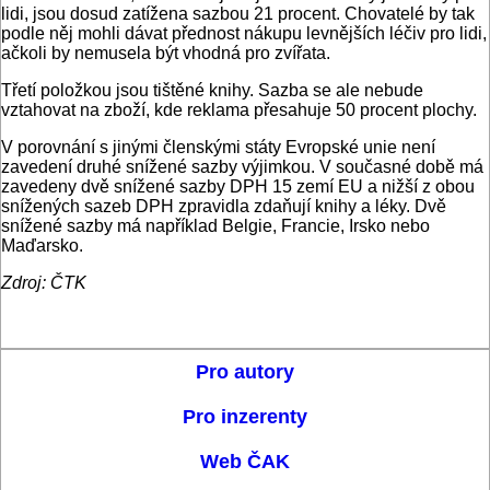
lidi, jsou dosud zatížena sazbou 21 procent. Chovatelé by tak
podle něj mohli dávat přednost nákupu levnějších léčiv pro lidi,
ačkoli by nemusela být vhodná pro zvířata.
Třetí položkou jsou tištěné knihy. Sazba se ale nebude
vztahovat na zboží, kde reklama přesahuje 50 procent plochy.
V porovnání s jinými členskými státy Evropské unie není
zavedení druhé snížené sazby výjimkou. V současné době má
zavedeny dvě snížené sazby DPH 15 zemí EU a nižší z obou
snížených sazeb DPH zpravidla zdaňují knihy a léky. Dvě
snížené sazby má například Belgie, Francie, Irsko nebo
Maďarsko.
Zdroj: ČTK
Pro autory
Pro inzerenty
Web ČAK