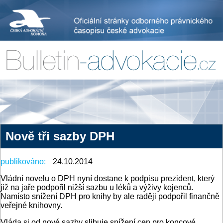
Nově tři sazby DPH
publikováno:
24.10.2014
Vládní novelu o DPH nyní dostane k podpisu prezident, který
již na jaře podpořil nižší sazbu u léků a výživy kojenců.
Namísto snížení DPH pro knihy by ale raději podpořil finančně
veřejné knihovny.
Vláda si od nové sazby slibuje snížení cen pro koncové