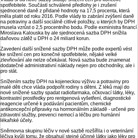
spotřebitele. Součástí schválené předlohy je i zrušení
sjednocené daně z přidané hodnoty na 17,5 procenta, která
měla platit od roku 2016. Podle vlády to zabrání zvýšení daně
na potraviny a další sociálně citlivé položky, u kterých by DPH
musela vzrůst o 2,5 procentního bodu. Podle exministra financí
Miroslava Kalouska by ale sjednocená sazba DPH snížila
daňovou zátěž u DPH o 24 miliard korun.
Zavedení další snížené sazby DPH může podle expertů vést
ke snížení cen pro konečné spotřebitele, nějaké velké
zlevňování ale nelze očekávat. Nová sazba bude znamenat
dodatečné administrativní náklady nejen pro obchodníky, ale i
pro stát.
Snížením sazby DPH na kojeneckou výživu a potraviny pro
malé děti chce vláda podpořit rodiny s dětmi. Z léků mají do
nové snížené sazby spadat radiofarmaka, očkovací látky, léky,
kontrastní prostředky pro rentgenová vyšetření, diagnostické
reagencie určené k podávání pacientům, chemické
antikoncepční přípravky na hormonálním základě - určené pro
zdravotní služby, prevenci nemocí a léčbu pro humánní
lékařské účely.
Sněmovna skupinu léčiv v nové sazbě rozšířila i o veterinární
léčiva kvůli tomu, že obsahují stejné účinné látky jako léky pro