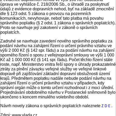
úprava ve vyhlášce č. 218/2006 Sb., o úhradě za poskytnutí
údajů z evidence dopravních nehod, byť na základě zmocnění
dle § 123 odst. 5 zákona o provozu na pozemních
komunikacích, nevyhovuje, neboť tato platba má povahu
správního poplatku (§ 2 odst. 1 zákona o správních poplatcích).
Proto se navrhuje její zakotvení v zákoně o správních
poplatcích.
Zadruhé se navrhuje zavedení nového správního poplatku za
podání návrhu na zahájení řízení o určení právního vztahu ve
výši 2 000 Kč (§ 142 spr. řádu) a za podání návrhu na zahájení
sporného řízení o sporu z veřejnoprávní smlouvy ve výši 1 000
Kč až 1 000 000 Kč (§ 141 spr. řádu). Počet těchto řízení stále
roste, např. Ministerstvo vnitra řeší spory o úhrady prokazatelné
ztráty za plnění závazku veřejné služby ve veřejné linkové
dopravě při zajišťování základní dopravní obslužnosti území
krajů. Předmětem poplatku nadále nebude podání návrhu na
zahájení řízení o určení právního vztahu v případech, kdy
správní orgán může o tomto určení rozhodnout i z moci úřední.
Projednávání obdobného návrhu v Poslanecké sněmovně bylo
ukončeno s koncem minulého volebního období.
Návrh novely zákona o správních poplatcích naleznete
Z D E .
Zdroj: www.vlada.cz.