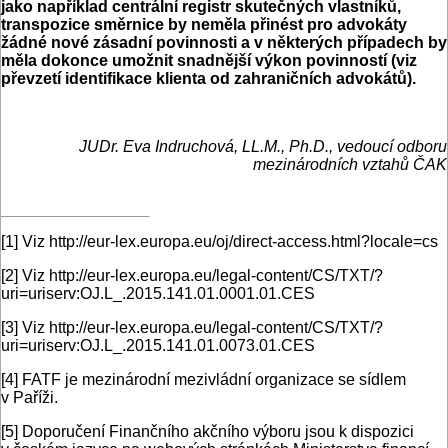
jako například centrální registr skutečných vlastníků,
transpozice směrnice by neměla přinést pro advokáty
žádné nové zásadní povinnosti a v některých případech by
měla dokonce umožnit snadnější výkon povinností (viz
převzetí identifikace klienta od zahraničních advokátů).
JUDr. Eva Indruchová, LL.M., Ph.D., vedoucí odboru
mezinárodních vztahů ČAK
[1]
Viz http://eur-lex.europa.eu/oj/direct-access.html?locale=cs
[2]
Viz http://eur-lex.europa.eu/legal-content/CS/TXT/?
uri=uriserv:OJ.L_.2015.141.01.0001.01.CES
[3]
Viz http://eur-lex.europa.eu/legal-content/CS/TXT/?
uri=uriserv:OJ.L_.2015.141.01.0073.01.CES
[4]
FATF je mezinárodní mezivládní organizace se sídlem
v Paříži.
[5]
Doporučení Finančního akčního výboru jsou k dispozici