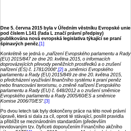
Dne 5. června 2015 byla v Úředním věstníku Evropské unie
pod číslem L141 (řada L značí právní předpisy)
publikována nová evropská legislativa týkající se praní
špinavých peněz.
[1]
Konkrétně se jedná o „
nařízení Evropského parlamentu a Rady
(EU) 2015/847 ze dne 20. května 2015, o informacích
doprovázejících převody peněžních prostředků a o zrušení
nařízení (ES) č. 1781/2006
“,
[2]
a „
směrnici Evropského
parlamentu a Rady (EU) 2015/849 ze dne 20. května 2015,
o předcházení využívání finančního systému k praní peněz
nebo financování terorismu, o změně nařízení Evropského
parlamentu a Rady (EU) č. 648/2012 a o zrušení směrnice
Evropského parlamentu a Rady 2005/60/ES a směrnice
Komise 2006/70/ES
“.
[3]
Po dvou letech tak byly dokončeny práce na této nové právní
úpravě, která si dala za cíl, oproti té stávající, posílit pravidla
a přiblížit se mezinárodním standardům (především
revidovaným tzv. čtyřiceti doporučením Finančního akčního