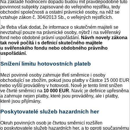
Na základě hodnocení dopadů budou mít pravděpodobně tuto
povinnost subjekty zapisované do veřejného rejstříku, tedy
obchodní společnosti a ostatní právnické osoby, na něž se
vztahuje zákon č. 304/2013 Sb., o veřejných rejstřících.
Je třeba však dodat, že informace o skutečném majiteli se
nevztahují pouze na právnické osoby, nýbrž i na svěřenský
fond nebo obdobné právní uspořádání.
Návrh novely zákona
tak nově počítá i s definicí skutečného majitele
u svěřenského fondu nebo obdobného právního
uspořádání.
Snížení limitu hotovostních plateb
Mezi povinné osoby zahrnuje třetí směrnice i osoby
obchodující se zbožím, pokud jsou platby v částce 15 000 EUR
nebo vyšší prováděny v hotovosti. Nově je tento limit snížen
ve čtvrté směrnici na
10 000 EUR
. Navíc je definice upřesněna
a zahrnuje nejen platby, které jsou prováděny, ale i platby,
které jsou přijímány.
Poskytovatelé služeb hazardních her
Okruh povinných osob je čtvrtou směrnicí rozšířen
o poskytovatele služeb hazardních her, a to oproti současnému