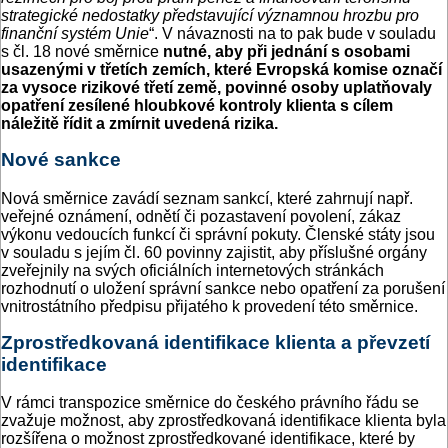
strategické nedostatky představující významnou hrozbu pro
finanční systém Unie
“. V návaznosti na to pak bude v souladu
s čl. 18 nové směrnice
nutné, aby při jednání s osobami
usazenými v třetích zemích, které Evropská komise označí
za vysoce rizikové třetí země, povinné osoby uplatňovaly
opatření zesílené hloubkové kontroly klienta s cílem
náležitě řídit a zmírnit uvedená rizika.
Nové sankce
Nová směrnice zavádí seznam sankcí, které zahrnují např.
veřejné oznámení, odnětí či pozastavení povolení, zákaz
výkonu vedoucích funkcí či správní pokuty. Členské státy jsou
v souladu s jejím čl. 60 povinny zajistit, aby příslušné orgány
zveřejnily na svých oficiálních internetových stránkách
rozhodnutí o uložení správní sankce nebo opatření za porušení
vnitrostátního předpisu přijatého k provedení této směrnice.
Zprostředkovaná identifikace klienta a převzetí
identifikace
V rámci transpozice směrnice do českého právního řádu se
zvažuje možnost, aby zprostředkovaná identifikace klienta byla
rozšířena o možnost zprostředkované identifikace, které by