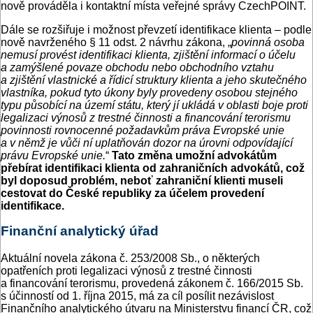
nově prováděla i kontaktní místa veřejné správy CzechPOINT.
Dále se rozšiřuje i možnost převzetí identifikace klienta – podle
nově navrženého § 11 odst. 2 návrhu zákona, „
povinná osoba
nemusí provést identifikaci klienta, zjištění informací o účelu
a zamýšlené povaze obchodu nebo obchodního vztahu
a zjištění vlastnické a řídicí struktury klienta a jeho skutečného
vlastníka, pokud tyto úkony byly provedeny osobou stejného
typu působící na území státu, který jí ukládá v oblasti boje proti
legalizaci výnosů z trestné činnosti a financování terorismu
povinnosti rovnocenné požadavkům práva Evropské unie
a v němž je vůči ní uplatňován dozor na úrovni odpovídající
právu Evropské unie.
“
Tato změna umožní advokátům
přebírat identifikaci klienta od zahraničních advokátů, což
byl doposud problém, neboť zahraniční klienti museli
cestovat do České republiky za účelem provedení
identifikace.
Finanční analytický úřad
Aktuální novela zákona č. 253/2008 Sb., o některých
opatřeních proti legalizaci výnosů z trestné činnosti
a financování terorismu, provedená zákonem č. 166/2015 Sb.
s účinností od 1. října 2015, má za cíl posílit nezávislost
Finančního analytického útvaru na Ministerstvu financí ČR, což