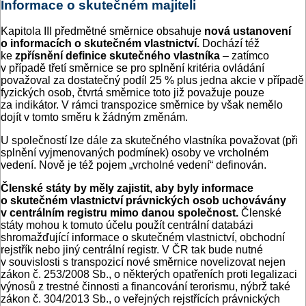
Informace o skutečném majiteli
Kapitola III předmětné směrnice obsahuje
nová ustanovení
o informacích o skutečném vlastnictví.
Dochází též
ke
zpřísnění definice skutečného vlastníka
– zatímco
v případě třetí směrnice se pro splnění kritéria ovládání
považoval za dostatečný podíl 25 % plus jedna akcie v případě
fyzických osob, čtvrtá směrnice toto již považuje pouze
za indikátor. V rámci transpozice směrnice by však nemělo
dojít v tomto směru k žádným změnám.
U společností lze dále za skutečného vlastníka považovat (při
splnění vyjmenovaných podmínek) osoby ve vrcholném
vedení. Nově je též pojem „vrcholné vedení“ definován.
Členské státy by měly zajistit, aby byly informace
o skutečném vlastnictví právnických osob uchovávány
v centrálním registru mimo danou společnost.
Členské
státy mohou k tomuto účelu použít centrální databázi
shromažďující informace o skutečném vlastnictví, obchodní
rejstřík nebo jiný centrální registr. V ČR tak bude nutné
v souvislosti s transpozicí nové směrnice novelizovat nejen
zákon č. 253/2008 Sb., o některých opatřeních proti legalizaci
výnosů z trestné činnosti a financování terorismu, nýbrž také
zákon č. 304/2013 Sb., o veřejných rejstřících právnických