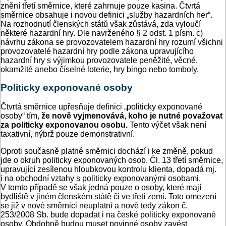
znění třetí směrnice, které zahrnuje pouze kasina. Čtvrtá
směrnice obsahuje i novou definici „služby hazardních her“.
Na rozhodnutí členských států však zůstává, zda vyloučí
některé hazardní hry. Dle navrženého § 2 odst. 1 písm. c)
návrhu zákona se provozovatelem hazardní hry rozumí všichni
provozovatelé hazardní hry podle zákona upravujícího
hazardní hry s výjimkou provozovatele peněžité, věcné,
okamžité anebo číselné loterie, hry bingo nebo tomboly.
Politicky exponované osoby
Čtvrtá směrnice upřesňuje definici „politicky exponované
osoby“ tím,
že nově vyjmenovává, koho je nutné považovat
za politicky exponovanou osobu.
Tento výčet však není
taxativní, nýbrž pouze demonstrativní.
Oproti současně platné směrnici dochází i ke změně, pokud
jde o okruh politicky exponovaných osob. Čl. 13 třetí směrnice,
upravující zesílenou hloubkovou kontrolu klienta, dopadá mj.
i na obchodní vztahy s politicky exponovanými osobami.
V tomto případě se však jedná pouze o osoby, které mají
bydliště v jiném členském státě či ve třetí zemi. Toto omezení
se již v nové směrnici neuplatní a nově tedy zákon č.
253/2008 Sb. bude dopadat i na české politicky exponované
osoby. Obdobně budou muset povinné osoby zavést