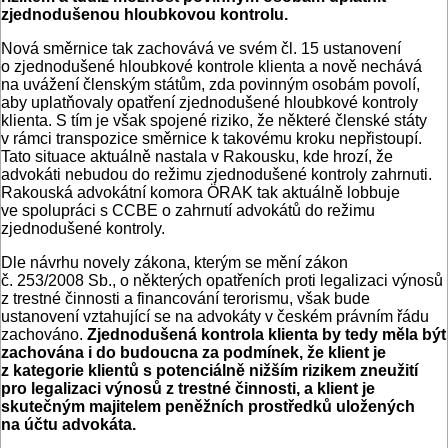
zjednodušenou hloubkovou kontrolu.
Nová směrnice tak zachovává ve svém čl. 15 ustanovení
o zjednodušené hloubkové kontrole klienta a nově nechává
na uvážení členským státům, zda povinným osobám povolí,
aby uplatňovaly opatření zjednodušené hloubkové kontroly
klienta. S tím je však spojené riziko, že některé členské státy
v rámci transpozice směrnice k takovému kroku nepřistoupí.
Tato situace aktuálně nastala v Rakousku, kde hrozí, že
advokáti nebudou do režimu zjednodušené kontroly zahrnuti.
Rakouská advokátní komora ÖRAK tak aktuálně lobbuje
ve spolupráci s CCBE o zahrnutí advokátů do režimu
zjednodušené kontroly.
Dle návrhu novely zákona, kterým se mění zákon
č. 253/2008 Sb., o některých opatřeních proti legalizaci výnosů
z trestné činnosti a financování terorismu, však bude
ustanovení vztahující se na advokáty v českém právním řádu
zachováno.
Zjednodušená kontrola klienta by tedy měla být
zachována i do budoucna za podmínek, že klient je
z kategorie klientů s potenciálně nižším rizikem zneužití
pro legalizaci výnosů z trestné činnosti, a klient je
skutečným majitelem peněžních prostředků uložených
na účtu advokáta.