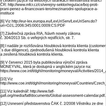
v českém jazyce na webových stránkách Ministerstva financí
ČR: http://www.mfcr.cz/cs/verejny-sektor/regulace/boj-proti-
prani-penez-a-financovani-tero/mezinarodni-spoluprace-a-
instituce
[6]
Viz http://eur-lex.europa.eu/LexUriServ/LexUriServ.do?
uri=OJ:L:2006:345:0001:0009:CS:PDF
[7]
Závěrečná zpráva RIA, Návrh novely zákona
č. 304/2013 Sb. o veřejných rejstřících, str. 7.
[8]
I nadále je rozlišována hloubková kontrola klienta (customer
´s due diligence), zjednodušená hloubková kontrola klienta
a zesílená hloubková kontrola klienta.
[9]
V červenci 2015 byla publikována výroční zpráva
MONEYVAL, která je dostupná v anglickém jazyce na:
https://www.coe.int/t/dghl/monitoring/moneyval/Activities/201
[10]
Viz
http://www.coe.int/t/dghl/monitoring/moneyval/Countries/Czech
[11]
Viz kalednář: http://www.fatf-
gafi.org/media/fatf/documents/Global-assessment-calendar.pdf.
[12]
Usnesení představenstva ČAK č. 2/2008 Věstníku ze dne