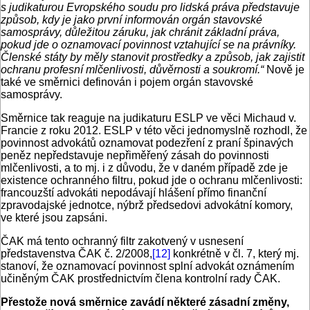
s judikaturou Evropského soudu pro lidská práva představuje
způsob, kdy je jako první informován orgán stavovské
samosprávy, důležitou záruku, jak chránit základní práva,
pokud jde o oznamovací povinnost vztahující se na právníky.
Členské státy by měly stanovit prostředky a způsob, jak zajistit
ochranu profesní mlčenlivosti, důvěrnosti a soukromí.“
Nově je
také ve směrnici definován i pojem orgán stavovské
samosprávy.
Směrnice tak reaguje na judikaturu ESLP ve věci Michaud v.
Francie z roku 2012. ESLP v této věci jednomyslně rozhodl, že
povinnost advokátů oznamovat podezření z praní špinavých
peněz nepředstavuje nepřiměřený zásah do povinnosti
mlčenlivosti, a to mj. i z důvodu, že v daném případě zde je
existence ochranného filtru, pokud jde o ochranu mlčenlivosti:
francouzští advokáti nepodávají hlášení přímo finanční
zpravodajské jednotce, nýbrž předsedovi advokátní komory,
ve které jsou zapsáni.
ČAK má tento ochranný filtr zakotvený v usnesení
představenstva ČAK č. 2/2008,
[12]
konkrétně v čl. 7, který mj.
stanoví, že oznamovací povinnost splní advokát oznámením
učiněným ČAK prostřednictvím člena kontrolní rady ČAK.
Přestože nová směrnice zavádí některé zásadní změny,