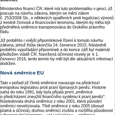
Ministerstvo financí ČR, které má tuto problematiku v gesci, již
pracuje na návrhu zákona, kterým se mění zákon
č. 253/2008 Sb., o některých opatřeních proti legalizaci výnosů
z trestné činnosti a financování terorismu, kterým by měla být
předmětná směrnice transponována do českého právního
řádu.
Již proběhlo i vnější připomínkové řízení k tomuto návrhu
zákona, jehož lhůta skončila 24. července 2015. Následně
proběhlo vypořádání připomínek a do konce září byl materiál
předložen vládě ČR. Navržená účinnost novely je k 1.
červenci 2016, tento termín by měl být dle aktuálních informací
dodržen.
Nová směrnice EU
Tato v pořadí již čtvrtá směrnice navazuje na předchozí
evropskou legislativu proti praní špinavých peněz. Historie
sahá do roku 1991, kdy byla přijatá první „směrnice
o předcházení zneužití finančního systému k praní peněz“.
Následovala druhá směrnice z roku 2001, která původní
směrnici novelizovala. Třetí směrnice z roku 2005 (dosud
platná a účinná), druhou směrnici zrušila a rozšířila působnost