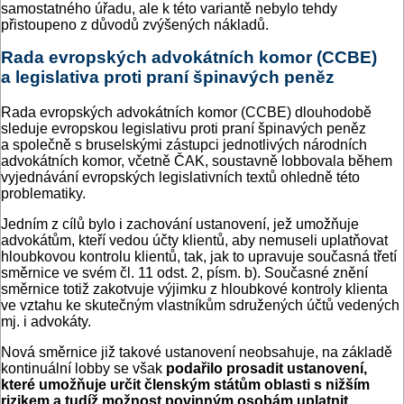
samostatného úřadu, ale k této variantě nebylo tehdy
přistoupeno z důvodů zvýšených nákladů.
Rada evropských advokátních komor (CCBE)
a legislativa proti praní špinavých peněz
Rada evropských advokátních komor (CCBE) dlouhodobě
sleduje evropskou legislativu proti praní špinavých peněz
a společně s bruselskými zástupci jednotlivých národních
advokátních komor, včetně ČAK, soustavně lobbovala během
vyjednávání evropských legislativních textů ohledně této
problematiky.
Jedním z cílů bylo i zachování ustanovení, jež umožňuje
advokátům, kteří vedou účty klientů, aby nemuseli uplatňovat
hloubkovou kontrolu klientů, tak, jak to upravuje současná třetí
směrnice ve svém čl. 11 odst. 2, písm. b). Současné znění
směrnice totiž zakotvuje výjimku z hloubkové kontroly klienta
ve vztahu ke skutečným vlastníkům sdružených účtů vedených
mj. i advokáty.
Nová směrnice již takové ustanovení neobsahuje, na základě
kontinuální lobby se však
podařilo prosadit ustanovení,
které umožňuje určit členským státům oblasti s nižším
rizikem a tudíž možnost povinným osobám uplatnit