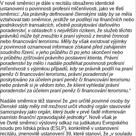
V nové směrnici je dále v recitálu obsaženo identické
ustanovení o povinnosti profesní mlčenlivosti, jako ve třetí
směrnici:
„Na právníky definované členskými státy by se měla
vztahovat tato směrnice, jestliže se podílejí na finančních nebo
podnikových transakcích, včetně poskytování daňového
poradenství, v oblastech s největším rizikem, že služeb těchto
právníků může být zneužito k praní výnosů z trestné činnosti
nebo financování terorismu. Měly by však existovat výjimky
z povinnosti oznamovat informace získané před zahájením
soudního řízení, v jeho průběhu či po jeho skončení nebo
v průběhu zjišťování právního postavení klienta. Právní
poradenství by mělo i nadále podléhat povinnosti profesní
mlčenlivosti s výjimkou případů, kdy se právník podílí na praní
peněz či financování terorismu, právní poradenství je
poskytováno za účelem praní peněz či financování terorismu
nebo právník si je vědom toho, že klient vyhledal právní
poradenství za účelem praní peněz či financování terorismu.“
Nadále směrnice též stanoví že
„pro určité povinné osoby by
členské státy měly mít možnost určit vhodný orgán stavovské
samosprávy jako orgán, který bude v prvé řadě informován
namísto finanční zpravodajské jednotky“.
Nově však je
ve čtvrté směrnici výslovný odkaz na judikaturu Evropského
soudu pro lidská práva (ESLP), konkrétně v ustanovení
recitálu, jmenovitě ustanovení 39, které stanoví, že
„v souladu