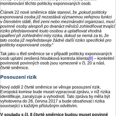
monitorování těchto politicky exponovaných osob.
Článek 22 nové směrnice dále stanoví, že „
pokud politicky
exponovaná osoba již nezastává významnou veřejnou funkci
v členském státě, třetí zemi nebo mezinárodní organizaci, musí
povinné osoby alespoň po dvanáct měsíců zohledňovat trvající
riziko představované touto osobou a uplatňovat vhodná
opatření při zohlednění míry rizika, dokud se nemá za to, že
tato osoba již nepředstavuje žádné další riziko specifické pro
politicky exponované osoby.
“
Tak jako u třetí směrnice se v případě politicky exponovaných
osob uplatní zesílená hloubková kontrola klienta
[8]
– konkrétní
povinnosti povinných osob jsou vymezené v čl. 20 a násl.
čtvrté směrnice.
Posouzení rizik
Nový oddíl 2 čtvrté směrnice se věnuje posouzení rizik.
Evropská komise bude muset vypracovat zprávu, v níž rizika
identifikuje, zanalyzuje a vyhodnotí. Tato zpráva by měla být
vyhotovena do 26. června 2017 a bude obsahovat i rizika
související s každým příslušným odvětvím.
V souladu s čl. 8 čtvrté směrnice budou muset povinné