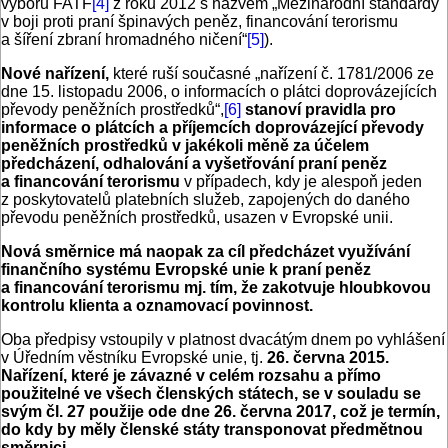
výboru FATF
[4]
z roku 2012 s názvem „Mezinárodní standardy
v boji proti praní špinavých peněz, financování terorismu
a šíření zbraní hromadného ničení“
[5]
).
Nové nařízení,
které ruší současné „nařízení č. 1781/2006 ze
dne 15. listopadu 2006, o informacích o plátci doprovázejících
převody peněžních prostředků“,
[6]
stanoví pravidla pro
informace o plátcích a příjemcích doprovázející převody
peněžních prostředků v jakékoli měně za účelem
předcházení, odhalování a vyšetřování praní peněz
a financování terorismu
v případech, kdy je alespoň jeden
z poskytovatelů platebních služeb, zapojených do daného
převodu peněžních prostředků, usazen v Evropské unii.
Nová směrnice má naopak za cíl předcházet využívání
finančního systému Evropské unie k praní peněz
a financování terorismu mj. tím, že zakotvuje hloubkovou
kontrolu klienta a oznamovací povinnost.
Oba předpisy vstoupily v platnost dvacátým dnem po vyhlášení
v Úředním věstníku Evropské unie, tj.
26. června 2015.
Nařízení, které je závazné v celém rozsahu a přímo
použitelné ve všech členských státech, se v souladu se
svým čl. 27 použije ode dne 26. června 2017, což je termín,
do kdy by měly členské státy transponovat předmětnou
směrnici.