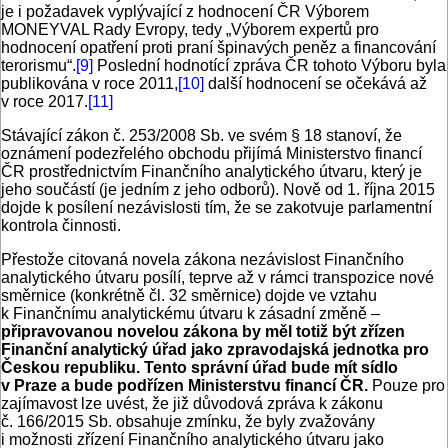
je i požadavek vyplývající z hodnocení ČR Výborem
MONEYVAL Rady Evropy, tedy „Výborem expertů pro
hodnocení opatření proti praní špinavých peněz a financování
terorismu“.
[9]
Poslední hodnotící zpráva ČR tohoto Výboru byla
publikována v roce 2011,
[10]
další hodnocení se očekává až
v roce 2017.
[11]
Stávající zákon č. 253/2008 Sb. ve svém § 18 stanoví, že
oznámení podezřelého obchodu přijímá Ministerstvo financí
ČR prostřednictvím Finančního analytického útvaru, který je
jeho součástí (je jedním z jeho odborů). Nově od 1. října 2015
dojde k posílení nezávislosti tím, že se zakotvuje parlamentní
kontrola činnosti.
Přestože citovaná novela zákona nezávislost Finančního
analytického útvaru posílí, teprve až v rámci transpozice nové
směrnice (konkrétně čl. 32 směrnice) dojde ve vztahu
k Finančnímu analytickému útvaru k zásadní změně –
připravovanou novelou zákona by měl totiž být zřízen
Finanční analytický úřad jako zpravodajská jednotka pro
Českou republiku. Tento správní úřad bude mít sídlo
v Praze a bude podřízen Ministerstvu financí ČR.
Pouze pro
zajímavost lze uvést, že již důvodová zpráva k zákonu
č. 166/2015 Sb. obsahuje zmínku, že byly zvažovány
i možnosti zřízení Finančního analytického útvaru jako