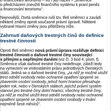
o financování terorismu – viz i její název – „směrnice
o předcházení zneužití finančního systému k praní peněz
a financování terorismu“.
Nejnovější, čtvrtá směrnice ruší tzv. třetí směrnici a zavádí
některé změny oproti současné právní úpravě. Některé
vybrané hlavní změny jsou přiblíženy níže.
Zahrnutí daňových trestných činů do definice
trestné činnosti
Oproti třetí směrnici
nová právní úprava rozšiřuje definici
trestné činnosti o daňové trestné činy související
s přímými a nepřímými daněmi
(viz čl. 3 bod 4, písm. f).
Směrnice však daňové trestné činy nedefinuje, záleží tedy
na vymezení ve vnitrostátním právu jednotlivých členských
států. Jedná se o daňové trestné činy, „
za něž je možné uložit
trest odnětí svobody nebo ochranné opatření spojené se
zbavením osobní svobody, jehož horní hranice přesahuje
jeden rok, nebo v členských státech, jejichž právní systém
stanoví pro trestné činy dolní hranici, všechny trestné činy,
za něž je možné uložit trest odnětí svobody nebo ochranné
opatření spojené se zbavením osobní svobody v trvání
nejméně šesti měsíců
“.