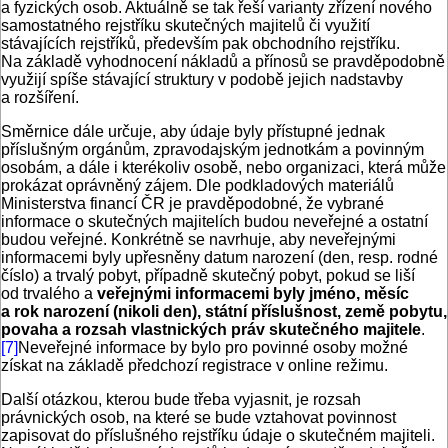
a fyzických osob. Aktuálně se tak řeší varianty zřízení nového
samostatného rejstříku skutečných majitelů či využití
stávajících rejstříků, především pak obchodního rejstříku.
Na základě vyhodnocení nákladů a přínosů se pravděpodobně
využijí spíše stávající struktury v podobě jejich nadstavby
a rozšíření.
Směrnice dále určuje, aby údaje byly přístupné jednak
příslušným orgánům, zpravodajským jednotkám a povinným
osobám, a dále i kterékoliv osobě, nebo organizaci, která může
prokázat oprávněný zájem. Dle podkladových materiálů
Ministerstva financí ČR je pravděpodobné, že vybrané
informace o skutečných majitelích budou neveřejné a ostatní
budou veřejné. Konkrétně se navrhuje, aby neveřejnými
informacemi byly upřesněny datum narození (den, resp. rodné
číslo) a trvalý pobyt, případně skutečný pobyt, pokud se liší
od trvalého a
veřejnými informacemi byly jméno, měsíc
a rok narození (nikoli den), státní příslušnost, země pobytu,
povaha a rozsah vlastnických práv skutečného majitele
.
[7]
Neveřejné informace by bylo pro povinné osoby možné
získat na základě předchozí registrace v online režimu.
Další otázkou, kterou bude třeba vyjasnit, je rozsah
právnických osob, na které se bude vztahovat povinnost
zapisovat do příslušného rejstříku údaje o skutečném majiteli.