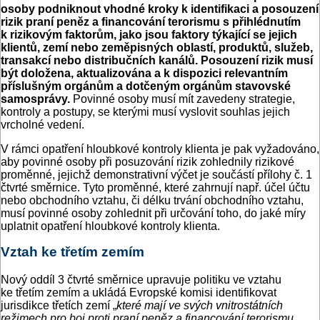
osoby podniknout vhodné kroky k identifikaci a posouzení
rizik praní peněz a financování terorismu s přihlédnutím
k rizikovým faktorům, jako jsou faktory týkající se jejich
klientů, zemí nebo zeměpisných oblastí, produktů, služeb,
transakcí nebo distribučních kanálů. Posouzení rizik musí
být doložena, aktualizována a k dispozici relevantním
příslušným orgánům a dotčeným orgánům stavovské
samosprávy.
Povinné osoby musí mít zavedeny strategie,
kontroly a postupy, se kterými musí vyslovit souhlas jejich
vrcholné vedení.
V rámci opatření hloubkové kontroly klienta je pak vyžadováno,
aby povinné osoby při posuzování rizik zohlednily rizikové
proměnné, jejichž demonstrativní výčet je součástí přílohy č. 1
čtvrté směrnice. Tyto proměnné, které zahrnují např. účel účtu
nebo obchodního vztahu, či délku trvání obchodního vztahu,
musí povinné osoby zohlednit při určování toho, do jaké míry
uplatnit opatření hloubkové kontroly klienta.
Vztah ke třetím zemím
Nový oddíl 3 čtvrté směrnice upravuje politiku ve vztahu
ke třetím zemím a ukládá Evropské komisi identifikovat
jurisdikce třetích zemí „
které mají ve svých vnitrostátních
režimech pro boj proti praní peněz a financování terorismu