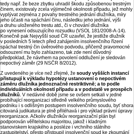
tedy např. že beze zbytku uhradil škodu způsobenou trestným
činem, existovaly zcela výjimečné okolnosti případu, jež mohly
vyplývat zejména z povahy trestného jednání dlužníka, míry
jeho účasti na spáchání činu, následku jeho jednání, výši
a druhu uloženého trestu atd., či v chování dlužníka
po vynesení odsuzujícího rozsudku (VSOL 181/2008-A-14).
Konečně pak Nejvyšší soud ČR uzavřel, že jestliže dlužník
v posledních 5 letech před zahájením insolvenčního řízení
spáchal trestný čin úvěrového podvodu, přičemž pravomocné
odsouzení mu bylo zahlazeno, tak zde není důvodný
předpoklad, že návrhem na povolení oddlužení je sledován
nepoctivý záměr (29 NSČR 8/2012).
Z uvedeného je více než zřejmé, že
soudy vyšších instancí
přistupují k výkladu hypotézy ustanovení o nepoctivém
záměru dlužníka jednoznačně restriktivně; a to podle
individuálních okolností případu a v podstatě ve prospěch
dlužníků
. V nedávné době jsme se ovšem setkali v jedné
probíhající reorganizaci středně velkého průmyslového
podniku i s odlišným postupem insolvenčního soudu, byť shora
citovaná judikatura je plně přiléhavá i pro výklad právní úpravy
reorganizace. Ačkoliv dlužníkův reorganizační plán byl
podporován věřitelskou majoritou, jakož i kladným
stanoviskem krajského a posléze i vrchního státního
zastupitelství, přesto přistoupil insolven­ční soud ke zkoumání