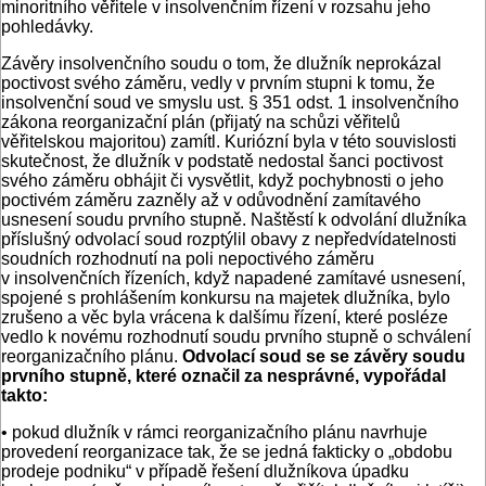
minoritního věřitele v insolvenčním řízení v rozsahu jeho
pohledávky.
Závěry insolvenčního soudu o tom, že dlužník neprokázal
poctivost svého záměru, vedly v prvním stupni k tomu, že
insolvenční soud ve smyslu ust. § 351 odst. 1 insolvenčního
zákona reorganizační plán (přijatý na schůzi věřitelů
věřitelskou majoritou) zamítl. Kuriózní byla v této souvislosti
skutečnost, že dlužník v podstatě nedostal šanci poctivost
svého záměru obhájit či vysvětlit, když pochybnosti o jeho
poctivém záměru zazněly až v odůvodnění zamítavého
usnesení soudu prvního stupně. Naštěstí k odvolání dlužníka
příslušný odvolací soud rozptýlil obavy z nepředvídatelnosti
soudních rozhodnutí na poli nepoctivého záměru
v insolvenčních řízeních, když napadené zamítavé usnesení,
spojené s prohlášením konkursu na majetek dlužníka, bylo
zrušeno a věc byla vrácena k dalšímu řízení, které posléze
vedlo k novému rozhodnutí soudu prvního stupně o schválení
reorganizačního plánu.
Odvolací soud se se závěry soudu
prvního stupně, které označil za nesprávné, vypořádal
takto:
• pokud dlužník v rámci reorganizačního plánu navrhuje
provedení reorganizace tak, že se jedná fakticky o „obdobu
prodeje podniku“ v případě řešení dlužníkova úpadku