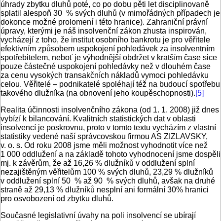
úhrady zbytku dluhů poté, co po dobu pěti let disciplinovaně
splatil alespoň 30 % svých dluhů (v mimořádných případech je
dokonce možné prolomení i této hranice). Zahraniční právní
úpravy, kterými je náš insolvenční zákon zhusta inspirován,
vycházejí z toho, že institut osobního bankrotu je pro věřitele
efektivním způsobem uspokojení pohledávek za insolventním
spotřebitelem, neboť je výhodnější obdržet v kratším čase sice
pouze částečné uspokojení pohledávky než v dlouhém čase
za cenu vysokých transakčních nákladů vymoci pohledávku
celou. Věřitelé – podnikatelé spoléhají též na budoucí spotřebu
takového dlužníka (na obnovení jeho koupěschopnosti).
[5]
Realita účinnosti insolvenčního zákona (od 1. 1. 2008) již dnes
vybízí k bilancování. Kvalitních statistických dat v oblasti
insolvencí je poskrovnu, proto v tomto textu vycházím z vlastní
statistiky vedené naší správcovskou firmou AS ZIZLAVSKY,
v. o. s. Od roku 2008 jsme měli možnost vyhodnotit více než
1 000 oddlužení a na základě tohoto vyhodnocení jsme dospěli
mj. k závěrům, že až 16,26 % dlužníků v oddlužení splní
nezajištěným věřitelům 100 % svých dluhů, 23,29 % dlužníků
v oddlužení splní 50 % až 90 % svých dluhů, avšak na druhé
straně až 29,13 % dlužníků nesplní ani formální 30% hranici
pro osvobození od zbytku dluhů.
Současné legislativní úvahy na poli insolvencí se ubírají