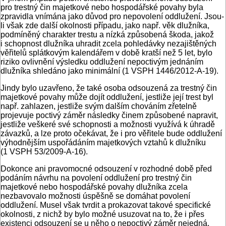
pro trestný čin majetkové nebo hospodářské povahy byla
zpravidla vnímána jako důvod pro nepovolení oddlužení. Jsou-
li však zde další okolnosti případu, jako např. věk dlužníka,
podmíněný charakter trestu a nízká způsobená škoda, jakož
i schopnost dlužníka uhradit zcela pohledávky nezajištěných
věřitelů splátkovým kalendářem v době kratší než 5 let, bylo
riziko ovlivnění výsledku oddlužení nepoctivým jednáním
dlužníka shledáno jako minimální (1 VSPH 1446/2012-A-19).
Jindy bylo uzavřeno, že také osoba odsouzená za trestný čin
majetkové povahy může dojít oddlužení, jestliže její trest byl
např. zahlazen, jestliže svým dalším chováním zřetelně
projevuje poctivý záměr následky činem způsobené napravit,
jestliže veškeré své schopnosti a možnosti využívá k úhradě
závazků, a lze proto očekávat, že i pro věřitele bude oddlužení
výhodnějším uspořádáním majetkových vztahů k dlužníku
(1 VSPH 53/2009-A-16).
Dokonce ani pravomocné odsouzení v rozhodné době před
podáním návrhu na povolení oddlužení pro trestný čin
majetkové nebo hospodářské povahy dlužníka zcela
nezbavovalo možnosti úspěšně se domáhat povolení
oddlužení. Musel však tvrdit a prokazovat takové specifické
okolnosti, z nichž by bylo možné usuzovat na to, že i přes
existenci odsouzení se u něho o nepoctivý záměr nejedná,