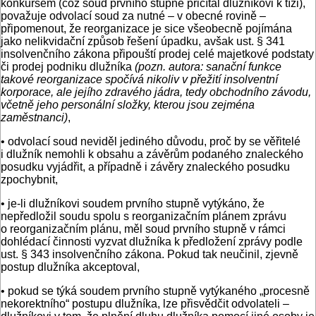
konkursem (což soud prvního stupně přičítal dlužníkovi k tíži),
považuje odvolací soud za nutné – v obecné rovině –
připomenout, že reorganizace je sice všeobecně pojímána
jako nelikvidační způsob řešení úpadku, avšak ust. § 341
insolvenčního zákona připouští prodej celé majetkové podstaty
či prodej podniku dlužníka
(pozn. autora: sanační funkce
takové reorganizace spočívá nikoliv v přežití insolventní
korporace, ale jejího zdravého jádra, tedy obchodního závodu,
včetně jeho personální složky, kterou jsou zejména
zaměstnanci)
,
• odvolací soud neviděl jediného důvodu, proč by se věřitelé
i dlužník nemohli k obsahu a závěrům podaného znaleckého
posudku vyjádřit, a případně i závěry znaleckého posudku
zpochybnit,
• je-li dlužníkovi soudem prvního stupně vytýkáno, že
nepředložil soudu spolu s reorganizačním plánem zprávu
o reorganizačním plánu, měl soud prvního stupně v rámci
dohlédací činnosti vyzvat dlužníka k předložení zprávy podle
ust. § 343 insolvenčního zákona. Pokud tak neučinil, zjevně
postup dlužníka akceptoval,
• pokud se týká soudem prvního stupně vytýkaného „procesně
nekorektního“ postupu dlužníka, lze přisvědčit odvolateli –