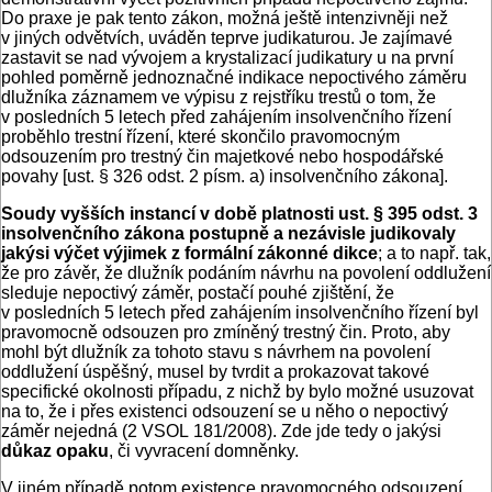
Do praxe je pak tento zákon, možná ještě intenzivněji než
v jiných odvětvích, uváděn teprve judikaturou. Je zajímavé
zastavit se nad vývojem a krystalizací judikatury u na první
pohled poměrně jednoznačné indikace nepoctivého záměru
dlužníka záznamem ve výpisu z rejstříku trestů o tom, že
v posledních 5 letech před zahájením insolvenčního řízení
proběhlo trestní řízení, které skončilo pravomocným
odsouzením pro trestný čin majetkové nebo hospodářské
povahy [ust. § 326 odst. 2 písm. a) insolvenčního zákona].
Soudy vyšších instancí v době platnosti ust. § 395 odst. 3
insolvenčního zákona postupně a nezávisle judikovaly
jakýsi výčet výjimek z formální zákonné dikce
; a to např. tak,
že pro závěr, že dlužník podáním návrhu na povolení oddlužení
sleduje nepoctivý záměr, postačí pouhé zjištění, že
v posledních 5 letech před zahájením insolvenčního řízení byl
pravomocně odsouzen pro zmíněný trestný čin. Proto, aby
mohl být dlužník za tohoto stavu s návrhem na povolení
oddlužení úspěšný, musel by tvrdit a prokazovat takové
specifické okolnosti případu, z nichž by bylo možné usuzovat
na to, že i přes existenci odsouzení se u něho o nepoctivý
záměr nejedná (2 VSOL 181/2008). Zde jde tedy o jakýsi
důkaz
opaku
, či vyvracení domněnky.
V jiném případě potom existence pravomocného odsouzení