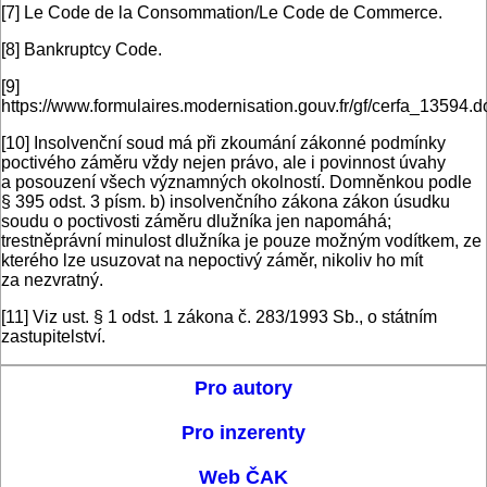
[7]
Le Code de la Consommation/Le Code de Commerce.
[8]
Bankruptcy Code.
[9]
https://www.formulaires.modernisation.gouv.fr/gf/cerfa_13594.d
[10]
Insolvenční soud má při zkoumání zákonné podmínky
poctivého záměru vždy nejen právo, ale i povinnost úvahy
a posouzení všech významných okolností. Domněnkou podle
§ 395 odst. 3 písm. b) insolvenčního zákona zákon úsudku
soudu o poctivosti záměru dlužníka jen napomáhá;
trestněprávní minulost dlužníka je pouze možným vodítkem, ze
kterého lze usuzovat na nepoctivý záměr, nikoliv ho mít
za nezvratný.
[11]
Viz ust. § 1 odst. 1 zákona č. 283/1993 Sb., o státním
zastupitelství.
Pro autory
Pro inzerenty
Web ČAK