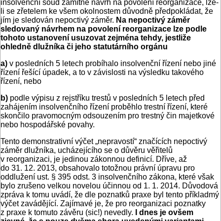
insolvenční soud zamítne návrh na povolení reorganizace, lze-
li se zřetelem ke všem okolnostem důvodně předpokládat, že
jím je sledován nepoctivý záměr.
Na nepoctivý záměr
sledovaný návrhem na povolení reorganizace lze podle
tohoto ustanovení usuzovat zejména tehdy, jestliže
ohledně dlužníka či jeho statutárního orgánu
a)
v posledních 5 letech probíhalo insolvenční řízení nebo jiné
řízení řešící úpadek, a to v závislosti na výsledku takového
řízení, nebo
b)
podle výpisu z rejstříku trestů v posledních 5 letech před
zahájením insolvenčního řízení proběhlo trestní řízení, které
skončilo pravomocným odsouzením pro trestný čin majetkové
nebo hospodářské povahy.
Tento demonstrativní výčet „nepravostí“ značících nepoctivý
záměr dlužníka, ucházejícího se o důvěru věřitelů
v reorganizaci, je jedinou zákonnou definicí. Dříve, až
do 31. 12. 2013, obsahovalo totožnou právní úpravu pro
oddlužení ust. § 395 odst. 3 insolvenčního zákona, které však
bylo zrušeno velkou novelou účinnou od 1. 1. 2014. Důvodová
zpráva k tomu uvádí, že dle poznatků praxe byl tento příkladmý
výčet zavádějící. Zajímavé je, že pro reorganizaci poznatky
z praxe k tomuto závěru (sic!) nevedly.
I dnes je ovšem