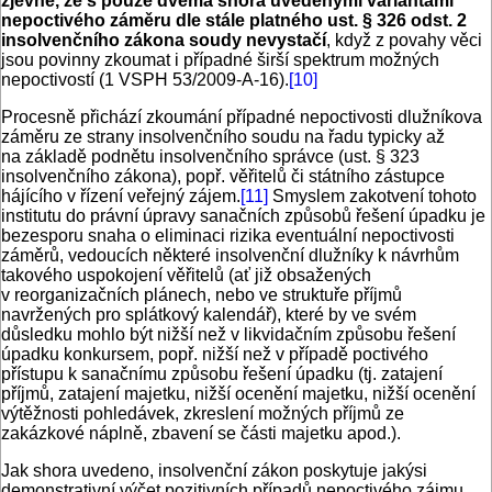
zjevné, že s pouze dvěma shora uvedenými variantami
nepoctivého záměru dle stále platného ust. § 326 odst. 2
insolvenčního zákona soudy nevystačí
, když z povahy věci
jsou povinny zkoumat i případné širší spektrum možných
nepoctivostí (1 VSPH 53/2009-A-16).
[10]
Procesně přichází zkoumání případné nepoctivosti dlužníkova
záměru ze strany insolvenčního soudu na řadu typicky až
na základě podnětu insolvenčního správce (ust. § 323
insolvenčního zákona), popř. věřitelů či státního zástupce
hájícího v řízení veřejný zájem.
[11]
Smyslem zakotvení tohoto
institutu do právní úpravy sanačních způsobů řešení úpadku je
bezesporu snaha o eliminaci rizika eventuální nepoctivosti
záměrů, vedoucích některé insolvenční dlužníky k návrhům
takového uspokojení věřitelů (ať již obsažených
v reorganizačních plánech, nebo ve struktuře příjmů
navržených pro splátkový kalendář), které by ve svém
důsledku mohlo být nižší než v likvidačním způsobu řešení
úpadku konkursem, popř. nižší než v případě poctivého
přístupu k sanačnímu způsobu řešení úpadku (tj. zatajení
příjmů, zatajení majetku, nižší ocenění majetku, nižší ocenění
výtěžnosti pohledávek, zkreslení možných příjmů ze
zakázkové náplně, zbavení se části majetku apod.).
Jak shora uvedeno, insolvenční zákon poskytuje jakýsi
demonstrativní výčet pozitivních případů nepoctivého zájmu.