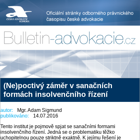
(Ne)poctivý záměr v sanačních
formách insolvenčního řízení
autor:
Mgr. Adam Sigmund
publikováno:
14.07.2016
Tento institut je pojmově spjat se sanačními formami
insolvenčního řízení. Jedná se o problematiku těžko
uchopitelnou pouze striktně exaktně. K jejímu řešení je