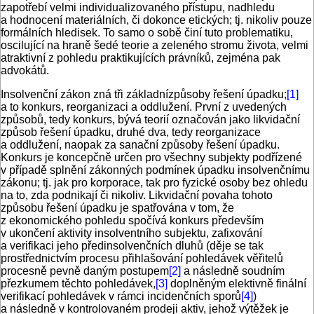
zapotřebí velmi individualizovaného přístupu, nadhledu
a hodnocení materiálních, či dokonce etických; tj. nikoliv pouze
formálních hledisek. To samo o sobě činí tuto problematiku,
oscilující na hraně šedé teorie a zeleného stromu života, velmi
atraktivní z pohledu praktikujících právníků, zejména pak
advokátů.
Insolvenční zákon zná tři základnízpůsoby řešení úpadku;
[1]
a to konkurs, reorganizaci a oddlužení. První z uvedených
způsobů, tedy konkurs, bývá teorií označován jako likvidační
způsob řešení úpadku, druhé dva, tedy reorganizace
a oddlužení, naopak za sanační způsoby řešení úpadku.
Konkurs je koncepčně určen pro všechny subjekty podřízené
v případě splnění zákonných podmínek úpadku insolvenčnímu
zákonu; tj. jak pro korporace, tak pro fyzické osoby bez ohledu
na to, zda podnikají či nikoliv. Likvidační povaha tohoto
způsobu řešení úpadku je spatřována v tom, že
z ekonomického pohledu spočívá konkurs především
v ukončení aktivity insolventního subjektu, zafixování
a verifikaci jeho předinsolvenčních dluhů (děje se tak
prostřednictvím procesu přihlašování pohledávek věřitelů
procesně pevně daným postupem
[2]
a následně soudním
přezkumem těchto pohledávek,
[3]
doplněným elektivně finální
verifikací pohledávek v rámci incidenčních sporů
[4]
)
a následně v kontrolovaném prodeji aktiv, jehož výtěžek je