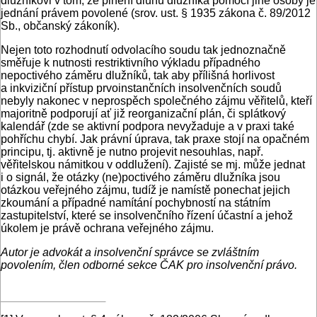
dlužníkovi v tom, že plnění dluhu dlužníka pomocí jiné osoby je
jednání právem povolené (srov. ust. § 1935 zákona č. 89/2012
Sb., občanský zákoník).
Nejen toto rozhodnutí odvolacího soudu tak jednoznačně
směřuje k nutnosti restriktivního výkladu případného
nepoctivého záměru dlužníků, tak aby přílišná horlivost
a inkviziční přístup prvoinstančních insolvenčních soudů
nebyly nakonec v neprospěch společného zájmu věřitelů, kteří
majoritně podporují ať již reorganizační plán, či splátkový
kalendář (zde se aktivní podpora nevyžaduje a v praxi také
pohříchu chybí. Jak právní úprava, tak praxe stojí na opačném
principu, tj. aktivně je nutno projevit nesouhlas, např.
věřitelskou námitkou v oddlužení). Zajisté se mj. může jednat
i o signál, že otázky (ne)poctivého záměru dlužníka jsou
otázkou veřejného zájmu, tudíž je namístě ponechat jejich
zkoumání a případné namítání pochybností na státním
zastupitelství, které se insolvenčního řízení účastní a jehož
úkolem je právě ochrana veřejného zájmu.
Autor je advokát a insolvenční správce se zvláštním
povolením, člen odborné sekce ČAK pro insolvenční právo.