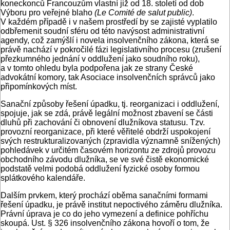
koneckonců Francouzům vlastní již od 18. století od dob
Výboru pro veřejné blaho
(Le Comité de salut public)
.
V každém případě i v našem prostředí by se zajisté vyplatilo
odbřemenit soudní sféru od této navýsost administrativní
agendy, což zamýšlí i novela insolvenčního zákona, která se
právě nachází v pokročilé fázi legislativního procesu (zrušení
přezkumného jednání v oddlužení jako soudního roku),
a v tomto ohledu byla podpořena jak ze strany České
advokátní komory, tak Asociace insolvenčních správců jako
připomínkových míst.
Sanační způsoby řešení úpadku, tj. reorganizaci i oddlužení,
spojuje, jak se zdá, právě legální možnost zbavení se části
dluhů při zachování či obnovení dlužníkova statusu. Tzv.
provozní reorganizace, při které věřitelé obdrží uspokojení
svých restrukturalizovaných (zpravidla významně snížených)
pohledávek v určitém časovém horizontu ze zdrojů provozu
obchodního závodu dlužníka, se ve své čistě ekonomické
podstatě velmi podobá oddlužení fyzické osoby formou
splátkového kalendáře.
Dalším prvkem, který prochází oběma sanačními formami
řešení úpadku, je právě institut nepoctivého záměru dlužníka.
Právní úprava je co do jeho vymezení a definice pohříchu
skoupá. Ust. § 326 insolvenčního zákona hovoří o tom, že