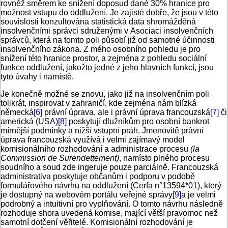
rovněž směrem ke snížení doposud dané 30% hranice pro
možnost vstupu do oddlužení. Je zajisté dobře, že jsou v této
souvislosti konzultována statistická data shromážděná
insolvenčními správci sdruženými v Asociaci insolvenčních
správců, která na tomto poli působí již od samotné účinnosti
insolvenčního zákona. Z mého osobního pohledu je pro
snížení této hranice prostor, a zejména z pohledu sociální
funkce oddlužení, jakožto jedné z jeho hlavních funkcí, jsou
tyto úvahy i namístě.
Je konečně možné se znovu, jako již na insolvenčním poli
tolikrát, inspirovat v zahraničí, kde zejména nám blízká
německá
[6]
právní úprava, ale i právní úprava fran­couzská
[7]
či
americká (USA)
[8]
poskytují dlužníkům pro osobní bankrot
mírnější podmínky a nižší vstupní práh. Jmenovitě právní
úprava francouzská využívá i velmi zajímavý model
komisionálního rozhodování a administrace procesu
(la
Commission de Surendettement)
, namísto plného procesu
soudního a soud zde ingeruje pouze parciálně. Francouzská
administrativa poskytuje občanům i podporu v podobě
formulářového návrhu na oddlužení (Cerfa n°13594*01), který
je dostupný na webovém portálu veřejné správy
[9]
a je velmi
podrobný a intuitivní pro vyplňování. O tomto návrhu následně
rozhoduje shora uvedená komise, mající větší pravomoc než
samotní dotčení věřitelé. Komisionální rozhodování je