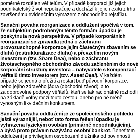
poměrně rozdělen věřitelům. V případě korporací již jejich
podnikatelský život nepokračuje a dochází k jejich exitu z trhu
završenému evidenčním výmazem z obchodního rejstříku.
Sanační povaha reorganizace a oddlužení spočívá v tom,
že subjektům podrobeným těmto formám úpadku je
poskytnuta nová perspektiva. V případě korporátních
reorganizací se zpravidla jedná o záchranu
provozuschopné korporace jejím částečným zbavením se
dluhů (restrukturalizace dluhu) a převzetím novým
investorem (tzv.
Share Deal
), nebo o záchranu
životaschopného obchodního závodu začleněním do nové
korporátní struktury investora – nabyvatele s kompenzací
věřitelů tímto investorem (tzv.
Asset Deal
).
V každém
případě se jedná o přežití a restart buď původní korporace,
nebo jejího zdravého jádra (obchodní závod); a to
za dobrovolné podpory věřitelů, kteří se tak racionálně rozhodli
na základě volby mezi touto cestou, anebo pro ně méně
výnosným likvidačním konkursem.
Sanační povaha oddlužení je ze společenského pohledu
ještě výraznější, neboť tato forma řešení úpadku je
vyhrazena fyzickým osobám (primárně nepodnikajícím),
a bývá proto právem nazývána osobní bankrot.
Benefitem
oddlužení je privilegium osvobození dlužníka od povinnosti