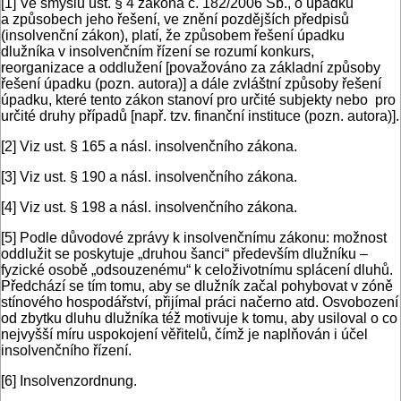
[1]
Ve smyslu ust. § 4 zákona č. 182/2006 Sb., o úpadku
a způsobech jeho řešení, ve znění pozdějších předpisů
(insolvenční zákon), platí, že způsobem řešení úpadku
dlužníka v insolvenčním řízení se rozumí konkurs,
reorganizace a oddlužení [považováno za základní způsoby
řešení úpadku (pozn. autora)] a dále zvláštní způsoby řešení
úpadku, které tento zákon stanoví pro určité subjekty nebo pro
určité druhy případů [např. tzv. finanční instituce (pozn. autora)].
[2]
Viz ust. § 165 a násl. insolvenčního zákona.
[3]
Viz ust. § 190 a násl. insolvenčního zákona.
[4]
Viz ust. § 198 a násl. insolvenčního zákona.
[5]
Podle důvodové zprávy k insolvenčnímu zákonu: možnost
oddlužit se poskytuje „druhou šanci“ především dlužníku –
fyzické osobě „odsouzenému“ k celoživotnímu splácení dluhů.
Předchází se tím tomu, aby se dlužník začal pohybovat v zóně
stínového hospodářství, přijímal práci načerno atd. Osvobození
od zbytku dluhu dlužníka též motivuje k tomu, aby usiloval o co
nejvyšší míru uspokojení věřitelů, čímž je naplňován i účel
insolvenčního řízení.
[6]
Insolvenzordnung.