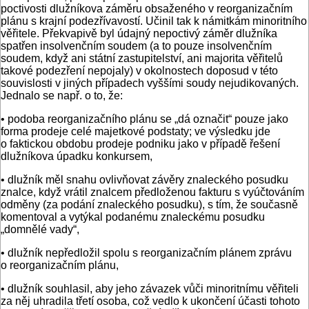
poctivosti dlužníkova záměru obsaženého v reorganizačním
plánu s krajní podezřívavostí. Učinil tak k námitkám minoritního
věřitele. Překvapivě byl údajný nepoctivý záměr dlužníka
spatřen insolvenčním soudem (a to pouze insolvenčním
soudem, když ani státní zastupitelství, ani majorita věřitelů
takové podezření nepojaly) v okolnostech doposud v této
souvislosti v jiných případech vyššími soudy nejudikovaných.
Jednalo se např. o to, že:
• podoba reorganizačního plánu se „dá označit“ pouze jako
forma prodeje celé majetkové podstaty; ve výsledku jde
o faktickou obdobu prodeje podniku jako v případě řešení
dlužníkova úpadku konkursem,
• dlužník měl snahu ovlivňovat závěry znaleckého posudku
znalce, když vrátil znalcem předloženou fakturu s vyúčtováním
odměny (za podání znaleckého posudku), s tím, že současně
komentoval a vytýkal podanému znaleckému posudku
„domnělé vady“,
• dlužník nepředložil spolu s reorganizačním plánem zprávu
o reorganizačním plánu,
• dlužník souhlasil, aby jeho závazek vůči minoritnímu věřiteli
za něj uhradila třetí osoba, což vedlo k ukončení účasti tohoto