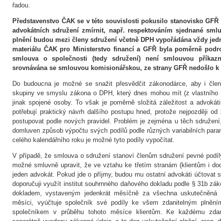
řadou.
Pře
dstavenstvo ČAK se v této souvislosti pokusilo stanovisko GFŘ
advokátních sdružení zmírnit, např. respektováním sjednané smlu
plnění budou mezi členy sdružení včetně DPH vypořádána vždy jedn
materiálu ČAK pro Ministerstvo financí a GFŘ byla poměrně podr
smlouva o společnosti (tedy sdružení) není smlouvou příka
srovnávána se smlouvou komisionářskou, ze strany GFŘ nedošlo 
Do budoucna je možné se snažit přesvědčit zákonodárce, aby i členů
skupiny ve smyslu zákona o DPH, který dnes mohou mít (z vlastního r
jinak spojené osoby. To však je poměrně složitá záležitost a advokáti,
potřebují praktický návrh dalšího postupu hned, protože nejpozději o
postupovat podle nových pravidel. Problém je zejména u těch sdružení
domluven způsob výpočtu svých podílů podle různých variabilních para
celého kalendářního roku je možné tyto podíly vypočítat.
V případě, že smlouva o sdružení stanoví členům sdružení pevné podíly
možné smluvně upravit, že ve vztahu ke třetím stranám (klientům i d
jeden advokát. Pokud jde o příjmy, budou mu ostatní advokáti účtovat s
doporučuji využít institut souhrnného daňového dokladu podle § 31b 
dokladem, vystaveným jedenkrát měsíčně za všechna uskutečněná 
měsíci, vyúčtuje společník své podíly ke všem zdanitelným plně
společníkem v průběhu tohoto měsíce klientům. Ke kaž­dému zdan