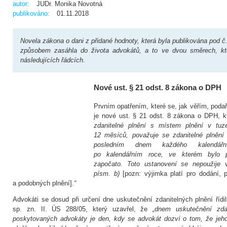
autor:
JUDr. Monika Novotná
publikováno:
01.11.2018
Novela zákona o dani z přidané hodnoty, která byla publikována pod 
způsobem zasáhla do života advokátů, a to ve dvou směrech, kt
následujících řádcích.
Nové ust. § 21 odst. 8 zákona o DPH
Prvním opatřením, které se, jak věřím, podaří
je nové ust. § 21 odst. 8 zákona o DPH, k
zdanitelné plnění s místem plnění v tu
12 měsíců, považuje se zdanitelné plnění
posledním dnem každého kalendářní
po kalendářním roce, ve kterém bylo p
započato. Toto ustanovení se nepoužije 
písm. b)
[pozn: výjimka platí pro dodání, p
a podobných plnění].
“
Advokáti se dosud při určení dne uskutečnění zdanitelných plnění říd
sp. zn. II. ÚS 288/05, který uzavřel, že
„dnem uskutečnění zda
poskytovaných advokáty je den, kdy se advokát dozví o tom, že jeho