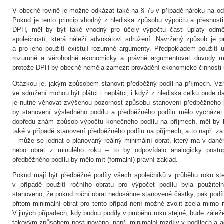
V obecné rovině je možné odkázat také na § 75 v případě nároku na o
Pokud je tento princip vhodný z hlediska způsobu výpočtu a přesnost
DPH, měl by být také vhodný pro účely výpočtu části úplaty odm
společností, která náleží advokátovi sdružení. Navržený způsob je p
a pro jeho použití existují rozumné argumenty. Předpokladem použití
rozumně a věrohodně ekonomicky a právně argumentovat důvody mě
protože DPH by obecně neměla zamezit provádění ekonomické činnosti
Otázkou je, jakým způsobem stanovit předběžný podíl na příjmech. Vz
ve sdružení mohou být plátci i neplátci, i když z hlediska celku bude d
je nutné věnovat zvýšenou pozornost způsobu stanovení předběžného 
by stanovení výsledného podílu a předběžného podílu mělo vycházet 
dopředu znám způsob výpočtu konečného podílu na příjmech, měl by 
také v případě stanovení předběžného podílu na příjmech, a to např. za
– může se jednat o plánovaný reálný minimální obrat, který má v dan
nebo obrat z minulého roku – to by odpovídalo analogicky postu
předběžného podílu by mělo mít (formální) právní základ.
Pokud mají být předběžné podíly všech společníků v průběhu roku ste
v případě použití ročního obratu pro výpočet podílu byla použitel
stanoveno, že pokud roční obrat nedosáhne stanovené částky, pak podíl
přitom minimální obrat pro tento případ není možné zvolit zcela mimo r
V jiných případech, kdy budou podíly v průběhu roku stejné, bude zálež
takovým způsobem postupováno, např. minimální rozdíly v podílech a ad