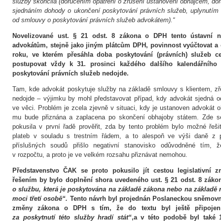
služby skončila (doručením opatření o zrušení ustanovení obhájcem, do
sjednáním dohody o ukončení poskytování právních služeb, uplynutím
od smlouvy o poskytování právních služeb advokátem).“
Novelizované ust. § 21 odst. 8 zákona o DPH tento ústavní n
advokátům, stejně jako jiným plátcům DPH, povinnost vyúčtovat a 
roku, ve kterém přesáhla doba poskytování (právních) služeb c
postupovat vždy k 31. prosinci každého dalšího kalendářního
poskytování právních služeb nedojde.
Tam, kde advokát poskytuje služby na základě smlouvy s klientem, 
nedojde – výjimku by mohl představovat případ, kdy advokát sjedná
ve věci. Problém je zcela zjevně v situaci, kdy je ustanoven advokát
mu bude přiznána a zaplacena po skončení obhajoby státem. Zde 
pokusila v první řadě prověřit, zda by tento problém bylo možné řeš
plateb v souladu s trestním řádem, a to alespoň ve výši daně z p
příslušných soudů přišlo negativní stanovisko odůvodněné tím, 
v rozpočtu, a proto je ve velkém rozsahu přiznávat nemohou.
Představenstvo ČAK se proto pokusilo jít cestou legislativní 
řešením by bylo doplnění shora uvedeného ust. § 21 odst. 8 zák
o službu, která je poskytována na základě zákona nebo na základě 
moci třetí osobě“.
Tento návrh byl projednán Poslaneckou sněmovn
změny zákona o DPH s tím, že do textu byl ještě připoje
za poskytnutí této služby hradí stát“
,a v
této podobě byl také 