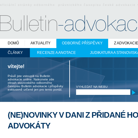
oficiální stránky odborného právnického časopisu české advokacie
DOMŮ
AKTUALITY
ODBORNÉ PŘÍSPĚVKY
Z ADVOKACI
ČLÁNKY
RECENZE A ANOTACE
JUDIKATURA A STANOVISK
vítejte!
Právě jste vstoupili na Bulletin
advokacie online. Naleznete zde
obsah stavovského odborného
časopisu Bulletin advokacie i příspěvky
VYHLEDAT NA WEBU
exklusivně určené jen pro tento portál.
(NE)NOVINKY V DANI Z PŘIDANÉ 
ADVOKÁTY