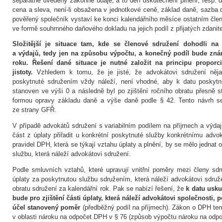
separátně uvedeny zákonné údaje, a to den uskutečnění plnění, resp. de
cena a sleva, není-li obsažena v jednotkové ceně, základ daně, sazb
pověřený společník vystaví ke konci kalendářního měsíce ostatním čl
ve formě souhrnného daňového dokladu na jejich podíl z přijatých zdanite
Složitější je situace tam, kde se členové sdružení dohodli na 
a výdajů, tedy jen na způsobu výpočtu, a konečný podíl bude zn
roku. Řešení dané situace je nutné založit na principu proporci
jistoty.
Vzhledem k tomu, že je jisté, že advokátovi sdružení něja
poskytnuté sdružením vždy náleží, není vhodné, aby k datu poskytn
stanoven ve výši 0 a následně byl po zjištění ročního obratu přesně
formou opravy základu daně a výše daně podle § 42. Tento návrh se
ze strany GFŘ.
V případě advokátů sdružení s variabilním podílem na příjmech a výdají
část z úplaty přiřadit u konkrétní poskytnuté služby konkrétnímu advo
pravidel DPH, která se týkají vztahu úplaty a plnění, by se mělo jednat 
službu, která náleží advokátovi sdružení.
Podle smluvních vztahů, které upravují vnitřní poměry mezi členy sd
úplaty za poskytnutou službu sdružením, která náleží advokátovi sdru
obratu sdružení za kalendářní rok. Pak se nabízí řešení, že
k datu usku
bude pro zjištění části úplaty, která náleží advokátovi společnosti, 
účel stanovený poměr
(předběžný podíl na příjmech). Zákon o DPH te
v oblasti nároku na odpočet DPH v § 76 (způsob výpočtu nároku na odpo