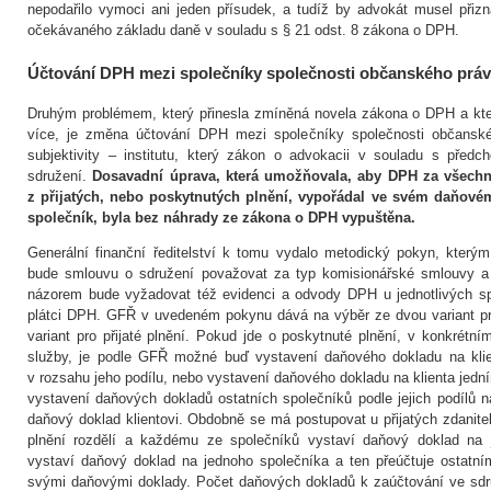
nepodařilo vymoci ani jeden přísudek, a tudíž by advokát musel při
očekávaného základu daně v souladu s § 21 odst. 8 zákona o DPH.
Účtování DPH mezi společníky společnosti občanského prá
Druhým problémem, který přinesla zmíněná novela zákona o DPH a kter
více, je změna účtování DPH mezi společníky společnosti občanské
subjektivity – institutu, který zákon o advokacii v souladu s předc
sdružení.
Dosavadní úprava, která umožňovala, aby DPH za všechn
z přijatých, nebo poskytnutých plnění, vypořádal ve svém daňové
společník, byla bez náhrady ze zákona o DPH vypuštěna.
Generální finanční ředitelství k tomu vydalo metodický pokyn, který
bude smlouvu o sdružení považovat za typ komisionářské smlouvy a
názorem bude vyžadovat též evidenci a odvody DPH u jednotlivých spo
plátci DPH. GFŘ v uvedeném pokynu dává na výběr ze dvou variant pr
variant pro přijaté plnění. Pokud jde o poskytnuté plnění, v konkrétní
služby, je podle GFŘ možné buď vystavení daňového dokladu na kli
v rozsahu jeho podílu, nebo vystavení daňového dokladu na klienta jedn
vystavení daňových dokladů ostatních společníků podle jejich podílů na
daňový doklad klientovi. Obdobně se má postupovat u přijatých zdanite
plnění rozdělí a každému ze společníků vystaví daňový doklad na j
vystaví daňový doklad na jednoho společníka a ten přeúčtuje ostatní
svými daňovými doklady. Počet daňových dokladů k zaúčtování ve sdr