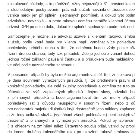
kalkulované náklady, a to průběžně, vždy nejpozději k 31. prosinci kale
s dlouhodobým poskytováním právních služeb nevznikne.
Success fee
vzniká nárok jen při splnění sjednaných podmínek, a dokud tyto podm
advokátovi nevzniká – a proto takovou odměnu nemůže klientovi účtov
odvést DPH po celou dobu, dokud ke splnění sjednaných podmínek nedo
Samozřejmě je možné, že advokát uzavře s klientem takovou smlou
služeb, podle které bude pro klienta např. vymáhat více pohledá
pohledávky určitého druhu s tím, že odměnou budou vždy pouze při
řízení druhou stranou, tedy tzv. přísudek. Zde je jednou z variant dohod
jednou ročně základní paušální částku a s přísudkem bude nakládán
ve věci podle naznačeného schématu.
V popsaném případě by bylo možné argumentovat též tím, že celková p
je dána souhrnem vymožených přísudků, tj. že předmětem právní s
konkrétní pohledávky, ale celé skupiny pohledávek a odměna za tuto pro
účtována ve výši zaplacených přísudků. Jinými slovy, advokát b
z přiznaných přísudků a bude argumentovat tím, že mu v případ
pohledávky (ať z důvodu neúspěchu v soudním řízení, nebo z d
pro nedostatek majetku dlužníka) kryjí dostatečně jeho náklady zaplacen
a že tedy celková služba (vymáhání všech pohledávek) není poskytová
„hrazena“ z přiznaných a vymožených přísudků. Pokud by správce
(i s ohledem na zmíněný nález Ústavního soudu) přijal, vznikl by prob
do konce druhého kalendářního roku po uzavření takové smlouvy o 