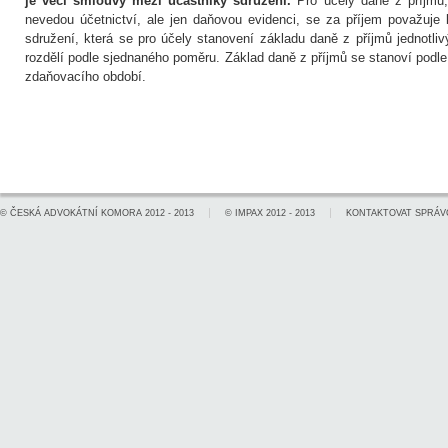
je věcí smlouvy mezi účastníky sdružení.
Pro účely daně z příjmů,
nevedou účetnictví, ale jen daňovou evidenci, se za příjem považuje
sdružení, která se pro účely stanovení základu daně z příjmů jednotli
rozdělí podle sjednaného poměru. Základ daně z příjmů se stanoví podle
zdaňovacího období.
©
ČESKÁ ADVOKÁTNÍ KOMORA
2012 - 2013
©
IMPAX
2012 - 2013
KONTAKTOVAT SPRÁV