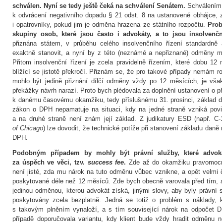
schválen. Nyní se tedy ještě čeká na schválení Senátem.
Schválením 
k odvrácení negativního dopadu § 21 odst. 8 na ustanovené obhájce, 
i opatrovníky, pokud jim je odměna hrazena ze státního rozpočtu.
Prob
skupiny osob, které jsou často i advokáty, a to jsou insolvenčn
přiznána státem, v průběhu celého insolvenčního řízení standardn
exaktně stanovit, a nyní by z této (neznámé a nepřiznané) odměny 
Přitom insolvenční řízení je zcela pravidelně řízením, které dobu 1
blížící se jistotě překročí. Přiznám se, že pro takové případy nemám
mohlo být jedině přiznání dílčí odměny vždy po 12 měsících, je však
překážky návrh narazí. Proto bych plédovala za doplnění ustanovení o p
k danému časovému okamžiku, tedy příslušnému 31. prosinci, základ 
zákon o DPH nepamatuje na situaci, kdy na jedné straně vzniká povi
a na druhé straně není znám její základ. Z judikatury ESD (např. C-
of Chicago
) lze dovodit, že technické potíže při stanovení základu dan
DPH.
Podobným případem by mohly být právní služby, které advok
za úspěch ve věci, tzv.
success fee
.
Zde až do okamžiku pravomocn
není jisté, zda mu nárok na tuto odměnu vůbec vznikne, a opět velmi 
poskytované déle než 12 měsíců. Zde bych obecně varovala před tím,
jedinou odměnou, kterou advokát získá, jinými slovy, aby byly právní
poskytovány zcela bezplatně. Jedná se totiž o problém s náklady, k
s takovým plněním vynaloží, a s tím související nárok na odpočet 
případě doporučovala variantu, kdy klient bude vždy hradit odměnu n