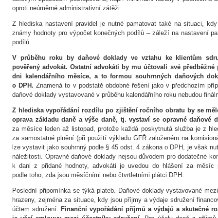
oproti neúměrné administrativní zátěži.
Z hlediska nastavení pravidel je nutné pamatovat také na situaci, kdy
známy hodnoty pro výpočet konečných podílů – záleží na nastavení p
podílů.
V průběhu roku by daňové doklady ve vztahu ke klientům sdruž
pověřený advokát. Ostatní advokáti by mu účtovali své předběžné
dni kalendářního měsíce, a to formou souhrnných daňových dok
o DPH.
Znamená to v podstatě obdobné řešení jako v předchozím přípa
daňové doklady vystavované v průběhu kalendářního roku nebudou fináln
Z hlediska vypořádání rozdílu po zjištění ročního obratu by se mě
oprava základu daně a výše daně, tj. vystaví se opravné daňové 
za měsíce leden až listopad, protože každá poskytnutá služba je z h
za samostatné plnění (při použití výkladu GFŘ založeném na komision
lze vystavit jako souhrnný podle § 45 odst. 4 zákona o DPH, je však n
náležitosti. Opravné daňové doklady nejsou důvodem pro dodatečné kont
k dani z přidané hodnoty, advokáti je uvedou do hlášení za měsíc pr
podle toho, zda jsou měsíčními nebo čtvrtletními plátci DPH.
Poslední připomínka se týká plateb. Daňové doklady vystavované mezi
hrazeny, zejména za situace, kdy jsou příjmy a výdaje sdružení fina
účtem sdružení.
Finanční vypořádání příjmů a výdajů a skutečné r