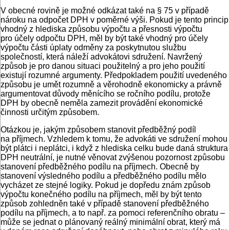
V obecné rovině je možné odkázat také na § 75 v případě
nároku na odpočet DPH v poměrné výši. Pokud je tento princip
vhodný z hlediska způsobu výpočtu a přesnosti výpočtu
pro účely odpočtu DPH, měl by být také vhodný pro účely
výpočtu části úplaty odměny za poskytnutou službu
společností, která náleží advokátovi sdružení. Navržený
způsob je pro danou situaci použitelný a pro jeho použití
existují rozumné argumenty. Předpokladem použití uvedeného
způsobu je umět rozumně a věrohodně ekonomicky a právně
argumentovat důvody měnícího se ročního podílu, protože
DPH by obecně neměla zamezit provádění ekonomické
činnosti určitým způsobem.
Otázkou je, jakým způsobem stanovit předběžný podíl
na příjmech. Vzhledem k tomu, že advokáti ve sdružení mohou
být plátci i neplátci, i když z hlediska celku bude daná struktura
DPH neutrální, je nutné věnovat zvýšenou pozornost způsobu
stanovení předběžného podílu na příjmech. Obecně by
stanovení výsledného podílu a předběžného podílu mělo
vycházet ze stejné logiky. Pokud je dopředu znám způsob
výpočtu konečného podílu na příjmech, měl by být tento
způsob zohledněn také v případě stanovení předběžného
podílu na příjmech, a to např. za pomoci referenčního obratu –
může se jednat o plánovaný reálný minimální obrat, který má