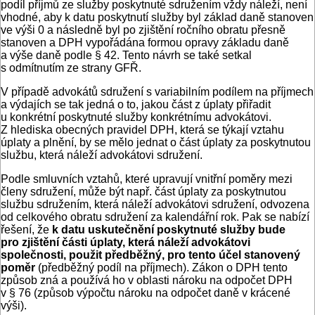
podíl příjmů ze služby poskytnuté sdružením vždy náleží, není
vhodné, aby k datu poskytnutí služby byl základ daně stanoven
ve výši 0 a následně byl po zjištění ročního obratu přesně
stanoven a DPH vypořádána formou opravy základu daně
a výše daně podle § 42. Tento návrh se také setkal
s odmítnutím ze strany GFŘ.
V případě advokátů sdružení s variabilním podílem na příjmech
a výdajích se tak jedná o to, jakou část z úplaty přiřadit
u konkrétní poskytnuté služby konkrétnímu advokátovi.
Z hlediska obecných pravidel DPH, která se týkají vztahu
úplaty a plnění, by se mělo jednat o část úplaty za poskytnutou
službu, která náleží advokátovi sdružení.
Podle smluvních vztahů, které upravují vnitřní poměry mezi
členy sdružení, může být např. část úplaty za poskytnutou
službu sdružením, která náleží advokátovi sdružení, odvozena
od celkového obratu sdružení za kalendářní rok. Pak se nabízí
řešení, že
k datu uskutečnění poskytnuté služby bude
pro zjištění části úplaty, která náleží advokátovi
společnosti, použit předběžný, pro tento účel stanovený
poměr
(předběžný podíl na příjmech). Zákon o DPH tento
způsob zná a používá ho v oblasti nároku na odpočet DPH
v § 76 (způsob výpočtu nároku na odpočet daně v krácené
výši).