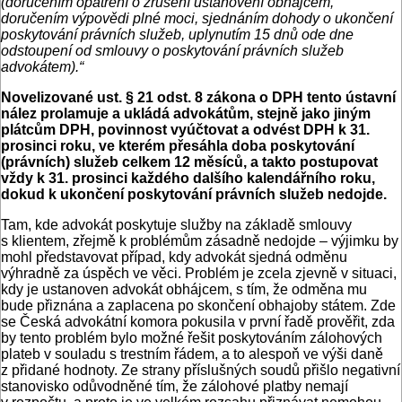
(doručením opatření o zrušení ustanovení obhájcem,
doručením výpovědi plné moci, sjednáním dohody o ukončení
poskytování právních služeb, uplynutím 15 dnů ode dne
odstoupení od smlouvy o poskytování právních služeb
advokátem).“
Novelizované ust. § 21 odst. 8 zákona o DPH tento ústavní
nález prolamuje a ukládá advokátům, stejně jako jiným
plátcům DPH, povinnost vyúčtovat a odvést DPH k 31.
prosinci roku, ve kterém přesáhla doba poskytování
(právních) služeb celkem 12 měsíců, a takto postupovat
vždy k 31. prosinci každého dalšího kalendářního roku,
dokud k ukončení poskytování právních služeb nedojde.
Tam, kde advokát poskytuje služby na základě smlouvy
s klientem, zřejmě k problémům zásadně nedojde – výjimku by
mohl představovat případ, kdy advokát sjedná odměnu
výhradně za úspěch ve věci. Problém je zcela zjevně v situaci,
kdy je ustanoven advokát obhájcem, s tím, že odměna mu
bude přiznána a zaplacena po skončení obhajoby státem. Zde
se Česká advokátní komora pokusila v první řadě prověřit, zda
by tento problém bylo možné řešit poskytováním zálohových
plateb v souladu s trestním řádem, a to alespoň ve výši daně
z přidané hodnoty. Ze strany příslušných soudů přišlo negativní
stanovisko odůvodněné tím, že zálohové platby nemají