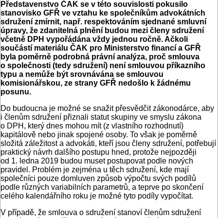
Pře
dstavenstvo ČAK se v této souvislosti pokusilo
stanovisko GFŘ ve vztahu ke společníkům advokátních
sdružení zmírnit, např. respektováním sjednané smluvní
úpravy, že zdanitelná plnění budou mezi členy sdružení
včetně DPH vypořádána vždy jednou ročně. Ačkoli
součástí materiálu ČAK pro Ministerstvo financí a GFŘ
byla poměrně podrobná právní analýza, proč smlouva
o společnosti (tedy sdružení) není smlouvou příkazního
typu a nemůže být srovnávána se smlouvou
komisionářskou, ze strany GFŘ nedošlo k žádnému
posunu.
Do budoucna je možné se snažit přesvědčit zákonodárce, aby
i členům sdružení přiznali statut skupiny ve smyslu zákona
o DPH, který dnes mohou mít (z vlastního rozhodnutí)
kapitálově nebo jinak spojené osoby. To však je poměrně
složitá záležitost a advokáti, kteří jsou členy sdružení, potřebují
praktický návrh dalšího postupu hned, protože nejpozději
od 1. ledna 2019 budou muset postupovat podle nových
pravidel. Problém je zejména u těch sdružení, kde mají
společníci pouze domluven způsob výpočtu svých podílů
podle různých variabilních parametrů, a teprve po skončení
celého kalendářního roku je možné tyto podíly vypočítat.
V případě, že smlouva o sdružení stanoví členům sdružení