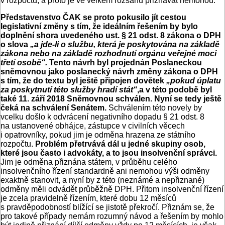
v rozpočtu, a proto je ve velkém rozsahu přiznávat nemohou.
Představenstvo ČAK se proto pokusilo jít cestou
legislativní změny s tím, že ideálním řešením by bylo
doplnění shora uvedeného ust. § 21 odst. 8 zákona o DPH
o slova
„a jde-li o službu, která je poskytována na základě
zákona nebo na základě rozhodnutí orgánu veřejné moci
třetí osobě“.
Tento návrh byl projednán Poslaneckou
sněmovnou jako poslanecký návrh změny zákona o DPH
s tím, že do textu byl ještě připojen dovětek
„pokud úplatu
za poskytnutí této služby hradí stát“
,a v
této podobě byl
také 11. září 2018 Sněmovnou schválen. Nyní se tedy ještě
čeká na schválení Senátem.
Schválením této novely by
vcelku došlo k odvrácení negativního dopadu § 21 odst. 8
na ustanovené obhájce, zástupce v civilních věcech
i opatrovníky, pokud jim je odměna hrazena ze státního
rozpočtu.
Problém přetrvává dál u jedné skupiny osob,
které jsou často i advokáty, a to jsou insolvenční správci.
Jim je odměna přiznána státem, v průběhu celého
insolvenčního řízení standardně ani nemohou výši odměny
exaktně stanovit, a nyní by z této (neznámé a nepřiznané)
odměny měli odvádět průběžně DPH. Přitom insolvenční řízení
je zcela pravidelně řízením, které dobu 12 měsíců
s pravděpodobností blížící se jistotě překročí. Přiznám se, že
pro takové případy nemám rozumný návod a řešením by mohlo