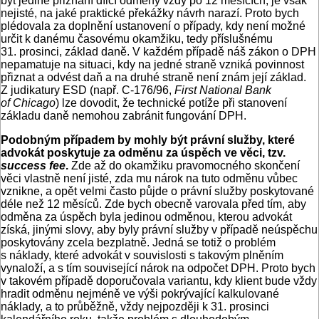
být jedině přiznání dílčí odměny vždy po 12 měsících, je však
nejisté, na jaké praktické překážky návrh narazí. Proto bych
plédovala za doplnění ustanovení o případy, kdy není možné
určit k danému časovému okamžiku, tedy příslušnému
31. prosinci, základ daně. V každém případě náš zákon o DPH
nepamatuje na situaci, kdy na jedné straně vzniká povinnost
přiznat a odvést daň a na druhé straně není znám její základ.
Z judikatury ESD (např. C-176/96,
First National Bank
of Chicago
) lze dovodit, že technické potíže při stanovení
základu daně nemohou zabránit fungování DPH.
Podobným případem by mohly být právní služby, které
advokát poskytuje za odměnu za úspěch ve věci, tzv.
success fee
.
Zde až do okamžiku pravomocného skončení
věci vlastně není jisté, zda mu nárok na tuto odměnu vůbec
vznikne, a opět velmi často půjde o právní služby poskytované
déle než 12 měsíců. Zde bych obecně varovala před tím, aby
odměna za úspěch byla jedinou odměnou, kterou advokát
získá, jinými slovy, aby byly právní služby v případě neúspěchu
poskytovány zcela bezplatně. Jedná se totiž o problém
s náklady, které advokát v souvislosti s takovým plněním
vynaloží, a s tím související nárok na odpočet DPH. Proto bych
v takovém případě doporučovala variantu, kdy klient bude vždy
hradit odměnu nejméně ve výši pokrývající kalkulované
náklady, a to průběžně, vždy nejpozději k 31. prosinci