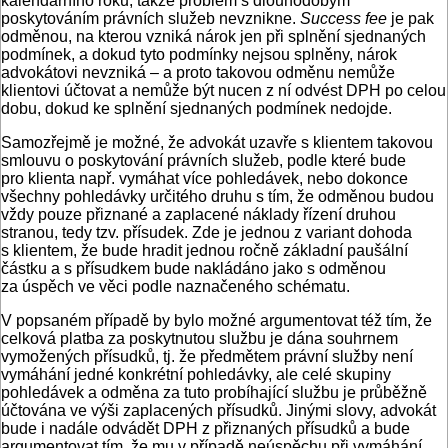
kalendářního roku, takže problém s dlouhodobým
poskytováním právních služeb nevznikne.
Success fee
je pak
odměnou, na kterou vzniká nárok jen při splnění sjednaných
podmínek, a dokud tyto podmínky nejsou splněny, nárok
advokátovi nevzniká – a proto takovou odměnu nemůže
klientovi účtovat a nemůže být nucen z ní odvést DPH po celou
dobu, dokud ke splnění sjednaných podmínek nedojde.
Samozřejmě je možné, že advokát uzavře s klientem takovou
smlouvu o poskytování právních služeb, podle které bude
pro klienta např. vymáhat více pohledávek, nebo dokonce
všechny pohledávky určitého druhu s tím, že odměnou budou
vždy pouze přiznané a zaplacené náklady řízení druhou
stranou, tedy tzv. přísudek. Zde je jednou z variant dohoda
s klientem, že bude hradit jednou ročně základní paušální
částku a s přísudkem bude nakládáno jako s odměnou
za úspěch ve věci podle naznačeného schématu.
V popsaném případě by bylo možné argumentovat též tím, že
celková platba za poskytnutou službu je dána souhrnem
vymožených přísudků, tj. že předmětem právní služby není
vymáhání jedné konkrétní pohledávky, ale celé skupiny
pohledávek a odměna za tuto probíhající službu je průběžně
účtována ve výši zaplacených přísudků. Jinými slovy, advokát
bude i nadále odvádět DPH z přiznaných přísudků a bude
argumentovat tím, že mu v případě neúspěchu při vymáhání