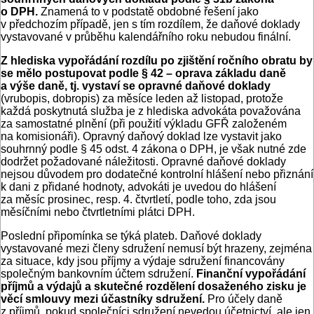
o DPH.
Znamená to v podstatě obdobné řešení jako
v předchozím případě, jen s tím rozdílem, že daňové doklady
vystavované v průběhu kalendářního roku nebudou finální.
Z hlediska vypořádání rozdílu po zjištění ročního obratu by
se mělo postupovat podle § 42 – oprava základu daně
a výše daně, tj. vystaví se opravné daňové doklady
(vrubopis, dobropis) za měsíce leden až listopad, protože
každá poskytnutá služba je z hlediska advokáta považována
za samostatné plnění (při použití výkladu GFŘ založeném
na komisionáři). Opravný daňový doklad lze vystavit jako
souhrnný podle § 45 odst. 4 zákona o DPH, je však nutné zde
dodržet požadované náležitosti. Opravné daňové doklady
nejsou důvodem pro dodatečné kontrolní hlášení nebo přiznání
k dani z přidané hodnoty, advokáti je uvedou do hlášení
za měsíc prosinec, resp. 4. čtvrtletí, podle toho, zda jsou
měsíčními nebo čtvrtletními plátci DPH.
Poslední připomínka se týká plateb. Daňové doklady
vystavované mezi členy sdružení nemusí být hrazeny, zejména
za situace, kdy jsou příjmy a výdaje sdružení financovány
společným bankovním účtem sdružení.
Finanční vypořádání
příjmů a výdajů a skutečné rozdělení dosaženého zisku je
věcí smlouvy mezi účastníky sdružení.
Pro účely daně
z příjmů, pokud společníci sdružení nevedou účetnictví, ale jen