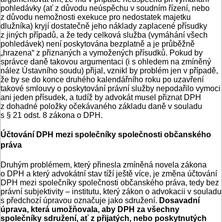
pohledávky (ať z důvodu neúspěchu v soudním řízení, nebo
z důvodu nemožnosti exekuce pro nedostatek majetku
dlužníka) kryjí dostatečně jeho náklady zaplacené přísudky
z jiných případů, a že tedy celková služba (vymáhání všech
pohledávek) není poskytována bezplatně a je průběžně
„hrazena“ z přiznaných a vymožených přísudků. Pokud by
správce daně takovou argumentaci (i s ohledem na zmíněný
nález Ústavního soudu) přijal, vznikl by problém jen v případě,
že by se do konce druhého kalendářního roku po uzavření
takové smlouvy o poskytování právní služby nepodařilo vymoci
ani jeden přísudek, a tudíž by advokát musel přiznat DPH
z dohadné položky očekávaného základu daně v souladu
s § 21 odst. 8 zákona o DPH.
Účtování DPH mezi společníky společnosti občanského
práva
Druhým problémem, který přinesla zmíněná novela zákona
o DPH a který advokátní stav tíží ještě více, je změna účtování
DPH mezi společníky společnosti občanského práva, tedy bez
právní subjektivity – institutu, který zákon o advokacii v souladu
s předchozí úpravou označuje jako sdružení.
Dosavadní
úprava, která umožňovala, aby DPH za všechny
společníky sdružení, ať z přijatých, nebo poskytnutých