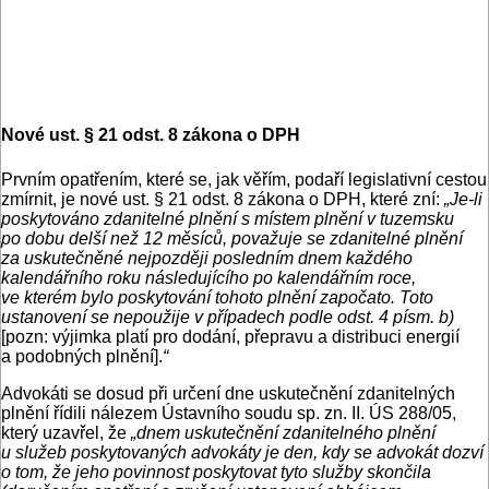
Nové ust. § 21 odst. 8 zákona o DPH
Prvním opatřením, které se, jak věřím, podaří legislativní cestou
zmírnit, je nové ust. § 21 odst. 8 zákona o DPH, které zní:
„Je-li
poskytováno zdanitelné plnění s místem plnění v tuzemsku
po dobu delší než 12 měsíců, považuje se zdanitelné plnění
za uskutečněné nejpozději posledním dnem každého
kalendářního roku následujícího po kalendářním roce,
ve kterém bylo poskytování tohoto plnění započato. Toto
ustanovení se nepoužije v případech podle odst. 4 písm. b)
[pozn: výjimka platí pro dodání, přepravu a distribuci energií
a podobných plnění].
“
Advokáti se dosud při určení dne uskutečnění zdanitelných
plnění řídili nálezem Ústavního soudu sp. zn. II. ÚS 288/05,
který uzavřel, že
„dnem uskutečnění zdanitelného plnění
u služeb poskytovaných advokáty je den, kdy se advokát dozví
o tom, že jeho povinnost poskytovat tyto služby skončila