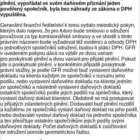
plnění, vypořádal ve svém daňovém přiznání jeden
pověřený společník, byla bez náhrady ze zákona o DPH
vypuštěna.
Generální finanční ředitelství k tomu vydalo metodický pokyn,
kterým dalo najevo, že
pro futuro
bude smlouvu o sdružení
považovat za typ komisionářské smlouvy a ve shodě s tímto
právním názorem bude vyžadovat též evidenci a odvody DPH
u jednotlivých společníků sdružení, budou-li plátci DPH. GFŘ
v uvedeném pokynu dává na výběr ze dvou variant
pro poskytnuté plnění a dvou variant pro přijaté plnění. Pokud
jde o poskytnuté plnění, v konkrétním případě poskytnuté
právní služby, je podle GFŘ možné buď vystavení daňového
dokladu na klienta každým ze společníků v rozsahu jeho
podílu, nebo vystavení daňového dokladu na klienta jedním
ze společníků a následně vystavení daňových dokladů
ostatních společníků podle jejich podílů na společníka, který
vystavil daňový doklad klientovi. Obdobně se má postupovat
u přijatých zdanitelných plnění. Dodavatel buď plnění rozdělí
a každému ze společníků vystaví daňový doklad na jeho podíl,
nebo dodavatel vystaví daňový doklad na jednoho společníka
a ten přeúčtuje ostatním společníkům jejich podíly svými
daňovými doklady. Počet daňových dokladů k zaúčtování
ve sdružení poroste geometrickou řadou.