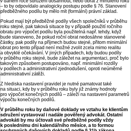
v daném roce sdružení dosáhnout, nebo obrat z minulého roku
– to by odpovídalo analogicky postupu podle § 76. Stanovení
předběžného podílu by mělo mít (formální) právní základ.
Pokud mají být předběžné podíly všech společníků v průběhu
roku stejné, pak taková situace by v případě použití ročního
obratu pro výpočet podílu byla použitelná např. tehdy, když
bude stanoveno, že pokud roční obrat nedosáhne stanovené
částky, pak podíly na příjmech budou stejné, přitom minimální
obrat pro tento případ není možné zvolit zcela mimo realitu
a obvyklé očekávání. V jiných případech, kdy budou podíly
v průběhu roku stejné, bude záležet na argumentaci, proč bylo
takovým způsobem postupováno, např. minimální rozdíly
v podílech a administrativní zjednodušení, oproti neúměrné
administrativní zátěži.
Z hlediska nastavení pravidel je nutné pamatovat také
na situaci, kdy by v průběhu roku byly již známy hodnoty
pro výpočet konečných podílů – záleží na nastavení parametrů
výpočtu konečných podílů.
V průběhu roku by daňové doklady ve vztahu ke klientům
sdružení vystavoval i nadále pověřený advokát. Ostatní
advokáti by mu účtovali své předběžné podíly vždy
k poslednímu dni kalendářního měsíce, a to formou
souhrnných daňových dokladů podle § 31b zákona