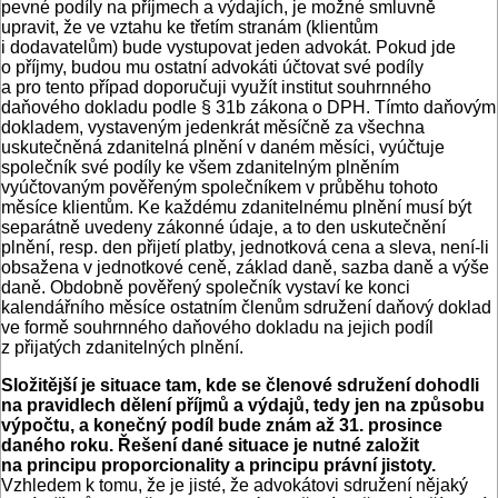
pevné podíly na příjmech a výdajích, je možné smluvně
upravit, že ve vztahu ke třetím stranám (klientům
i dodavatelům) bude vystupovat jeden advokát. Pokud jde
o příjmy, budou mu ostatní advokáti účtovat své podíly
a pro tento případ doporučuji využít institut souhrnného
daňového dokladu podle § 31b zákona o DPH. Tímto daňovým
dokladem, vystaveným jedenkrát měsíčně za všechna
uskutečněná zdanitelná plnění v daném měsíci, vyúčtuje
společník své podíly ke všem zdanitelným plněním
vyúčtovaným pověřeným společníkem v průběhu tohoto
měsíce klientům. Ke kaž­dému zdanitelnému plnění musí být
separátně uvedeny zákonné údaje, a to den uskutečnění
plnění, resp. den přijetí platby, jednotková cena a sleva, není-li
obsažena v jednotkové ceně, základ daně, sazba daně a výše
daně. Obdobně pověřený společník vystaví ke konci
kalendářního měsíce ostatním členům sdružení daňový doklad
ve formě souhrnného daňového dokladu na jejich podíl
z přijatých zdanitelných plnění.
Složitější je situace tam, kde se členové sdružení dohodli
na pravidlech dělení příjmů a výdajů, tedy jen na způsobu
výpočtu, a konečný podíl bude znám až 31. prosince
daného roku. Řešení dané situace je nutné založit
na principu proporcionality a principu právní jistoty.
Vzhledem k tomu, že je jisté, že advokátovi sdružení nějaký