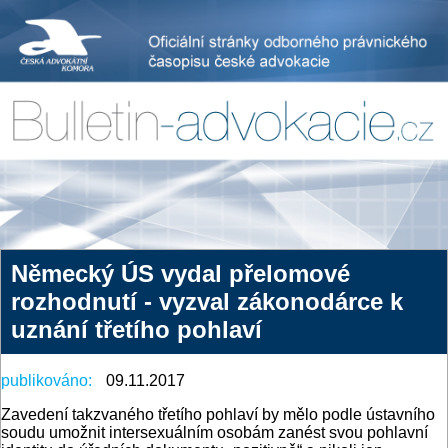
Německý ÚS vydal přelomové
rozhodnutí - vyzval zákonodárce k
uznání třetího pohlaví
publikováno:
09.11.2017
Zavedení takzvaného třetího pohlaví by mělo podle ústavního
soudu umožnit intersexuálním osobám zanést svou pohlavní