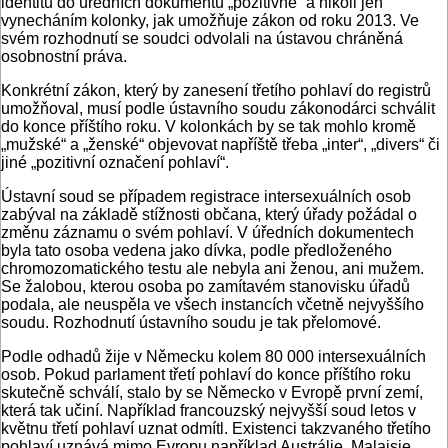
identitu do úředních dokumentu „pozitivně“ a nikoli jen
vynecháním kolonky, jak umožňuje zákon od roku 2013. Ve
svém rozhodnutí se soudci odvolali na ústavou chráněná
osobnostní práva.
Konkrétní zákon, který by zanesení třetího pohlaví do registrů
umožňoval, musí podle ústavního soudu zákonodárci schválit
do konce příštího roku. V kolonkách by se tak mohlo kromě
„mužské“ a „ženské“ objevovat napříště třeba „inter“, „divers“ či
jiné „pozitivní označení pohlaví“.
Ústavní soud se případem registrace intersexuálních osob
zabýval na základě stížnosti občana, který úřady požádal o
změnu záznamu o svém pohlaví. V úředních dokumentech
byla tato osoba vedena jako dívka, podle předloženého
chromozomatického testu ale nebyla ani ženou, ani mužem.
Se žalobou, kterou osoba po zamítavém stanovisku úřadů
podala, ale neuspěla ve všech instancích včetně nejvyššího
soudu. Rozhodnutí ústavního soudu je tak přelomové.
Podle odhadů žije v Německu kolem 80 000 intersexuálních
osob. Pokud parlament třetí pohlaví do konce příštího roku
skutečně schválí, stalo by se Německo v Evropě první zemí,
která tak učiní. Například francouzský nejvyšší soud letos v
květnu třetí pohlaví uznat odmítl. Existenci takzvaného třetího
pohlaví uznává mimo Evropu například Austrálie, Malajsie,